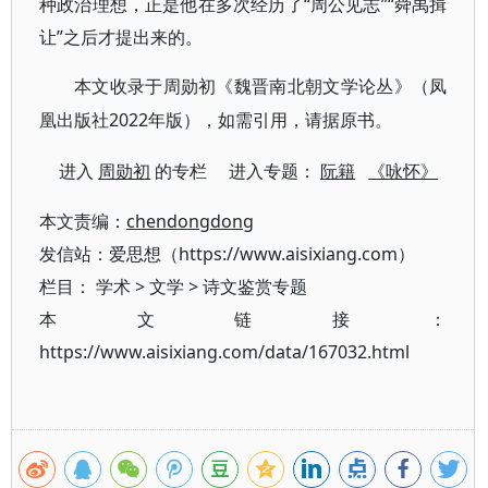
种政治理想，正是他在多次经历了“周公见志”“舜禹揖
让”之后才提出来的。
本文收录于周勋初《魏晋南北朝文学论丛》（凤
2022年版），如需引用，请据原书。
凰出版社
进入
周勋初
的专栏 进入专题：
阮籍
《咏怀》
本文责编：
chendongdong
发信站：爱思想（https://www.aisixiang.com）
栏目：
学术
>
文学
>
诗文鉴赏专题
本文链接：
https://www.aisixiang.com/data/167032.html