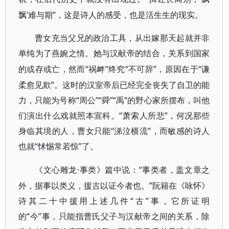
飘’难与期”，这是诗人的感受，也是活生生的现实。
曹女充当父兄的政治工具，从出嫁那天起就并非
单纯为了燕婉之情。她与汉献帝的结合，关系到国家
“祸衅”终究“不可辞”，原因在于“谦
的或存或亡，然而
柔愈见欺”。这时的汉室帝后已经完全丧失了自卫的能
力，只能为号称“周公”“舜”“禹”的野心家所摆布，叫他
们演出什么戏就照本宣科。“萧索人所悲”，何况那些
身临其境的人，曹女只能“涕泣横流”，而敏感的诗人
也就“怵惕常若惊”了。
·事类》篇中说：“事类者，盖文章之
《文心雕龙
外，据事以类义，援古以证今者也。”阮籍在《咏怀》
诗其二十中援用上述几件“古”事，它所证明
的“今”事，只能指曹氏父子与汉献帝之间的关系，除