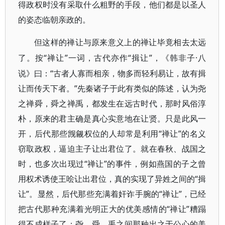
得政权时没有采取什么粗野的手段，他们都是以圣人
的姿态临朝亲政的。
但这样的禅让与原来意义上的禅让毕竟相去太远
“禅让”一词，古代亦作“揖让”，《韩非子·八
了。按
说》曰：“古者人寡而相亲，物多而轻利易让，故有揖
让而传天下者。”先秦诸子于此有类似的陈述，认为尧
之禅舜，舜之禅禹，都发生在远古时代，那时风俗淳
朴，原来的君主确是真心实意地在让贤。只是此风一
开，后代那些觊觎权位的人却常是利用“禅让”的名义
窃取政权，逼迫主子让出君位了。就在春秋、战国之
时，也多次出现过“禅让”的事件，例如燕国的子之曾
用权术诱使王哙让出君位，真的实现了异姓之间的“揖
让”。显然，后代那些充满着奸诈手腕的“禅让”，已经
把古代那种充满着光明正大的优美感情的“禅让”糟蹋
得不成样子了；尧、舜、禹之间那种出之于公心的美