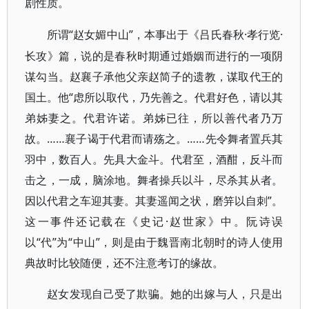
剧性质。
“赵女媚中山”，本事出于《吕氏春秋·孝行览·
所谓
长攻》篇，说的是春秋时期通过婚姻而进行的一项阴
谋勾当。赵襄子承他父亲赵简子的遗教，谋取代王的
国土。他“虑所以取代，乃先善之。代君好色，请以其
弟姊妻之。代君许诺。弟姊已往，所以善代者乃万
故。……襄子谒于代君而请殇之。……先令舞者置兵其
羽中，数百人。先具大金斗。代君至，酒酣，反斗而
击之，一成，脑涂地。舞者操兵以斗，尽杀其从者。
因以代君之车迎其妻。其妻遥闻之状，磨笄以自刺”。
这一事件还记载在《史记·赵世家》中。阮诗误
以“代”为“中山”，则是由于魏晋南北朝时的诗人使用
典故时比较随便，还不注意考订的缘故。
赵女发现自己受了欺骗。她的出嫁与人，只是出