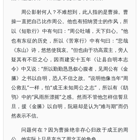
周公影射何人？不难想到，此人指的是曹操。曹
操一直把自己比作周公。他也有招纳贤士的作风，所
“周公吐哺，天下归心。”他
以《短歌行》中有句曰：
也有东征的历史，所以《苦寒行》中有句曰：“悲哉
《东山》诗，悠悠使我哀。”但也由于功高震主，旁人
疑其有不臣之心，因而建安十五年《让县自明本志
令》中又说：“所以勤勤恳恳叙心腹者，见周公有《金
縢》之书以自明，恐人不信之故。”说明他像当年“周
公救乱”一样，怕“成王未知周公之志”，所以有《鸱
鸮》中的“风雨所漂摇”之感。然而不管他怎样信誓旦
旦，援《金縢》以自明，阮籍却是认为“难与期”而仍
然表示不信。
问题何在？因为曹操绝非存心归政于成王的周
公。他实际上只是充当了周文王的角色。