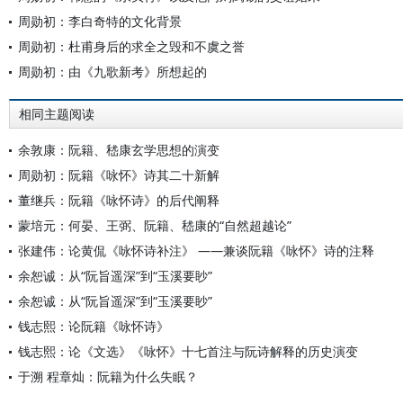
周勋初：李白奇特的文化背景
周勋初：杜甫身后的求全之毁和不虞之誉
周勋初：由《九歌新考》所想起的
相同主题阅读
余敦康：阮籍、嵇康玄学思想的演变
周勋初：阮籍《咏怀》诗其二十新解
董继兵：阮籍《咏怀诗》的后代阐释
蒙培元：何晏、王弼、阮籍、嵇康的“自然超越论”
张建伟：论黄侃《咏怀诗补注》 ——兼谈阮籍《咏怀》诗的注释
余恕诚：从“阮旨遥深”到“玉溪要眇”
余恕诚：从“阮旨遥深”到“玉溪要眇”
钱志熙：论阮籍《咏怀诗》
钱志熙：论《文选》《咏怀》十七首注与阮诗解释的历史演变
于溯 程章灿：阮籍为什么失眠？