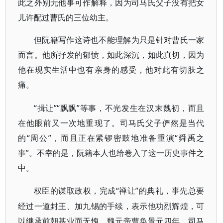
此之外别无他事可作解释，因为司马氏父子没有把女
儿许配过曹氏的三位幼主。
但阮籍写作这诗也不能理解为只是针对曹氏一家
而言。他所抒发的郁愤，如此深沉，如此真切，因为
他在现实生活中也有亲身的感受，他对此有切肤之
痛。
“揖让”“飘飘”等事，不光发生在汉末魏初，而且
在他眼前又一次地重现了。司马氏父子俨然是当代
的“周公”，而且正在紧锣密鼓地准备重演“舜禹之
事”。不幸的是，阮籍本人也给卷入了这一历史事件之
中。
“禅让”的典礼，事先总要
权臣的谋取政权，完成
经过一道封王、加九锡的手续，表示他功烈辉煌，可
以继承前朝基业而无愧。魏元帝曹奂景元四年，司马