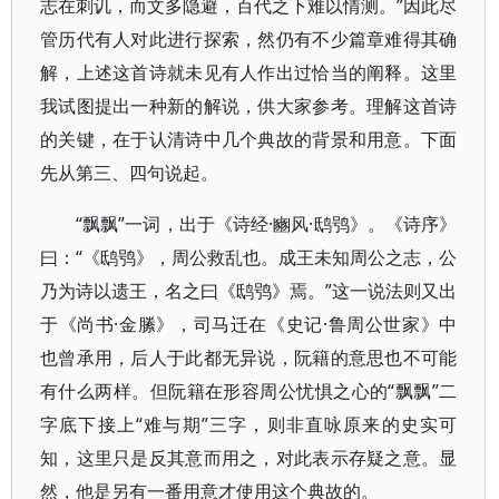
志在刺讥，而文多隐避，百代之下难以情测。”因此尽
管历代有人对此进行探索，然仍有不少篇章难得其确
解，上述这首诗就未见有人作出过恰当的阐释。这里
我试图提出一种新的解说，供大家参考。理解这首诗
的关键，在于认清诗中几个典故的背景和用意。下面
先从第三、四句说起。
“飘飘”一词，出于《诗经·豳风·鸱鸮》。《诗序》
曰：“《鸱鸮》，周公救乱也。成王未知周公之志，公
乃为诗以遗王，名之曰《鸱鸮》焉。”这一说法则又出
于《尚书·金縢》，司马迁在《史记·鲁周公世家》中
也曾承用，后人于此都无异说，阮籍的意思也不可能
有什么两样。但阮籍在形容周公忧惧之心的“飘飘”二
字底下接上“难与期”三字，则非直咏原来的史实可
知，这里只是反其意而用之，对此表示存疑之意。显
然，他是另有一番用意才使用这个典故的。