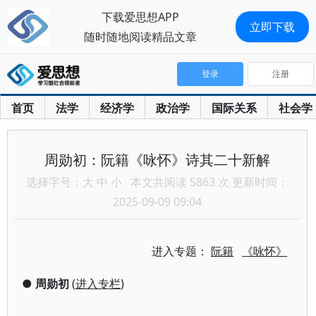
下载爱思想APP
立即下载
随时随地阅读精品文章
登录
注册
首页
法学
经济学
政治学
国际关系
社会学
周勋初：阮籍《咏怀》诗其二十新解
选择字号：
大
中
小
本文共阅读 5863 次 更新时间：
2025-09-09 09:04
进入专题：
阮籍
《咏怀》
●
周勋初
(
进入专栏
)