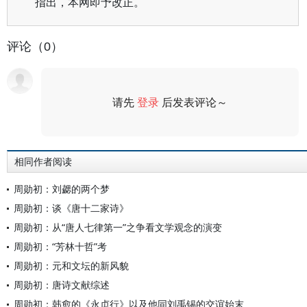
指出，本网即予改正。
评论（0）
请先
登录
后发表评论～
评论
相同作者阅读
周勋初：刘勰的两个梦
周勋初：谈《唐十二家诗》
周勋初：从“唐人七律第一”之争看文学观念的演变
周勋初：“芳林十哲”考
周勋初：元和文坛的新风貌
周勋初：唐诗文献综述
周勋初：韩愈的《永贞行》以及他同刘禹锡的交谊始末