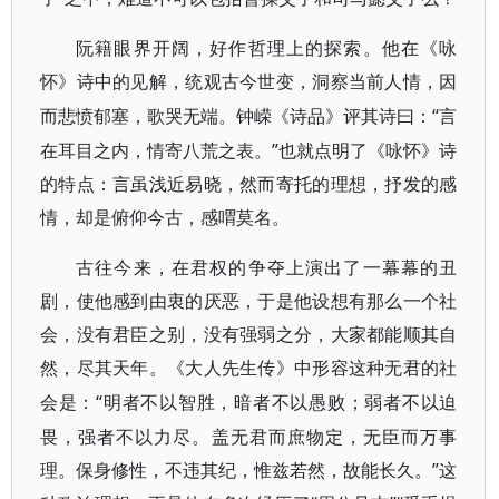
阮籍眼界开阔，好作哲理上的探索。他在《咏
怀》诗中的见解，统观古今世变，洞察当前人情，因
“言
而悲愤郁塞，歌哭无端。钟嵘《诗品》评其诗曰：
在耳目之内，情寄八荒之表。”也就点明了《咏怀》诗
的特点：言虽浅近易晓，然而寄托的理想，抒发的感
情，却是俯仰今古，感喟莫名。
古往今来，在君权的争夺上演出了一幕幕的丑
剧，使他感到由衷的厌恶，于是他设想有那么一个社
会，没有君臣之别，没有强弱之分，大家都能顺其自
然，尽其天年。《大人先生传》中形容这种无君的社
“明者不以智胜，暗者不以愚败；弱者不以迫
会是：
畏，强者不以力尽。盖无君而庶物定，无臣而万事
理。保身修性，不违其纪，惟兹若然，故能长久。”这