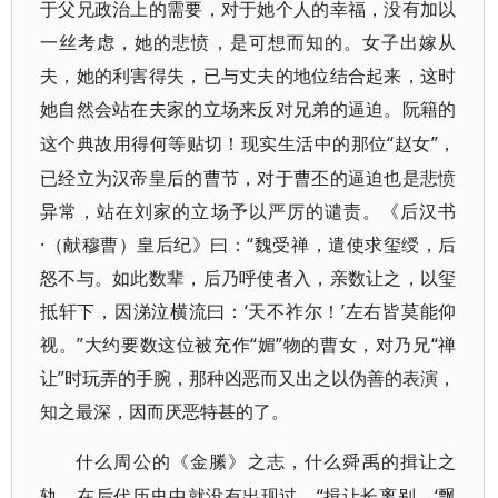
于父兄政治上的需要，对于她个人的幸福，没有加以
一丝考虑，她的悲愤，是可想而知的。女子出嫁从
夫，她的利害得失，已与丈夫的地位结合起来，这时
她自然会站在夫家的立场来反对兄弟的逼迫。阮籍的
“赵女”，
这个典故用得何等贴切！现实生活中的那位
已经立为汉帝皇后的曹节，对于曹丕的逼迫也是悲愤
异常，站在刘家的立场予以严厉的谴责。《后汉书
·（献穆曹）皇后纪》曰：“魏受禅，遣使求玺绶，后
怒不与。如此数辈，后乃呼使者入，亲数让之，以玺
抵轩下，因涕泣横流曰：‘天不祚尔！’左右皆莫能仰
视。”大约要数这位被充作“媚”物的曹女，对乃兄“禅
让”时玩弄的手腕，那种凶恶而又出之以伪善的表演，
知之最深，因而厌恶特甚的了。
什么周公的《金縢》之志，什么舜禹的揖让之
“揖让长离别，‘飘
轨，在后代历史中就没有出现过。