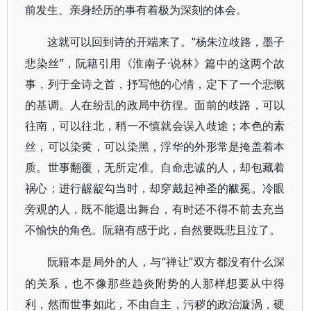
前发生、亲身经历的事有着极为深刻的体会。
“杨朱泣歧路，墨子
这就可以回到诗的开端来了。
悲染丝”，阮籍引用《淮南子·说林》篇中的这两个故
事，列于全诗之首，抒写他的心情，定下了一个悲慨
的基调。人在纷乱的政局中彷徨。面前的歧路，可以
往南，可以往北，稍一不慎就会误入歧途；本色的素
丝，可以染黄，可以染黑，浮华的外形常是掩盖着本
质。世事翻覆，无所定准。自命忠诚的人，却包藏着
祸心；进行龌龊勾当时，却穿戴起神圣的黻冕。冷眼
旁观的人，既不能退出舞台，有时还不得不前去充当
不愉快的角色。阮籍有感于此，自然要既悲且泣了。
“禅让”双方都没有什么深
阮籍本是局外的人，与
的关系，也不像那些趋炎附势的人那样想要从中得
利，然而世事如此，不由自主，污秽的政治漩涡，硬