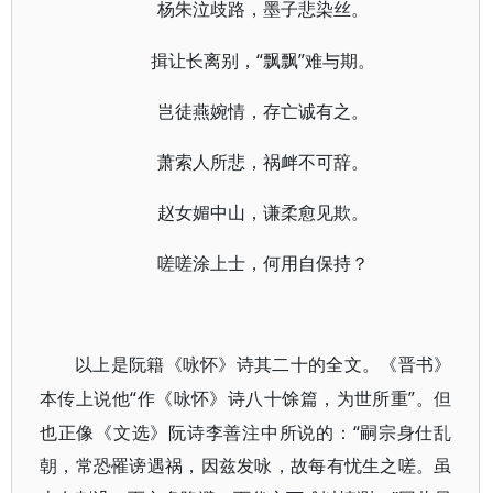
杨朱泣歧路，墨子悲染丝。
“飘飘”难与期。
揖让长离别，
岂徒燕婉情，存亡诚有之。
萧索人所悲，祸衅不可辞。
赵女媚中山，谦柔愈见欺。
嗟嗟涂上士，何用自保持？
以上是阮籍《咏怀》诗其二十的全文。《晋书》
“作《咏怀》诗八十馀篇，为世所重”。但
本传上说他
也正像《文选》阮诗李善注中所说的：“嗣宗身仕乱
朝，常恐罹谤遇祸，因兹发咏，故每有忧生之嗟。虽