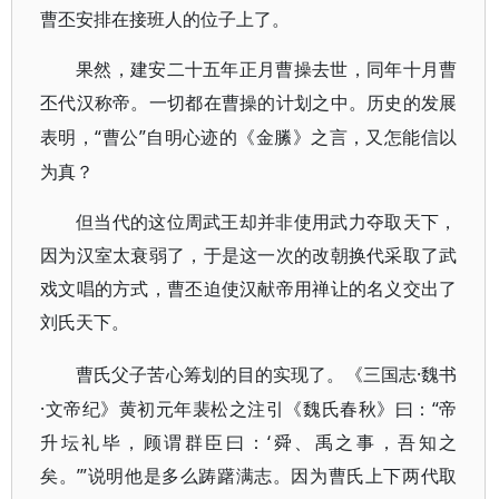
曹丕安排在接班人的位子上了。
果然，建安二十五年正月曹操去世，同年十月曹
丕代汉称帝。一切都在曹操的计划之中。历史的发展
“曹公”自明心迹的《金縢》之言，又怎能信以
表明，
为真？
但当代的这位周武王却并非使用武力夺取天下，
因为汉室太衰弱了，于是这一次的改朝换代采取了武
戏文唱的方式，曹丕迫使汉献帝用禅让的名义交出了
刘氏天下。
·魏书
曹氏父子苦心筹划的目的实现了。《三国志
·文帝纪》黄初元年裴松之注引《魏氏春秋》曰：“帝
升坛礼毕，顾谓群臣曰：‘舜、禹之事，吾知之
矣。’”说明他是多么踌躇满志。因为曹氏上下两代取