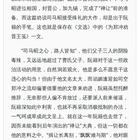
昭进位相国，封晋公，加九锡，完成了“禅让”前的准
备。而这篇劝说司马昭接受殊礼的大作，却是出于阮
籍的手笔。这也就是保存在《文选》中的《为郑冲劝
晋王笺》一文。
“司马昭之心，路人皆知”，他们父子三人的阴险
毒辣，又远远地超过了曹氏父子。阮籍对于这一些政
治活动的用意，自然洞若观火。他是多么不愿意干这
违心的勾当！但由于他文名太大，而谄媚逢迎如司空
郑冲之流却偏要借重他的文章来劝进，阮籍虽想托醉
推辞，无奈那些人偏不肯放过，还要派人前来催逼，
阮籍深知此中利害，也就不再采取消极抵制的办法，
一气呵成草成此文呈上。就在这一年阮籍也去世了，
因而未能看到后年演出的“禅让”大典，但这一切都在
他的意料之中。“揖让长离别，‘飘飘’难与期”，他对眼