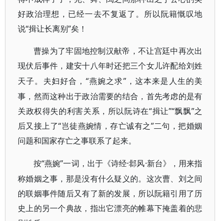
好政治理想，已经一去不复返了。所以阮籍慨叹地
说“揖让长离别”矣！
曹操为了牢固地控制汉献帝，不让宫廷中再次出
现伏后事件，建安十八年时还把三个女儿许配给刘姓
“燕婉之求”，这本来是人生的美
天子。夫妇好合，
事，然而这种出于政治需要的结合，首先考虑的是有
关政权得失的利害关系，所以阮诗在“揖让”“飘飘”之
后又接上了“岂徒燕婉情，存亡诚有之”二句，把婚姻
问题和国家存亡之事联系了起来。
“燕婉”一词，出于《诗经·邶风·新台》，用来指
按
称婚姻之事，那是没有什么疑义的。这次曹、刘之间
的联姻事件随后又有了新的发展，所以阮籍引用了历
史上的另一个典故，指出它漂亮的帷幕下掩盖着的悲