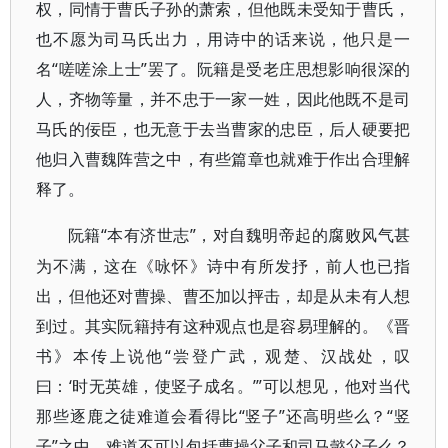
权，同情于曹氏子孙的萧索，但他既未受知于曹氏，
也不愿为司马氏出力，用诗中的话来说，他只是一
名“嗟嗟涂上士”罢了。阮籍是受老庄思想影响很深的
人，齐物等量，并不忠于一家一姓，因此他既不是司
马氏的佞臣，也无意于去当曹家的忠臣，后人硬要把
他归入曹魏阵营之中，有些篇章也就难于作出合理解
释了。
“本有济世志”，对自魏明帝起的腐败风气甚
阮籍
为不满，这在《咏怀》诗中有所发抒，前人也已指
出，但他还对曹操、曹丕加以抨击，却是从未有人想
到过。其实阮籍持有这种观点也是容易理解的。《晋
书》本传上说他“尝登广武，观楚、汉战处，叹
曰：‘时无英雄，使竖子成名。’”可以想见，他对当代
那些逐鹿之徒难道会看得比“竖子”还高明些么？“竖
子”之中，难道不可以包括曹操父子和司马懿父子么？