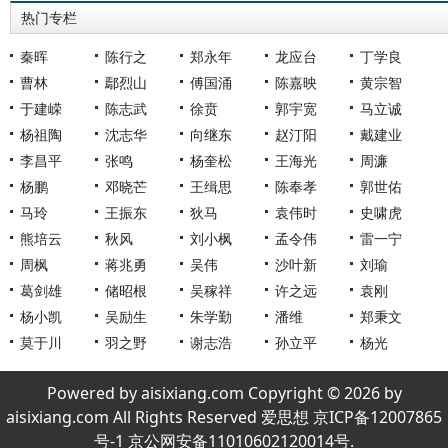
热门专栏
秦晖
陈行之
郑永年
龙应台
丁学良
曹林
鄢烈山
傅国涌
陈嘉映
黄宗智
于建嵘
陈志武
徐贲
郭宇宽
马立诚
杨祖陶
沈志华
向继东
赵汀阳
戴建业
李昌平
张鸣
杨奎松
王海光
周濂
杨鹏
邓晓芒
王缉思
陈奉孝
郭世佑
马玲
王振东
狄马
袁伟时
史啸虎
熊培云
秋风
刘小枫
孟令伟
雷一宁
周枫
蒋兆勇
吴伟
沙叶新
刘瑜
葛剑雄
储昭根
吴稼祥
许之远
袁刚
杨小凯
吴励生
朱学勤
潘维
郑秉文
莫于川
羽之野
谢志浩
孙立平
杨光
Powered by aisixiang.com Copyright © 2026 by
aisixiang.com All Rights Reserved 爱思想 京ICP备12007865
号-1 京公网安备11010602120014号.