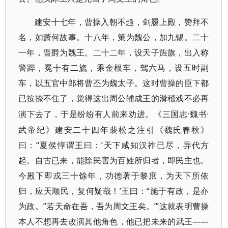
建安十七年，曹操入朝不趋，剑履上殿，赞拜不
名，如萧何故事。十八年，策为魏公，加九锡。二十
一年，晋爵为魏王。二十二年，设天子旌旗，出入称
警跸，冕十有二旒，乘金根车，驾六马，设五时副
车，以五官中郎将曹丕为魏太子。这时曹操的臣下都
已按捺不住了，觉得这出周公辅成王的滑稽戏不必再
·魏书·
演下去了，于是纷纷有人前来劝进。《三国志
武帝纪》建安二十四年裴松之注引《魏氏春秋》
曰：“夏侯惇谓王曰：‘天下咸知汉祚已尽，异代方
起。自古已来，能除民害为百姓所归者，即民主也。
今殿下即戎三十馀年，功德著于黎庶，为天下所依
归，应天顺民，复何疑哉！’王曰：“施于有政，是亦
为政。”若天命在吾，吾为周文王矣。’”这就表明曹操
本人不想再去改演其他角色，他已把未来的武王——