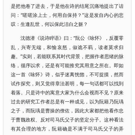
是把他卷了进去，于是他在诗的结尾沉痛地提出了诘
问：“嗟嗟涂上士，何用自保持？”这是发自内心的悲
叹：生逢乱世，何以保此洁白之躯？
“阮公《咏怀》，反覆零
沈德潜《说诗睟语》曰：
乱，兴寄无端，和愉哀怒，俶诡不羁，读者莫求归
趣。”实则，若能联系其时代背景，把握作者思绪的脉
络，循序以求，还是有可能推究其用意之所在。即如
这一首《咏怀》诗，似乎迷离恍惚，不可捉摸，然而
试作探究，则又觉得章法甚明，每一句话都可以找到
着落。只是诗中的寓意大家为什么会视而不见？原来
过去的研究工作者总是有一种成见，以为阮籍乃阮瑀
之子，而阮瑀是曹操的僚佐，因此大家都把他看作忠
于曹魏政权、反对司马氏父子的坚定分子。这种看法
有其合理的地方，阮籍确是不满于司马氏父子的弄