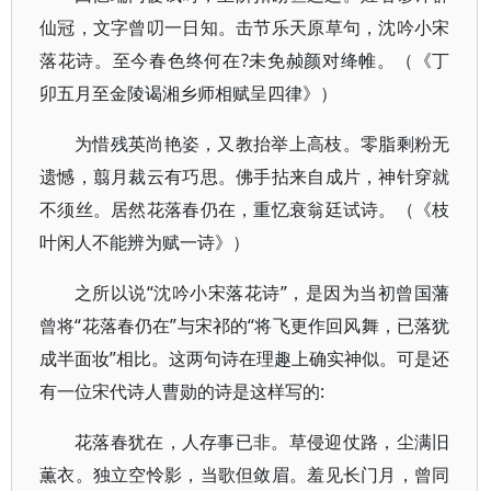
仙冠，文字曾叨一日知。击节乐天原草句，沈吟小宋
落花诗。至今春色终何在?未免赪颜对绛帷。（《丁
卯五月至金陵谒湘乡师相赋呈四律》）
为惜残英尚艳姿，又教抬举上高枝。零脂剩粉无
遗憾，翦月裁云有巧思。佛手拈来自成片，神针穿就
不须丝。居然花落春仍在，重忆衰翁廷试诗。（《枝
叶闲人不能辨为赋一诗》）
之所以说“沈吟小宋落花诗”，是因为当初曾国藩
曾将“花落春仍在”与宋祁的“将飞更作回风舞，已落犹
成半面妆”相比。这两句诗在理趣上确实神似。可是还
有一位宋代诗人曹勋的诗是这样写的:
花落春犹在，人存事已非。草侵迎仗路，尘满旧
薫衣。独立空怜影，当歌但敛眉。羞见长门月，曾同