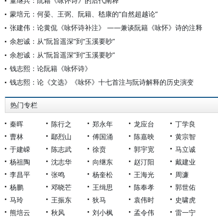
董继兵：阮籍《咏怀诗》的后代阐释
蒙培元：何晏、王弼、阮籍、嵇康的“自然超越论”
张建伟：论黄侃《咏怀诗补注》 ——兼谈阮籍《咏怀》诗的注释
余恕诚：从“阮旨遥深”到“玉溪要眇”
余恕诚：从“阮旨遥深”到“玉溪要眇”
钱志熙：论阮籍《咏怀诗》
钱志熙：论《文选》《咏怀》十七首注与阮诗解释的历史演变
热门专栏
秦晖
陈行之
郑永年
龙应台
丁学良
曹林
鄢烈山
傅国涌
陈嘉映
黄宗智
于建嵘
陈志武
徐贲
郭宇宽
马立诚
杨祖陶
沈志华
向继东
赵汀阳
戴建业
李昌平
张鸣
杨奎松
王海光
周濂
杨鹏
邓晓芒
王缉思
陈奉孝
郭世佑
马玲
王振东
狄马
袁伟时
史啸虎
熊培云
秋风
刘小枫
孟令伟
雷一宁