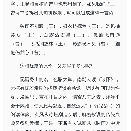
字，王粲和曹植的诗里也都用到了。如果我们把王、
曹诗中各拆出几句拼起来，就可以组成这样一首诗:
独夜不能寐（王），摄衣起抚琴（王）。迅风拂
裳袂（王），白露沾衣襟（王）。孤雁飞南游
（曹），飞鸟翔故林（王）。形影忽不见（曹），翩
翩伤我心（曹）。
这和阮籍的原作，又差得了多少呢?
阮籍身上的名士色彩太重。南朝人读《咏怀》，
大概有恍若亲见他挥麈清谈的感觉，所以有“可以陶性
灵，发幽思，言在耳目之内，情寄八荒之表，洋洋乎
会于风雅，使人忘其鄙近，自致远大”（《诗品》）的
阅读体验。玄风从诗坛刮走以后，解密权谋的传统兴
趣又得到发挥，于是，不断有人试图从《咏怀》中读