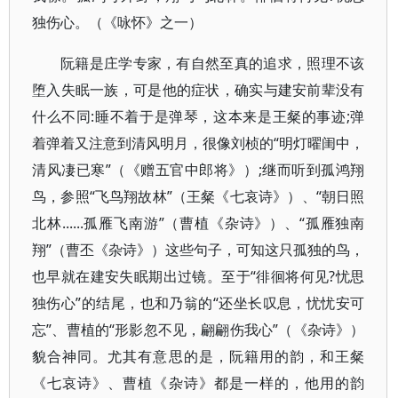
独伤心。（《咏怀》之一）
阮籍是庄学专家，有自然至真的追求，照理不该
堕入失眠一族，可是他的症状，确实与建安前辈没有
什么不同:睡不着于是弹琴，这本来是王粲的事迹;弹
着弹着又注意到清风明月，很像刘桢的“明灯曜闺中，
清风凄已寒”（《赠五官中郎将》）;继而听到孤鸿翔
鸟，参照“飞鸟翔故林”（王粲《七哀诗》）、“朝日照
北林......孤雁飞南游”（曹植《杂诗》）、“孤雁独南
翔”（曹丕《杂诗》）这些句子，可知这只孤独的鸟，
也早就在建安失眠期出过镜。至于“徘徊将何见?忧思
独伤心”的结尾，也和乃翁的“还坐长叹息，忧忧安可
忘”、曹植的“形影忽不见，翩翩伤我心”（《杂诗》）
貌合神同。尤其有意思的是，阮籍用的韵，和王粲
《七哀诗》、曹植《杂诗》都是一样的，他用的韵