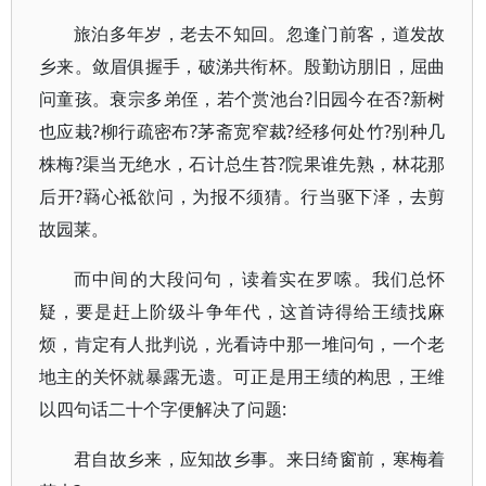
旅泊多年岁，老去不知回。忽逢门前客，道发故
乡来。敛眉俱握手，破涕共衔杯。殷勤访朋旧，屈曲
问童孩。衰宗多弟侄，若个赏池台?旧园今在否?新树
也应栽?柳行疏密布?茅斋宽窄裁?经移何处竹?别种几
株梅?渠当无绝水，石计总生苔?院果谁先熟，林花那
后开?羇心祗欲问，为报不须猜。行当驱下泽，去剪
故园莱。
而中间的大段问句，读着实在罗嗦。我们总怀
疑，要是赶上阶级斗争年代，这首诗得给王绩找麻
烦，肯定有人批判说，光看诗中那一堆问句，一个老
地主的关怀就暴露无遗。可正是用王绩的构思，王维
以四句话二十个字便解决了问题:
君自故乡来，应知故乡事。来日绮窗前，寒梅着