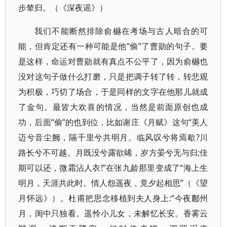
步辇归。（《深夜谣》）
我们不能断然排除俞樾在考场与古人暗合的可
能，但肯定还有一种可能是他“偷”了曹勋的句子。要
是这样，命运对曹勋就有真点不公平了，因为俞樾也
没对这句子做什么打磨，只是把调子转了转，转悲观
为积极，巧切了场合，于是同样的文字在他那儿就成
了金句。最皆大欢喜的情况，当然是前面原创也成
功，后面“偷”的也到位，比如谢庄《月赋》这句“美人
迈兮音尘阙，隔千里兮共明月。临风叹兮将焉歇?川
路长兮不可越。月既没兮露欲晞，岁方晏兮无与归;佳
期可以还，微霜沾人衣!”在张九龄那里变成了“海上生
明月，天涯共此时。情人怨遥夜，竟夕起相思”（《望
月怀远》）。杜甫把思念移植到夫人身上:“今夜鄜州
月，闺中只独看。遥怜小儿女，未解忆长安。香雾云