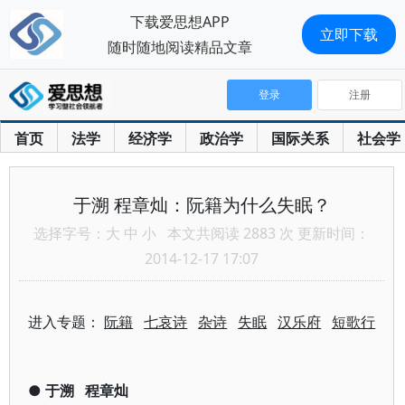
下载爱思想APP
立即下载
随时随地阅读精品文章
登录
注册
首页
法学
经济学
政治学
国际关系
社会学
于溯 程章灿：阮籍为什么失眠？
选择字号：
大
中
小
本文共阅读 2883 次 更新时间：
2014-12-17 17:07
进入专题：
阮籍
七哀诗
杂诗
失眠
汉乐府
短歌行
●
于溯
程章灿