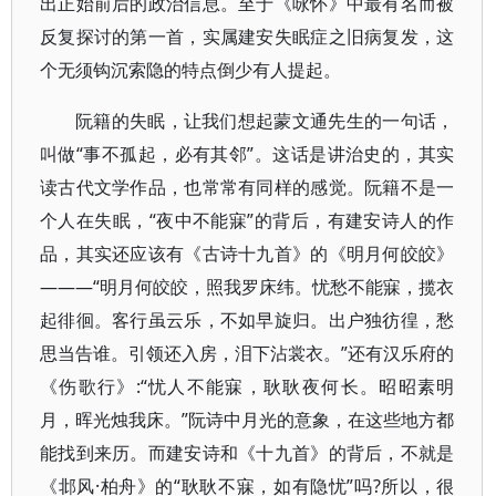
出正始前后的政治信息。至于《咏怀》中最有名而被
反复探讨的第一首，实属建安失眠症之旧病复发，这
个无须钩沉索隐的特点倒少有人提起。
阮籍的失眠，让我们想起蒙文通先生的一句话，
叫做“事不孤起，必有其邻”。这话是讲治史的，其实
读古代文学作品，也常常有同样的感觉。阮籍不是一
个人在失眠，“夜中不能寐”的背后，有建安诗人的作
品，其实还应该有《古诗十九首》的《明月何皎皎》
———“明月何皎皎，照我罗床纬。忧愁不能寐，揽衣
起徘徊。客行虽云乐，不如早旋归。出户独彷徨，愁
思当告谁。引领还入房，泪下沾裳衣。”还有汉乐府的
《伤歌行》:“忧人不能寐，耿耿夜何长。昭昭素明
月，晖光烛我床。”阮诗中月光的意象，在这些地方都
能找到来历。而建安诗和《十九首》的背后，不就是
《邶风·柏舟》的“耿耿不寐，如有隐忧”吗?所以，很