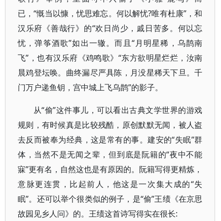
已，“慨当以慷，忧思难忘。何以解忧?唯有杜康”，和
汉乐府《善哉行》的“欢日尚少，戚日苦多。何以忘
忧，弹筝酒歌”如出一辙。而且“月明星稀，乌鹊南
飞”，也有汉乐府《鸡鸣歌》“东方欲明星烂烂，汝南
晨鸡登坛唤。曲终漏尽严具陈，月没星稀天下旦。千
门万户递鱼钥，宫中城上飞乌鹊”的影子。
从“偷”这件事儿，可以看出古典文学世界的游戏
规则，有时候真是比较残酷，原创默默无闻，被人盗
去反而被奉为经典，这是常有的事。建安的“失眠”群
体，当然不是无闻之辈，但到底是阮籍的“夜中不能
寐”更有名，自然这也是有原因的。阮籍写得更精炼，
意脉更连贯，比起前人，他这是一次集大成的“失
眠”。还可以举个很类似的例子，是“偷”王绩《在京思
故园见乡人问》的。王绩这首诗写得实在很长: