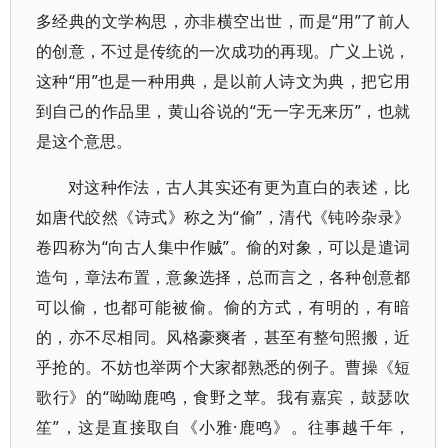
多经典的文学构思，亦非横空出世，而是“用”了前人
的创意，不过是传统的一次成功的再现。广义上说，
这种“用”也是一种用典，是以前人诗文为典，把它用
到自己的作品里，黄山谷说的“无一字无来历”，也就
是这个意思。
对这种作法，古人其实还有更为直白的表述，比
如唐代皎然《诗式》称之为“偷”，清代《钝吟杂录》
卷四称为“向古人集中作贼”。偷的对象，可以是遣词
造句，章法布置，意象选择，总而言之，各种创意都
可以偷，也都可能被偷。偷的方式，有明的，有暗
的，亦不尽相同。风格豪爽者，甚至有整句照搬，近
乎抢的。不妨也举两个大家都熟悉的例子。曹操《短
歌行》的“呦呦鹿鸣，食野之苹。我有嘉宾，鼓瑟吹
笙”，这是直接取自《小雅·鹿鸣》。往事越千年，