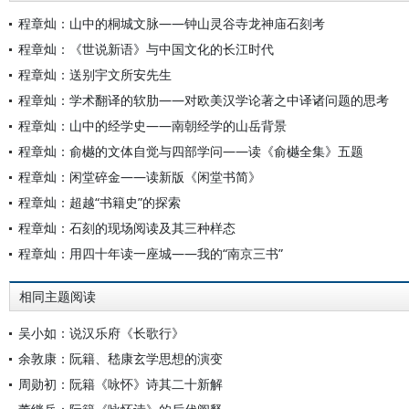
程章灿：山中的桐城文脉——钟山灵谷寺龙神庙石刻考
程章灿：《世说新语》与中国文化的长江时代
程章灿：送别宇文所安先生
程章灿：学术翻译的软肋——对欧美汉学论著之中译诸问题的思考
程章灿：山中的经学史——南朝经学的山岳背景
程章灿：俞樾的文体自觉与四部学问——读《俞樾全集》五题
程章灿：闲堂碎金——读新版《闲堂书简》
程章灿：超越“书籍史”的探索
程章灿：石刻的现场阅读及其三种样态
程章灿：用四十年读一座城——我的“南京三书”
相同主题阅读
吴小如：说汉乐府《长歌行》
余敦康：阮籍、嵇康玄学思想的演变
周勋初：阮籍《咏怀》诗其二十新解