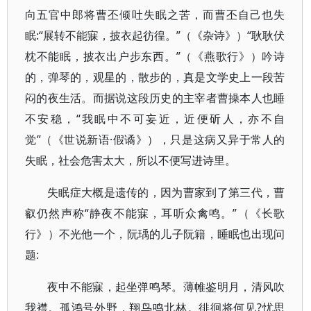
向五官中郎将曹丕倾吐失眠之苦，而曹丕自己也失
眠:“展转不能寐，披衣起彷徨。”（《杂诗》）“耿耿伏
枕不能眠，披衣出户步东西。”（《燕歌行》）吟诗
的，弹琴的，观星的，散步的，真是文学史上一段苦
闷的夜生活。而据说这段历史的主宰者曹操本人也睡
不安稳，“我眠中不可妄近，近便斫人，亦不自
觉”（《世说新语·假谲》），只是这病又异于常人的
失眠，社会危害太大，所以不便写进诗里。
失眠症大概是遗传的，因为曹家到了第三代，曹
叡仍然声称“静夜不能寐，耳听众禽鸣。”（《长歌
行》）不光他一个，阮瑀的儿子阮籍，睡眠也出现问
题:
夜中不能寐，起坐弹鸣琴。薄帷鉴明月，清风吹
我襟。孤鸿号外野，翔鸟鸣北林。徘徊将何见?忧思