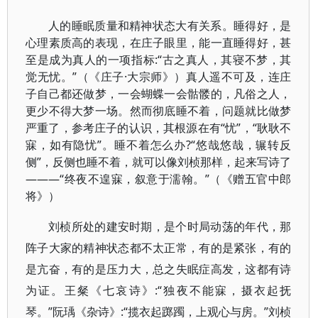
人的睡眠质量和精神状态大有关系。睡得好，是
心理素质高的表现，在庄子眼里，能一直睡得好，甚
至是成为真人的一项指标:“古之真人，其寝不梦，其
觉无忧。”（《庄子·大宗师》）真人遥不可及，连庄
子自己都还做梦，一会蝴蝶一会骷髅的，凡俗之人，
更少不得大梦一场。然而彻底睡不着，问题就比做梦
严重了，参考庄子的认识，其根源在有“忧”，“耿耿不
寐，如有隐忧”。睡不着怎么办?“悠哉悠哉，辗转反
侧”，反侧也睡不着，就可以像刘桢那样，起来写诗了
———“终夜不遑寐，叙意于濡翰。”（《赠五官中郎
将》）
刘桢所处的建安时期，是个时局动荡的年代，那
阵子大家的精神状态都不太正常，有的是紧张，有的
是亢奋，有的是压力大，总之失眠症高发，这都有诗
为证。王粲《七哀诗》:“独夜不能寐，摄衣起抚
琴。”阮瑀《杂诗》:“揽衣起踯躅，上观心与房。”刘桢