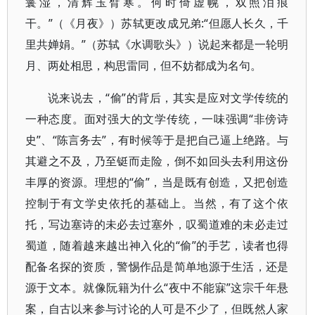
鬟湿，清辉玉臂寒。何时倚虚幌，双照泪痕
干。”（《月夜》）苏轼更改成兄弟:“但愿人长久，千
里共婵娟。”（苏轼《水调歌头》）说起来都是一轮明
月、两处相思，构思雷同，但不妨都成为名句。
说来说去，“偷”的背后，其实是应对文学传统的
一种态度。面对强大的文学传统，一味强调“非傍诗
史”、“陈言务去”，有时候等于是把自己逼上绝路。与
其避之不及，乃至铤而走险，倒不如回头去利用这份
丰厚的资源。理想的“偷”，当是既有创造，又把创造
控制于有文学史依托的基础上。当然，有了这个依
托，写边塞诗的未必去过塞外，叹蜀道难的未必走过
蜀道，随着越来越出神入化的“偷”的手艺，读者也得
配备名探的资质，警惕作品是简单地源于生活，还是
源于文本。就像阮籍为什么“夜中不能寐”这宗千年悬
案，自古以来参与讨论的人可是不少了，但既然人家