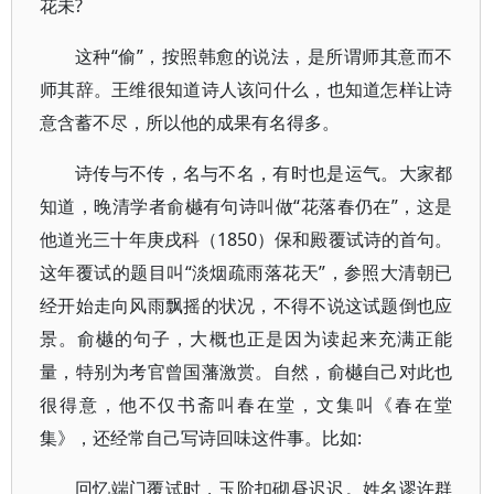
花未?
这种“偷”，按照韩愈的说法，是所谓师其意而不
师其辞。王维很知道诗人该问什么，也知道怎样让诗
意含蓄不尽，所以他的成果有名得多。
诗传与不传，名与不名，有时也是运气。大家都
知道，晚清学者俞樾有句诗叫做“花落春仍在”，这是
他道光三十年庚戌科（1850）保和殿覆试诗的首句。
这年覆试的题目叫“淡烟疏雨落花天”，参照大清朝已
经开始走向风雨飘摇的状况，不得不说这试题倒也应
景。俞樾的句子，大概也正是因为读起来充满正能
量，特别为考官曾国藩激赏。自然，俞樾自己对此也
很得意，他不仅书斋叫春在堂，文集叫《春在堂
集》，还经常自己写诗回味这件事。比如:
回忆端门覆试时，玉阶扣砌昼迟迟。姓名谬许群