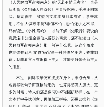
《人民解放军占领南京》的“天若有情天亦老”，也是
从李贺《金铜仙人辞汉歌》里直接挖来，手段正同魏
武。这两例中，被盗的文本本身非常有名，拿来就
用，不怕人识破来历?非但不怕，恐怕还求之不得。
只有读过《小雅·鹿鸣》，才能了解《短歌行》要说的
意思;若非知道金铜仙人辞汉的寓意，还不能读出《人
民解放军占领南京》那一句讲什么呢。从这个角度，
也能体察到所谓“偷”确实是一种特殊的用典，并非剽
窃，我辈看官只有识得旧主人，才能更好体会新主人
的用意。
不过，割锦裂帛便直接披在身上，未必合身，从
名篇截取句子而直接能用的，也算得艺高人胆大。更
多的时候，诗人们还是像“夜中不能寐”那样，在一个
文本群中寻找创意，再做加工拼接。还用曹操的《短
歌行》举例，里面可不只偷了《小雅·鹿鸣》而