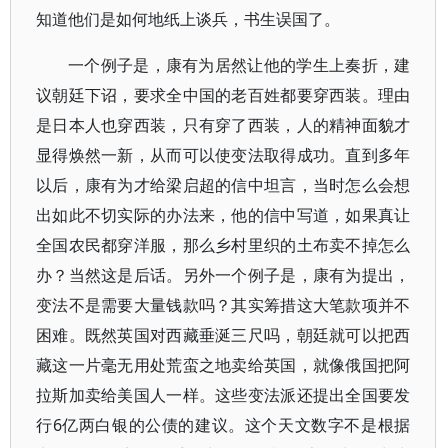
知道他们是如何地纸上谈兵，书生误国了。
一个例子是，康有为居然让他的学生上奏折，建
议朝廷下诏，要求全中国的老百姓都要穿西装。理由
是日本人也穿西装，只有穿了西装，人的精神面貌才
显得焕然一新，从而可以使变法取得成功。直到多年
以后，康有为才给梁启超的信中坦言，当时怎么会想
出如此不切实际的办法来，他的信中写道，如果真让
全国农民都穿洋服，那么乡村里织的土布卖不掉怎么
办？当然这是后话。另外一个例子是，康有为提出，
变法不是需要大量钱款吗？其实筹措这大笔款项并不
困难。既然英国对西藏垂涎三尺吗，朝廷就可以把西
藏这一片毫无用处荒蛮之地卖给英国，就像俄国把阿
拉斯加卖给美国人一样。这些变法派还提出全国要发
行6亿两白银的公债的建议。这个天文数字不是根据