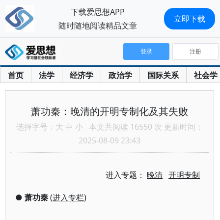
下载爱思想APP
立即下载
随时随地阅读精品文章
登录
注册
首页
法学
经济学
政治学
国际关系
社会学
萧功秦：晚清的开明专制化及其失败
选择字号：
大
中
小
本文共阅读 16550 次 更新时间：
2025-08-09 23:43
进入专题：
晚清
开明专制
●
萧功秦
(
进入专栏
)