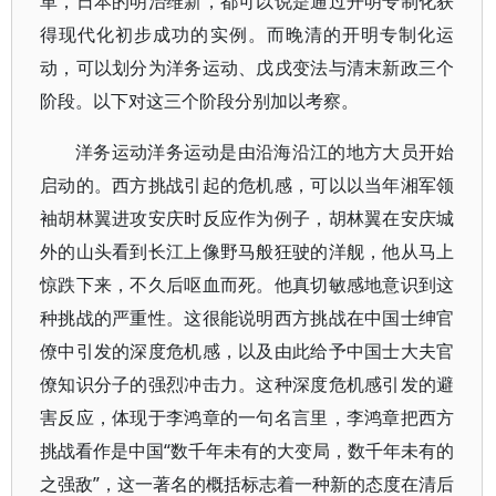
革，日本的明治维新，都可以说是通过开明专制化获
得现代化初步成功的实例。而晚清的开明专制化运
动，可以划分为洋务运动、戊戌变法与清末新政三个
阶段。以下对这三个阶段分别加以考察。
洋务运动洋务运动是由沿海沿江的地方大员开始
启动的。西方挑战引起的危机感，可以以当年湘军领
袖胡林翼进攻安庆时反应作为例子，胡林翼在安庆城
外的山头看到长江上像野马般狂驶的洋舰，他从马上
惊跌下来，不久后呕血而死。他真切敏感地意识到这
种挑战的严重性。这很能说明西方挑战在中国士绅官
僚中引发的深度危机感，以及由此给予中国士大夫官
僚知识分子的强烈冲击力。这种深度危机感引发的避
害反应，体现于李鸿章的一句名言里，李鸿章把西方
挑战看作是中国“数千年未有的大变局，数千年未有的
之强敌”，这一著名的概括标志着一种新的态度在清后