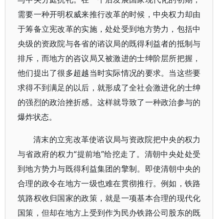
需要一种开明权威来推行改革的时候，中央权力却由
于筹备立宪改革的实施，处处受到地方势力，包括中
央级的资政院与各省的谘议局的既得利益者的抵制与
排斥，而地方的咨议局又被激进的士绅阶层所把握，
他们提出了很多超越当时实际情况的要求。当这些要
求得不到满足的以后，就形成了全社会激进化的士绅
的强烈的政治挫折感。这样就导致了一种政治参与的
爆炸状态。
清末的立宪改革使谘议局与资政院把中央的权力
与省政府的权力“提前地”给挖走了。清朝中央处处受
到地方势力与既得利益集团的擎制。即使清朝中央的
合理的政令在地方一级也难在贯彻推行。例如，铁路
筑路权收归国家的政策，就是一项基本合理的现代化
国策，但却在地方上受到作为民办铁路公司股东的既