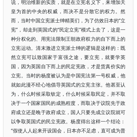
说，明治维新的实质，就是在立宪名义下，来增加天
皇为首的中央的权威，而决不是分散它的权力。然
而，当时中国立宪派士绅精英们，为了仿效日本的“立
宪”，却走到英国式的“民定立宪”模式上去了，这是一
种分权化的、用宪法限制王朝政府权力的自下而上的
立宪运动。清末激进立宪派士绅的逻辑是这样的：既
然立宪可以致国家于富强之途，要立宪，就要学英
国，因为英国自下而上的民定宪政，才是货真价实的
立宪。当时的杨度被认为是中国宪法第一号权威，他
就如此漫不经心地倡导英国式的立宪主张。他甚至认
为，什么时候采取钦定，什么时候采取民定，并不取
决于一个国家国民的成熟程度，而取决于议院先于政
府成立还是晚于政府成立，国人只要先成立议院就可
以争取英国式的民立宪政。杨度得出这样一个结论：
“假使人人起来开设国会，日本亦不足虑，直可成为普