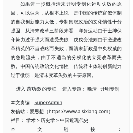
如果进一步概括清末开明专制化运动失败的原
因，可以认为，从根本上说，是中国的传统官僚体制
的自我创新能力太低，专制集权政治的文化惰性十分
强固。从清末改革三阶段来看，洋务运动由于士绅保
守势力过于强大而遭受失败，戊戌变法则由于激进改
革精英的不当战略而失败，而清末新政是中央权威的
的急剧流失，由于不适当的分权化的立宪改革而失
败。中国传统政治文化惰性，传统君主体制创新能力
过于微弱，是清末变革失败的主要原因。
进入
萧功秦
的专栏 进入专题：
晚清
开明专制
本文责编：
SuperAdmin
发信站：爱思想（https://www.aisixiang.com）
栏目：
学术
>
历史学
>
中国近现代史
本文链接：