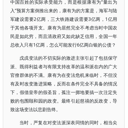
中国百姓的实际承受能力，而是根据康有为“量出为
入”预算方案倒推出来的，康有为的方案是，海军与陆
军建设需要2亿两，三大铁路建设需要3亿两，1亿用
于其他各项开支。康有为居然完全不考虑当时中国农
民是如此穷，而且清政府又如此缺乏信用，全国一年
总收入只有1亿两，怎么可能发行6亿两白银的公债？
戊戌变法的不切实际的激进主张引起了包括保守
派、既得利益者与有限支持改革的温和派在内的广大
官僚群体的不满。康有为在变法危机来临时，不但没
有及时改变激进策略，反而在条件完全不具备的情况
下，假借皇帝的假圣旨，孤注一掷地要搞一次注定失
败的包围颐和园的政变。最终引起慈禧的反政变，导
致这场变法以悲剧告终。
当时，严复在对变法派深表同情的同时，相当尖