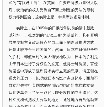
式的“有限君主制”。在英国，在资产阶级力量强大以
后，统治者的权力受到自下而上制定的宪法的限制，
权力移到国会，这实际上是一种典型的虚君体制。
实际上，在1905年的日俄战争以前的清末新政，
以刘坤一、张之洞的“江汉三奏”为基础的、具有开明
君主专制主义政治特点的自上而下的新政推进方式，
还是比较符合当时国情的。然而，日本在日俄战争中
的胜利，却使当时的国人错误地以为，日本的胜利是
由于日本进行了分权性的立宪。使得士绅阶层、官僚
阶层当中形成了强烈要求实行立宪的思潮。清王朝在
强大的压力下，以仿效日本“钦定”宪政起步，而却不
自觉地去推行英国式的的“民定立宪”即虚君式立宪，
从此改革走上了另一路径，即分权性的立宪路径。这
种立宪模式把权力分散到地方，通过地方自治运动来
与中央分庭抗礼。在一个后发展国家现代化的初期，