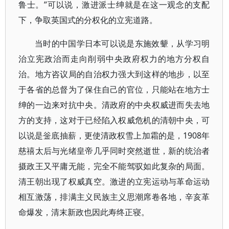
鲁士。”可以说，激进派士绅就是在这一观念的支配
下，争取英国式的分权化的立宪道路。
当时的中国学日本可以说是东施效颦，从学习明
治立宪政治而走向削弱中央政府权力的地方分权自
治。地方咨议局的自治权力强大到这样的地步，以至
于各省的总督为了保住自己的官位，只能站在地方士
绅的一边来对抗中央。清政府的中央权威进而失去地
方的支持，这对于已经陷入权威危机的清朝中央，可
以说是釡底抽薪，更使清政权雪上加霜的是，1908年
慈禧太后与光绪皇帝几乎同时突然逝世，新的统治者
摄政王又平庸无能，完全不能驾驭如此复杂的局面。
清王朝出现了权威真空。激进的立宪运动与革命运动
相互激荡，排满主义民族主义思潮席卷各地，辛亥革
命爆发，清末新政也因此寿终正寝。