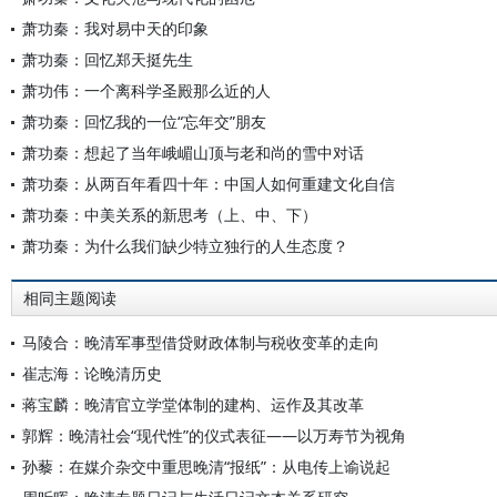
萧功秦：我对易中天的印象
萧功秦：回忆郑天挺先生
萧功伟：一个离科学圣殿那么近的人
萧功秦：回忆我的一位“忘年交”朋友
萧功秦：想起了当年峨嵋山顶与老和尚的雪中对话
萧功秦：从两百年看四十年：中国人如何重建文化自信
萧功秦：中美关系的新思考（上、中、下）
萧功秦：为什么我们缺少特立独行的人生态度？
相同主题阅读
马陵合：晚清军事型借贷财政体制与税收变革的走向
崔志海：论晚清历史
蒋宝麟：晚清官立学堂体制的建构、运作及其改革
郭辉：晚清社会“现代性”的仪式表征——以万寿节为视角
孙藜：在媒介杂交中重思晚清“报纸”：从电传上谕说起