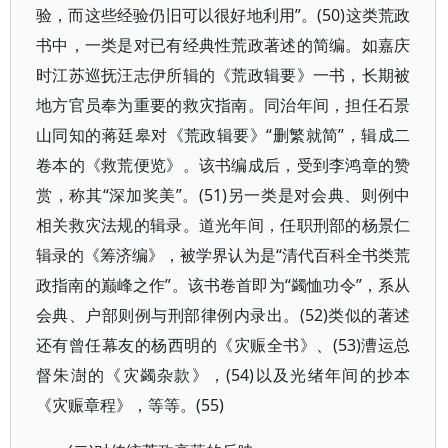
验，而这些经验仍旧可以很好地利用”。(50)这类荒政
书中，一类是对已有经典性荒政著述的简编。如嘉庆
时江苏巡抚汪志伊所辑的《荒政辑要》一书，长期被
地方官员奉为重要的救灾指南。同治年间，担任石景
山同知的蒋廷皋对《荒政辑要》“删繁就简”，辑成二
卷本的《救荒便览》。该书编成后，受到李鸿章的赞
赏，称其“深加奖美”。(51)另一类是对会典、则例中
相关救灾法规的辑录。道光年间，任职刑部的杨景仁
辑录的《筹济编》，被学界认为是“清代百科全书类荒
政指南的巅峰之作”。该书卷首即为“蠲恤功令”，系从
会典、户部则例与刑部律例内录出。(52)类似的著述
还有曾任幕友的杨西明的《灾赈全书》、(53)漕运总
督朱澍的《灾蠲杂款》，(54)以及光绪年间的抄本
《灾赈章程》，等等。(55)