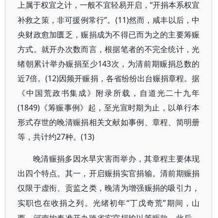
“开捐本系权宜
上属于权宜之计，一般不宜轻易开启，
补救之策，非可援例常行”。(11)然而，咸丰以后，中
央财政愈加匮乏，赈捐成为不得已而为之的主要筹赈
方式。就开办次数而言，根据笔者的不完全统计，光
绪朝累计举办赈捐至少143次，为清前期赈捐总数的
近7倍。(12)因频开赈捐，各省纷纷出台赈捐章程。据
《中国荒政书集成》附录所载，自道光二十九年
(1849)《筹赈事例》起，至光宣时期为止，以单行本
形式存世的晚清赈捐相关文献如事例、章程、简明册
等，共计约27种。(13)
晚清赈捐多因水旱灾害而举办，其章程主要体现
出四个特点。其一，开启赈捐实官捐输。清前期赈捐
仅限于虚衔、贡监之类，晚清为增强赈捐的吸引力，
“丁戊奇荒”期间，山
实职也在收捐之列。光绪初年