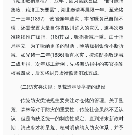
《湖北赈捐章程》。次年，因为需款甚巨，“惟恃赈捐
集腋，藉济工抚要需”，湖北奏请再展限一年。至光绪
二十三年(1897)，该省连年遭灾，本省赈务已自顾不
暇，还需安置大量自邻省四川涌入的灾民，遂再次奏
准继续推广赈捐。(18)其四，赈捐折减严重。由于捐
局林立，为了吸纳更多的银两，晚清赈捐银价不断折
减。如光绪十二年(1886)顺直水灾，按海防捐数递减
二成开捐。次年郑工新例，先将海防捐中的实官捐输
核减四成，后又将封典虚衔照常例减五成。
(二)防灾类法规：垦荒造林等举措的建设
传统防灾类法规主要关注对仓储的管理。关于垦
荒、森林等对于防灾的重要性，传统社会虽然不乏认
识，但是尚缺乏统一的制度性规定。直到清末新政时
期，清政府才将垦荒、植树明确纳入防灾体系，并予