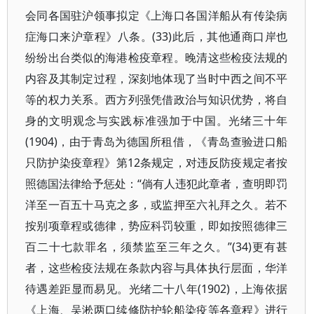
会同各国驻沪领事拟定《上海口各国洋船从有传染病
症海口来沪章程》八条。(33)此后，其他通商口岸也
纷纷出台类似的海港检疫章程。晚清这些检疫法规的
内容及其制定过程，深刻地体现了当时中西之间不平
等的权力关系。西方列强凭借政治与知识优势，将自
身的文明观念与实践标准强加于中国。光绪三十年
(1904)，由于青岛为德国所租借，《青岛查验进口船
只防护染疫章程》第12条规定，对违反防疫规定者按
照德国法律给予惩处：“倘有人违犯此章者，查明即罚
洋至一百五十马克之多，或监押至六礼拜之久。若不
按别项章程或德律，势应科罚较重，即如按照德律三
百二十七款罪名，须禁监至三年之久。”(34)更有甚
者，这些检疫法规在条款内容与具体执行层面，华洋
待遇差距显而易见。光绪二十八年(1902)，上海依据
《上海、吴淞两口续修防护轮船染疫等各章程》进行