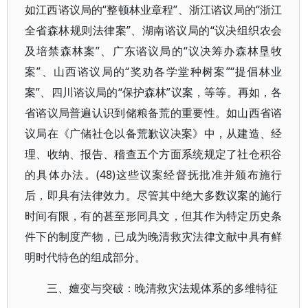
如江西谘议局的“整顿林业章程”、浙江谘议局的“浙江
全省森林规则法律案”、湖南谘议局的“议决组织农会
及培禁森林案”、广东谘议局的“议决筹办森林垦牧
案”、山西谘议局的“奖劝各学堂种树案”“提倡林业
案”、四川谘议局的“保护森林”议案，等等。再如，各
省谘议局普遍认识到储粮备荒的重要性。如山西省谘
议局在《广储社仓以备荒歉议决案》中，从建造、经
理、收纳、报告、稽查五个方面系统规定了社仓积谷
的具体办法。(48)这些议案经督抚批准并颁布施行
后，即具有法律效力。尽管其中绝大多数议案的施行
时间有限，有的甚至形同具文，但其作为特定历史条
件下的制度产物，已成为晚清救灾法律文献中具有鲜
明时代特色的组成部分。
三、嬗变与突破：晚清救灾法规体系的多维特征