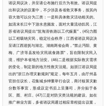
谘议局议决，并呈请公布施行后方为有效。谘议局提
出和议决的议案中，不少涉及各省救灾事务，按其内
容大致可以分为三类：一是和具体救灾活动相关的。
如清末长江中下游水患频发，面对大量流动饥民，江
苏省谘议局提出“筑海清铁路以工代赈案”，(45)力图
以工程吸纳灾民，稳定社会秩序；江西省谘议局议决
呈请江西巡抚与湖北、湖南两省会商，“禁止沔阳、黄
梅、广济等县发给灾民就食路票”，旨在限制灾民入
境，维护本省地方治安。(46)二是根据实际救灾需求
的变化，制定新的地方性救灾法规。如浙江谘议局提
出的“浙江办理灾歉规则”规定，每年五月，由厅州县
官担任议长，召集城乡绅董举行会议，商讨核算灾歉
分数等事宜，形成议定书后上呈藩司，并分贴于各
区、图、村庄。(47)三是对防灾类法规的建设。如在
推广林业方面，多省谘议局通过相应章程提出议案，