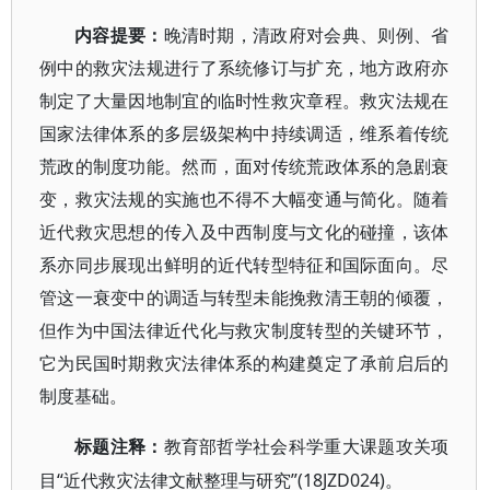
内容提要：
晚清时期，清政府对会典、则例、省
例中的救灾法规进行了系统修订与扩充，地方政府亦
制定了大量因地制宜的临时性救灾章程。救灾法规在
国家法律体系的多层级架构中持续调适，维系着传统
荒政的制度功能。然而，面对传统荒政体系的急剧衰
变，救灾法规的实施也不得不大幅变通与简化。随着
近代救灾思想的传入及中西制度与文化的碰撞，该体
系亦同步展现出鲜明的近代转型特征和国际面向。尽
管这一衰变中的调适与转型未能挽救清王朝的倾覆，
但作为中国法律近代化与救灾制度转型的关键环节，
它为民国时期救灾法律体系的构建奠定了承前启后的
制度基础。
标题注释：
教育部哲学社会科学重大课题攻关项
“近代救灾法律文献整理与研究”(18JZD024)。
目