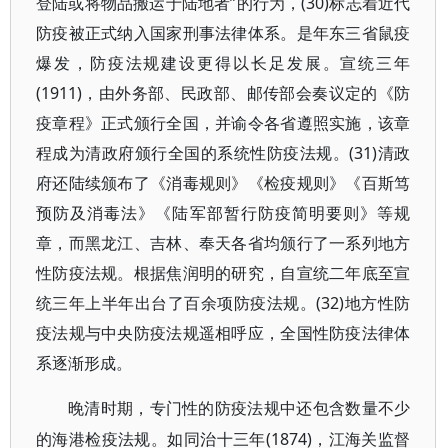
登陆或将物品搬运于陆地者”的行为，(30)标志着近代
防疫被正式纳入国家刑事法律体系。是年东三省鼠疫
爆发，防疫法规建设更得以长足发展。宣统三年
(1911)，由外务部、民政部、邮传部会奏议定的《防
疫章程》正式颁行全国，并谕令各省遵照实施，该章
程成为清政府颁行全国的系统性防疫法规。(31)清政
府还陆续颁布了《消毒规则》《检疫规则》《百斯笃
预防及消毒法》《陆军部暂行防疫简明要则》等规
章，而黑龙江、吉林、奉天各省均颁行了一系列地方
性防疫法规。根据焦润明的研究，自宣统二年底至宣
统三年上半年出台了百余项防疫法规。(32)地方性防
疫法规与中央防疫法规遥相呼应，全国性防疫法律体
系逐渐形成。
晚清时期，专门性的防疫法规中还包含数量不少
(1874)，江海关监督
的海港检疫法规。如同治十三年