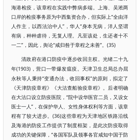
海港检疫，该章程在实践中弊病多端。上海、吴淞两
口岸的检疫事务原为中西集资合办，但实际上“全由洋
人作主，以西法治中人”，华人“身本无病，洋人坚谓
有病，种种虐待，无复人理。凡至该处，生还者十不
一二”，因此，舆论“咸归咎于章程之未善”。(35)
清政府在港口防疫中逐步收回主权。光绪二十九
(1903)，营口一带爆发瘟疫。天津卫生总局总办屈
年
永秋等人秉持“变通办法，收回事权”的原则，拟定了
《天津防疫章程》《大沽查船验疫章程》。后者明确
在大沽口设立防疫医院，“院中设华医官二员，又设女
医士一人”，在保护华人、女性身体权利等方面，该章
程有了较大进步。(36)这些章程为天津地区铁路沿线
及海港的防疫工作提供了制度框架，是此次防疫取得
成功的关键保障，“各国军队及领事各官咸知中国于防