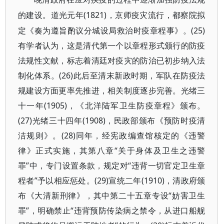
(1821)，京师疫灾流行，都察院拟
的建设。道光元年
定《奏为遵旨酌议分城设局救治时疫章程事》。(25)
有学者认为，这是清代第一个以章程形式颁行的防疫
法规性文献，标志着清廷对疫灾的防治已初步纳入法
制化体系。(26)此后至清末新政时期，军队在防疫法
规建设方面更率先推进，相关制度逐步完善。光绪三
十一年(1905)，《北洋陆军卫生防疫章程》颁布。
(27)光绪三十四年(1908)，民政部颁布《预防时疫清
洁规则》。(28)同年，经宪政编查馆核定的《违警
律》正式实施，其第八章“关于身体及卫生之违警
罪”中，专门设置条款，规定对“违背一切官定卫生章
程者”予以相应惩处。(29)宣统二年(1910)，清政府颁
布《大清新刑律》，其中第二十五章专设“妨害卫生
罪”，明确禁止“违背预防传染病之禁令，从进口船舰