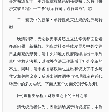
县对照道光十一年办赈章程逐条确核参照，又将《接
济灾黎章程》十二条“颁示行司，通行筹办”。⑩
二、衰变中的新策：单行性救灾法规的勃兴与转
型
晚清以降，无论救灾事务还是立法修例都面临诸
多新问题、新挑战。为应对社会持续发展及中外交往
日益频繁的形势，清中央和地方政府陆续推出一系列
单行性救灾法规，以弥补立法工作滞后于社会变革的
不足。同时，清末各省谘议局也提出和议决了不少与
救灾相关的议案，反映出制度调整与治理回应在近代
转型中的多方尝试。下面从五个方面分别予以说明。
(一)赈捐类章程：财政匮乏下的应对之策
清代统治者认为，因赈捐纳属于纳资授官，本质