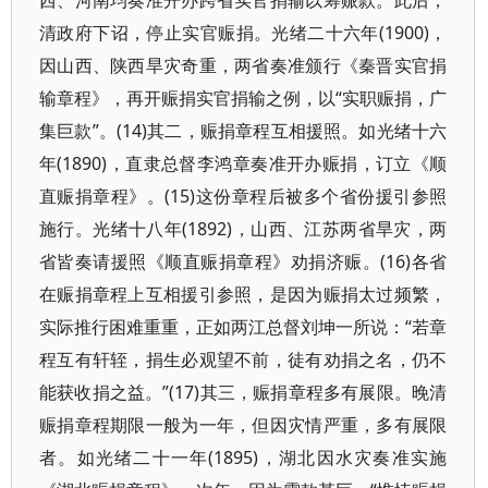
西、河南均奏准开办跨省实官捐输以筹赈款。此后，
清政府下诏，停止实官赈捐。光绪二十六年(1900)，
因山西、陕西旱灾奇重，两省奏准颁行《秦晋实官捐
输章程》，再开赈捐实官捐输之例，以“实职赈捐，广
集巨款”。(14)其二，赈捐章程互相援照。如光绪十六
年(1890)，直隶总督李鸿章奏准开办赈捐，订立《顺
直赈捐章程》。(15)这份章程后被多个省份援引参照
施行。光绪十八年(1892)，山西、江苏两省旱灾，两
省皆奏请援照《顺直赈捐章程》劝捐济赈。(16)各省
在赈捐章程上互相援引参照，是因为赈捐太过频繁，
实际推行困难重重，正如两江总督刘坤一所说：“若章
程互有轩轾，捐生必观望不前，徒有劝捐之名，仍不
能获收捐之益。”(17)其三，赈捐章程多有展限。晚清
赈捐章程期限一般为一年，但因灾情严重，多有展限
者。如光绪二十一年(1895)，湖北因水灾奏准实施