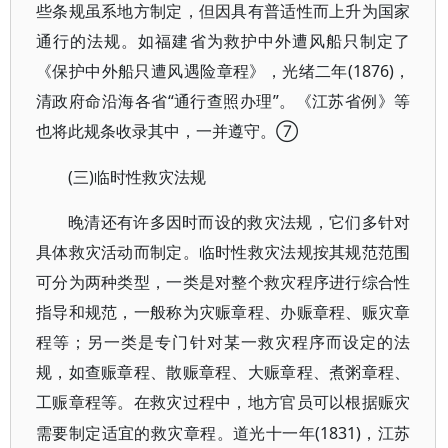
些条规虽系地方制定，但因具有普适性而上升为国家
通行的法规。如福建省为救护中外遭风船只制定了
《保护中外船只遭风遇险章程》，光绪二年(1876)，
清政府命沿海各省“通行查照办理”。《江苏省例》等
也将此规条收录其中，一并遵守。⑦
(三)临时性救灾法规
晚清还有许多因时而设的救灾法规，它们多针对
具体救灾活动而制定。临时性救灾法规按其规范范围
可分为两种类型，一类是对整个救灾程序进行综合性
指导和规范，一般称为灾赈章程、办赈章程、赈灾章
程等；另一类是专门针对某一救灾程序而设定的法
规，如查赈章程、散赈章程、大赈章程、煮粥章程、
工赈章程等。在救灾过程中，地方官员可以根据赈灾
(1831)，江苏
需要制定适宜的救灾章程。道光十一年