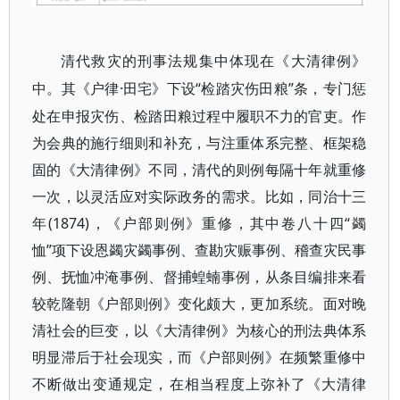
清代救灾的刑事法规集中体现在《大清律例》
·田宅》下设“检踏灾伤田粮”条，专门惩
中。其《户律
处在申报灾伤、检踏田粮过程中履职不力的官吏。作
为会典的施行细则和补充，与注重体系完整、框架稳
固的《大清律例》不同，清代的则例每隔十年就重修
一次，以灵活应对实际政务的需求。比如，同治十三
年(1874)，《户部则例》重修，其中卷八十四“蠲
恤”项下设恩蠲灾蠲事例、查勘灾赈事例、稽查灾民事
例、抚恤冲淹事例、督捕蝗蝻事例，从条目编排来看
较乾隆朝《户部则例》变化颇大，更加系统。面对晚
清社会的巨变，以《大清律例》为核心的刑法典体系
明显滞后于社会现实，而《户部则例》在频繁重修中
不断做出变通规定，在相当程度上弥补了《大清律