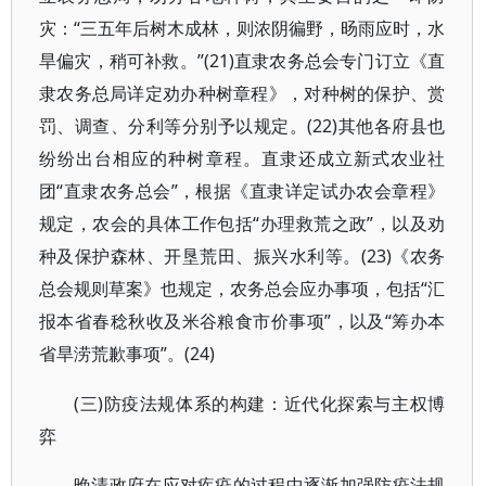
灾：“三五年后树木成林，则浓阴徧野，旸雨应时，水
旱偏灾，稍可补救。”(21)直隶农务总会专门订立《直
隶农务总局详定劝办种树章程》，对种树的保护、赏
罚、调查、分利等分别予以规定。(22)其他各府县也
纷纷出台相应的种树章程。直隶还成立新式农业社
团“直隶农务总会”，根据《直隶详定试办农会章程》
规定，农会的具体工作包括“办理救荒之政”，以及劝
种及保护森林、开垦荒田、振兴水利等。(23)《农务
总会规则草案》也规定，农务总会应办事项，包括“汇
报本省春稔秋收及米谷粮食市价事项”，以及“筹办本
省旱涝荒歉事项”。(24)
(三)防疫法规体系的构建：近代化探索与主权博
弈
晚清政府在应对疾疫的过程中逐渐加强防疫法规