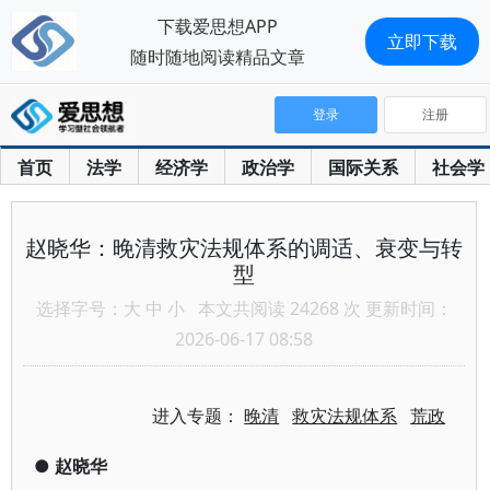
下载爱思想APP
立即下载
随时随地阅读精品文章
登录
注册
首页
法学
经济学
政治学
国际关系
社会学
赵晓华：晚清救灾法规体系的调适、衰变与转
型
选择字号：
大
中
小
本文共阅读 24268 次 更新时间：
2026-06-17 08:58
进入专题：
晚清
救灾法规体系
荒政
●
赵晓华