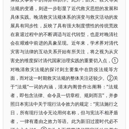
法规的变通，则进一步彰显了近代救灾思想的发展和
具体实践。晚清救灾法规体系的演变与救灾活动的发
展具有同步性，反映了具有强大制度惯性的传统荒政
在衰退过程中的不断调适与近代转型，也是对晚清社
会在艰难中前进的具象呈现。近年来，学术界对清代
灾害与法律的互动关系开始有所关注，将之视为从灾
①
害史的维度探讨清代国家治理实践的重要切入点，
对晚清救灾法规的探讨则主要集中在防疫法规等方
面，而对这一时期救灾法规的整体关注还较少。②关
于“法规”一词的内涵，清末内阁曾作出阐释：“法规
者，即包含法律、命令及一切章程、规则而言”，并参
照日本宪法中关于现行法令效力的规定：“宪法施行之
日，所有现行法令无论用何名称，但与宪法不相矛盾
者，一律有遵由之效力等语。此为新旧过渡时代必不