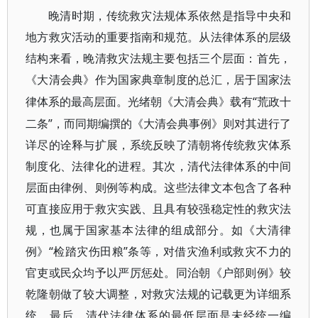
晚清时期，传统救灾法规体系依然是指导中央和
地方救灾活动的重要指南和规范。从法律体系的层级
结构来看，晚清救灾法规主要包括三个层面：首先，
《大清会典》作为国家典章制度的总汇，居于国家法
“荒政十
律体系的最高层面。光绪朝《大清会典》载有
二条”，而同期编撰的《大清会典事例》则对其进行了
详尽的诠释与扩展，系统反映了清朝将传统救灾体系
制度化、法律化的进程。其次，清代法律体系的中间
层面由律例、则例等构成。这些法律文本包含了各种
可直接应用于救灾实践、且具有较强稳定性的救灾法
规，也属于国家基本法律的组成部分。如《大清律
例》“检踏灾伤田粮”条等，对借灾渔利或救灾不力的
官吏或民众均予以严厉惩处。同治朝《户部则例》较
乾隆朝做了较大调整，对救灾法规的记载更为详细系
统。最后，清代法律体系的最低层面是未经统一编