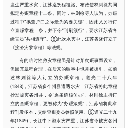
发生严重水灾，江苏巡抚程祖洛、布政使林则徐共同
拟定办赈章程十二条。同时，林则徐等人认为，办赈
过程中“挨查户口之际最为紧要关键”，因此又另行订
立查赈章程十条，并下令“刊刷颁行”，要求江苏省各
级官员“共相遵守”。⑧此次水灾中，江苏省还订立了
《接济灾黎章程》等法规。
有的临时性救灾章程虽是针对某次赈事而设立，
但因其章程合理，在后来的赈事中也常被援引。如前
述林则徐等人订立的办赈章程，道光二十八年
(1848)，江苏省多个州县遭遇水灾，江苏省将此章程
抄发被灾各州县，令“逐条确核仿办”。林则徐主持订
立的查赈章程，更被称为“办赈箴规”，江苏省将此章
程刊发多本，交给查赈委员参照使用。⑨道光二十九
年(1849)，长江中下游水灾严重，江苏省令被灾各州