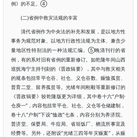
例》的不足。④
(二)省例中救灾法规的丰富
清代省例作为中央法的补充和发展，是以地方性
事务为规范对象、以地方行政性法规为主体、兼含少
⑤晚清刊行的省
量地区性特别法的一种法规汇编。
例，有的系对旧有省例的重新修订。如乾隆年间山西
巡抚海宁主持刊刻的《晋政辑要》，其中与救灾相关
的规条包括常平仓谷、社仓、义仓谷数、赈恤孤贫、
普育二堂、留养孤贫等。光绪年间刚毅等重新修订的
《晋政辑要》较乾隆版更为详细，其中卷十六“户制·
仓庾一”，内容包括常平仓、社仓、义仓等仓储建制，
卷十八“户制”下设“恤政”七条，内容分别为养济院、
普济堂、保婴局、牛痘局、省垣饭厂、栖流所事宜及
经费等。另外，还附设“光绪三四等年灾赈案”，从赈