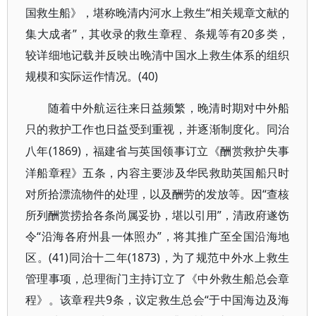
国救生船》，堪称晚清内河水上救生“相关规章文献的
集大成者”，其收录的救生章程、条规等有20多类，
较详细地记载并反映出晚清中国水上救生体系的组织
规模和实际运作情况。(40)
随着中外航运往来日益频繁，晚清时期对中外船
只的救护工作也日益受到重视，并逐渐制度化。同治
(1869)，福建省与英国领事订立《酬赏救护失事
八年
洋船章程》五条，内容主要涉及华民救助英国船只时
对所拾漂流物件的处理，以及酬劳的发放等。因“查核
所列酬赏捞拾各条尚属妥协，堪以引用”，清政府遂饬
令“沿海各府州县一体照办”，将其推广至全国沿海地
区。(41)同治十二年(1873)，为了规范中外水上救生
管理事项，总理衙门主持订立了《中外救生船总会章
程》。该章程共9条，议定救生总会“于中国海边及海