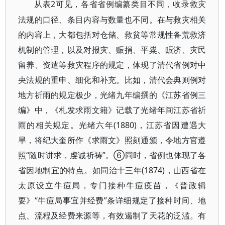
2可见，各省省例编纂类目不同，收录救灾
从表
法规的口径、条目内容与数量也不同。在与救灾相关
的内容上，大都包括对仓储、救贫等常规性备荒救济
机制的管理，以及对报灾、赈捐、平粜、赈济、灾民
留养、资遣等救灾程序的规定，体现了清代省例对中
央法规的重申、细化和补充。比如，清代会典则例对
地方祈雨的规定极少，光绪九年编撰的《江苏省例三
编》中，《札发求雨文籍》记载了光绪年间江苏省祈
雨的相关规定。光绪六年(1880)，江苏省因遭遇大
旱，将纪大奎所作《求雨文》照刻通颁，令地方官遵
照“随时讲求，虔诚祈祷”。⑥同时，省例也体现了各
省因地制宜的特点。如同治十三年(1874)，山西省在
太原设立牛痘局，专门接种牛痘疫苗，《晋政辑
要》“牛痘局事宜并经费”条详细规定了接种时间、地
点、流程及经费来源等，有效遏制了天花的泛滥。有