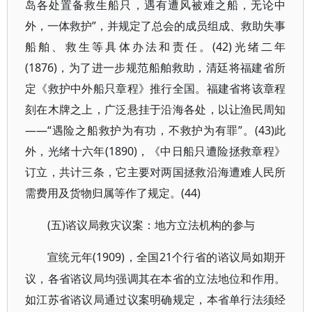
岛各处置备救生船只，遇有遭风被难之船，无论中
外，一体救护”，并规定了总会的成员组成、救助失事
船舶、救生等具体办法和责任。(42)光绪二年
(1876)，为了进一步规范船舶救助，清廷将福建省所
定《救护中外船只章程》推行全国。福建省将该章程
刻在木牌之上，广泛悬挂于沿海各处，以让渔民周知
——“遇险之船救护为有功，不救护为有罪”。(43)此
外，光绪十六年(1890)，《中日船只遭险拯救章程》
订立，共计三条，它主要对两国拯救沿海遭难人民所
需费用及货物归属等作了规定。(44)
(五)谘议局救灾议案：地方立法机构的参与
(1909)，全国21个行省的谘议局如期开
宣统元年
议，各省谘议局均强调其在本省的立法地位和作用。
如江苏省谘议局通过议案明确规定，本省单行法须经