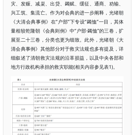
灾、发赈、减粜、出贷、蠲赋、缓征、通商、劝输、
兴工筑、集流亡。作为对会典的进一步阐释，光绪朝
《大清会典事例》在“户部”下专设“蠲恤”一目，其体
量相较乾隆朝《会典则例》中“户部·蠲恤”的三卷，扩
展至二十三卷，分类也更为细致。此外，光绪朝《大
清会典事例》其他部分对于救灾法规也多有提及，详
细叙述了清朝救灾法规的沿革损益，以及中央各部和
地方行政机构承担的救灾职能(相关内容参见表1)。