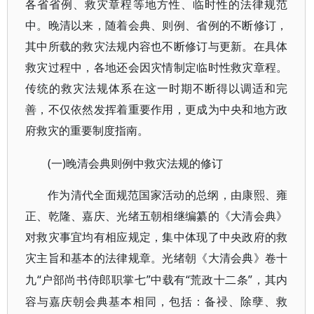
各省省例、救灾章程等地方性、临时性的法律规范
中。晚清以来，随着会典、则例、省例的不断修订，
其中所载的救灾法规内容也不断修订与更新。在具体
救灾过程中，各地还会因灾情制定临时性救灾章程。
传统的救灾法规体系在这一时期不断得以调适和完
善，不仅依然发挥着重要作用，更成为中央和地方政
府救灾的重要制度指南。
(一)晚清会典则例中救灾法规的修订
作为清代全面规范国家活动的总纲，由康熙、雍
正、乾隆、嘉庆、光绪五朝相继编纂的《大清会典》
对救灾事宜均有相应规定，集中体现了中央政府的救
灾主旨和基本的法律规章。光绪朝《大清会典》卷十
“户部尚书侍郎职掌七”中载有“荒政十二条”，其内
九
容与嘉庆朝会典基本相同，包括：备祲、除孽、救