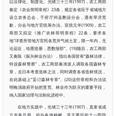
(1907)，农工商部
以法律化、制度化。光绪三十三年
奏定《农会简明章程》23条，规定各省应于省城地方
设立农务总会，于府厅州县酌设分会，遇有旱涝荒
歉，分会与地方官统筹办法。宣统元年(1909)，农工
商部又拟定《推广农林简明章程》22条，要求各
地“详查所管地方官民各荒并气候土宜，限一年内，无
论远近，绘图造册，悉数报部”。(19)随后，农工商部
又奏陈《振兴林业办法》，指出各国皆有“森林法律，
特设森林警察”，农工商部奏准派人调取各国森林专
章，去日本考查造林之法，同时调查各省造林情况，
在此基础上“妥订森林专章”。(20)这些章程和办法说
明晚清政府开始把垦荒、林业作为防灾的重要手段，
纳入国家治理与法制化进程中。
(1907)，直隶省成
在地方实践中，光绪三十三年
立农务总局，劝办各地种树，其主要目的之一即防