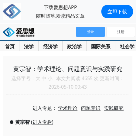
下载爱思想APP
立即下载
随时随地阅读精品文章
登录
注册
首页
法学
经济学
政治学
国际关系
社会学
黄宗智：学术理论、问题意识与实践研究
选择字号：
大
中
小
本文共阅读 4655 次 更新时间：
2026-05-10 00:43
进入专题：
学术理论
问题意识
实践研究
●
黄宗智
(
进入专栏
)