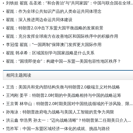
刘铁娃 翟崑 岳圣淞：“和合善治”与“共同家园”：中国与联合
翟崑：作为全球公共知识产品的人类命运共同体理念
翟崑：深入推进周边命运共同体建设
翟崑：特朗普2.0冲击下东盟大国平衡战略的发展前景
翟崑：充分发挥全球南方在改善地区和国际秩序中的积极作用
李冠儒 翟崑：“一国两制”保障澳门发挥更大国际作用
翟崑 韩卓希：区域国别学与国家战略是什么关系
翟崑：“困境即使命”：构建中国—东盟—美国包容性地区秩序？
相同主题阅读
王浩：美国共和党内部结构失衡与特朗普2.0极端主义对外战略
王鸿刚 姜平：特朗普2.0时期的中美战略相持与中国的战略运筹
王京菁 林华山：特朗普2.0时期美国对中国统战领域的干涉风险、限度与应对
孙海泳：特朗普政府电力战略与美国人工智能的竞争力局限
洪云鑫 华浩男 孙太一：“迈向战略清晰”？特朗普第二任期美日介入台海态势的逻辑
范祚军：中国—东盟区域经济一体化的成就、挑战与路径