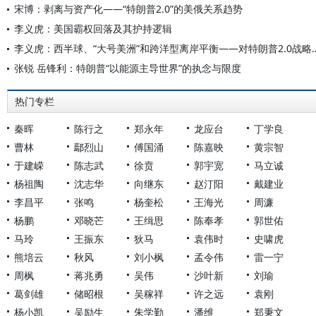
宋博：剥离与资产化——“特朗普2.0”的美俄关系趋势
李义虎：美国霸权回落及其护持逻辑
李义虎：西半球、“大号美洲”和跨洋型离岸平
张锐 岳锋利：特朗普“以能源主导世界”的执念与限度
热门专栏
秦晖
陈行之
郑永年
龙应台
丁学良
曹林
鄢烈山
傅国涌
陈嘉映
黄宗智
于建嵘
陈志武
徐贲
郭宇宽
马立诚
杨祖陶
沈志华
向继东
赵汀阳
戴建业
李昌平
张鸣
杨奎松
王海光
周濂
杨鹏
邓晓芒
王缉思
陈奉孝
郭世佑
马玲
王振东
狄马
袁伟时
史啸虎
熊培云
秋风
刘小枫
孟令伟
雷一宁
周枫
蒋兆勇
吴伟
沙叶新
刘瑜
葛剑雄
储昭根
吴稼祥
许之远
袁刚
杨小凯
吴励生
朱学勤
潘维
郑秉文