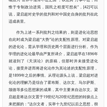
惟于专制政治进焉，国民之程度可想矣”，[42]可以
说，梁启超对史学的批判和对中国史自身的批判在此
适成表里。
作为上述一系列批判之结果的，则是进化论思想
在此时成为梁启超“大势”论的支配性原理。对梁启超
的进化论，需从学理和历史两个层面进行分析。作为
学理的进化论最早由严复所译介，梁启超早在1896年
就读到了《天演论》的原稿，但那时并未接受进化
论，接受并进而将进化论作为其论述的支配性原理，
是1899年之后的事情。从理论源头上说，梁启超对进
化论的理解乃是综合了霍布斯、达尔文、马尔萨斯、
颉德等多位思想家的成果，其中主要来自达尔文。梁
启超是将达尔文置于19世纪与20世纪思想的转捩点上
来把握的：“达尔文者，实举十九世纪以后之思想，彻