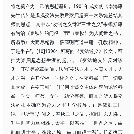
将之奠立为自己的思想基础。1901年成文的《南海康
先生传》是戊戌变法失败后梁启超第一次系统总结其
师的思想，其中以“改制之义”和“三世之义”来概括康
有为治《春秋》的门径，而“《春秋》为人间世之书，
所谓致广大而尽精微，极高明而道中庸，孔教精神，
于是乎在”。[10]1896年所写的《变法通义》长文，可
推为梁启超思想生涯的起点。《变法通义》反对练
兵、开矿等改革措施，认为“变法之本，在育人才，人
才之兴，在开学校，学校之立，在变科举，而一切要
其大成，在变官制”，[11]因此该文主体内容为论述科
举、学会、师范、女学、幼学等等。而其之所以将变
法的根本确立为育人才和开学校等，正是依据三世
说，即所谓“吾闻之，春秋三世之义，据乱世以力胜，
升平世智力互相胜，太平世以智胜”，“世界之运，由
乱而进于平，胜败之原，由力而趋于智”。[12]换言