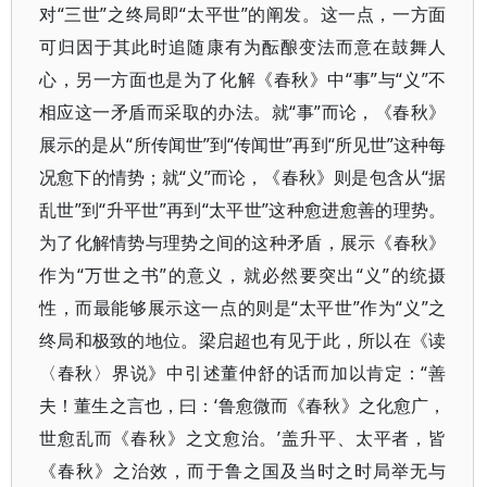
对“三世”之终局即“太平世”的阐发。这一点，一方面
可归因于其此时追随康有为酝酿变法而意在鼓舞人
心，另一方面也是为了化解《春秋》中“事”与“义”不
相应这一矛盾而采取的办法。就“事”而论，《春秋》
展示的是从“所传闻世”到“传闻世”再到“所见世”这种每
况愈下的情势；就“义”而论，《春秋》则是包含从“据
乱世”到“升平世”再到“太平世”这种愈进愈善的理势。
为了化解情势与理势之间的这种矛盾，展示《春秋》
作为“万世之书”的意义，就必然要突出“义”的统摄
性，而最能够展示这一点的则是“太平世”作为“义”之
终局和极致的地位。梁启超也有见于此，所以在《读
〈春秋〉界说》中引述董仲舒的话而加以肯定：“善
夫！董生之言也，曰：‘鲁愈微而《春秋》之化愈广，
世愈乱而《春秋》之文愈治。’盖升平、太平者，皆
《春秋》之治效，而于鲁之国及当时之时局举无与