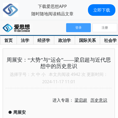
下载爱思想APP
立即下载
随时随地阅读精品文章
登录
注册
首页
法学
经济学
政治学
国际关系
社会学
周展安：“大势”与“运会”——梁启超与近代思
想中的历史意识
选择字号：
大
中
小
本文共阅读 4942 次 更新时间：
2024-11-17 11:01
进入专题：
梁启超
历史意识
●
周展安