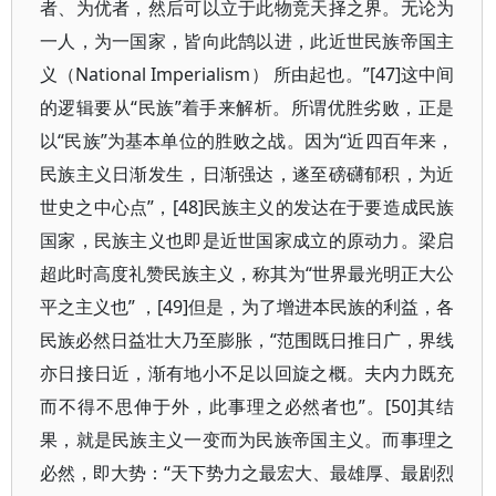
者、为优者，然后可以立于此物竞天择之界。无论为
一人，为一国家，皆向此鹄以进，此近世民族帝国主
义（National Imperialism） 所由起也。”[47]这中间
的逻辑要从“民族”着手来解析。所谓优胜劣败，正是
以“民族”为基本单位的胜败之战。因为“近四百年来，
民族主义日渐发生，日渐强达，遂至磅礴郁积，为近
世史之中心点”，[48]民族主义的发达在于要造成民族
国家，民族主义也即是近世国家成立的原动力。梁启
超此时高度礼赞民族主义，称其为“世界最光明正大公
平之主义也” ，[49]但是，为了增进本民族的利益，各
民族必然日益壮大乃至膨胀，“范围既日推日广，界线
亦日接日近，渐有地小不足以回旋之概。夫内力既充
而不得不思伸于外，此事理之必然者也”。[50]其结
果，就是民族主义一变而为民族帝国主义。而事理之
必然，即大势：“天下势力之最宏大、最雄厚、最剧烈