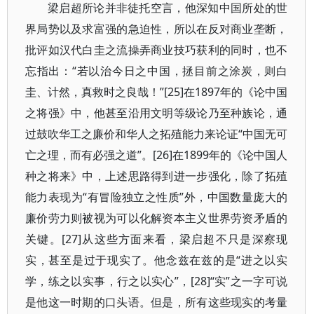
梁启超所论并非徒托空言，他深知中国所处的世
界局势以及求富强的急迫性，所以在反对商业垄断，
批评如汉代白圭之流操弄商业技巧获利的同时，也不
忘指出：“若以治今日之中国，拯目前之涂炭，则白
圭、计然，真救时之良哉！”[25]在1897年的《论中国
之将强》中，他甚至沿用文明等级论乃至种族论，通
过鼓吹华工之廉价和华人之拓殖能力来论证“中国无可
亡之理，而有必强之道”。[26]在1899年的《论中国人
种之将来》中，上述思路得到进一步强化，除了拓殖
能力表现为“有冒险独立之性质”外，中国数量庞大的
廉价劳力则被视为可以化解资本主义世界劳资矛盾的
关键。[27]从这些方面来看，梁启超不只是深察现
实，甚至是过于现实了。他念兹在兹的是“进之以实
学，练之以实事，行之以实心”，[28]“实”之一字可说
是他这一时期的口头语。但是，所有这些现实的考量