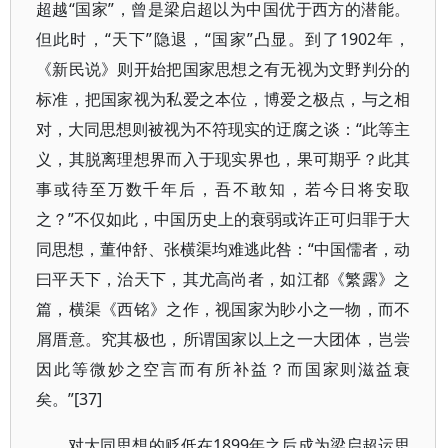
超越“国家”，曾是梁启超以为中国优于西方的潜能。
但此时，“天下”隐退，“国家”凸显。到了1902年，
《新民说》则开始把国家思想之有无视为文野判分的
标准，把国家视为私爱之本位，博爱之极点，与之相
对，大同思想则被视为不符现实的迂腐之谈：“此等主
义，其脱离理想界而入于现实界也，果可期乎？此其
事或待至万数千年后，吾不敢知，若今日将安取
之？”不仅如此，中国历史上的衰弱或许正可归罪于大
同思想，董仲舒、张横渠均难逃此咎：“中国儒者，动
曰平天下，治天下，其尤高尚者，如江都《繁露》之
篇，横渠《西铭》之作，视国家为眇小之一物，而不
屑厝意。究其极也，所谓国家以上之一大团体，岂尝
因此等微妙之空言而有所补益？而国家则滋益衰
矣。”[37]
对大同思想的贬低在1899年之后成为梁启超运思