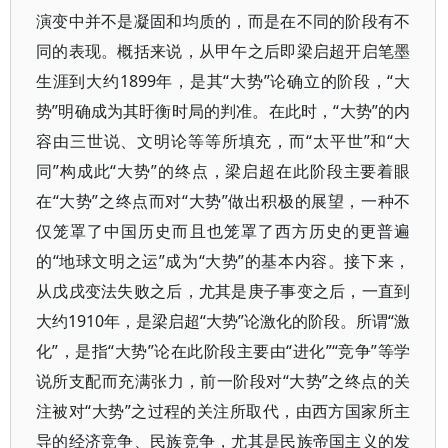
演变中并不是凝固和均质的，而是在不同的阶段有不
同的表现。概括来说，从甲午之后即梁启超开启笔墨
生涯到大约1899年，是其“大势”论确立的阶段，“大
势”明确成为其盱衡时局的判准。在此时，“大势”的内
容由三世说、文明论等等所填充，而“太平世”和“大
同”构成此“大势”的终点，梁启超在此阶段主要着眼
在“大势”之终点而对“大势”做出积极的展望，一种不
仅笼罩了中国历史而且也笼罩了西方历史的更普遍
的“地球文明之运”成为“大势”的基本内容。接下来，
从戊戌变法失败之后，尤其是庚子事变之后，一直到
大约1910年，是梁启超“大势”论激化的阶段。所谓“激
化”，是指“大势”论在此阶段主要由“进化”“竞争”等学
说所支配而充满张力，前一阶段对“大势”之终点的关
注被对“大势”之过程的关注所取代，由西方国家所主
导的经济竞争、民族竞争，尤其是民族帝国主义的发