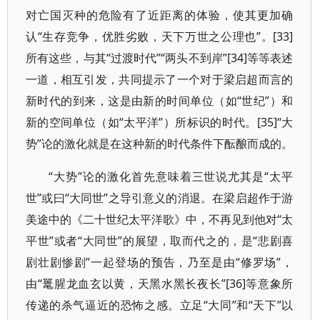
对亡国灭种的危险有了近距离的体验，使其更加确
认“生存竞争，优胜劣败，天下万世之公理也”。[33]
所有这些，与其“过渡时代”“两头不到岸”[34]等等表述
一道，相互引发，共同提示了一个对于梁启超而言的
新时代的到来，这是由新的时间单位（如“世纪”）和
新的空间单位（如“太平洋”）所标识的时代。[35]“大
势”论的激化就是在这种新的时代条件下酝酿而成的。
“大势”论的激化首先意味着三世说尤其是“太平
世”或曰“大同世”之导引意义的消退。在梁启超作于游
美途中的《二十世纪太平洋歌》中，不再见到他对“太
平世”或者“大同世”的展望，取而代之的，是“悲剧喜
剧壮剧惨剧”一起登场的预告，乃至是由“修罗场”，
由“鼍腥龙血玄以黄，天黑水黑长夜长”[36]等意象所
传递的杀气逼近的恐怖之感。立足“大同”和“天下”以