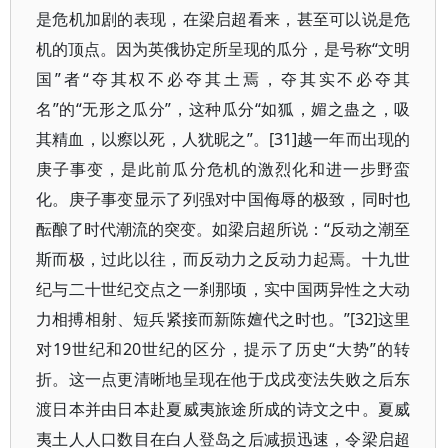
是危机加剧的表现，在梁启超看来，甚至可以说是危
机的顶点。因为英俄协定所呈现的瓜分，是号称“文明
国”者“夺其权不必夺其土焉，夺其实不必夺其
名”的“无形之瓜分”，这种瓜分“如狐，媚之蛊之，吸
其精血，以瘵以死，人犹昵之”。[31]越一年而出现的
庚子事变，是此前瓜分危机的激烈化和进一步野蛮
化。庚子事变显示了列强对中国侮辱的极致，同时也
酝酿了时代潮流的突变。如梁启超所说：“反动之潮至
斯而极，过此以往，而反动力之反动力起焉。十九世
纪与二十世纪交点之一刹那顷，实中国两异性之大动
力相搏相射、短兵紧接而新陈嬗代之时也。”[32]这里
对19世纪和20世纪的区分，提示了历史“大势”的转
折。这一点更清晰地呈现在他于戊戌变法失败之后东
渡日本并由日本赴夏威夷旅途所成的诗文之中。夏威
夷土人人口数目在白人登岛之后减损迅速，令梁启超