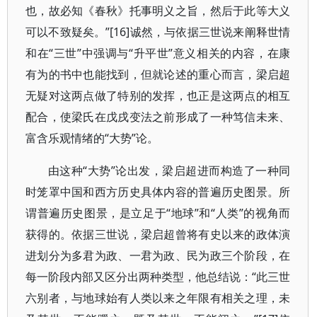
也，故必知《春秋》托事明义之旨，然后于此等大义
可以不致疑矣。”[16]诚然，与依据三世说来阐释世情
和在“三世”中强调与“升平世”意义相关的内容，在康
有为的书中也能找到，但就论述的重心而言，梁启超
无疑对这两点做了特别的发挥，也正是这两点的相互
配合，使梁氏在戊戌变法之前形成了一种笃信未来、
富含乐观情绪的“大势”论。
由这种“大势”论出发，梁启超进而构造了一种同
时笼罩中国和西方历史具体内容的普遍历史图景。所
谓普遍历史图景，是立足于“地球”和“人类”的视角而
获得的。依据三世说，梁启超曾将有史以来的政体演
进划分为多君为政、一君为政、民为政三个阶段，在
每一阶段内部又区分出两种类型，他总结说：“此三世
六别者，与地球始有人类以来之年限有相关之理，未