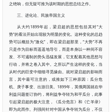
之绝响，但无疑可推为该时期的思想总结之作。
三、进化论、民族帝国主义
从大约1899年起，梁启超的思想包括其对“大
势”的看法开始出现较为明显的变化。这种变化的总趋
势可以概括为“激化”，即在梁启超那里，“大势”不再
只是作为目标而遥遥地导引，而是本身以一种间不容
发、不可遏制的势头迅猛发展，它支配着其他思想与
行动，并将之卷入其中。之所以产生这样的变化，当
从时代的巨变中细细寻觅缘由。就对梁启超的影响而
言，其中最可注意的，或推如下三种原因：瓜分危
机、庚子事变、出游日美。1899年，英俄两国就在华
利益问题签订协约，将利益争夺转为和平瓜分，此事
引起梁启超的极大注意，《瓜分危言》和《亡羊录》
即为此而作。列强间针对中国从争夺转为瓜分，不仅