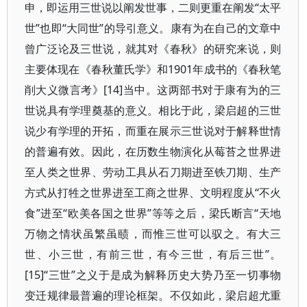
申，即运用三世说以阐发世事，二则更重在阐发“太平
世”也即“大同世”的导引意义。康有为在自己的文章中
曾广泛论及三世说，就其对《春秋》的研究来说，则
主要体现在《春秋董氏学》和1901年成书的《春秋笔
削大义微言考》[14]当中。这两部书对于康有为的三
世说具有学理奠基的意义。相比于此，梁启超的三世
说少有学理的开拓，而重在展示三世说对于解释世情
的普遍有效。因此，在历数生物演化从莓苔之世界进
至人类之世界、劳动工具从石刀期进至铁刀期、生产
方式从打牲之世界进至工商之世界、文明程度从“不火
食”进至“欧美各国之世界”等等之后，梁氏断言“天地
万物之情状虽繁虽赜，而惟三世可以驭之。有大三
世、小三世，有前三世，有今三世，有后三世”。
[15]“三世”之义于是成为解释历史大势乃至一切事物
变迁规律最普遍的理论框架。不仅如此，梁启超尤重