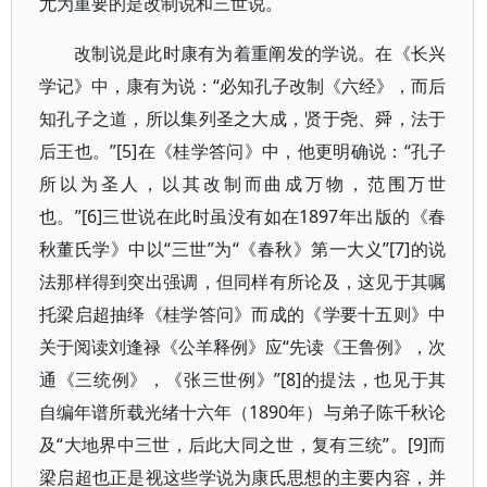
尤为重要的是改制说和三世说。
改制说是此时康有为着重阐发的学说。在《长兴
学记》中，康有为说：“必知孔子改制《六经》，而后
知孔子之道，所以集列圣之大成，贤于尧、舜，法于
后王也。”[5]在《桂学答问》中，他更明确说：“孔子
所以为圣人，以其改制而曲成万物，范围万世
也。”[6]三世说在此时虽没有如在1897年出版的《春
秋董氏学》中以“三世”为“《春秋》第一大义”[7]的说
法那样得到突出强调，但同样有所论及，这见于其嘱
托梁启超抽绎《桂学答问》而成的《学要十五则》中
关于阅读刘逢禄《公羊释例》应“先读《王鲁例》，次
通《三统例》，《张三世例》”[8]的提法，也见于其
自编年谱所载光绪十六年（1890年）与弟子陈千秋论
及“大地界中三世，后此大同之世，复有三统”。[9]而
梁启超也正是视这些学说为康氏思想的主要内容，并