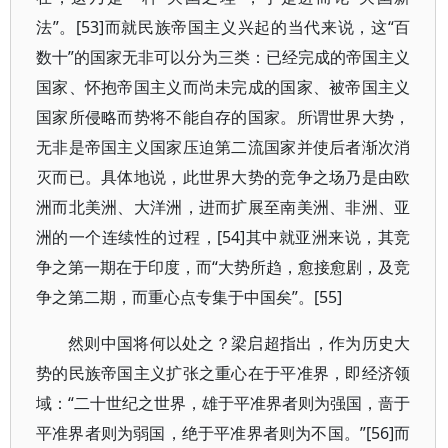
法”。[53]而就民族帝国主义兴起的当代来说，这“百
数十”的国家无非可以分为三类：已经完成的帝国主义
国家、怀抱帝国主义而尚未完成的国家、被帝国主义
国家所侵略而势将不能自存的国家。所谓世界大势，
无非是帝国主义国家压迫第二流国家并使后者渐次消
灭而已。具体地说，此世界大势的竞争之场乃是由欧
洲而北美洲、大洋洲，进而扩展至南美洲、非洲、亚
洲的一个连续性的过程，[54]其中就亚洲来说，其竞
争之第一期在于印度，而“大势所趋，愈接愈剧，及竞
争之第二期，而重心点专集于中国矣”。[55]
然则中国将何以处之？梁启超指出，作为历史大
势的民族帝国主义扩张之重心在于平准界，即经济领
域：“二十世纪之世界，雄于平准界者则为强国，啬于
平准界者则为弱国，绝于平准界者则为不国。”[56]而