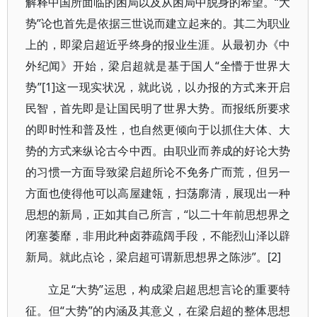
解释中国所面临的困局以及从困局中脱身的希望。“大
势”论也首先是依据三世说而建立起来的。其二为职业
上的，即梁启超近乎终身的报业生涯。从最初办《中
外纪闻》开始，梁启超就是基于国人“全懵于世界大
势”[1]这一现实状况，就此说，以办报的方式来开启
民智，首先即是让国民明了世界大势。而报纸所要求
的即时性和普及性，也自然更倾向于以抓住大体、大
势的方式来纵论古今中西。由职业而养成的好论大势
的习惯一方面导致梁启超所论不免务广而荒，但另一
方面也使得他可以高屋建瓴，扫荡廓清，展现出一种
思想的新局，正如其自己所言，“以二十年前思想界之
闭塞萎靡，非用此种卤莽疏阔手段，不能烈山泽以辟
新局。就此点论，梁启超可谓新思想界之陈涉”。[2]
立足“大势”运思，构成梁启超思想言论的重要特
征。但“大势”的内涵及其意义，在梁启超的整体思想