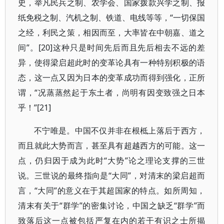
史，举凡民兵之制、农学会、国家拨款兴学之制、报
纸免税之制、汽机之制、铁道、电线等等，“一切保国
之经，利民之策，相因而至，大率皆在中朝嘉、道之
间”。[20]这种只是时间先后而且先后相去不远的差
异，使得梁启超此时的变革论具有一种特别积极的语
态，这一点又因为日本的变革成功而得到强化，正所
谓，“况蒸蒸然起于东土者，尚明有因变致强之日本
乎！”[21]
不宁唯是。中国不仅并非在根柢上落后于西方，
而且就此大势而言，甚至具有超越西方的可能。这一
点，仍归因于成为此时“大势”论之理论支撑的三世
说。三世说的最终指向是“大同”，对清末的梁启超而
言，“大同”的意义在于其超国家的特点。如所周知，
清末有关于“群学”的密集讨论，中国之缺乏“群学”而
致落后这一点被包括严复在内的若干有识之士所揭