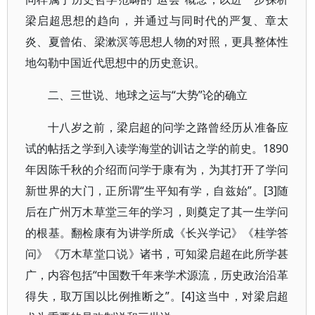
梁启超思想的趋向，并通过与同时代的严复、章太
炎、夏曾佑、梁漱溟等思想人物的对照，更具整体性
地勾勒中国近代思想中的历史意识。
二、三世说、地球之运与“大势”论的确立
十八岁之前，梁启超的问学之路曾经历从准备应
试的帖括之学到入读学海堂的训诂之学的前史。1890
年因陈千秋的介绍而问学于康有为，为其打开了学问
新世界的大门，正所谓“生平知有学，自兹始”。[3]随
后在广州万木草堂三年的学习，则奠定了其一生学问
的根基。翻检康有为讲学所成《长兴学记》《桂学答
问》《万木草堂口说》诸书，可知梁启超在此所学甚
广，内容包括“中国数千年来学术源流，历史政治沿革
得失，取万国以比例推断之”。[4]这当中，对梁启超