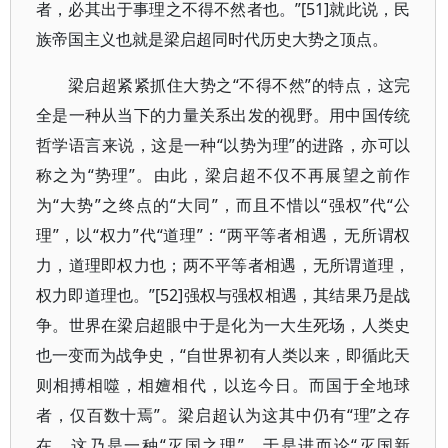
者，必其出于事理之不得不然者也。”[51]就此说，民
族帝国主义也就是梁启超同时代历史大势之顶点。
梁启超紧紧抓住大势之“不得不然”的特点，这完
全是一种从当下的力量关系出发的视野。用中国传统
哲学语言来说，这是一种“以势为理”的进路，亦可以
称之为“势理”。由此，梁启超不仅不再展望之前作
为“大势”之终点的“大同”，而且不惜以“强权”代“公
理”，以“权力”代“道理”：“两平等者相遇，无所谓权
力，道理即权力也；两不平等者相遇，无所谓道理，
权力即道理也。”[52]强权与强权相遇，其结果乃是战
争。世界在梁启超眼中于是化为一大生死场，人类史
也一变而为战争史，“自世界初有人类以来，即循此天
则相搏相噬，相嬗相代，以迄今日。而国于全地球
者，仅百数十焉”。梁启超认为这其中仍有“理”之存
在，这乃是一种“灭国之理”，于是进而论“灭国新