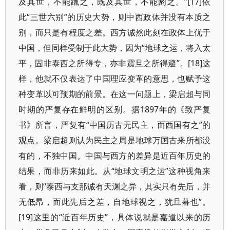
及其世，不能躐之，既及其世，不能阏之。”[17]依
此“三世六别”的历史大势，则中西政体并没有本质之
别，而只是有程度之差。西方诚然此刻在政体上优于
中国，但同样受制于此大势，因为“地球之运，将入太
平，固非泰西之所得专，亦非震旦之所得避”。[18]这
样，他就不仅表达了中国理应变革的意思，也赋予这
种变革以可预期的前景。在这一问题上，梁启超与同
时期的严复存在鲜明的区别。据1897年的《致严复
书》所言，严复有“中国历古无民主，而西国有之”的
观点。梁启超则认为民主之局是地球万国古来所都没
有的，不独中国。中国与西方的差异是近百年历史的
结果，而非历来如此。从“地球文明之运”这种视角来
看，则“泰西与支那诚有天渊之异，其实只有先后，并
无低昂，而此先后之差，自地球视之，犹旦暮也”。
[19]这里的“近百年历史”，具体说就是嘉道以来的历