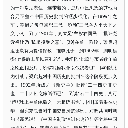
的一种常见表达，连带着的，是对中国思想的其他内
容乃至整个中国历史批判的逐步强化。在1899年之
前，梁启超每每遥想三代，称颂“三代圣人平天下之
义”[38]；到了1901年，则立足“主权在国民”，批评尧
舜禅让乃“私相授受之意”。[39]在前一阶段，梁启超
追随康有为提倡保教，推尊孔子；到1902年，则明确
提出“保教非所以尊孔论”，并坦陈“此篇与著者数年前
之论正相反对，所谓我操我矛以伐我者也”。[40]以此
为引线，梁启超对中国历史的批判在这个阶段更加突
出。1902年所成之《新史学》批评“二十四史非史
也，二十四姓之家谱而已”，又说“若二十四史，真可
谓地球上空前绝后之一大相斫书也”，[41]虽着眼在史
学，但实亦包含对中国史自身的解剖。对照其同时期
的《新民说》《中国专制政治进化史论》等文将中国
概括为“世界中濡滞不进之国”，叹息其“万事不进，而