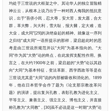
均处于三世说的大框架之中。其论华人的独立冒险精
神云云，从根本上说乃出于一种对西人侮我的抵抗意
识，出于“吾侪小民，忍大辱，安大苦，发大愿，合大
群，革大弊，兴大利，雪大耻，报大雠，定大难，造
大业，成大同”[29]的决绝奋起的精神。就像这一序列
之归结“成大同”一语所提示的那样，梁启超此时的思
考是由三世说所规范并以“大同”为基本指向的。“大
同”作为其“大势”论的终点，在此发挥支配性作用。换
言之，在大约1900年之前，梁启超的“大势”论以其趋
向“大同”为基本特征，变法革新、西学西政等等是在
三世说尤其是“大同”说的内部被吸收和消化的。1899
年，他在日本哲学会作了题为《论支那宗教改革问
题》的演讲，提出复兴孔教，表彰孔教为进化主义、
平等主义、兼善主义、强立主义、博包主义，并直接
称孔教为“大同教”，[30]虽不必说是这一时期“大势”论