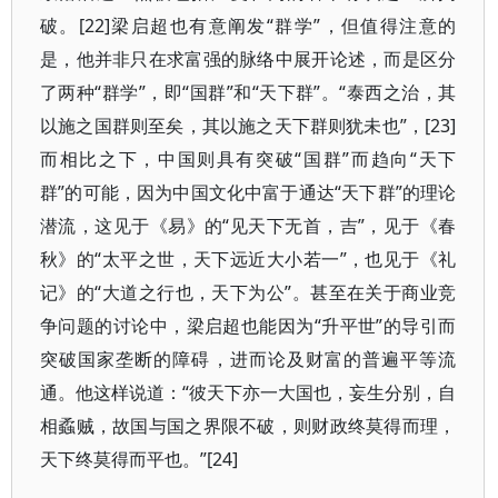
破。[22]梁启超也有意阐发“群学”，但值得注意的
是，他并非只在求富强的脉络中展开论述，而是区分
了两种“群学”，即“国群”和“天下群”。“泰西之治，其
以施之国群则至矣，其以施之天下群则犹未也”，[23]
而相比之下，中国则具有突破“国群”而趋向“天下
群”的可能，因为中国文化中富于通达“天下群”的理论
潜流，这见于《易》的“见天下无首，吉”，见于《春
秋》的“太平之世，天下远近大小若一”，也见于《礼
记》的“大道之行也，天下为公”。甚至在关于商业竞
争问题的讨论中，梁启超也能因为“升平世”的导引而
突破国家垄断的障碍，进而论及财富的普遍平等流
通。他这样说道：“彼天下亦一大国也，妄生分别，自
相蟊贼，故国与国之界限不破，则财政终莫得而理，
天下终莫得而平也。”[24]