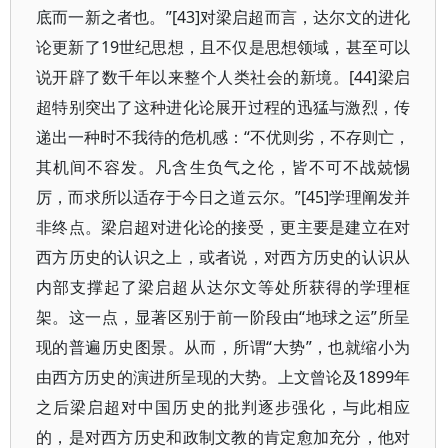
底而一新之者也。”[43]对梁启超而言，达尔文的进化
论更新了19世纪思想，且不仅是思想领域，甚至可以
说开辟了数千年以来整个人类社会的新境。[44]梁启
超特别突出了这种进化论展开过程的迅猛与激烈，传
递出一种时不我待的危机感：“不优则劣，不存则亡，
其机间不容发。凡含生负气之伦，皆不可不战兢惕
厉，而求所以适存于今日之道云尔。”[45]学理阐发并
非终点。梁启超对进化论的接受，更主要是建立在对
西方历史的认识之上，或者说，对西方历史的认识从
内部支撑起了梁启超从达尔文等处所获得的学理框
架。这一点，显著区别于前一阶段由“地球之运”所呈
现的普遍历史图景。从而，所谓“大势”，也就缩小为
由西方历史的演进所呈现的大势。上文曾论及1899年
之后梁启超对中国历史的批判逐步强化，与此相应
的，是对西方历史和政制文教的肯定愈加充分，他对