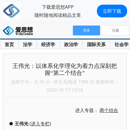
下载爱思想APP
立即下载
随时随地阅读精品文章
登录
注册
首页
法学
经济学
政治学
国际关系
社会学
王伟光：以体系化学理化为着力点深刻把
握“第二个结合”
选择字号：
大
中
小
本文共阅读 1996 次 更新时间：
2024-10-17 19:58
进入专题：
两个结合
●
王伟光
(
进入专栏
)