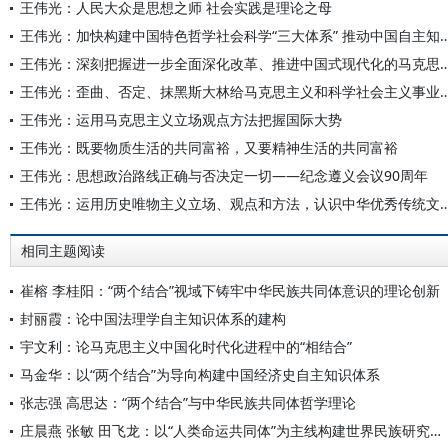
王伟光：人民大众是思想之师 社会实践是理论之母
王伟光：加快构建中国特色哲学社会科学“三大体系” 推动中国
王伟光：深刻把握进一步全面深化改革、推进中国式现代化的
王伟光：歪曲、否定、抹黑斯大林给马克思主义和科学社会主义事业带来灾难
王伟光：运用马克思主义立场观点方法把握国际大势
王伟光：既要物质生活的共同富裕，又要精神生活的共同富裕
王伟光：思想政治路线正确与否决定一切——纪念遵义会议90周年
王伟光：运用历史唯物主义立场、观点和方法，认识中华优秀传统文
相同主题阅读
崔榕 李桂阳：“两个结合”视域下铸牢中华民族共同体意识的理论创新
封丽霞：论中国法理学自主知识体系的建构
宇文利：论马克思主义中国化时代化进程中的“相结合”
马金华：以“两个结合”为导向构建中国经济史自主知识体系
张志强 高思达：“两个结合”与中华民族共同体哲学理论
庄晨燕 张敏 田飞龙：以“人类命运共同体”为主线构建世界民族研究自主知识体系