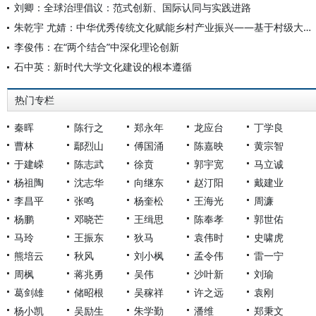
刘卿：全球治理倡议：范式创新、国际认同与实践进路
朱乾宇 尤婧：中华优秀传统文化赋能乡村产业振兴——基于村级大数据的实证研究
李俊伟：在“两个结合”中深化理论创新
石中英：新时代大学文化建设的根本遵循
热门专栏
秦晖
陈行之
郑永年
龙应台
丁学良
曹林
鄢烈山
傅国涌
陈嘉映
黄宗智
于建嵘
陈志武
徐贲
郭宇宽
马立诚
杨祖陶
沈志华
向继东
赵汀阳
戴建业
李昌平
张鸣
杨奎松
王海光
周濂
杨鹏
邓晓芒
王缉思
陈奉孝
郭世佑
马玲
王振东
狄马
袁伟时
史啸虎
熊培云
秋风
刘小枫
孟令伟
雷一宁
周枫
蒋兆勇
吴伟
沙叶新
刘瑜
葛剑雄
储昭根
吴稼祥
许之远
袁刚
杨小凯
吴励生
朱学勤
潘维
郑秉文