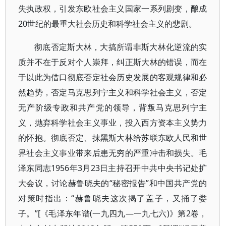
失执政权，引发东欧社会主义国家一系列剧变，酿成
20世纪的最重大社会历史和科学社会主义的悲剧。
彻底否定斯大林，大搞所谓非斯大林化逆流的实
质并不在于反对个人崇拜，纠正斯大林的错误，而在
于以此为借口彻底否定社会历史发展的客观规律和必
然趋势，否定马克思列宁主义和科学社会主义，否定
无产阶级专政和共产党的领导，背叛马克思列宁主
义，抛弃科学社会主义事业，投入西方资本主义势力
的怀抱。彻底否定、抹黑斯大林给苏联东欧人民和世
界社会主义事业带来后患无穷的严重冲击和损失。毛
泽东同志1956年3月23日主持召开中共中央书记处扩
大会议，讨论赫鲁晓夫的“秘密报告”和中国共产党的
对策时指出：“赫鲁晓夫这次揭了盖子，又捅了娄
子。”[《毛泽东年谱(一九四九—一九七六)》第2卷，