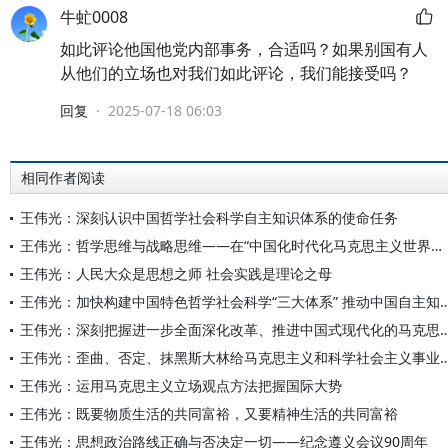
牛虻0008
如此评论他国他党内部事务，合适吗？如果别国有人
从他们的立场也对我们如此评论，我们能接受吗？
回复
·
2025-07-18 06:03
相同作者阅读
王伟光：深刻认识中国哲学社会科学自主知识体系的使命任务
王伟光：哲学思维与战略思维——在“中国化时代化马克思主义世界观方法论”理论研讨会上的主旨报告
王伟光：人民大众是思想之师 社会实践是理论之母
王伟光：加快构建中国特色哲学社会科学“三大体系” 推动中国
王伟光：深刻把握进一步全面深化改革、推进中国式现代化的
王伟光：歪曲、否定、抹黑斯大林给马克思主义和科学社会主义事业带来灾难
王伟光：运用马克思主义立场观点方法把握国际大势
王伟光：既要物质生活的共同富裕，又要精神生活的共同富裕
王伟光：思想政治路线正确与否决定一切——纪念遵义会议90周年