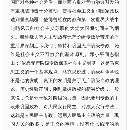
国面对各种社会矛盾、面对西方敌对势力渗透引发的
严重挑战冲击十分被动，使得社会主义党和国家政权
遭到蚕食颠覆，使得曾经在内战和第二次世界大战中
叱咤风云的社会主义苏联的大党大国顷刻间灰飞烟
灭。赫鲁晓夫等人主动放弃无产阶级专政所带来的严
重后果深刻启示我们，坚持和巩固无产阶级专政，始
终是社会主义不可放弃的基本原则。邓小平同志指
出：“依靠无产阶级专政保卫社会主义制度，这是马克
思主义的一个基本观点。马克思说过，阶级斗争学说
不是他的发明，真正的发明是关于无产阶级专政的理
论。历史经验证明，刚刚掌握政权的新兴阶级，一般
来说，总是弱于敌对阶级的力量，因此要用专政的手
段来巩固政权。对人民实行民主，对敌人实行专政，
这就是人民民主专政。运用人民民主专政的力量，巩
固人民的政权，是正义的事情，没有什么输理的地