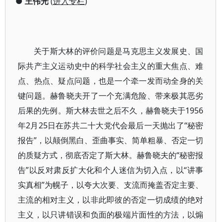
●
王伟光
(
进入专栏
)
关于斯大林的评价问题是马克思主义发展史、国
际共产主义运动史中的科学社会主义的重大焦点、难
点、热点、疑点问题，也是一个牵一发而动全身的关
键问题。赫鲁晓夫开了一个充满危险、带来极其恶劣
后果的先例。斯大林去世之后不久，赫鲁晓夫于1956
年2月25日在苏共二十大党代会最后一天抛出了“秘密
报告”，以颠倒黑白、歪曲事实、简单粗暴、否定一切
的质疑方式，彻底否定了斯大林。赫鲁晓夫的“秘密报
告”以反对肃反扩大化和个人迷信为切入点，以“讲事
实真相”为幌子，以夸大次要、支流而掩盖否定主要、
主流的相对主义，以非此即彼的否定一切成绩的绝对
主义，以只讲错误和负面的极端片面性的方法，以煽