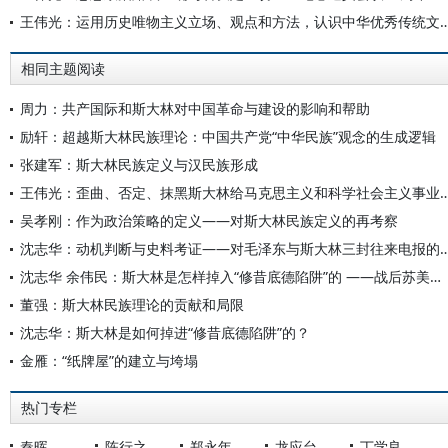
王伟光：运用历史唯物主义立场、观点和方法，认识中华优秀传统文
相同主题阅读
周力：共产国际和斯大林对中国革命与建设的影响和帮助
励轩：超越斯大林民族理论：中国共产党“中华民族”观念的生成逻辑
张建军：斯大林民族定义与汉民族形成
王伟光：歪曲、否定、抹黑斯大林给马克思主义和科学社会主义事业带来灾难
吴孝刚：作为政治策略的定义——对斯大林民族定义的再考察
沈志华：动机判断与史料考证——对毛泽东与斯大林
沈志华 余伟民：斯大林是怎样掉入“修昔底德陷阱”的 ——战后苏美从合作走向对抗的路径和原因
董强：斯大林民族理论的贡献和局限
沈志华：斯大林是如何掉进“修昔底德陷阱”的？
金雁：“纸牌屋”的建立与垮塌
热门专栏
秦晖
陈行之
郑永年
龙应台
丁学良