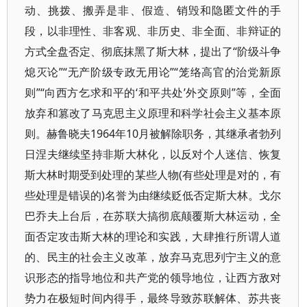
动、挑拨、搬弄是非、假造、销毁和隐匿文件的手
段，以非理性、非客观、非历史、非全面、非辩证的
方式全盘否定、彻底抹黑了斯大林，提出了“阶级斗争
熄灭论”“无产阶级专政无用论”“笼络高官的治党新原
则”“向西方乞求和平的‘和平共处’外交原则”等，全面
放弃和篡改了马克思主义原理和科学社会主义基本原
则。赫鲁晓夫1964年10月被解除职务，其继承者勃列
日涅夫继续坚持非斯大林化，以反对个人迷信、恢复
斯大林时期受到处理的某些人物(有些处理是对的，有
些处理是错误的)名誉为由继续贬低否定斯大林。戈尔
巴乔夫上台后，在苏联大搞彻底颠覆斯大林运动，全
面否定攻击斯大林的理论和实践，大肆推行所谓人道
的、民主的社会主义改革，放弃马克思列宁主义的意
识形态的指导地位和共产党的领导地位，让西方敌对
势力在极短时间内得手，最终导致苏联解体、苏共丧