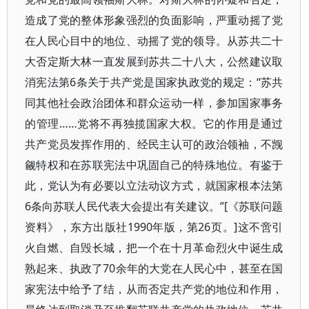
造成了党的整体形象强烈的负面影响，严重动摇了党
在人民心目中的地位、动摇了党的领导。从苏共二十
大否定斯大林一直发展到苏共二十八大，公然建议取
消宪法第6条关于共产党是国家执政党的规定：“苏共
同其他社会政治团体和群众运动一样，参加国家事务
的管理……党将不再独揽国家大权。它的作用是通过
共产党员发挥作用的、经民主认可的政治领袖，不觊
觎特权和在苏联宪法中巩固自己的特殊地位。有鉴于
此，党认为有必要以立法动议方式，就国家根本法第
6条向苏联人民代表大会提出有关建议。”[《苏联问题
资料》，东方出版社1990年版，第26页。]这不啻引
火自燃、自毁长城，把一个在十月革命烈火中诞生成
熟起来、执政了70余年的大党在人民心中，甚至在国
家宪法中给予了结，从而否定共产党的地位和作用，