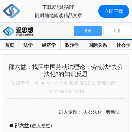
下载爱思想APP
立即下载
随时随地阅读精品文章
登录
注册
首页
法学
经济学
政治学
国际关系
社会学
邵六益：找回中国劳动法理论：劳动法“去公
法化”的知识反思
选择字号：
大
中
小
本文共阅读 3802 次 更新时间：
2024-09-25 14:18
进入专题：
去公法化
劳动法
●
邵六益
(
进入专栏
)