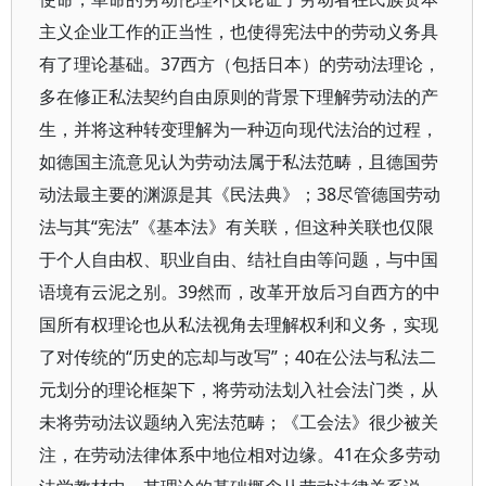
主义企业工作的正当性，也使得宪法中的劳动义务具
有了理论基础。37西方（包括日本）的劳动法理论，
多在修正私法契约自由原则的背景下理解劳动法的产
生，并将这种转变理解为一种迈向现代法治的过程，
如德国主流意见认为劳动法属于私法范畴，且德国劳
动法最主要的渊源是其《民法典》；38尽管德国劳动
法与其“宪法”《基本法》有关联，但这种关联也仅限
于个人自由权、职业自由、结社自由等问题，与中国
语境有云泥之别。39然而，改革开放后习自西方的中
国所有权理论也从私法视角去理解权利和义务，实现
了对传统的“历史的忘却与改写”；40在公法与私法二
元划分的理论框架下，将劳动法划入社会法门类，从
未将劳动法议题纳入宪法范畴；《工会法》很少被关
注，在劳动法律体系中地位相对边缘。41在众多劳动