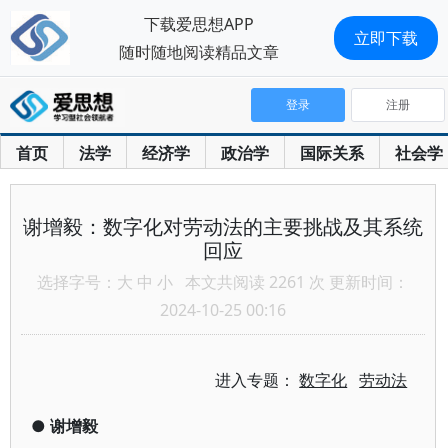
下载爱思想APP
立即下载
随时随地阅读精品文章
登录
注册
首页
法学
经济学
政治学
国际关系
社会学
谢增毅：数字化对劳动法的主要挑战及其系统
回应
选择字号：
大
中
小
本文共阅读 2261 次 更新时间：
2024-10-25 00:16
进入专题：
数字化
劳动法
●
谢增毅