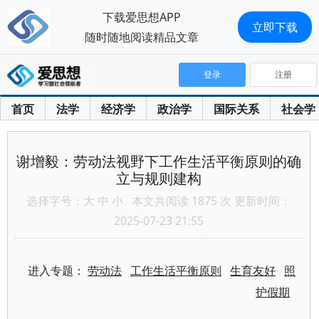
下载爱思想APP
立即下载
随时随地阅读精品文章
登录
注册
首页
法学
经济学
政治学
国际关系
社会学
谢增毅：劳动法视野下工作生活平衡原则的确
立与规则建构
选择字号：
大
中
小
本文共阅读 1875 次 更新时间：
2025-07-23 21:55
进入专题：
劳动法
工作生活平衡原则
生育友好
照
护假期