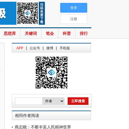
登录
注册
思想库
关键词
笔会
科普
排行
|
|
|
APP
公众号
微博
手机版
相同作者阅读
商志晓：不断丰富人民精神世界