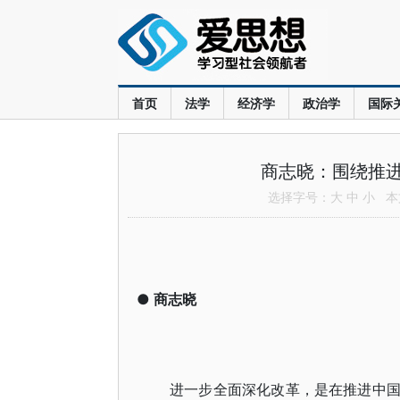
首页
法学
经济学
政治学
国际
商志晓：围绕推
选择字号：
大
中
小
本文
●
商志晓
进一步全面深化改革，是在推进中