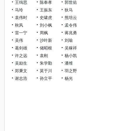
王缉思
陈奉孝
郭世佑
马玲
王振东
狄马
袁伟时
史啸虎
熊培云
秋风
刘小枫
孟令伟
雷一宁
周枫
蒋兆勇
吴伟
沙叶新
刘瑜
葛剑雄
储昭根
吴稼祥
许之远
袁刚
杨小凯
吴励生
朱学勤
潘维
郑秉文
莫于川
羽之野
谢志浩
孙立平
杨光