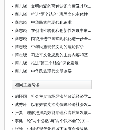
商志晓：文明内涵的两种认识向度及其联通基础
商志晓：推进“两个结合” 巩固文化主体性
商志晓：中华民族的现代化追求
商志晓：在创造性转化和创新性发展中赓续中华文脉
商志晓：围绕推进中国式现代化进一步全面深化改革
商志晓：中华民族现代文明的理论探析
商志晓：习近平文化思想的主要内容和基本架构
商志晓：推进“第二个结合”深化发展
商志晓：中华民族现代文明论要
相同主题阅读
胡怀国：社会主义市场经济的政治经济学解析
臧秀玲：以有效管党治党保障经济社会发展的历程与经验
张翼：理解把握高效能治理和高质量发展的有机结合
李健：论“两个必然”与“两个决不会”的关系——基于跨越资本主义制度“卡夫丁峡谷”设想的反思
张弛：中国式现代化视域下国有企业战略使命的历史演进、理论逻辑和时代要求