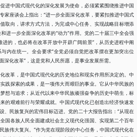
以促进中国式现代化的深化发展为使命，必须紧紧围绕推进中国
专家座谈会上指出：“进一步全面深化改革，要紧扣推进中国式
价值取向，讲求方式方法，为完成中心任务、实现战略目标增添
位和进一步全面深化改革的“动力”作用。党的二十届三中全会强
推进的，也必将在改革开放中开辟广阔前景”，从历史进程中阐
系与内在统一。全会要求“全党必须自觉把改革摆在更加突出位
面深化改革”，这是党和人民所愿，是事业发展所需。
深化改革，是中国式现代化的历史地位和现实作用所决定的。中
期实践探索的成果，是一项伟大而艰巨的事业。它从中华民族的
的梦想与追求；从近代以来中华民族顽强奋争的历史中萌生，标
起来的艰难前行与荣耀成就。中国式现代化已创造出经济快速发
设、民族复兴的宏伟目标迈进。党的二十大报告指出：“从现在
领全国各族人民全面建成社会主义现代化强国、实现第二个百年
民族伟大复兴。”作为党在现阶段的中心任务，中国式现代化在