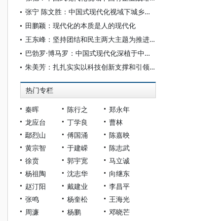
张宁 陈文胜：中国式现代化视域下城乡融合的制度创新与治理逻辑
田鹏颖：现代化的本质是人的现代化
王东峰：坚持团结和民主两大主题为推进中国式现代化广泛凝心聚力
巴勃罗·博马罗：中国式现代化深植于中国共产党的系统性规划与全方位治理实践
朱美芳：扎扎实实以科技创新支撑和引领中国式现代化
热门专栏
秦晖
陈行之
郑永年
龙应台
丁学良
曹林
鄢烈山
傅国涌
陈嘉映
黄宗智
于建嵘
陈志武
徐贲
郭宇宽
马立诚
杨祖陶
沈志华
向继东
赵汀阳
戴建业
李昌平
张鸣
杨奎松
王海光
周濂
杨鹏
邓晓芒