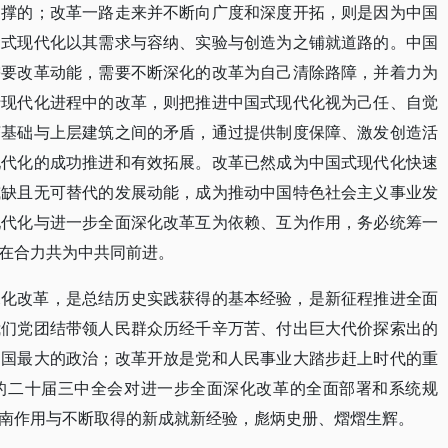
支撑的；改革一路走来并不断向广度和深度开拓，则是因为中国
国式现代化以其需求与容纳、实验与创造为之铺就道路的。中国
需要改革动能，需要不断深化的改革为自己清除路障，并着力为
于现代化进程中的改革，则把推进中国式现代化视为己任、自觉
济基础与上层建筑之间的矛盾，通过提供制度保障、激发创造活
现代化的成功推进和有效拓展。改革已然成为中国式现代化快速
或缺且无可替代的发展动能，成为推动中国特色社会主义事业发
现代化与进一步全面深化改革互为依赖、互为作用，务必统筹一
在合力共为中共同前进。
深化改革，是总结历史实践获得的基本经验，是新征程推进全面
我们党团结带领人民群众历经千辛万苦、付出巨大代价探索出的
中国最大的政治；改革开放是党和人民事业大踏步赶上时代的重
的二十届三中全会对进一步全面深化改革的全面部署和系统规
南作用与不断取得的新成就新经验，彪炳史册、熠熠生辉。