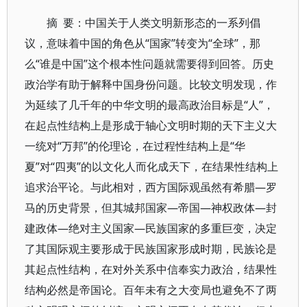
摘 要：中国关于人类文明新形态的一系列倡
议，意味着中国的角色从“国家”转变为“全球”，那
么“谁是中国”这个根本性问题就需要得到回答。历史
政治学有助于解释中国身份问题。比较文明发现，作
为延续了几千年的中华文明的最高政治目标是“人”，
在起点性结构上是形成于轴心文明时期的天下主义大
一统对“万邦”的伦理论，在过程性结构上是“华
夏”对“四夷”的以文化人而化成天下，在结果性结构上
追求治平论。与此相对，西方国际观虽然有希腊—罗
马的历史背景，但其城邦国家—帝国—神权政体—封
建政体—绝对主义国家—民族国家的多重巨变，决定
了其国际观主要形成于民族国家形成时期，民族论是
其起点性结构，在对外关系中信奉实力政治，结果性
结构必然是帝国论。百年未有之大变局也避免不了两