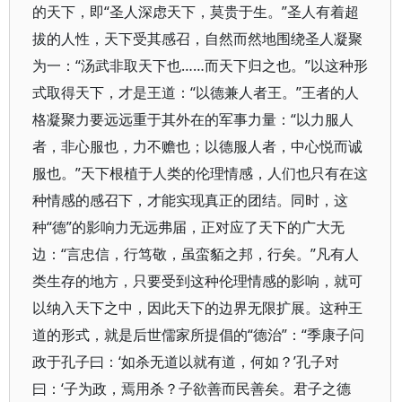
的天下，即“圣人深虑天下，莫贵于生。”圣人有着超
拔的人性，天下受其感召，自然而然地围绕圣人凝聚
为一：“汤武非取天下也……而天下归之也。”以这种形
式取得天下，才是王道：“以德兼人者王。”王者的人
格凝聚力要远远重于其外在的军事力量：“以力服人
者，非心服也，力不赡也；以德服人者，中心悦而诚
服也。”天下根植于人类的伦理情感，人们也只有在这
种情感的感召下，才能实现真正的团结。同时，这
种“德”的影响力无远弗届，正对应了天下的广大无
边：“言忠信，行笃敬，虽蛮貊之邦，行矣。”凡有人
类生存的地方，只要受到这种伦理情感的影响，就可
以纳入天下之中，因此天下的边界无限扩展。这种王
道的形式，就是后世儒家所提倡的“德治”：“季康子问
政于孔子曰：‘如杀无道以就有道，何如？’孔子对
曰：‘子为政，焉用杀？子欲善而民善矣。君子之德