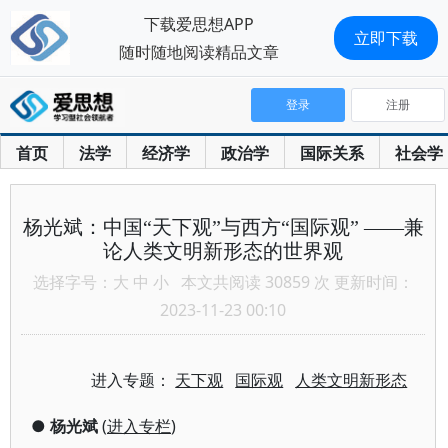
下载爱思想APP
立即下载
随时随地阅读精品文章
登录
注册
首页
法学
经济学
政治学
国际关系
社会学
杨光斌：中国“天下观”与西方“国际观” ——兼
论人类文明新形态的世界观
选择字号：
大
中
小
本文共阅读 30859 次 更新时间：
2023-11-23 00:10
进入专题：
天下观
国际观
人类文明新形态
●
杨光斌
(
进入专栏
)