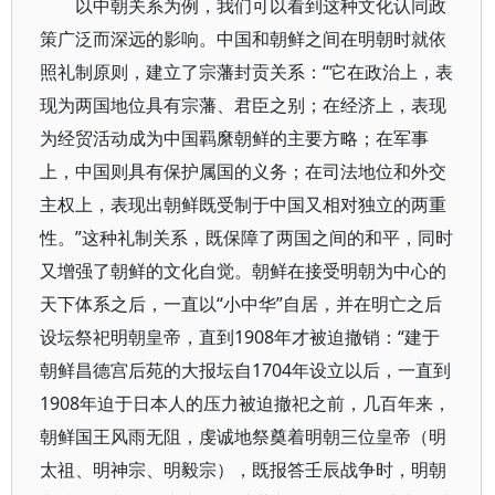
以中朝关系为例，我们可以看到这种文化认同政
策广泛而深远的影响。中国和朝鲜之间在明朝时就依
照礼制原则，建立了宗藩封贡关系：“它在政治上，表
现为两国地位具有宗藩、君臣之别；在经济上，表现
为经贸活动成为中国羁縻朝鲜的主要方略；在军事
上，中国则具有保护属国的义务；在司法地位和外交
主权上，表现出朝鲜既受制于中国又相对独立的两重
性。”这种礼制关系，既保障了两国之间的和平，同时
又增强了朝鲜的文化自觉。朝鲜在接受明朝为中心的
天下体系之后，一直以“小中华”自居，并在明亡之后
设坛祭祀明朝皇帝，直到1908年才被迫撤销：“建于
朝鲜昌德宫后苑的大报坛自1704年设立以后，一直到
1908年迫于日本人的压力被迫撤祀之前，几百年来，
朝鲜国王风雨无阻，虔诚地祭奠着明朝三位皇帝（明
太祖、明神宗、明毅宗），既报答壬辰战争时，明朝