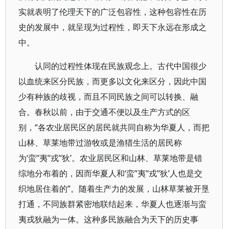
实就表明了伦理天下的广泛包容性，这种包容性在历
史的发展中，就呈现为过程性，即天下永远在形成之
中。
认同的过程性体现在民族观念上。古代中国很少
以血统来区分民族，而更多以文化来区分，因此中国
少有种族的歧视，而且不同民族之间可以转换、融
合。春秋以前，由于交通不便以及生产方式的区
别，“各农业居民区的居民就共同自称为华夏人，而把
山林、草莱地带过游牧或是渔猎生活的居民称
为‘蛮’‘夷’‘戎’‘狄’。农业居民区和山林、草莱地带是错
综地分布着的，因而华夏人和‘蛮’‘夷’‘戎’‘狄’人也是交
织地居住着的”。随着生产力的发展，山林草莱被开垦
打通，不同族群紧密地联结起来，华夏人也逐渐与蛮
夷戎狄融为一体。这种多民族融合为天下的历史事