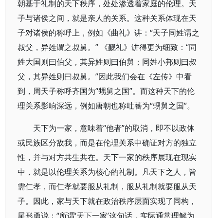
朝基于礼制的天下秩序，处处渗透着家庭的伦理。天
子与诸侯之间，就是亲人的关系。这种关系体现在天
子对诸侯的称呼上，例如《曲礼》讲：“天子同姓谓之
叔父，异姓谓之叔舅。” 《觐礼》讲得更为细致：“同
姓大国则曰伯父，其异姓则曰伯舅；同姓小邦则曰叔
父，其异姓则曰叔舅。”因此我们会在《左传》中看
到，周天子称呼齐国为“甥舅之国”。而这种天下的伦
理关系影响深远，例如唐朝也称吐蕃为“甥舅之国”。
天下为一家，意味着“他者”的取消，即不以政体
或民族区分敌我，而是在伦理关系中确证对方的独立
性，并与对方共生共在。天下一家的秩序展现在现实
中，就是以伦理关系为核心的礼制。凡天下之人，皆
需仁孝，而仁孝就要服从礼制，服从礼制就要服从天
子。因此，家与天下就在政治秩序层面实现了同构，
尾形勇说：“所谓‘天下一家’这句话，实际通常理解为