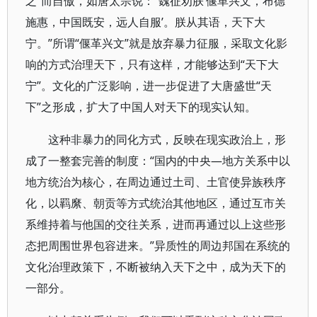
之”而自傲，如唐太宗说：“魏征劝朕‘偃革兴文，布德
施惠，中国既安，远人自服’。朕从其语，天下大
宁。”所谓“偃革兴文”就是放弃暴力征服，采取文化影
响的方式治理天下，只有这样，才能够达到“天下大
宁”。文化的广泛影响，进一步促进了大唐盛世“天
下”之形成，扩大了中国人对天下的现实认知。
这种非暴力的同化方式，反映在现实政治上，形
成了一整套完善的制度：“国内的中央—地方关系中以
地方统治为核心，在周边通过土司、土官使异族秩序
化，以羁縻、朝贡等方式统治其他地区，通过互市关
系维持着与他国的交往关系，进而再通过以上这些形
态把周围世界包容进来。”异质性的周边邦国在系统的
文化治理政策下，不断被纳入天下之中，成为天下的
一部分。