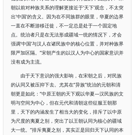
朝以前对种族关系的理解更接近于‘天下’观念，不太突
出‘中国’的含义。因为在不同族群的眼里，华夏的边界
一直在不断游移迁徙，不一定总是处于一个固定地
点。统治者只是在无法形成疆域一统的情况下，才会
强调‘中国’与汉人在诸民族中的核心位置，并对种族界
限严加区隔。”宋朝产生的以汉人为中心的国家意识并
没有成为主流。
由于天下意识的强大影响，在宋朝之后，对民族
的认同又被压抑下去。尤其在“异族”统治的元朝和清
朝更是如此：“中原王朝的天下观以华夏—汉民族的文
明与空间为中心，但在元代和清朝这些征服王朝那
里，天下的内涵发生了相当大的变化，排斥了以中原
为尺度的夷夏之别，突出了以王朝认同为核心的疆域
大一统。”排斥夷夏之别，其实正是回归天下认同的本