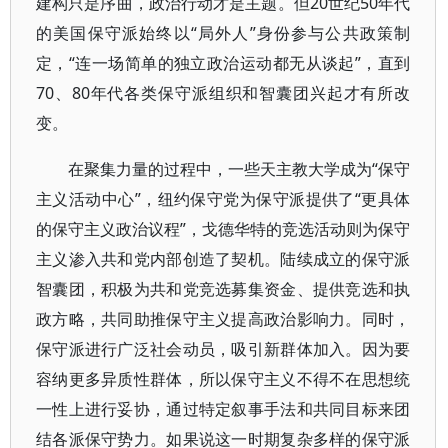
建构只是序曲，政治行动才是主题。但20世纪50年代
的美国保守派始终以“局外人”身份参与公共政策制
定，“连一场简单的独立政治运动都无从谈起”，直到
70、80年代各类保守派组织和智囊团兴起才有所改
变。
在聚集力量的过程中，一些天主教大学成为“保守
主义活动中心”，纽约保守党为保守派提供了“更具体
的保守主义政治议程”，戈德华特的竞选活动则为保守
主义渗入共和党内部创造了契机。陆续成立的保守派
智囊团，积极为共和党竞选募集资金、提供竞选和执
政方略，共同助推保守主义提高政治影响力。同时，
保守派进行广泛社会动员，吸引新群体加入。因为要
容纳更多异质性群体，所以保守主义不得不在思想统
一性上进行妥协，通过特定叙事手法和共同目标来团
结各派保守势力。如果说这一时期复杂多样的保守派