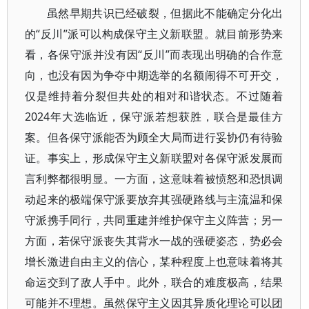
虽然早期共识已经破裂，但据此不能确定分化出
的“反川”派可以构成保守主义新联盟。就目前形势来
看，各保守派并没有因“反川”而表现出明确的合作意
向，也没有因为争夺中期选举的名额闹得不可开交，
仅是维持着分裂但共处的相对和谐状态。不过随着
2024年大选临近，保守派若想获胜，联合是最佳方
案。但各保守派能否为顾全大局而进行妥协仍有待验
证。事实上，形成保守主义新联盟对各保守派发展而
言利弊都很明显。一方面，这意味着被愤怒和恐惧调
动起来的极端保守派要放弃其强硬路线与主流温和保
守派携手同行，共同重建并维护保守主义阵营；另一
方面，若保守派丧失其背水一战的强硬姿态，势必会
增长激进自由主义的信心，某种程度上也意味着将其
命运交到了敌人手中。此外，联合的难度极高，结果
可能并不理想。虽然保守主义因其异质化理论可以团