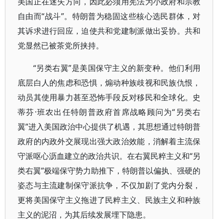
美国正在迷失方向，因此必须用宪法为小政府和宗教
自由而“战斗”。特朗普为稳固这些核心选民群体，对
其诉求进行回应，迫使共和党建制派做出妥协。共和
党显然已被茶党所挟持。
“另类右翼”是美国保守主义的新变种。他们利用
底层白人的焦虑和恐惧，煽动种族歧视和民族仇恨，
动员其使用暴力甚至恐怖手段反对移民和全球化。史
蒂芬·班农出任特朗普政府首席战略顾问为“另类右
翼”进入美国政治中心提供了机遇，其思想通过特朗普
政府的内政外交展现出强大政治效能，消解着主流保
守派呕心沥血建立的政治共识。在右翼民粹主义和“另
类右翼”极端保守势力助推下，特朗普以偏执、强硬的
姿态与主流建制保守派抗争，不仅加剧了党内分裂，
更将美国保守主义拖进了民粹主义、民族主义和种族
主义的泥沼，为其后续发展埋下隐患。