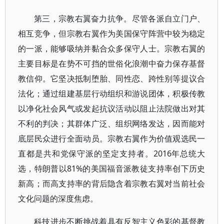
第三，宗教右翼奋力抗争。尽管各派自立门户、
相互竞争，但宗教右翼作为美国保守阵营中较为稳定
的一派，能够吸纳并黏合众多保守人士。宗教右翼的
主要目标是在势不可挡的世俗化浪潮中奋力保存基督
教信仰。它坚决抵制堕胎、同性恋、跨性别等提议合
法化；通过组建基层行动组织和游说团体，积极传教
以净化社会风气或发起抗议活动以阻止法院做出对其
不利的判决；其群体广泛、组织网络发达，因而能对
底层民众进行全面动员。宗教右翼作为价值观选民一
直都是共和党保守派的坚定支持者。2016年总统大
选，特朗普以81%的美国福音派教徒支持率创下历史
新高；而高支持率的背后隐含着宗教右翼对当前社会
文化问题的深度焦虑。
科技进步不断挑战着具有反智主义色彩的基督教