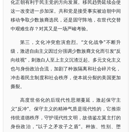
化正朝有利于民主党的方向发展。移民趋势延续会使
这一改变进一步加深。共和党是接受事实被迫朝中间
移动争取少数族裔选民，还是固守阵地，在世代交替
中艰难生存？对其又是一场严峻考验。
第三，文化冲突愈演愈烈。“文化战争”不断升
级，激进自由主义因过分强调少数族裔文化而引发“反
向歧视”，刺激白人至上主义沉渣泛起。多元文化主义
也与身份政治合流，加剧了种族隔离和社会碎片化，
冲击着民主制度和社会秩序，使本就分裂的美国更加
撕裂。
高度世俗化的后现代性思潮蔓延，激起保守主
义“反冲”。保守主义的精神气质是现代性的，它推崇
传统道德秩序，守护现代性文明，故借鉴左翼主打的
身份政治，“以子之矛攻子之盾”。种族、性别、堕