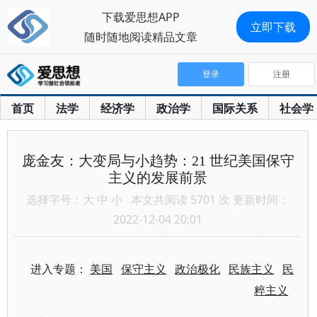
下载爱思想APP
立即下载
随时随地阅读精品文章
登录
注册
首页
法学
经济学
政治学
国际关系
社会学
庞金友：大变局与小趋势：21 世纪美国保守
主义的发展前景
选择字号：
大
中
小
本文共阅读 5701 次 更新时间：
2022-12-04 20:01
进入专题：
美国
保守主义
政治极化
民族主义
民
粹主义