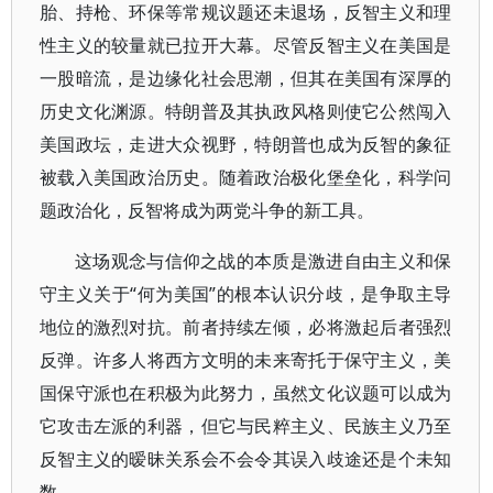
胎、持枪、环保等常规议题还未退场，反智主义和理
性主义的较量就已拉开大幕。尽管反智主义在美国是
一股暗流，是边缘化社会思潮，但其在美国有深厚的
历史文化渊源。特朗普及其执政风格则使它公然闯入
美国政坛，走进大众视野，特朗普也成为反智的象征
被载入美国政治历史。随着政治极化堡垒化，科学问
题政治化，反智将成为两党斗争的新工具。
这场观念与信仰之战的本质是激进自由主义和保
守主义关于“何为美国”的根本认识分歧，是争取主导
地位的激烈对抗。前者持续左倾，必将激起后者强烈
反弹。许多人将西方文明的未来寄托于保守主义，美
国保守派也在积极为此努力，虽然文化议题可以成为
它攻击左派的利器，但它与民粹主义、民族主义乃至
反智主义的暧昧关系会不会令其误入歧途还是个未知
数。