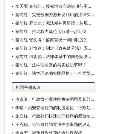
李天雨 秦前红：授权地方立法事项范围的扩张逻辑与规范进路
秦前红：完善数据资源开发利用的法律保障体系
秦前红 罗世龙：宪法精神再解读：从规范主义到功能主义
秦前红：推动权力规范运行进一步到位
秦前红 张文博：监察官统一调用制度的法治调试
秦前红 刘怡达：制定《政务处分法》应处理好的七对关系
秦前红 冉森鹏：法律体系中的国务院决定：类型、性质与制度化
秦前红：法学理论真的与实践脱节吗？
秦前红：法学理论的实践品格：一个类型化分析
相同主题阅读
冉崇潇：行政微小案件的执法困境及其纾解
李晴：治安管理处罚的制度定位：行政处罚还是刑罚
施立栋：行政处罚快速办理程序的双轨制构造
王克稳：论行政处罚立法中倍率罚的设定
金自宁：减免行政处罚的合法性探析