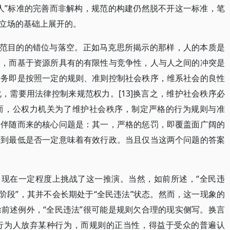
人”标准的完善而非解构，规范的构建仍然脱不开这一标准，笔
立场的基础上展开的。
规范目的的错位与落空。正如马克思所揭示的那样，人的本质是
的，而基于资源所具有的有限性与竞争性，人与人之间的冲突是
任务即是按照一定的规则、准则控制社会秩序，维系社会的良性
，需要用法律控制来规范权力。[13]换言之，维护社会秩序必
而，公权力机关为了维护社会秩序，制定严格的行为规则与准
。伴随而来的核心问题是：其一，严格的惩罚，即覆盖面广阔的
降到最低是否一定意味着有效行政。当且仅当这两个问题的答案
出现在一定程度上挑战了这一推演。当然，如前所述，“全民违
阶段”，其并不会长期处于“全民违法”状态。然而，这一现象的
前述例外，“全民违法”很可能是规则欠合理的现实侧写。换言
行为人放弃某种行为，而规则的正当性，得益于受众的普遍认