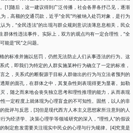
。[1]随后，这一建议得到广泛传播，社会各界各抒己见，逐渐
为，高额的交通罚款，近乎“全民”均被纳入处罚对象，是行为
认为，“全民违法”的出现与群众规则意识淡薄息息相关，民众
产生群体性违法事件。实际上，双方的观点均有一定合理性，“全
可能是“民”之问题。
严格的标准并施以惩罚，仍然无法防止人们从事违法的行为。这
关系式，即我们为特定的人群实施某种行为确立了一定的标准，
换言之，关系式的断裂源于目标人群做出的行为与立法者预判的
罗透斯的面孔，在群体之中，其复杂性则表现得更为显著。如勒
湮灭，随之而来地会丧失独立思考和理性推理的能力，从而表现
复杂性一定程度上就体现为心理盲盒的不可知性。固然，以人的非
的批评与反思，[3]但是现代西方人本主义思想家所注意到的人
行为经济学、决策心理学等领域研究的深入，“理性人”的假设
的制定愈发需要关注现实中民众的心理与行为规律。[4]究竟是