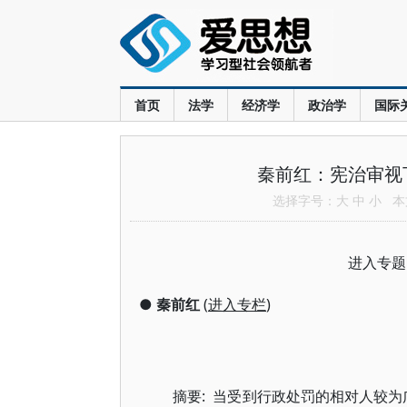
首页
法学
经济学
政治学
国际
秦前红：宪治审视
选择字号：
大
中
小
本文
进入专
●
秦前红
(
进入专栏
)
摘要: 当受到行政处罚的相对人较为