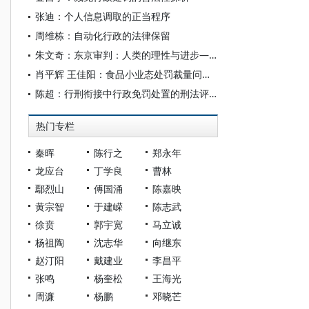
张迪：个人信息调取的正当程序
周维栋：自动化行政的法律保留
朱文奇：东京审判：人类的理性与进步——析“胜者的正义”论
肖平辉 王佳阳：食品小业态处罚裁量问题研究——以“芹菜案”展开
陈超：行刑衔接中行政免罚处置的刑法评价
热门专栏
秦晖
陈行之
郑永年
龙应台
丁学良
曹林
鄢烈山
傅国涌
陈嘉映
黄宗智
于建嵘
陈志武
徐贲
郭宇宽
马立诚
杨祖陶
沈志华
向继东
赵汀阳
戴建业
李昌平
张鸣
杨奎松
王海光
周濂
杨鹏
邓晓芒