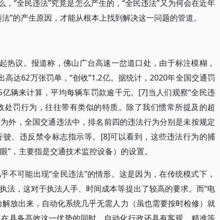
么，“全民违法”究竟是怎么产生的，“全民违法”又为何会在近年
违法”的产生原因，才能从根本上找到解决这一问题的管道。
引起热议。报道称，佛山广台高速一岔道口处，由于标注模糊，
高达62万张罚单，“创收”1.2亿。据统计，2020年全国交通罚
75亿辆来计算，平均每辆车罚款逾千元。[7]当人们观察“全民违
行政处罚行为，往往带有类似的特质。除了我们惯常所提及的超
行为外，全国交通违法中，排名前四的违法行为分别是未按规定
驶、违反禁令标志指示等。[8]可以看到，这些违法行为的捕
子眼”，主要指是交通技术监控设备）的设置。
乎不可能出现“全民违法”的情形。这是因为，在传统模式下，
执法，这对于执法人手、时间成本等提出了较高的要求。而“电
力解放出来，自动化系统几乎无需人力（虽也需要按时检修）就
，在具备高效这一优势的同时，自动化行政还具有客观、精准等