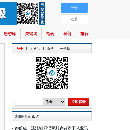
登录
注册
思想库
关键词
笔会
科普
排行
|
|
|
APP
公众号
微博
手机版
相同作者阅读
秦前红：违法犯罪记录封存背景下从业限制措施的优化