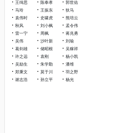
王缉思
陈奉孝
郭世佑
马玲
王振东
狄马
袁伟时
史啸虎
熊培云
秋风
刘小枫
孟令伟
雷一宁
周枫
蒋兆勇
吴伟
沙叶新
刘瑜
葛剑雄
储昭根
吴稼祥
许之远
袁刚
杨小凯
吴励生
朱学勤
潘维
郑秉文
莫于川
羽之野
谢志浩
孙立平
杨光