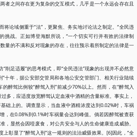
或两者之间存在更为复杂的交互模式，几乎是一个永远会存在且
而将论域侧重于“法”，更聚焦、务实地讨论法之制定。“全民违
大的挑战。正如博登海默所说，“一个切实可行并有效的法律制
当数量的不满和反对现象的存在，往往预示着所制定的法律是一
防“削足适履”的思考模式，即“全民违法”现象的出现并不必然意
刑”十年，据公安部交管局和各地公安交管部门、相关行业陆续
车的醉驾比例较“醉驾入刑”前减少70%以上。然而，在“醉驾入
量过多，应适度放宽醉驾认定血液中酒精的含量标准。事实上，
基础上的。调查显示，当血液中酒精浓度达到0.02%时，车祸
增，在0.08%到0.1%时车祸量会达到峰值。倘若因醉驾被查获
标准，显然会因噎废食，对公共安全与人的生命健康造成威胁。
度上彰显了“醉驾入刑”这一规则的法治威慑效果。[6]因此，“全