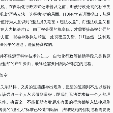
这么说，在自动化行政方式还未普及之前，即便行政处罚的标准失
出“严格立法、选择执法”的局面。[10]有学者进而提出，从经
使行为人意识到“违法损失期望＞违法收益”，而违法收益又相
。在人力执法时代，由于被处罚的概率低，才需要提高被处罚的
力度，就会导致执法畸重，处罚密度失衡。[11]当然，这种观
法公平的理念，是值得商榷的。
，并不根源于科学技术的进步，自动化行政等辅助手段只是将原
民违法”的产生缘由，最终还需要回溯标准制定的过程。
落空
的关系那样，义务的道德能导出规则，愿望的道德则不足以被转
应该强迫一个人永远做到最好，即我们无法要求每一个人都理
条件。换言之，不能把所有看起来有害的行为都纳入法律规则
，传统的“理性人”标准已经遭到诟病，法律规则的创制过程需要更