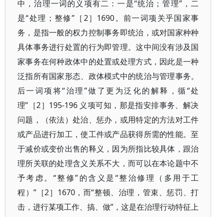
中，治理一词的义项有二：一是“统治；管理”，二
是“处理；整修”［2］1690。前一词项关乎国家事
务，是指一般的权力控制事务即统治，或对国家种种
具体事务进行处置的行为即管理。这中间没有涉及国
家事务在何种政体中的处置或处理方式，因此是一种
泛指所有国家形态、政体模式中的统治与管理事务。
后一词项将“治理”做了更为泛化的解释，循“处
理”［2］195-196 义项可知，那是指安排事务、解决
问题，（依法）处治、惩办，或用特定的方法对工件
或产品进行加工，使工件或产品获得所需的性能。至
于减价或变价出售的释义，因为所指比较具体，跟治
理所关联的处理含义关系不大，而可以在本论题中不
予考虑。“整修”的含义是“整治修理（多用于工
程）”［2］1670，而“整顿、治理，管束、惩罚、打
击，进行某项工作、搞、做”，这是在治理行动特征上