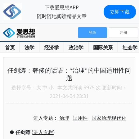
下载爱思想APP
立即下载
随时随地阅读精品文章
登录
注册
首页
法学
经济学
政治学
国际关系
社会学
任剑涛：奢侈的话语：“治理”的中国适用性问
题
选择字号：
大
中
小
本文共阅读 5975 次 更新时间：
2021-04-04 23:31
进入专题：
治理
适用性
国家治理现代化
●
任剑涛
(
进入专栏
)