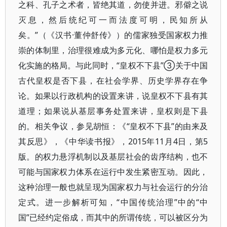
之科、孔子之术者，皆绝其道，勿使并进。邪僻之说
灭息，然后统纪可一而法度可明，民知所从
矣。”（《汉书·董仲舒传》）的儒家独受国家权力推
崇的体制里，治理很难成为多元化、哪怕是权力多元
化实施的格局。与此同时，“皇权不下县”③关于中国
古代皇权是否下县，在社会学界、历史学界存在争
论。如果以行政机构的设置来讲，说皇权不下县有其
道理；如果说从基层事务处置来讲，皇权则是下县
的。相关争议，参见胡恒：《“皇权不下县”的由来及
其反思》，《中华读书报》，2015年11月4日，第5
版。的权力悬浮机制以及基层社会的齿序结构，也不
可能与国家权力体系在运行中发生紧密互动。因此，
这种治理一般也就呈现为国家权力与社会运行的分治
定式。进一步解析可知，“中国传统治理”中的“中
国”已经约定俗成，而其中的所谓传统，可以被区分为