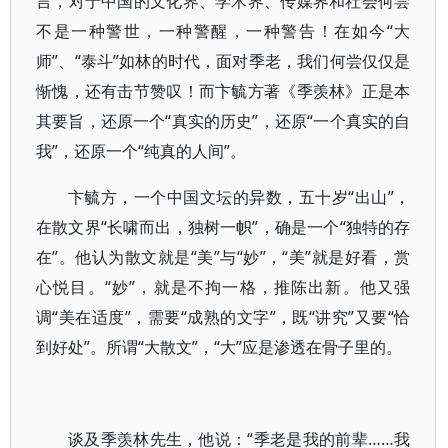
言，对于中国的文化界、学术界、传媒界和社会何尝
不是一种警世，一种警醒，一种警告！在如今“大
师”、“泰斗”如林的时代，面对季老，我们何尝仅仅是
惭愧，还有击节赞叹！而卞毓方著《季羡林》正是本
其要旨，还原一个“真实的历史”，还原“一个真实的自
我”，还原一个“纯真的人间”。
卞毓方，一个中国文坛的异数，五十岁“出山”，
在散文界“长啸而出，独树一帜”，确是一个“独特的存
在”。他认为散文就是“美”与“妙”，“美”就是好看，赏
心悦目。“妙”，就是不拘一格，推陈出新。他又强
调“美在适度”，需要“成熟的文字”，既“讲究”又要“恰
到好处”。所谓“大散文”，“大”应是渗透在骨子里的。
谈及季羡林先生，他说：“季老是我的前辈……我