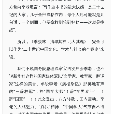
方曾向季老坦言：“写作这本书的最大快感，是二十世
纪的大家，几乎全部囊括在内，每个人尽可能就是几
句话，一个侧面，但要拿捏到恰到好处——这就是挑
战”。
所以，《季羡林：清华其神 北大其魂》，完全可
以作为“二十世纪中国文化、学术与社会的个案史”来
读。
我们不说国务院总理温家宝四次拜会季老，也不
说新华社这样的国家媒体冠以“文学家、教育家、翻译
家”这样的美誉。单说季老《病榻杂忆》那掷地有声
的“三辞桂冠”：辞“国学大师”！辞“学界泰斗”！！
辞“国宝”！！！此文登出，八方转载，国内震动。季
老的人格魅力、“真我”精神、“中国学人”气节自不待