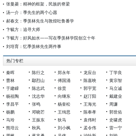
张曼菱：精神的框架，民族的脊梁
汤一介：季先生的两个心愿
郝春文：季羡林先生与敦煌吐鲁番学
卞毓方：追寻大师
卞毓方：好风如水——写在季羡林学院创立十年
刘培育：忆季羡林先生两件事
热门专栏
秦晖
陈行之
郑永年
龙应台
丁学良
曹林
鄢烈山
傅国涌
陈嘉映
黄宗智
于建嵘
陈志武
徐贲
郭宇宽
马立诚
杨祖陶
沈志华
向继东
赵汀阳
戴建业
李昌平
张鸣
杨奎松
王海光
周濂
杨鹏
邓晓芒
王缉思
陈奉孝
郭世佑
马玲
王振东
狄马
袁伟时
史啸虎
熊培云
秋风
刘小枫
孟令伟
雷一宁
周枫
蒋兆勇
吴伟
沙叶新
刘瑜