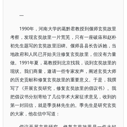
一
1990年，河南大学的葛黔君教授到偃师玄奘故里
考察，发现玄奘故里一片荒芜，只有一座破庙和赵朴
初先生题写的玄奘故里旧碑。偃师县县长告诉她，当
地政府和人民已开始关注修复玄奘故里，但没有力量
做。1991年夏，葛教授到北京找我，说到玄奘故里的
现状。我们商量，邀请一些专家发声，阐述玄奘大师
的历史贡献和修复玄奘故里的重要意义。于是，我撰
写了《开展玄奘研究，修复玄奘故里的倡议书》。我
把倡议书分别寄给了几位学术大家征求意见，收到的
第一封回信，就是季羡林先生的。季先生是研究玄奘
的大家，他在信中写道：
倡议开展玄奘研究，修复玄奘故里是一件大好