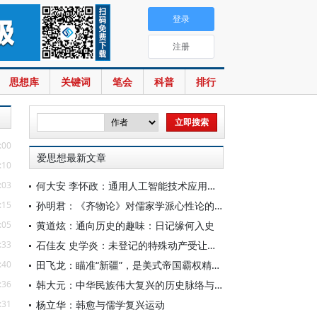
登录
注册
思想库
关键词
笔会
科普
排行
:00
爱思想最新文章
:10
:03
何大安 李怀政：通用人工智能技术应用下的数字调节机制
:15
孙明君：《齐物论》对儒家学派心性论的回应
:05
黄道炫：通向历史的趣味：日记缘何入史
:33
石佳友 史学炎：未登记的特殊动产受让人排除强制执行问题研究
:40
田飞龙：瞄准“新疆”，是美式帝国霸权精心酝酿的专项行动
:36
韩大元：中华民族伟大复兴的历史脉络与宪法内涵
:31
杨立华：韩愈与儒学复兴运动