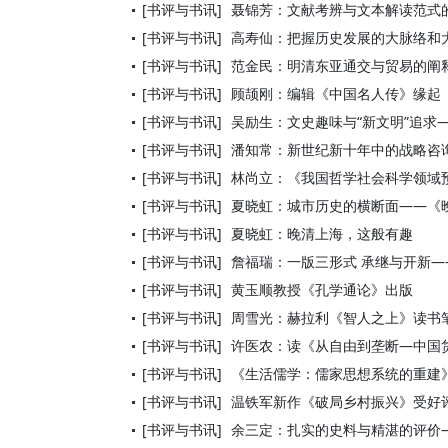
[书评与书讯]
聂锦芳：文献考辨与文本解读范式
[书评与书讯]
高寿仙：把握历史发展的大脉络和
[书评与书讯]
范金民：明清东亚通交与贸易的阐
[书评与书讯]
顾颉刚：编辑《中国名人传》缘起
[书评与书讯]
吴励生：文史趣味与“新文明”追求
[书评与书讯]
潘知常：新世纪新十年中的战略咨
[书评与书讯]
林尚立：《我国哲学社会科学领域
[书评与书讯]
夏晓虹：城市历史的横断面——《
[书评与书讯]
夏晓虹：晚清上海，这般有趣
[书评与书讯]
詹福瑞：一版三形式 承继与开新—
[书评与书讯]
黄玉顺教授《孔学通论》出版
[书评与书讯]
周雪光：赫拉利《智人之上》读书
[书评与书讯]
许医农：读《从自由到垄断—中国
[书评与书讯]
《生活儒学：儒家思想系统的重建
[书评与书讯]
温铁军新作《破局乡村振兴》受好
[书评与书讯]
余三定：扎实的史料与精湛的评价