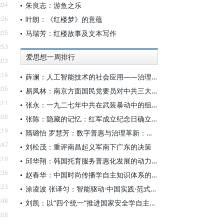
:04
朱良志：游鱼之乐
:26
叶朗：《红楼梦》的意蕴
:05
马瑞芳：红楼故事及文本写作
:53
爱思想一周排行
:03
:16
薛澜：人工智能技术的社会应用——治理挑战
:06
易凤林：南京方面国民党要员对中共三大起义的反应
:11
张永：一九二七年中共在武装暴动中的组织转型
:08
张陈：隐藏的记忆：红军成立纪念日确立前中共对南昌起义的纪念
:19
隋璐怡 罗慧芳：数字普惠与治理革新：中国人工智能赋能全球南方发展
:47
刘松茂：重评南昌起义军南下广东的决策
:19
邱华翔：韩国托育服务普惠化发展的动力机制、制度路径与政策效应
:36
赵春华：中国时尚传播学自主知识体系的内在逻辑与实践路径
:23
涂凌波 张译匀：智能驱动·中国实践·范式创新：“构建中国新闻传播学自主知识体系”专题研讨会综述
:48
刘凯：以“四个统一”推进国家安全学自主知识体系构建
:08