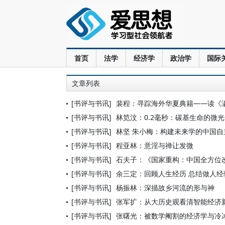
首页
法学
经济学
政治学
国际
文章列表
[书评与书讯]
裴程：寻踪海外华夏典籍——读《
[书评与书讯]
林笕汶：0.2毫秒：碳基生命的微
[书评与书讯]
林坚 朱小梅：构建未来学的中国自
[书评与书讯]
程亚林：意淫与禅让发微
[书评与书讯]
石夫子：《国家重构：中国全方位
[书评与书讯]
余三定：回顾人生经历 总结做人
[书评与书讯]
杨振林：深描故乡河流的形与神
[书评与书讯]
张军扩：从大历史观看清智能经济
[书评与书讯]
张曙光：被数学阉割的经济学与冷