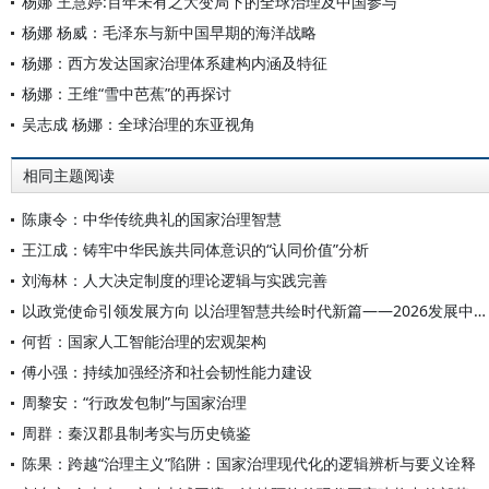
杨娜 王慧婷:百年未有之大变局下的全球治理及中国参与
杨娜 杨威：毛泽东与新中国早期的海洋战略
杨娜：西方发达国家治理体系建构内涵及特征
杨娜：王维“雪中芭蕉”的再探讨
吴志成 杨娜：全球治理的东亚视角
相同主题阅读
陈康令：中华传统典礼的国家治理智慧
王江成：铸牢中华民族共同体意识的“认同价值”分析
刘海林：人大决定制度的理论逻辑与实践完善
以政党使命引领发展方向 以治理智慧共绘时代新篇——2026发展中国家国家治理高端智库平行论坛综述
何哲：国家人工智能治理的宏观架构
傅小强：持续加强经济和社会韧性能力建设
周黎安：“行政发包制”与国家治理
周群：秦汉郡县制考实与历史镜鉴
陈果：跨越“治理主义”陷阱：国家治理现代化的逻辑辨析与要义诠释