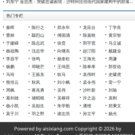
刘东宁 金忠杰：突破忠诚困境：沙特阿拉伯现代国家建构中的部落整合及国家治理承变
热门专栏
秦晖
陈行之
郑永年
龙应台
丁学良
曹林
鄢烈山
傅国涌
陈嘉映
黄宗智
于建嵘
陈志武
徐贲
郭宇宽
马立诚
杨祖陶
沈志华
向继东
赵汀阳
戴建业
李昌平
张鸣
杨奎松
王海光
周濂
杨鹏
邓晓芒
王缉思
陈奉孝
郭世佑
马玲
王振东
狄马
袁伟时
史啸虎
熊培云
秋风
刘小枫
孟令伟
雷一宁
周枫
蒋兆勇
吴伟
沙叶新
刘瑜
葛剑雄
储昭根
吴稼祥
许之远
袁刚
杨小凯
吴励生
朱学勤
潘维
郑秉文
莫于川
羽之野
谢志浩
孙立平
杨光
Powered by aisixiang.com Copyright © 2026 by