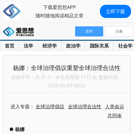
下载爱思想APP
立即下载
随时随地阅读精品文章
登录
注册
首页
法学
经济学
政治学
国际关系
社会学
杨娜：全球治理倡议重塑全球治理合法性
选择字号：
大
中
小
本文共阅读 1172 次 更新时间：
2026-05-09 09:32
进入专题：
全球治理倡议
全球治理合法性
人类命运
共同体
●
杨娜