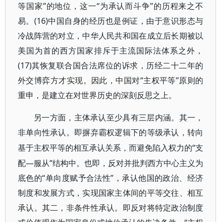
等国家”的地位，这一“为承认而斗争”的历程来之不
易。(16)中国自身的经历也是例证，由于意识形态与
冷战阵营的对立，中华人民共和国在成立后长期被以
美国为首的西方国家排斥于主流国际法体系之外，
(17)其恢复联合国合法席位的诉求，历经二十二年的
外交博弈方才实现。因此，中国对“主权平等”原则的
重申，是建立在对世界历史的深刻反思之上。
另一方面，主体承认至少具有三层内涵。其一，
非单向性承认。即摒弃霸权逻辑下的等级承认，转向
“支
基于主权平等的相互承认关系，而避免陷入权力的
配—服从”结构中。也即，反对并批判西方中心主义为
底色的“单向度赋予合法性”，承认他国的政治、经济
制度和发展方式，实现国家主体间的平等交往、相互
承认。其二，非条件性承认。即反对将特定政治制度