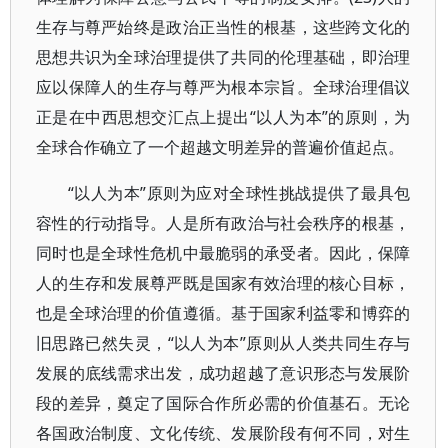
生存与尊严始终是政治正当性的根基，这些跨文化的
思想共识为全球治理提供了共同的伦理基础，即治理
应以保障人的生存与尊严为根本宗旨。全球治理倡议
正是在中西思想交汇点上提出“以人为本”的原则，为
全球合作确立了一个超越文明差异的普遍价值起点。
“以人为本”原则为应对全球性挑战提供了最具包
容性的行动指导。人是所有政治与社会秩序的根基，
同时也是全球性危机中最脆弱的承受者。因此，保障
人的生存和发展尊严既是国家有效治理的核心目标，
也是全球治理的价值遵循。基于国家利益零和博弈的
旧思路已然失灵，“以人为本”原则从人类共同生存与
发展的底线需求出发，成功超越了意识形态与发展阶
段的差异，奠定了国际合作所必需的价值基石。无论
各国政治制度、文化传统、发展阶段有何不同，对生