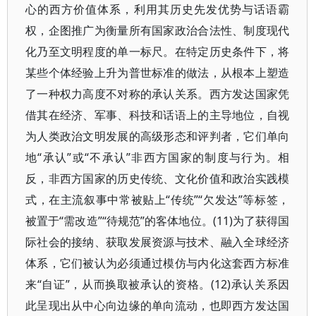
心的西方价值体系，利用其历史先发优势与话语霸
权，企图推广为衡量所有国家政治合法性、制度现代
化乃至文明程度的单一标尺。在特定历史条件下，将
某些个体经验上升为普世标准的做法，从根本上塑造
了一种权力高度不对称的承认关系。西方发达国家凭
借其在经济、军事、科技和话语上的主导地位，自视
为人类政治文明发展的高级形态和评判者，它们单向
地“承认”或“不承认”非西方国家的制度与行为。相
反，非西方国家的历史传统、文化价值和政治实践模
式，在主流叙事中常被贴上“传统”“欠发达”等标签，
被置于“需改造”“待规范”的客体地位。(11)为了获得国
际社会的接纳、获取发展资源与技术、融入全球经济
体系，它们被认为必须通过模仿与内化这套西方标准
来“自证”，从而换取被承认的资格。(12)承认关系因
此呈现出从中心向边缘的单向流动，也即西方发达国