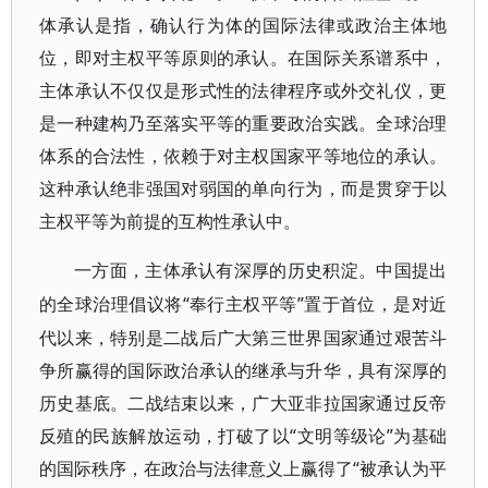
体承认是指，确认行为体的国际法律或政治主体地
位，即对主权平等原则的承认。在国际关系谱系中，
主体承认不仅仅是形式性的法律程序或外交礼仪，更
是一种建构乃至落实平等的重要政治实践。全球治理
体系的合法性，依赖于对主权国家平等地位的承认。
这种承认绝非强国对弱国的单向行为，而是贯穿于以
主权平等为前提的互构性承认中。
一方面，主体承认有深厚的历史积淀。中国提出
“奉行主权平等”置于首位，是对近
的全球治理倡议将
代以来，特别是二战后广大第三世界国家通过艰苦斗
争所赢得的国际政治承认的继承与升华，具有深厚的
历史基底。二战结束以来，广大亚非拉国家通过反帝
反殖的民族解放运动，打破了以“文明等级论”为基础
的国际秩序，在政治与法律意义上赢得了“被承认为平