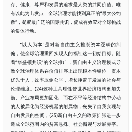
存、健康、尊严和发展的追求是人类的共同价值。唯
有以此为出发点，全球治理才能找到真正的“最大公约
数”，凝聚最广泛的国际共识，促成有效应对全球挑战
的集体行动。
“以人为本”是对新自由主义推崇资本逻辑的纠
偏，使全球治理重回实现人的福祉这一初始目标。随
着“华盛顿共识”的全球推广，新自由主义治理模式导
致全球治理体系在价值排序上出现根本性错位：资本
优先于人，效率压倒公平，增长掩盖了发展的社会与
伦理维度。(24)这种工具理性使世界经济结构更加失
衡、产业布局更加固化，而在不平等经济结构中劳动
的人被异化为经济机器的附属物，丧失了自我实现与
自由发展的空间，(25)新自由主义的政策扩张进一步
造成全球范围内的贫富悬殊、社会撕裂与发展赤字。