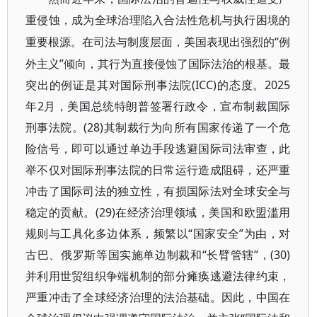
重侵蚀，成为全球治理陷入合法性危机与执行困境的
“例
重要根源。在司法与制度层面，美国表现出强烈的
外主义”倾向，其行为直接侵蚀了国际法治的根基。最
突出的例证是其对国际刑事法院(ICC)的态度。2025
年2月，美国总统特朗普签署行政令，宣布制裁国际
刑事法院。(28)其制裁行为向所有国家传递了一个危
险信号，即可以通过单边手段逃避国际司法审查，此
举不仅对国际刑事法院的日常运行造成阻碍，还严重
冲击了国际司法的独立性，有损国际法对全球安全与
稳定的贡献。(29)在经济治理领域，美国和欧盟滥用
规则与工具化多边体系，频繁以“国家安全”为由，对
古巴、俄罗斯等国实施单边制裁和“长臂管辖”，(30)
并利用世贸组织争端机制的部分瘫痪逃避法律约束，
严重冲击了全球经济治理的法治基础。因此，中国在