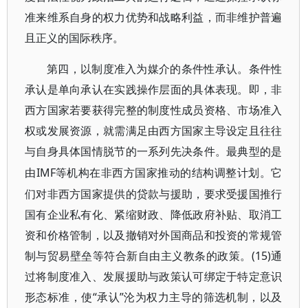
准来维系自身的权力优势和战略利益，而非维护普遍
且正义的国际秩序。
第四，以制度准入为媒介的条件性承认。条件性
承认是单向承认在实践操作层面的具体表现。即，非
西方国家若要获得完整的制度性成员资格、市场准入
权或发展资源，就需满足由西方国家主导设定且往往
与自身具体国情脱节的一系列先决条件。最典型的是
IMF等机构在非西方国家推动的结构调整计划。它
由
们对非西方国家提供的贷款与援助，要求受援国推行
国有企业私有化、紧缩财政、降低政府补贴、取消工
资和价格管制，以及撤销对外国商品和投资的常规管
制与贸易壁垒等符合新自由主义教条的政策。(15)通
过将制度准入、发展援助与政策认可绑定于特定意识
形态标准，使“承认”沦为权力主导的筛选机制，以及