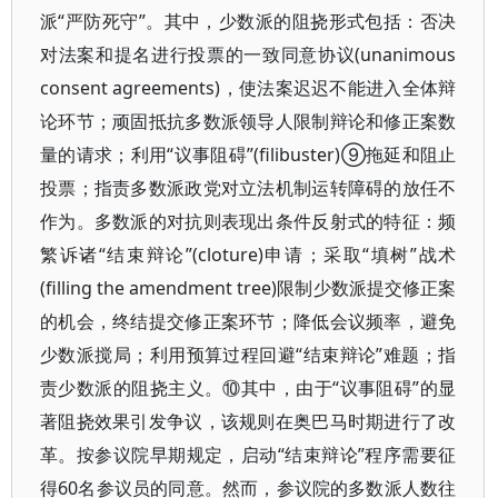
派“严防死守”。其中，少数派的阻挠形式包括：否决
对法案和提名进行投票的一致同意协议(unanimous
consent agreements)，使法案迟迟不能进入全体辩
论环节；顽固抵抗多数派领导人限制辩论和修正案数
量的请求；利用“议事阻碍”(filibuster)⑨拖延和阻止
投票；指责多数派政党对立法机制运转障碍的放任不
作为。多数派的对抗则表现出条件反射式的特征：频
繁诉诸“结束辩论”(cloture)申请；采取“填树”战术
(filling the amendment tree)限制少数派提交修正案
的机会，终结提交修正案环节；降低会议频率，避免
少数派搅局；利用预算过程回避“结束辩论”难题；指
责少数派的阻挠主义。⑩其中，由于“议事阻碍”的显
著阻挠效果引发争议，该规则在奥巴马时期进行了改
革。按参议院早期规定，启动“结束辩论”程序需要征
得60名参议员的同意。然而，参议院的多数派人数往