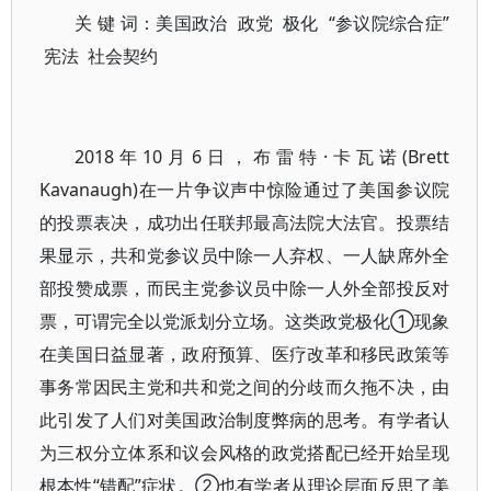
关 键 词：美国政治 政党 极化 “参议院综合症”
宪法 社会契约
2018年10月6日，布雷特·卡瓦诺(Brett
Kavanaugh)在一片争议声中惊险通过了美国参议院
的投票表决，成功出任联邦最高法院大法官。投票结
果显示，共和党参议员中除一人弃权、一人缺席外全
部投赞成票，而民主党参议员中除一人外全部投反对
票，可谓完全以党派划分立场。这类政党极化①现象
在美国日益显著，政府预算、医疗改革和移民政策等
事务常因民主党和共和党之间的分歧而久拖不决，由
此引发了人们对美国政治制度弊病的思考。有学者认
为三权分立体系和议会风格的政党搭配已经开始呈现
根本性“错配”症状。②也有学者从理论层面反思了美