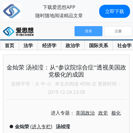
下载爱思想APP
立即下载
随时随地阅读精品文章
登录
注册
首页
法学
经济学
政治学
国际关系
社会学
金灿荣 汤祯滢：从“参议院综合症”透视美国政
党极化的成因
选择字号：
大
中
小
本文共阅读 4096 次 更新时间：
2019-12-24 23:58
进入专题：
美国政治
政党
极化
●
金灿荣
(
进入专栏
)
汤祯滢