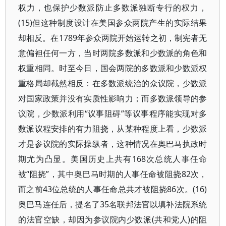
权力，也保护少数派防止多数派独断专行的权力，
(15)但这种制度设计在美国参众两院产生的实际结果
却相反。在1789年参众两院开始运转之初，制宪者无
意偏袒任何一方，当时两院多数派和少数派的角色和
权重相同。时至今日，国会两院的多数派和少数派权
重格局却截然相反：在多数派统治的众议院，少数派
对国家政策并没有实质性影响力；而多数派领导的参
议院，少数派利用“议事阻碍”等议事程序能实现对多
数派议程安排的有力阻挠，从某种程度上看，少数派
才是参议院的实际操纵者，这种情况在奥巴马执政时
期尤为凸显。美国历史上共有168次总统人事任命
被“阻挠”，其中奥巴马时期的人事任命被阻挠82次，
而之前43位总统的人事任命总共才被阻挠86次。(16)
奥巴马连任后，提名了35名联邦法官以填补法院系统
的法官空缺，却因为参议院内少数派(共和党人)的阻