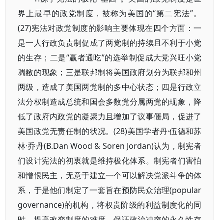
界上最早的政党制度，被称为美国的“第二宪法”。
(27)宪法对政党制度的影响主要体现在四个方面：一
是一人行政负责制促成了两党制的持续且不利于小党
的生存；二是“赢者通吃”的选举制促成大党兴旺小党
凋敝的现象；三是联邦制将美国政府划分为联邦和州
两级，造成了美国两党制的多中心状态；四是行政立
法分权制造成总统和国会多数党分属两党的现象，降
低了政府内政党的凝聚力且增加了议事僵局，促进了
美国政党无责任制的状况。(28)美国学者丹·伍德和苏
林·乔丹(B.Dan Wood & Soren Jordan)认为，制宪者
们设计宪法的初衷就是维持极化体系。制宪者们害怕
和憎恨民主，无意于建立一个可以解决党派斗争的体
系，于是他们制定了一套旨在预防民众治理(popular
governance)的机构，将权贵阶级的利益制度化的同
时，提高改变制度的难度，保证政治冲突的永久性存