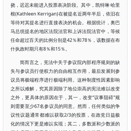
挠，迟迟未能进入投票表决阶段。其中，凯特琳·哈里
根(Kathleen Kerrigan)在被提名近两年半后，依旧在
等待对其提名进行直接表决的机会。根据统计，奥巴
马总统提名的地区法院法官和上诉法院法官中，等候
任命超过百天的比例分别是42％和78％，该数据在布
什执政时期只有8％和15％。
简而言之，宪法中关于参议院内部程序规则的缺
失与参议员行使权力的自由相互作用，最后发展到参
议员将极端程序进行极端利用。这种制度性因素影响
之所以难解，究其原因除了地位崇高的宪法难以改变
之外，更具体的原因在于，其一，改变“议事阻碍”规
则需要至少67名参议员的同意。然而，任何类似的争
议性议题通常都难以获取2/3的投票，在政党日益极
化的情况下更是难以实现；其二，多数派和少数派的