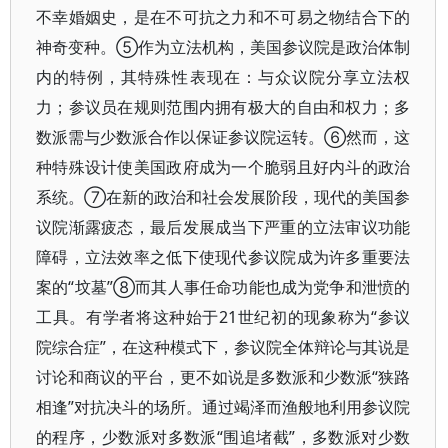
不幸婚姻史，是在不可抗之力和不可易之物结合下的
神奇变种。⑤作为立法机构，美国参议院是政治体制
内的特例，其特殊性表现在：与众议院分享立法权
力；参议员在规则范围内拥有极大的自由和权力；多
数派需与少数派合作以保证参议院运转。⑥然而，这
种特殊设计使美国政府成为一个脆弱且好内斗的政治
系统。⑦在新的政治和社会发展阶段，现代的美国参
议院渐露疲态，最后发展成当下严重的立法审议功能
障碍，立法效率之低下使现代参议院成为许多重要法
案的“坟墓”⑧而其人事任命功能也成为党争和泄愤的
工具。有学者将这种始于21世纪初的现象称为“参议
院综合症”，在这种模式下，参议院全体辩论与其说是
讨论和商议的平台，更不如说是多数派和少数派“狭路
相逢”对抗决斗的场所。通过竭泽而渔般地利用参议院
的程序，少数派对多数派“围追堵截”，多数派对少数