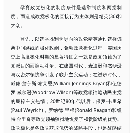
孕育政党极化的制度条件是选举制度和两党制
度，而造成政党极化的直接行为主体则是精英(36)和
大众。
首先，以选举胜利为导向的政党精英通过选择偏
离中间路线的极化政纲，驱动政党极化过程。美国历
史上高度极化时期的显著特征之一就是政党领袖为了
党派目的而煽动斗争。在建国时代，麦迪逊和杰斐逊
与汉密尔顿抗争引发了联邦主义运动；在进步时代，
威廉·詹宁斯·布莱恩(William Jennings Bryan)和伍德
罗·威尔逊(Woodrow Wilson)等政党领袖煽动民主党
的民粹主义热情；20世纪80年代以后，保罗·韦里希
(Paul Weyrich)，罗纳德·里根(Ronald Reagan)和纽
特·金里奇等政党领袖狡猾地恢复了权贵阶级的优势。
政党极化是各政党获取优势的战略手段，也是战略结