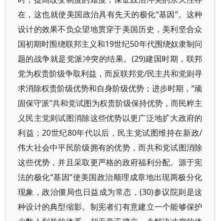
在，这也就使美国政治具有先天的极化“基因”。这种
设计的效果不负众望地贯穿于美国历史，美利坚合众
国初期时围绕联邦主义和19世纪50年代围绕奴隶制问
题的战争就是党派冲突的结果。(29)建国时期，联邦
党为权贵阶级争取利益，而反联邦党/民主共和党则寻
求消除权贵阶级优势和自身阶级优势；进步时期，“顽
固保守派”共和党试图为权贵阶级保持优势，而民粹主
义民主党则试图消除这些优势以更广泛地扩大政府的
利益；20世纪80年代以后，民主党试图维持在新政/
伟大社会中平民阶级拥有的优势，而共和党试图消除
这些优势，并且采取更严格的政府福利分配。源于宪
法的极化“基因”使美国政治顺理成章地出现两极分化
现象，政治僵局也日益成为常态，(30)参议院则是这
种设计的典型缩影。制宪者们有意建立一个能够保护