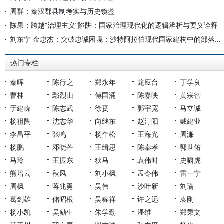
周群：秦汉郡县制考实与历史镜鉴
陈果：跨越“治理主义”陷阱：国家治理现代化的逻辑辨析与要义诠释
刘东宁 金忠杰：突破忠诚困境：沙特阿拉伯现代国家建构中的部落整合及国家治理承变
热门专栏
秦晖
陈行之
郑永年
龙应台
丁学良
曹林
鄢烈山
傅国涌
陈嘉映
黄宗智
于建嵘
陈志武
徐贲
郭宇宽
马立诚
杨祖陶
沈志华
向继东
赵汀阳
戴建业
李昌平
张鸣
杨奎松
王海光
周濂
杨鹏
邓晓芒
王缉思
陈奉孝
郭世佑
马玲
王振东
狄马
袁伟时
史啸虎
熊培云
秋风
刘小枫
孟令伟
雷一宁
周枫
蒋兆勇
吴伟
沙叶新
刘瑜
葛剑雄
储昭根
吴稼祥
许之远
袁刚
杨小凯
吴励生
朱学勤
潘维
郑秉文