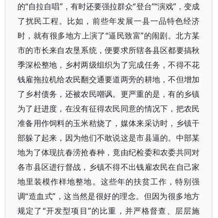
的“自拉自唱”，有时还要强拉群众“登台”“演戏”，变成
了扰民工程。比如，前些年发展一县一品特色经济
时，就有很多地方上演了“逼民致富”的闹剧。北方某
市的市长来自农垦系统，便要求所辖各县区都要搞秋
季深松整地，乡村两级组织为了完成任务，不得不花
钱雇拖拉机给农民翻交通要道两旁的耕地，不但增加
了乡村债务，还被农民嘲讽。更严重的是，有的乡镇
为了赶进度，在没有征得农民同意的情况下，把农民
准备用作饲料的玉米秸烧了，媒体来采访时，乡镇干
部躲了起来，因为他们不敢说这是市县逼的。中部某
地为了体现抗春涝抢春种，竟由纪检委和农委共同对
各市县区进行督战，乡镇不得不出钱雇农民在自己家
地里装模作样地整地。这些年的扶贫工作，特别强
调“造血式”，这当然是很好的理念。但因为很多地方
规定了“开发型项目”的比重，并严格督查、层层施