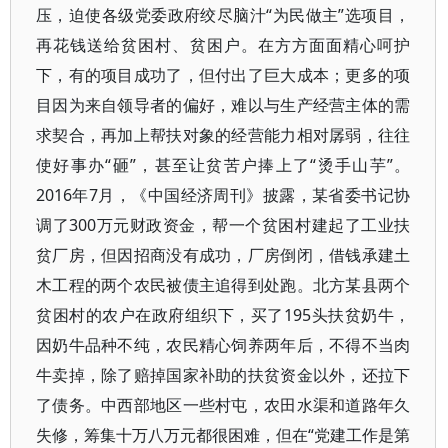
压，迫使各级党委政府绞尽脑汁“为民做主”选项目，
再花钱送给贫困村、贫困户。在方方面面精心呵护
下，有的项目成功了，但付出了巨大成本；更多的项
目因为来自领导者的偏好，难以与生产经营主体的需
求契合，再加上帮扶对象的经营能力相对孱弱，往往
使好事办“砸”，甚至让贫苦户捧上了“烫手山芋”。
2016年7月，《中国经济周刊》披露，某省委书记协
调了300万元财政资金，帮一个贫困村建起了工业扶
贫厂房，但因招商没有成功，厂房倒闭，借钱承建土
木工程的两个农民被债主追得到处跑。北方某县两个
贫困村的农户在政府组织下，买了195头扶贫奶牛，
因奶牛品种不纯，农民精心饲养两年后，不得不当肉
牛卖掉，除了赔掉国家补助的扶贫资金以外，还拉下
了债务。中西部地区一些村屯，农田水渠和道路年久
失修，筹集十万八万元都很困难，但在“党建工作是第