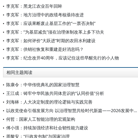
李克军：黑龙江农业百年回眸
李克军：地方治理中的政绩考核亟待改进
李克军：应该果断废止基层工作的“一票否决制”
李克军：“为基层减负”须在治理体制改革上多下功夫
李克军：如何评价“大跃进”时期的农田水利建设
李克军：供销社恢复和重建是好消息吗？
李克军：纪念改开40周年，应该记住这些早醒先行的小人物
相同主题阅读
陈康令：中华传统典礼的国家治理智慧
王江成：铸牢中华民族共同体意识的“认同价值”分析
刘海林：人大决定制度的理论逻辑与实践完善
以政党使命引领发展方向 以治理智慧共绘时代新篇——2026发展中国家国家治理高端智库平行论坛综述
何哲：国家人工智能治理的宏观架构
傅小强：持续加强经济和社会韧性能力建设
周黎安：“行政发包制”与国家治理