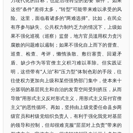
力现代化的目标，也是治理转型的必要“条件”。如果
这些“条件”差得太多，“转型”可能带来难以承受的风
险。这里，面临着诸多的“两难选择”。比如，在民众
有序参与缺失、公共权力制约乏力的情况下，上级如
果不强化巡视（巡察）监督，地方官员滥用权力贪污
腐败的问题难以遏制；如果不强化自上而下的督查、
巡查、检查、考评，懒惰涣散、敷衍塞责、回避矛
盾、缺少作为等官僚主义积习难以革除。但实践证
明，这些带有“人治”和“压力型”体制色彩的手段，往
往使权力更加向上级和某些强势部门集中，使本来十
分孱弱的基层民主和自治的发育空间受到挤压，从而
导致“用形式主义反对形式主义，用形式主义应付官僚
主义”的恶性循环。再如，坚持由上级党委任命县乡两
级官员和村级党组织负责人，有利于强化我党对基层
的领导和控制，但却很难克服“层层对上负责”带来的