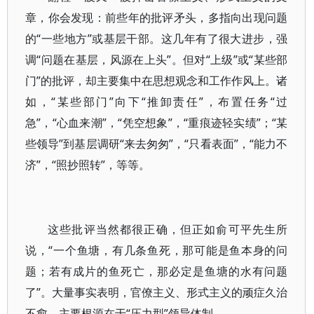
章，你会发现：前些年的批评矛头，多指向出现问题
的“一些地方”或基层干部。这几年有了很大进步，强
调“问题在基层，风源在上头”。但对“上级”或“某些部
门”的批评，却主要集中在思想观念和工作作风上。诸
如，“某些部门”向下“推卸责任”，布置任务“过
急”，“心血来潮”，“凭空想象”，“重痕迹轻实绩”；“某
些领导”到基层调研“来去匆匆”，“只看表面”，“能力不
济”，“照抄照转”，等等。
这些批评当然都很正确，但正如俞可平先生所
说，“一个鱼塘，有几条鱼死，那可能是鱼本身的问
题；若有成片的鱼死亡，那必定是鱼塘的水有问题
了”。大量事实表明，官僚主义、形式主义的顽症久治
不愈，主要根源在于“压力型”领导体制。