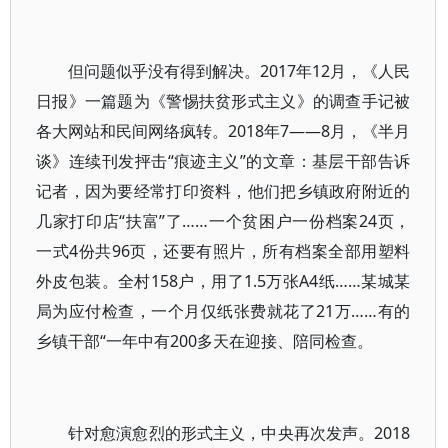
但问题似乎没有得到解决。2017年12月，《人民
日报》一篇题为《警惕扶贫形式主义》的调查手记被
各大网站和民间网络疯转。2018年7——8月，《半月
谈》连续刊发抨击“痕迹主义”的文章：基层干部告诉
记者，因为要经常打印资料，他们把乡镇政府附近的
几家打印店“扶富”了……一个贫困户一份档案24页，
一式4份共96页，还要有照片，所有档案全部用塑料
外皮包装。全村158户，用了1.5万张A4纸……某城某
局为应付检查，一个月仅纸张费就花了21万……有的
乡镇干部“一年中有200多天在迎接、陪同检查。
针对愈演愈烈的形式主义，中央再次发声。2018