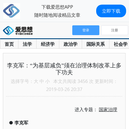
下载爱思想APP
立即下载
随时随地阅读精品文章
登录
注册
首页
法学
经济学
政治学
国际关系
社会学
李克军：“为基层减负”须在治理体制改革上多
下功夫
选择字号：
大
中
小
本文共阅读 3456 次 更新时间：
2019-03-26 20:37
进入专题：
国家治理
●
李克军