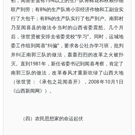
初，闻喜全县有75%以上的生产队将棉花和秋粮作物
联产到劳；有8%的生产队将小宗经济作物和工副业实
行了大包干；有8%的生产队实行了包产到户。南郭村
乃至闻喜县的做法令当时的山西省委震怒。几个月
后，张世贤被安排去省委党校“学习”。同时，运城地
委工作组到闻喜“纠偏”，要求各公社办学习班，批判
并纠正南郭三队的做法，轰轰烈烈的改革之火被扑
灭。直到1981年，新任省委书记到闻喜考察，肯定了
南郭三队的做法，改革春风才重新吹绿了山西大地
（张世贤：《承包之花闻喜开》，2008年10月1日
《山西新闻网》）。
（四）农民思想家的命运起伏