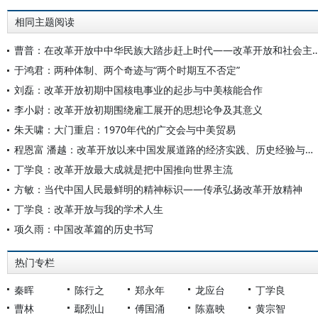
相同主题阅读
曹普：在改革开放中中华民族大踏步赶上时代——改革开放和社会
于鸿君：两种体制、两个奇迹与“两个时期互不否定”
刘磊：改革开放初期中国核电事业的起步与中美核能合作
李小尉：改革开放初期围绕雇工展开的思想论争及其意义
朱天啸：大门重启：1970年代的广交会与中美贸易
程恩富 潘越：改革开放以来中国发展道路的经济实践、历史经验与未来进路
丁学良：改革开放最大成就是把中国推向世界主流
方敏：当代中国人民最鲜明的精神标识——传承弘扬改革开放精神
丁学良：改革开放与我的学术人生
项久雨：中国改革篇的历史书写
热门专栏
秦晖
陈行之
郑永年
龙应台
丁学良
曹林
鄢烈山
傅国涌
陈嘉映
黄宗智