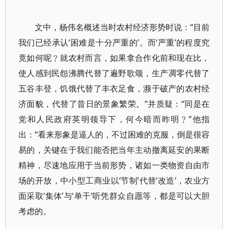
文中，杨伟名概述当时农村经济形势时说：“目前
我们已经承认‘困难是十分严重的’。而‘严重’的程度究
竟如何呢﹖就农村而言，如果拿合作化前和现在比，
使人感到民怨沸腾代替了遍野歌颂，生产凋零代替了
五谷丰登，饥饿代替了丰衣足食，濒于破产的农村经
济面貌，代替了昔日的景象繁荣。”并质疑：“同是在
党和人民政府英明领导下，何今暗而昨明﹖”他指
出：“看来形象是逼人的，不过困难的克服，倒是很容
易的，关键在于我们能否把当年主动撤离延安的果断
精神，尽速地应用于当前形势，诸如一类物资自由市
场的开放，中小型工商业以‘节制’代替‘改造’，农业方
面采取‘集体’与‘单干’听凭群众自愿等，都是可以大胆
考虑的。