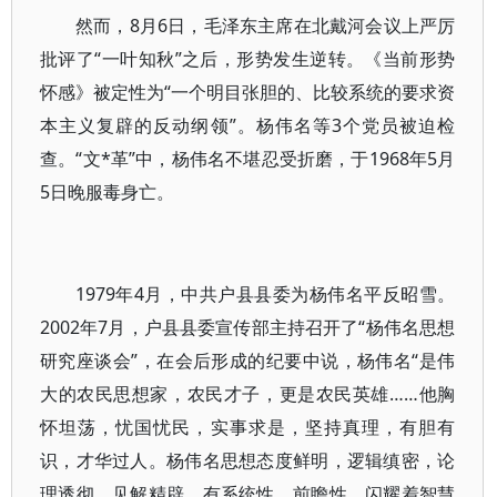
然而，8月6日，毛泽东主席在北戴河会议上严厉
批评了“一叶知秋”之后，形势发生逆转。《当前形势
怀感》被定性为“一个明目张胆的、比较系统的要求资
本主义复辟的反动纲领”。杨伟名等3个党员被迫检
查。“文*革”中，杨伟名不堪忍受折磨，于1968年5月
5日晚服毒身亡。
1979年4月，中共户县县委为杨伟名平反昭雪。
2002年7月，户县县委宣传部主持召开了“杨伟名思想
研究座谈会”，在会后形成的纪要中说，杨伟名“是伟
大的农民思想家，农民才子，更是农民英雄……他胸
怀坦荡，忧国忧民，实事求是，坚持真理，有胆有
识，才华过人。杨伟名思想态度鲜明，逻辑缜密，论
理透彻，见解精辟，有系统性，前瞻性，闪耀着智慧