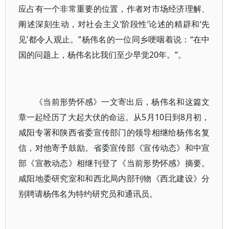
应占有一个非常重要的位置，作者对市场经济理解、
阐述深刻生动，对社会主义‘阶段性’论述的精辟和‘先
见’都令人观止。”杨伟名的一位同乡哽咽着说：“在中
国的问题上，杨伟名比我们至少早觉20年。”。
《当前形势怀感》一文寄出后，杨伟名和这篇文
章一起经历了大起大伏的命运。从5月10日到8月初，
咸阳专署和陕西省委宣传部门的领导相继给杨伟名复
信，对他寄予鼓励。省委宣传部《宣传动态》和中宣
部《宣教动态》相继刊登了《当前形势怀感》摘要。
咸阳地委研究室和和西北局内部刊物《西北建设》分
别聘请杨伟名为特约研究员和通讯员。