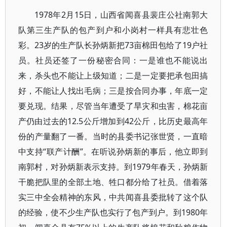
1978年2月15日，山西省闻喜县裴庄公社南郭大
队第三生产队的包产到户和小岗村一样具有悲壮色
彩。23岁的生产队长孙炳新把73亩棉田包给了19户社
员。社员还签了一份秘密合同：一是谁也不能说出
来，杀头也不能让上级知道；二是一定要把承包田搞
好，不能让人找出毛病；三是按合同办事，年底一定
要兑现。结果，尽管当年遭受了旱灾和虫害，棉花亩
产仍由过去的12.5公斤增加到42公斤，比历史最高年
份的产量翻了一番。当时的县委书记张世贤，一直暗
中支持“联产计酬”。在听说孙炳新的事后，他立即到
南郭村，对孙炳新表示支持。到1979年春天，孙炳新
干脆把队里的全部土地、牲口都分给了社员。借着落
实三中全会精神的东风，中共闻喜县委批转了这个队
的经验，使不少生产队也实行了包产到户。到1980年