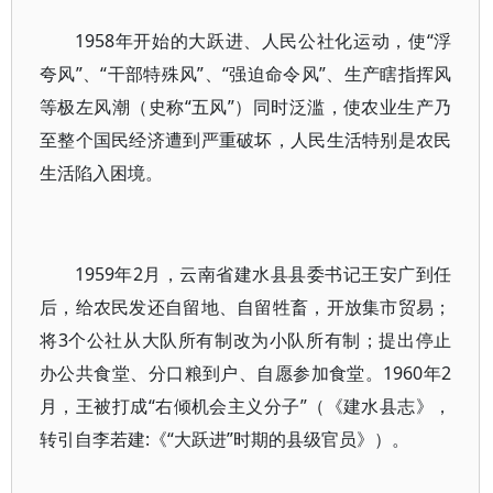
1958年开始的大跃进、人民公社化运动，使“浮
夸风”、“干部特殊风”、“强迫命令风”、生产瞎指挥风
等极左风潮（史称“五风”）同时泛滥，使农业生产乃
至整个国民经济遭到严重破坏，人民生活特别是农民
生活陷入困境。
1959年2月，云南省建水县县委书记王安广到任
后，给农民发还自留地、自留牲畜，开放集市贸易；
将3个公社从大队所有制改为小队所有制；提出停止
办公共食堂、分口粮到户、自愿参加食堂。1960年2
月，王被打成“右倾机会主义分子”（《建水县志》，
转引自李若建:《“大跃进”时期的县级官员》）。