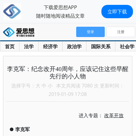
下载爱思想APP
立即下载
随时随地阅读精品文章
登录
注册
首页
法学
经济学
政治学
国际关系
社会学
李克军：纪念改开40周年，应该记住这些早醒
先行的小人物
选择字号：
大
中
小
本文共阅读 7080 次 更新时间：
2019-01-09 17:08
进入专题：
改革开放
●
李克军