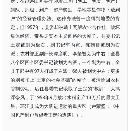
定，在边远山区实行“水稻三包（包工、包资、包产）
到队，到组，到户，超产奖励，旱地零星作物下放到
户”的经营管理办法。这种办法曾一度得到地委的肯
定，但1957年，县委却被戴上瓦解农业合作社、破坏
集体经济、带头走资本主义道路的大帽子。县委书记
王定被划为极右，副书记车丙寅、陈朝群被划为右
派；农村部正副部长谭彦明、李坚被划为中右；全县
八个区四个区委书记被划为右派，一个划为中右，全
县干部中有97人打成了右派，66人被划为中右；更多
的则被扣上“王定的社会基础”的帽子，被清除回农村
管制劳动。后任县委书记吸取了王定的“教训”，大搞
浮夸风，于1958年9月放出水稻亩产13万斤的最大卫
星。环江县成为大跃进运动的重灾区（卢蒙坚：《中
国包产到户首倡者王定的遭遇》）。