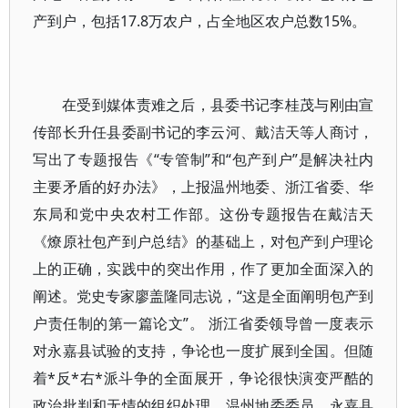
产到户，包括17.8万农户，占全地区农户总数15%。
在受到媒体责难之后，县委书记李桂茂与刚由宣
传部长升任县委副书记的李云河、戴洁天等人商讨，
写出了专题报告《“专管制”和“包产到户”是解决社内
主要矛盾的好办法》，上报温州地委、浙江省委、华
东局和党中央农村工作部。这份专题报告在戴洁天
《燎原社包产到户总结》的基础上，对包产到户理论
上的正确，实践中的突出作用，作了更加全面深入的
阐述。党史专家廖盖隆同志说，“这是全面阐明包产到
户责任制的第一篇论文”。 浙江省委领导曾一度表示
对永嘉县试验的支持，争论也一度扩展到全国。但随
着*反*右*派斗争的全面展开，争论很快演变严酷的
政治批判和无情的组织处理。温州地委委员、永嘉县