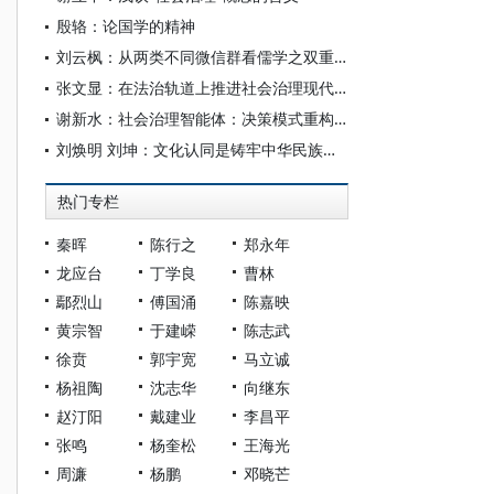
殷辂：论国学的精神
刘云枫：从两类不同微信群看儒学之双重困境——熟人群一潭死水，匿名群乱作一团
张文显：在法治轨道上推进社会治理现代化——《法律与社会治理》 卷首语 （代）
谢新水：社会治理智能体：决策模式重构与典型风险防范
刘焕明 刘坤：文化认同是铸牢中华民族共同体意识的根脉
热门专栏
秦晖
陈行之
郑永年
龙应台
丁学良
曹林
鄢烈山
傅国涌
陈嘉映
黄宗智
于建嵘
陈志武
徐贲
郭宇宽
马立诚
杨祖陶
沈志华
向继东
赵汀阳
戴建业
李昌平
张鸣
杨奎松
王海光
周濂
杨鹏
邓晓芒