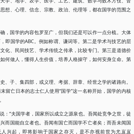
、天学、地学、农学、医学、工艺、建筑、数学与数术方伎、音
、思想、心理、信念、宗教、政治、伦理等，都在国学的范围之
的确，国学的内容包罗至广，但我们还是可以作一点分梳。大体
，即国学的ABC。例如称谓、谦词等。第二是学术与技艺的层
方文化、民间技艺、学术传统之传承，比较专门。第三是道德价
人如何做人，懂得人生价值，培养人格操守，如何安身立命。第
、史、子、集四部，或义理、考据、辞章、经世之学的诸路向。
末留亡日本的志士仁人使用“国学”这一名称开始，国学的内核
。
说：“夫国学者，国家所以成立之源泉也。吾闻处竞争之世，徒
不兴而国能自立者也。吾闻有国亡而国学不亡者矣；而吾未闻国
无人兴起，即将影响于国家之存灭，是不亦视前世为尤岌岌