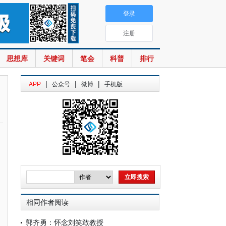
登录
注册
思想库
关键词
笔会
科普
排行
|
|
|
APP
公众号
微博
手机版
相同作者阅读
郭齐勇：怀念刘笑敢教授