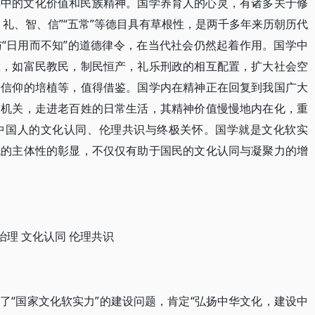
其中的文化价值和民族精神。国学养育人的心灵，有诸多关于修
礼、智、信”“五常”等德目具有草根性，是两千多年来历朝历代
“日用而不知”的道德律令，在当代社会仍然起着作用。国学中
慧，如富民教民，制民恒产，礼乐刑政的相互配置，扩大社会空
间信仰的培植等，值得借鉴。国学内在精神正在回复到我国广大
、机关，走进老百姓的日常生活，其精神价值慢慢地内在化，重
中国人的文化认同、伦理共识与终极关怀。国学就是文化软实
统的主体性的彰显，不仅仅有助于国民的文化认同与凝聚力的增
治理 文化认同 伦理共识
了“国家文化软实力”的建设问题，肯定“弘扬中华文化，建设中