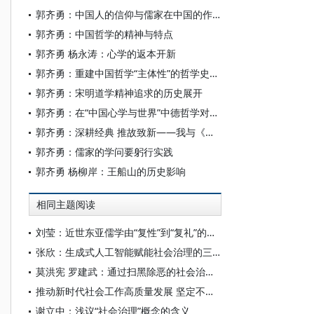
郭齐勇：中国人的信仰与儒家在中国的作用
郭齐勇：中国哲学的精神与特点
郭齐勇 杨永涛：心学的返本开新
郭齐勇：重建中国哲学“主体性”的哲学史书写
郭齐勇：宋明道学精神追求的历史展开
郭齐勇：在“中国心学与世界”中德哲学对话开幕式上的讲话
郭齐勇：深耕经典 推故致新——我与《船山学刊》
郭齐勇：儒家的学问要躬行实践
郭齐勇 杨柳岸：王船山的历史影响
相同主题阅读
刘莹：近世东亚儒学由“复性”到“复礼”的范式转型
张欣：生成式人工智能赋能社会治理的三重维度
莫洪宪 罗建武：通过扫黑除恶的社会治理——以贯彻落实《反有组织犯罪法》为视角
推动新时代社会工作高质量发展 坚定不移走中国特色社会主义社会治理之路
谢立中：浅议“社会治理”概念的含义