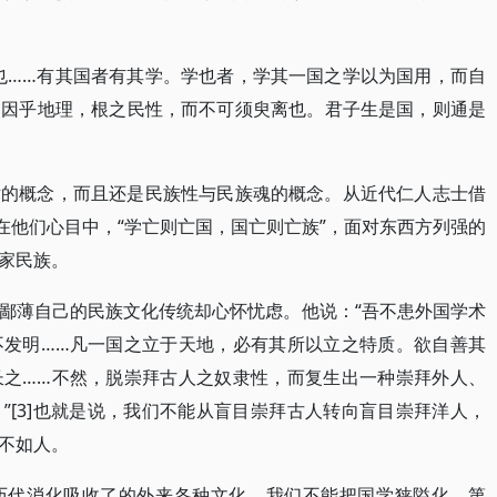
也……有其国者有其学。学也者，学其一国之学以为国用，而自
，因乎地理，根之民性，而不可须臾离也。君子生是国，则通是
术的概念，而且还是民族性与民族魂的概念。从近代仁人志士借
在他们心目中，“学亡则亡国，国亡则亡族”，面对东西方列强的
家民族。
鄙薄自己的民族文化传统却心怀忧虑。他说：“吾不患外国学术
不发明……凡一国之立于天地，必有其所以立之特质。欲自善其
长之……不然，脱崇拜古人之奴隶性，而复生出一种崇拜外人、
”[3]也就是说，我们不能从盲目崇拜古人转向盲目崇拜洋人，
不如人。
历代消化吸收了的外来各种文化。我们不能把国学狭隘化。第