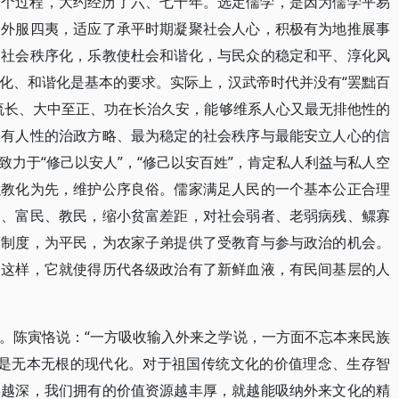
一个过程，大约经历了六、七十年。选定儒学，是因为儒学平易
，外服四夷，适应了承平时期凝聚社会人心，积极有为地推展事
使社会秩序化，乐教使杜会和谐化，与民众的稳定和平、淳化风
化、和谐化是基本的要求。实际上，汉武帝时代并没有“罢黜百
流长、大中至正、功在长治久安，能够维系人心又最无排他性的
最有人性的治政方略、最为稳定的社会秩序与最能安立人心的信
力于“修己以安人”，“修己以安百姓”，肯定私人利益与私人空
以教化为先，维护公序良俗。儒家满足人民的一个基本公正合理
民、富民、教民，缩小贫富差距，对社会弱者、老弱病残、鳏寡
育制度，为平民，为农家子弟提供了受教育与参与政治的机会。
。这样，它就使得历代各级政治有了新鲜血液，有民间基层的人
。陈寅恪说：“一方吸收输入外来之学说，一方面不忘本来民族
可能是无本无根的现代化。对于祖国传统文化的价值理念、生存智
得越深，我们拥有的价值资源越丰厚，就越能吸纳外来文化的精