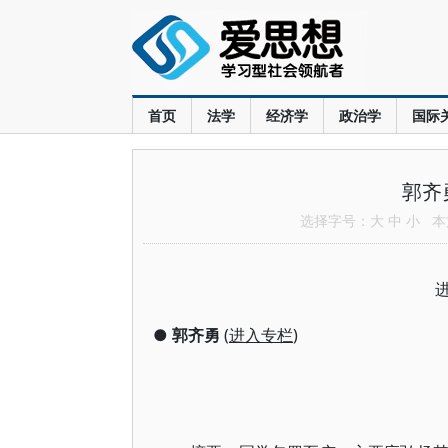
首页
法学
经济学
政治学
国际
郭齐
选择字号：
大
中
小
本文
●
郭齐勇
(
进入专栏
)