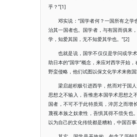
乎？”[1]
邓实说：“国学者何？一国所有之学
治其一国者也。国学者，与有国而俱来
学，知爱其国，无不知爱其学也。”[2]
也就是说，国学不仅仅是学问或学
助日本的“国学”概念，来应对西学开始，
野蛮侵略，他们试图以保文化学术来救国
梁启超积极引进西学，然而对于国人
思想之不输入，吾惟患本国学术思想之
国者，不可不于此特质焉，淬厉之而增
蔑视本族之奴隶性，吾惧其得不偿失也。
以为自己的文化传统都是糟粕，中国百事
其实，国学是开放的，包含了历朝