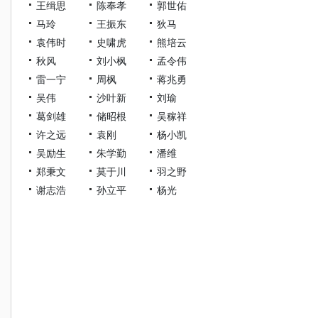
王缉思
陈奉孝
郭世佑
马玲
王振东
狄马
袁伟时
史啸虎
熊培云
秋风
刘小枫
孟令伟
雷一宁
周枫
蒋兆勇
吴伟
沙叶新
刘瑜
葛剑雄
储昭根
吴稼祥
许之远
袁刚
杨小凯
吴励生
朱学勤
潘维
郑秉文
莫于川
羽之野
谢志浩
孙立平
杨光