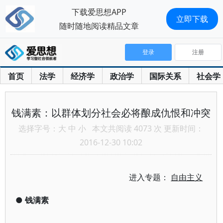
下载爱思想APP
立即下载
随时随地阅读精品文章
登录
注册
首页
法学
经济学
政治学
国际关系
社会学
钱满素：以群体划分社会必将酿成仇恨和冲突
选择字号：
大
中
小
本文共阅读 4073 次 更新时间：
2016-12-30 10:02
进入专题：
自由主义
●
钱满素