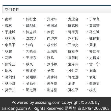
热门专栏
秦晖
陈行之
郑永年
龙应台
丁学良
曹林
鄢烈山
傅国涌
陈嘉映
黄宗智
于建嵘
陈志武
徐贲
郭宇宽
马立诚
杨祖陶
沈志华
向继东
赵汀阳
戴建业
李昌平
张鸣
杨奎松
王海光
周濂
杨鹏
邓晓芒
王缉思
陈奉孝
郭世佑
马玲
王振东
狄马
袁伟时
史啸虎
熊培云
秋风
刘小枫
孟令伟
雷一宁
周枫
蒋兆勇
吴伟
沙叶新
刘瑜
葛剑雄
储昭根
吴稼祥
许之远
袁刚
杨小凯
吴励生
朱学勤
潘维
郑秉文
莫于川
羽之野
谢志浩
孙立平
杨光
Powered by aisixiang.com Copyright © 2026 by
aisixiang.com All Rights Reserved 爱思想 京ICP备12007865