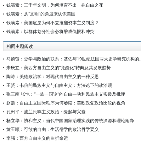
钱满素：三千年文明，为何培育不出一株自由之花
钱满素：从“文明”的角度来认识美国
钱满素：美国底层为何不去推翻资本主义制度？
钱满素：以群体划分社会必将酿成仇恨和冲突
相同主题阅读
马麟贺：史学与政治的联系：基佐与19
来庆立：美西方自由主义的“觉醒化”转向及其发展趋势
陶涛：美德政治学：对现代自由主义的一种反思
王赟：韦伯的民族主义与自由主义：方法论下的政治观
张三南 张恺：“一族一国论”的自由—功利民族主义实质及批评
赵晨：自由主义国际秩序为何萎缩：美欧政党政治比较的视角
孔田平：波兰民粹主义政治：缘起与兴衰
杨立华：协和主义：当代中国国家治理实践的传统渊源和理论阐释
黄玉顺：可欲的自由：生活儒学的政治哲学要义
李强：西方自由主义的曲折命运