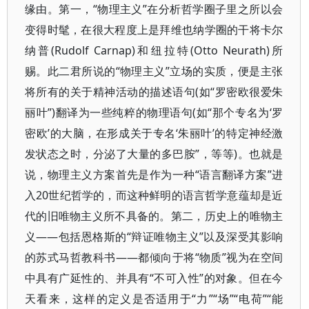
缘由。第一，“物理主义”在分析哲学圈子里之所以会
变得时髦，在很大程度上是拜维也纳学圈的干将卡尔
纳普(Rudolf Carnap)和纽拉特(Otto Neurath)所
赐。此二君所说的“物理主义”立场的实质，便是主张
将所有的关于精神活动的描述语句(如“罗密欧很爱朱
丽叶”)翻译为一些纯粹的物理语句(如“那个专名为‘罗
密欧’的大脑，在形成关于专名‘朱丽叶’的特定神经激
发状态之时，分泌了大量的多巴胺”，等等)。也就是
说，物理主义方案首先是作为一种“语言翻译方案”进
入20世纪哲学的，而这种鲜明的语言哲学意蕴却是近
代的旧唯物主义所不具备的。第二，历史上的唯物主
义——包括恩格斯的“辩证唯物主义”以及深受其影响
的苏式马哲教科书——都倾向于将“物质”视为在空间
中具有广延性的、并具有“不可入性”的对象。但在今
天看来，这样的定义是否适用于“力”“场”“电荷”“能