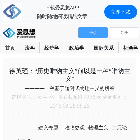
下载爱思想APP
立即下载
随时随地阅读精品文章
登录
注册
首页
法学
经济学
政治学
国际关系
社会学
徐英瑾：“历史唯物主义”何以是一种“唯物主
义”
————一种基于随附式物理主义的解答
选择字号：
大
中
小
本文共阅读 4776 次 更新时间：
2016-03-25 09:26
进入专题：
唯物史观
物理主义
二元论