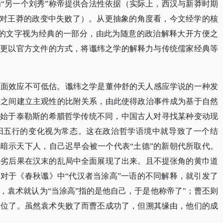
“另一个刘秀”称帝提供合法性依据（实际上，西汉与新莽时期
在反对王莽的政变中失败了）。从更抽象的角度看，今文经学的核
成的文字视为经典的一部分，由此为随意的政治解释大开方便之
则更以官方文件的方式，将谶纬之学的解释力与传统儒家经典等
负面效应不可低估。谶纬之学是董仲舒的天人感应学说的一种发
件之间建立主观性的比附关系，由此使得政治事件成为基于自然
肇始于泰勒斯的希腊哲学传统不同，中国古人对寻找某种变动现
阴阳五行的变化视为常态。这在政治哲学语境中就导致了一个结
此暗示天下人，自己迟早会被一个代表“土德”的新朝代所取代。
恶劣后果在汉末的乱局中全面展现了出来。且不提张角的黄巾道
是对于《春秋谶》中“代汉者当涂高”一语的不同解释，就引发了
，袁术就认为“当涂高”指的是他自己，于是他称帝了"；曹丕则
退位了。虽然袁术失败了而曹丕成功了，但溯其缘由，他们的成