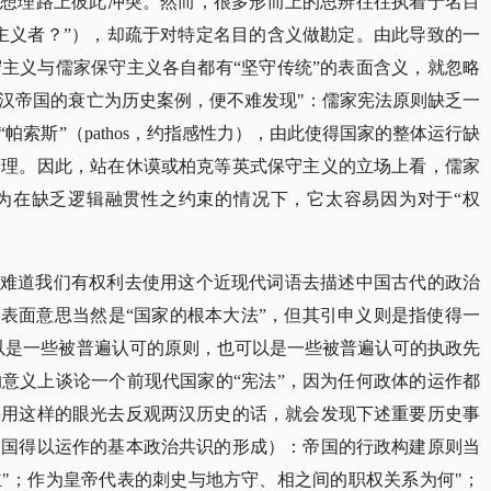
思想理路上彼此冲突。然而，很多形而上的思辨往往执着于名目
主义者？”），却疏于对特定名目的含义做勘定。由此导致的一
主义与儒家保守主义各自都有“坚守传统”的表面含义，就忽略
汉帝国的衰亡为历史案例，便不难发现"：儒家宪法原则缺乏一
纵“帕索斯”（pathos，约指感性力），由此使得国家的整体运行缺
管理。因此，站在休谟或柏克等英式保守主义的立场上看，儒家
为在缺乏逻辑融贯性之约束的情况下，它太容易因为对于“权
。难道我们有权利去使用这个近现代词语去描述中国古代的政治
的表面意思当然是“国家的根本大法”，但其引申义则是指使得一
以是一些被普遍认可的原则，也可以是一些被普遍认可的执政先
意义上谈论一个前现代国家的“宪法”，因为任何政体的运作都
果用这样的眼光去反观两汉历史的话，就会发现下述重要历史事
帝国得以运作的基本政治共识的形成）：帝国的行政构建原则当
"；作为皇帝代表的刺史与地方守、相之间的职权关系为何"；