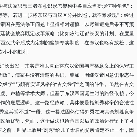
学与法家思想三者在意识形态架构中各自应当扮演何种角色"；
等等。若进一步将东汉与西汉区分并比照，就不难发现"：经过
汉帝国在宪法修正问题上显得相对谨慎，以尽量避免后果不可预
汉廷就会放弃既定改革策略（比如冻结迁都长安的计划、在度量
在西汉武帝后成为定制的盐铁专卖制度，在东汉也略有放松，这
一次小小的胜利。
彼此消长出发，其实是难以真正将东汉帝国与严格意义上的保守主
周政”，儒家并没有清楚的共识。譬如，围绕汉帝国意识形态斗
文经学”与颇有实证风格的“古文经学”之间的斗争。虽然在古文
服虔、卢植等学术大师，但基于东汉帝国诞生时的路径依赖，今
运作的底层逻辑。这一路径依赖，具体便是指刘秀称帝的合法性
刘秀发兵捕不道”一语。这一提法固然使得刘秀在与其余刘姓竞争
了政治优势，然而，这个做法也给帝国以后的政治运行留下了可
下之前，世界上敢用“刘秀”给儿子命名的父亲肯定不止一个，因