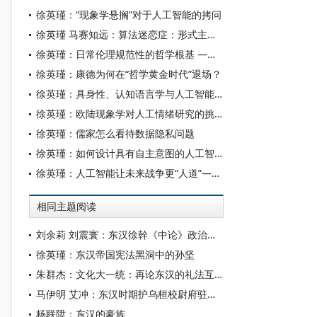
徐英瑾：“现象学悬搁”对于人工智能的拷问
徐英瑾 马赛知远：算法迷恋症：形式主义宰制及其德性出路
徐英瑾：日常伦理规范性的哲学根基 —— 以西田哲学为视角
徐英瑾：康德为何在“哲学黄金时代”退场？
徐英瑾：具身性、认知语言学与人工智能伦理学
徐英瑾：欧陆现象学对人工情绪研究的挑战
徐英瑾：儒家怎么看待数据隐私问题
徐英瑾：如何设计具有自主意图的人工智能体
徐英瑾：人工智能让未来战争更“人道”——回应埃隆·马斯克先生
相同主题阅读
刘余莉 刘震寰：东汉徐幹《中论》政治伦理的三重向度
徐英瑾：东汉帝国宪法黑洞中的孙坚
朱群杰：文化大一统：再论东汉的礼法互动——以五一简所见案验立法变革为中心
马伊明 艾冲：东汉时期护乌桓校尉府驻地新探——以《水经注》记载为基础
杨联陞：东汉的豪族