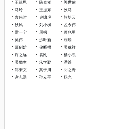
王缉思
陈奉孝
郭世佑
马玲
王振东
狄马
袁伟时
史啸虎
熊培云
秋风
刘小枫
孟令伟
雷一宁
周枫
蒋兆勇
吴伟
沙叶新
刘瑜
葛剑雄
储昭根
吴稼祥
许之远
袁刚
杨小凯
吴励生
朱学勤
潘维
郑秉文
莫于川
羽之野
谢志浩
孙立平
杨光