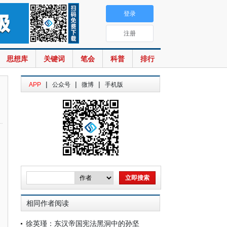
登录
注册
思想库
关键词
笔会
科普
排行
|
|
|
APP
公众号
微博
手机版
相同作者阅读
徐英瑾：东汉帝国宪法黑洞中的孙坚