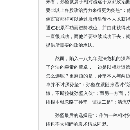
来看，孙坚就属于相对疏远于京都政治圈
要比以上各股政治势力来得更为炙热"：
像宦官那样可以通过服侍皇帝本人以获
通过积累军功而进阶秩位，并由此获得
一直很成功，而他若要继续成功下去，
提供所需要的政治承认。
然而，陷入一八九年宪法危机的汉
了合法的皇帝的董卓，一边是以相对道
怎么选呢？更麻烦的是，孙坚本人与两
卓并不讨厌孙坚
"：孙坚在跟随张温讨
嫌，不断拉拢孙坚入伙"；而另一方面，
绍根本就忽略了孙坚，证据二是"：清流
孙坚最后的选择是
"：作为一种相对
绍也不太和睦的袁术结成同盟。