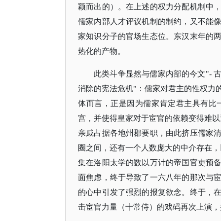
颖而出的）。在上述的权力分配机制中
儒家内部人才评议机制的制约，又不能
家知识分子的官场生态位。东汉末年的
热化的产物。
此类斗争显然与儒家内部的今文
"-
消除的宪法危机"：儒家对君主的性权力
体而言，正是因为儒家肯定君主具有比
宫，并使得皇家对于宦官的依赖变得难以
亲戚占据各地州郡要职，由此挤压儒家
圈之间，还有一个人数庞大的中介存在，
集在洛阳太学的数以万计的帝国官吏预
面焦虑，终于导致了一六八年的那次与
的心中引发了强烈的报复欲念。终于，
击宦官力量（十常侍）的戏码再次上演，