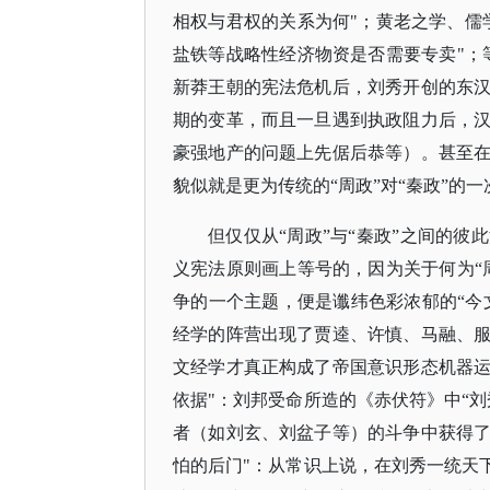
相权与君权的关系为何"；黄老之学、儒
盐铁等战略性经济物资是否需要专卖"；
新莽王朝的宪法危机后，刘秀开创的东
期的变革，而且一旦遇到执政阻力后，
豪强地产的问题上先倨后恭等）。甚至
貌似就是更为传统的“周政”对“秦政”的
但仅仅从
“周政”与“秦政”之间的
义宪法原则画上等号的，因为关于何为“
争的一个主题，便是谶纬色彩浓郁的“今
经学的阵营出现了贾逵、许慎、马融、
文经学才真正构成了帝国意识形态机器
依据"：刘邦受命所造的《赤伏符》中“
者（如刘玄、刘盆子等）的斗争中获得
怕的后门"：从常识上说，在刘秀一统天