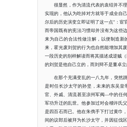
很显然，作为清流代表的袁绍并不
实现的，他认为吃掉对方就等于成全自
尔后的历史演变立即证明了这一点
"：宦
而帝国既有的宪法习惯却并没有为这些边
来为自己的合法性做注解，以便制造新
来，霍光废刘贺的行为也自然能增加其
一段历史的别样解读而将其描述成逆贼（
的刘贺是他自己立的，而刘辩不是董卓立
在那个充满变乱的一八九年，突然
是时任长沙太守的孙坚，未来的东吴皇
官、外戚、清流甚至凉州军阀—中的任何
军功升迁的乱世。他参加过对会稽许氏
是四百石而已。他在朱儁手下打过黄巾
间的议郎后被拜为长沙太守，并因征伐