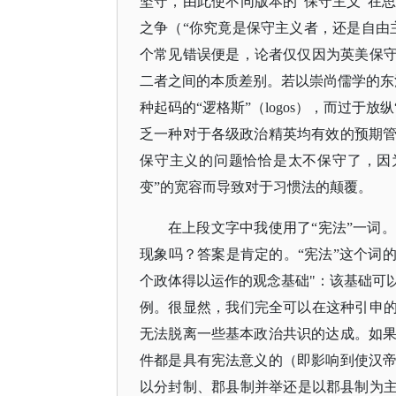
坚守，由此使不同版本的“保守主义”在
之争（“你究竟是保守主义者，还是自由
个常见错误便是，论者仅仅因为英美保守
二者之间的本质差别。若以崇尚儒学的东
种起码的“逻格斯”（logos），而过于放
乏一种对于各级政治精英均有效的预期
保守主义的问题恰恰是太不保守了，因
变”的宽容而导致对于习惯法的颠覆。
在上段文字中我使用了
“宪法”一词
现象吗？答案是肯定的。“宪法”这个词
个政体得以运作的观念基础"：该基础可
例。很显然，我们完全可以在这种引申的
无法脱离一些基本政治共识的达成。如
件都是具有宪法意义的（即影响到使汉
以分封制、郡县制并举还是以郡县制为主