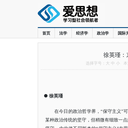
首页
法学
经济学
政治学
国际
徐英瑾：
选择字号：
大
中
小
本文
●
徐英瑾
在今日的政治哲学界，
“保守主义”
某种政治传统的坚守，但稍微有细致一点