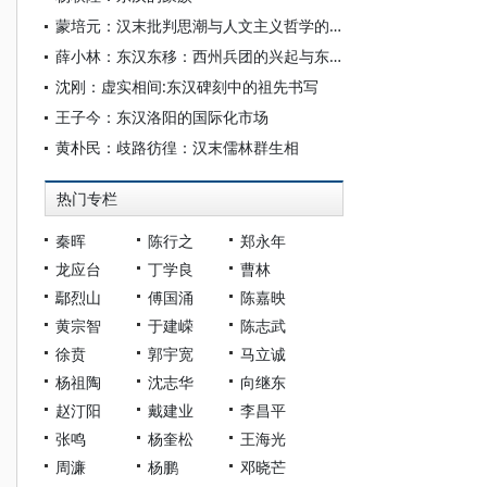
蒙培元：汉末批判思潮与人文主义哲学的重建
薛小林：东汉东移：西州兵团的兴起与东汉国势的衰退
沈刚：虚实相间:东汉碑刻中的祖先书写
王子今：东汉洛阳的国际化市场
黄朴民：歧路彷徨：汉末儒林群生相
热门专栏
秦晖
陈行之
郑永年
龙应台
丁学良
曹林
鄢烈山
傅国涌
陈嘉映
黄宗智
于建嵘
陈志武
徐贲
郭宇宽
马立诚
杨祖陶
沈志华
向继东
赵汀阳
戴建业
李昌平
张鸣
杨奎松
王海光
周濂
杨鹏
邓晓芒