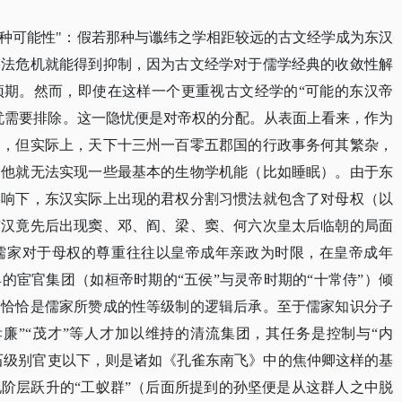
种可能性
"：假若那种与谶纬之学相距较远的古文经学成为东汉
宪法危机就能得到抑制，因为古文经学对于儒学经典的收敛性解
预期。然而，即使在这样一个更重视古文经学的“可能的东汉帝
忧需要排除。这一隐忧便是对帝权的分配。从表面上看来，作为
力，但实际上，天下十三州一百零五郡国的行政事务何其繁杂，
，他就无法实现一些最基本的生物学机能（比如睡眠）。由于东
影响下，东汉实际上出现的君权分割习惯法就包含了对母权（以
东汉竟先后出现窦、邓、阎、梁、窦、何六次皇太后临朝的局面
儒家对于母权的尊重往往以皇帝成年亲政为时限，在皇帝成年
的宦官集团（如桓帝时期的“五侯”与灵帝时期的“十常侍”）倾
又恰恰是儒家所赞成的性等级制的逻辑后承。至于儒家知识分子
廉”“茂才”等人才加以维持的清流集团，其任务是控制与“内
百石级别官吏以下，则是诸如《孔雀东南飞》中的焦仲卿这样的基
阶层跃升的“工蚁群”（后面所提到的孙坚便是从这群人之中脱