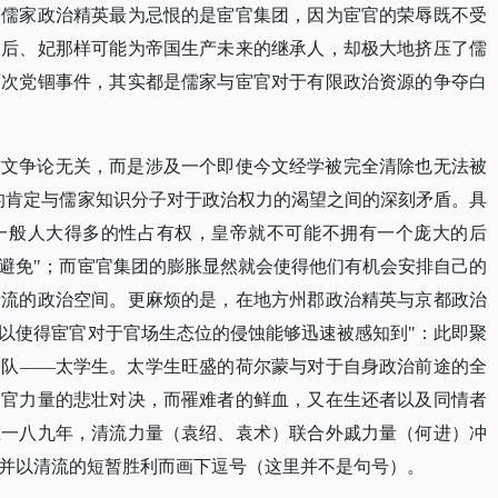
，儒家政治精英最为忌恨的是宦官集团，因为宦官的荣辱既不受
像后、妃那样可能为帝国生产未来的继承人，却极大地挤压了儒
两次党锢事件，其实都是儒家与宦官对于有限政治资源的争夺白
 古文争论无关，而是涉及一个即使今文经学被完全清除也无法被
的肯定与儒家知识分子对于政治权力的渴望之间的深刻矛盾。具
一般人大得多的性占有权，皇帝就不可能不拥有一个庞大的后
避免"；而宦官集团的膨胀显然就会使得他们有机会安排自己的
清流的政治空间。更麻烦的是，在地方州郡政治精英与京都政治
以使得宦官对于官场生态位的侵蚀能够迅速被感知到"：此即聚
备队——太学生。太学生旺盛的荷尔蒙与对于自身政治前途的全
宦官力量的悲壮对决，而罹难者的鲜血，又在生还者以及同情者
在一八九年，清流力量（袁绍、袁术）联合外戚力量（何进）冲
并以清流的短暂胜利而画下逗号（这里并不是句号）。