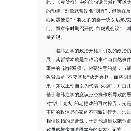
此，《赤伏符》中的这句话显然也可以为
的“国师”刘歆就曾改名“刘秀”，但他
心问题便是"：将太多的秦一统以后形
门。而章帝时期召开的“白虎观会议”，
量齐观。
谶纬之学的政治升格所引发的政治
展，其哲学本质是在政治事件与自然事
事件的
“被解释项”。需要注意的是，与
象背后的“不变基质”缺乏兴趣，而将
果：东汉王朝自以为代表“火德”，并由
基于谶纬之学的意识形态操作所导致的
对“以土克火”的老把戏的再次操弄，光
不同的政治野心家的不同激进行为。比如
相信这指的是曹魏，于是他逼迫汉献帝
败显然与这句谶语本身的有效性无关。