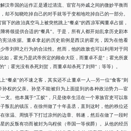
理解汉帝国的运作正是通过清流、宦官与外戚之间的微妙平衡而
己，却不知晓吃掉自己的对手就等于变相地吃掉自己的一部分。
官留下的政治真空马上被突然跳上“餐桌”的西凉军阀董卓占据，
陲将领提供合适的“餐具”。于是，所有人都开始乱拿历史剧本
的宪法依据。董卓拿起的历史前例是西汉的霍光，因为在他看
废少帝刘辩之行为的合法性。然而，他的政敌也可以利用对于同
比如，霍光乃是武帝所定的顾命大臣，而董卓不是"；霍光所废
的"；霍光没有杀死刘贺，而董卓却杀死了刘辩"；等等）。
跳上
“餐桌”的不速之客，其实还不止董卓一人—另一位“食客”则
帝孙权的父亲。孙坚不能被归为上面提到的各种政治势力—宦
一支。他本属于“工蚁”，只是侥幸生活在一个寒族官吏可以靠
父子叛乱的镇压，在徐州做了十年县丞，直到这时，他的秩位还
，在张温、周慎手下打过凉州的边章、韩遂，然后在做了一段时
区星的反叛有功而被封为乌程侯（帝国一等侯爵）。从他的经历