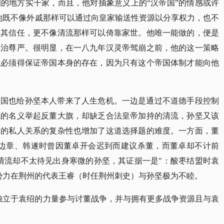
的地方实干家，而且，他对抽象意义上的“汉帝国”的情感或许
他既不像外戚那样可以通过向皇家输送性资源以分享权力，也不
得其信任，更不像清流那样可以倚靠家世。他唯一能做的，便是
政治尊严。很明显，在一八九年汉灵帝驾崩之前，他的这一策略
就必须得保证帝国本身的存在，因为只有这个帝国体制才能向他
帝国也给孙坚本人带来了人生危机。一边是通过不道德手段控制
德的名义举起反董大旗，却缺乏合法皇帝加持的清流，孙坚又该
边的私人关系的复杂性也增加了这道选择题的难度。一方面，董
伐边章、韩遂时曾因董卓开会迟到而建议杀董，而董卓却不计前
清流却不太待见出身寒微的孙坚，其证据一是"：酸枣结盟时袁
势力在荆州的代表王睿（时任荆州刺史）与孙坚极为不睦。
独立于袁绍的力量参与讨董战争，并与拥有更多战争资源且与袁