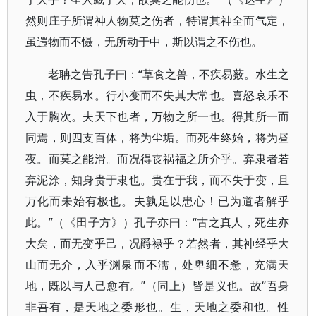
然则庄子所谓神人物莫之伤者，特谓其神全而气定，
虽遌物而不慑，无所动于中，斯以谓之不伤也。
老聃之告孔子曰：“草食之兽，不疾易薮。水生之
虫，不疾易水。行小变而不失其大常也。喜怒哀乐不
入于胸次。夫天下也者，万物之所一也。得其所一而
同焉，则四支百体，将为尘垢。而死生终始，将为昼
夜。而莫之能滑。而况得丧祸福之所介乎。弃隶者若
弃泥涂，知身贵于隶也。贵在于我，而不失于变，且
万化而未始有极也。夫孰足以患心！已为道者解乎
此。”（《田子方》）孔子亦曰：“古之真人，死生亦
大矣，而无变乎己，况爵禄乎？若然者，其神经乎大
山而无介，入乎渊泉而不濡，处卑细不惫，充满天
地，既以与人己愈有。”（同上）皆是义也。故“吾身
非吾有，是天地之委形也。生，天地之委和也。性