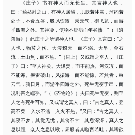
《庄子》书有神人而无长生。其言神人也，
曰：“藐姑射之山，有神人居焉，肌肤若冰雪，淖约若
处子，不食五谷，吸风饮露，乘云气，御飞龙，而游
乎四海之外。其神凝，使物不疵疠而年谷熟。”（《逍
遥游》）此庄子之所谓神人也。《庄子》又言曰：“之
人也，物莫之伤。大浸稽天，而不溺。大旱，金石
流，土山焦，而不热。”（同上）又或谓之至人，《庄
子》曰：“至人神矣。大泽焚，而不能热。河汉冱，而
不能寒。疾雷破山，风振海，而不能惊。若然者，乘
云气，骑日月，而游乎四海之外。死生无变于己，而
况利害之端乎。”（《齐物论》）夫曰死生无变，则至
人之有死生可知。又或谓之真人，曰：“古之真人，登
高不栗，入水不濡，入火不热。”又曰：“古之真人，
其寝不梦，其觉无忧，其食不甘，其息深深，真人之
息以踵，众人之息以喉，屈服者其嗌言若哇，其嗜欲