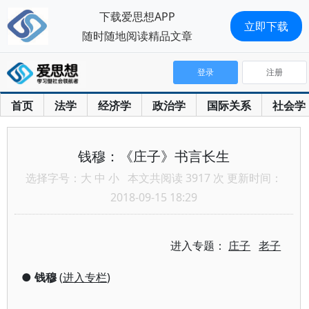
下载爱思想APP
立即下载
随时随地阅读精品文章
登录
注册
首页
法学
经济学
政治学
国际关系
社会学
钱穆：《庄子》书言长生
选择字号：
大
中
小
本文共阅读 3917 次 更新时间：
2018-09-15 18:29
进入专题：
庄子
老子
●
钱穆
(
进入专栏
)