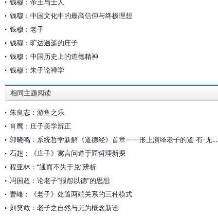
钱穆：帝王与士人
钱穆：中国文化中的最高信仰与终极理想
钱穆：老子
钱穆：旷达逍遥的庄子
钱穆：中国历史上的道德精神
钱穆：朱子论禅学
相同主题阅读
朱良志：游鱼之乐
肖鹰：庄子美学辨正
郭晓鸣：系统哲学新解《道德经》首章——形上演绎老子的道-有-无三角
石超：《庄子》寓言问道于匠哲理新探
程亚林：“通而不失于兑”辨析
冯国超：论老子“报怨以德”的思想
曹峰：《老子》处置两端关系的三种模式
刘笑敢：老子之自然与无为概念新诠