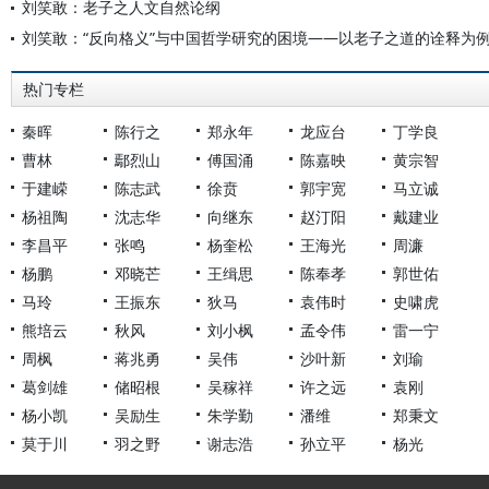
刘笑敢：老子之人文自然论纲
刘笑敢：“反向格义”与中国哲学研究的困境——以老子之道的诠释为
热门专栏
秦晖
陈行之
郑永年
龙应台
丁学良
曹林
鄢烈山
傅国涌
陈嘉映
黄宗智
于建嵘
陈志武
徐贲
郭宇宽
马立诚
杨祖陶
沈志华
向继东
赵汀阳
戴建业
李昌平
张鸣
杨奎松
王海光
周濂
杨鹏
邓晓芒
王缉思
陈奉孝
郭世佑
马玲
王振东
狄马
袁伟时
史啸虎
熊培云
秋风
刘小枫
孟令伟
雷一宁
周枫
蒋兆勇
吴伟
沙叶新
刘瑜
葛剑雄
储昭根
吴稼祥
许之远
袁刚
杨小凯
吴励生
朱学勤
潘维
郑秉文
莫于川
羽之野
谢志浩
孙立平
杨光