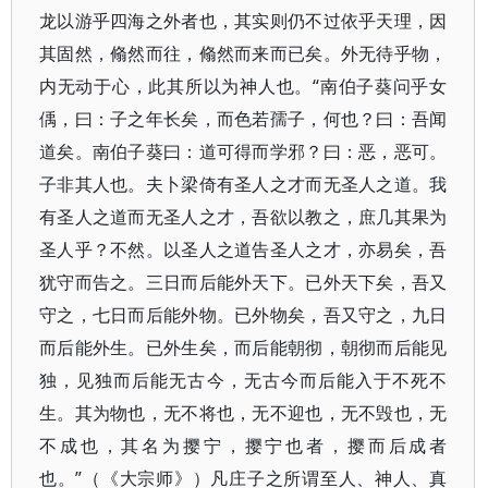
龙以游乎四海之外者也，其实则仍不过依乎天理，因
其固然，翛然而往，翛然而来而已矣。外无待乎物，
内无动于心，此其所以为神人也。“南伯子葵问乎女
偊，曰：子之年长矣，而色若孺子，何也？曰：吾闻
道矣。南伯子葵曰：道可得而学邪？曰：恶，恶可。
子非其人也。夫卜梁倚有圣人之才而无圣人之道。我
有圣人之道而无圣人之才，吾欲以教之，庶几其果为
圣人乎？不然。以圣人之道告圣人之才，亦易矣，吾
犹守而告之。三日而后能外天下。已外天下矣，吾又
守之，七日而后能外物。已外物矣，吾又守之，九日
而后能外生。已外生矣，而后能朝彻，朝彻而后能见
独，见独而后能无古今，无古今而后能入于不死不
生。其为物也，无不将也，无不迎也，无不毁也，无
不成也，其名为撄宁，撄宁也者，撄而后成者
也。”（《大宗师》）凡庄子之所谓至人、神人、真