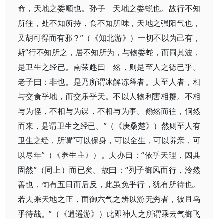
命，天地之委顺也。孙子，天地之委蜕也。故行不知
所往，处不知所持，食不知所味，天地之强阳气也，
又胡可得而有邪？”（《知北游》）一切不以为己有，
斯“行不知所之，居不知所为，与物委蛇，而同其波，
是卫生之经已。南荣趎曰：然，则是至人之德已乎。
老子曰：非也。是乃所谓冰解冻释者。夫至人者，相
与交食乎地，而交乐乎天。不以人物利害相撄。不相
与为怪，不相与为谋，不相与为事。翛然而往，侗然
而来，是谓卫生之经已。”（《庚桑楚》）然则至人有
卫生之经，所谓“可以保身，可以全生，可以养亲，可
以尽年”（《养生主》）。夫亦曰：“依乎天理，因其
固然”（同上）而已矣。故曰：“列子御风而行，泠然
善也，旬有五日而后反，此虽免乎行，犹有所待也。
若夫乘天地之正，而御六气之辨以游无穷者，彼且乌
乎待哉。”（《逍遥游》）此即神人之所谓乘云气御飞