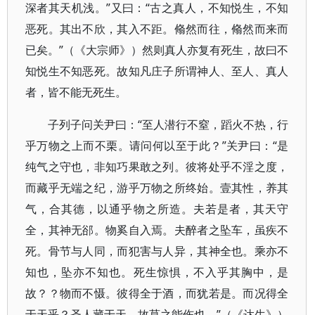
深者其天机浅。”又曰：“古之真人，不知悦生，不知
恶死。其出不欣，其入不距。翛然而往，翛然而来而
已矣。”（《大宗师》）然则真人亦复有死生，故曰不
知悦生不知恶死。故知凡庄子所谓神人、至人、真人
者，皆不能无死生。
子列子问关尹曰：“至人潜行不窒，蹈火不热，行
乎万物之上而不栗。请问何以至于此？”关尹曰：“是
纯气之守也，非知巧果敢之列。彼将处乎不淫之度，
而藏乎无端之纪，游乎万物之所终始。壹其性，养其
气，合其德，以通乎物之所造。夫若是者，其天守
全，其神无郤。物奚自入焉。夫醉者之坠车，虽疾不
死。骨节与人同，而犯害与人异，其神全也。乘亦不
知也，坠亦不知也。死生惊惧，不入乎其胸中，是
故？？物而不慑。彼得全于酒，而犹若是。而况得全
于天乎？圣人藏于天，故莫之能伤也。”（《达生》）