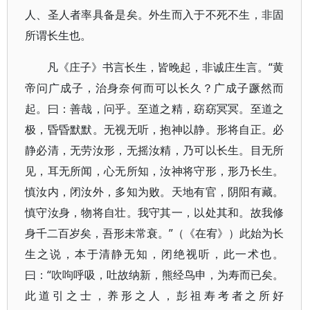
人、圣人者率具备是矣。外生而入于不死不生，非固
所谓长生也。
凡《庄子》书言长生，皆晚起，非诚庄生言。“黄
帝问广成子，治身奈何而可以长久？广成子蹶然而
起。曰：善哉，问乎。至道之精，窈窈冥冥。至道之
极，昏昏默默。无视无听，抱神以静。形将自正。必
静必清，无劳汝形，无摇汝精，乃可以长生。目无所
见，耳无所闻，心无所知，汝神将守形，形乃长生。
慎汝内，闭汝外，多知为败。天地有官，阴阳有藏。
慎守汝身，物将自壮。我守其一，以处其和。故我修
身千二百岁矣，吾形未常衰。”（《在宥》）此始为长
生之说，本于清静无知，闭绝视听，此一术也。
曰：“吹呴呼吸，吐故纳新，熊经鸟申，为寿而已矣。
此道引之士，养形之人，彭祖寿考者之所好