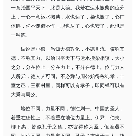
一意治国平天下，此是大德。我若在运水搬柴的位分
上，一心一意运水搬柴，水也运了，柴也搬了，心广
体胖，仰不愧俯不怍，职也尽了，心也安了，此也是
一种德。
纵说是小德，当知大德敦化，小德川流。骥称其
德，不称其力。以治国平天下与运水搬柴相较，大小
之分，分在位上，分在力上，不分在德上。位与力人
人所异，德人人可同。不必舜与周公始得称纯孝，十
室之邑，三家村里，同样可以有孝子，即同样可以有
大舜与周公。
地位不同，力量不同，德性则一。中国的圣人，
着重在德性上，不着重在地位力量上。伊尹、伯夷、
柳下惠，皆似孔子之德，亦皆得称为圣，但境遇不
同，地位不同，力量亦不同。孔子尤杰出于三人，故