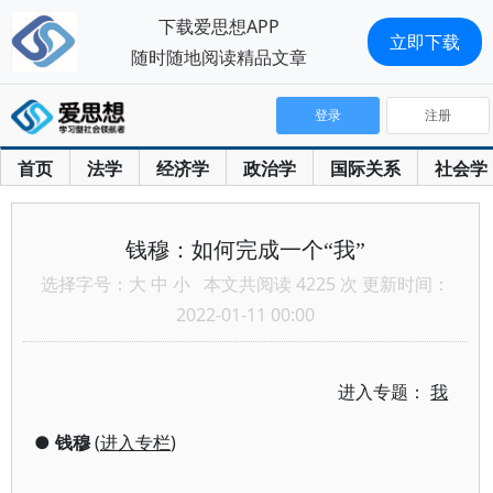
下载爱思想APP
立即下载
随时随地阅读精品文章
登录
注册
首页
法学
经济学
政治学
国际关系
社会学
钱穆：如何完成一个“我”
选择字号：
大
中
小
本文共阅读 4225 次 更新时间：
2022-01-11 00:00
进入专题：
我
●
钱穆
(
进入专栏
)