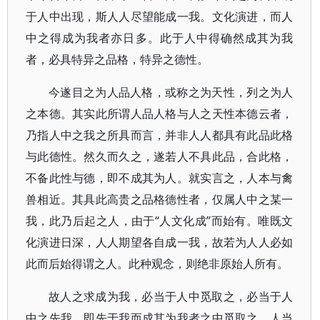
于人中出现，斯人人尽望能成一我。文化演进，而人
中之得成为我者亦日多。此于人中得确然成其为我
者，必具特异之品格，特异之德性。
今遂目之为人品人格，或称之为天性，列之为人
之本德。其实此所谓人品人格与人之天性本德云者，
乃指人中之我之所具而言，并非人人都具有此品此格
与此德性。然久而久之，遂若人不具此品，合此格，
不备此性与德，即不成其为人。就实言之，人本与禽
兽相近。其具此高贵之品格德性者，仅属人中之某一
我，此乃后起之人，由于“人文化成”而始有。唯既文
化演进日深，人人期望各自成一我，故若为人人必如
此而后始得谓之人。此种观念，则绝非原始人所有。
故人之求成为我，必当于人中觅取之，必当于人
中之先我，即先于我而成其为我者之中觅取之。人当