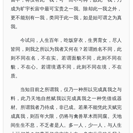
成为旷宇长宙中最可宝贵之一我。除却此一我之外，
更不能别有一我，类同于此一我，如是始可谓之为真
我。
今试问，人生百年，吃饭穿衣，生男育女，尽人
皆同，则我之所以为我者又何在？若谓姓名不同，此
则不同在名，不在实。若谓面貌不同，此则不同在
貌，不在心。若谓境遇不同，此则不同在境，不在
质。
当知目前之所谓我，仅乃一种所以完成真我之与
料，此乃天地自然赋我以完成真我之一种凭借或器
材。所谓我者乃待成，非已成。若果不能凭此天赋完
成真我，则百年大限，仍将与禽兽草木而同腐。天地
间生生不息，不乏者是人。多一人，少一人，与人生