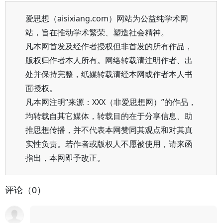
爱思想（aisixiang.com）网站为公益纯学术网
站，旨在推动学术繁荣、塑造社会精神。
凡本网首发及经作者授权但非首发的所有作品，
版权归作者本人所有。网络转载请注明作者、出
处并保持完整，纸媒转载请经本网或作者本人书
面授权。
凡本网注明“来源：XXX（非爱思想网）”的作品，
均转载自其它媒体，转载目的在于分享信息、助
推思想传播，并不代表本网赞同其观点和对其真
实性负责。若作者或版权人不愿被使用，请来函
指出，本网即予改正。
评论（0）