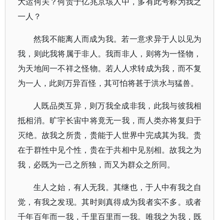
大运何关？何贵于亿兆京垓人中，多有此号称为我之
一人？
然我不能离人而成为我。若一意求异于人以见为
我，则此我将属于非人。我而非人，则将为一怪物，
为天地间一不祥之怪物。若人人求转成为我，而不复
为一人，此则万异百怪，其可怕将甚于洪水与猛兽。
人既品类互异，则万我全成非我，此我与彼我相
抵相消。旷宇长宙中将竟无一我，而人类亦将复归于
灭绝。故我之所贵，贵能于人世界中完成其为我。贵
在于群性中见个性，贵在于共相中见别相。故我之为
我，必既为一己之所独，而又为群众之所同。
生人之始，有人无我。其继也，于人中有我之自
觉，有我之发现。其时则真得成为我者实不多。或者
千年百年而一我，千里百里而一我。唯我之为我，既