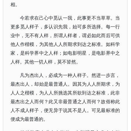
相。
今若求在己心中觅认一我，此事更不当草草。当
更多觅人样子，多认识先我，始可多所选择。每一行
业中，无不有人样，所谓人样者，谓必如此而后可供
他人作楷模，为其他人人所期求到达之标准。如科学
家，是科学界中之人样；如电影明星，是电影界中之
人样。其他一切人样，莫不皆然。
凡为杰出人，必成为一种人样子。然进一步言，
最杰出人，却始是最普通人。因其为人人所期求，为
人人之楷模，为人人所挑选其所欲到达之标准，此非
最杰出之人而何？此又非最普通之人而何？故俗称此
人不成人样子，便无异于说其不是人。可见最标准的
便成为最普通的。