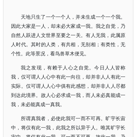
天地只生了一个一个人，并未生成一个一个我。
因此大家是一人，却未必大家成一我。我之自觉，乃
自然人跃进人文世界至要之一关。有人无我，此属原
人时代。其时的人类，有共相，无别相；有类性，无
个性。此等景况，看鸟兽草木便见。
我之发现，有赖于人心之自觉。今日人人皆称
我，仅可谓人人心中有此一向往，却并非人人有此一
实际。仅可谓人人心中俱有此感想，却并非人人尽都
到达此境界。故人心必求成一我，而人未必真能成一
我，未必能真成一真我。
所谓真我者，必使此我可一而不可再。旷宇长宙
中，将仅有此一我，此我之所以异于人。唯其旷宇长
宙中，将仅有此一我，可一而不可再，故此一我，乃