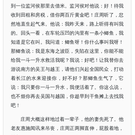
到一位监河侯那里去借米。监河侯对他说：好！待我
收到田租和房税，借你两百斤黄金吧！庄周听了，忿
然地直生起气来。他说：我昨天来，路上听得有叫我
的。回头一看，在车轮压凹的沟里有一条小鲫鱼，我
知道是它在叫。我问道：鲫鱼呀！你什么事叫我呀！
那鲫鱼说：我是东海之波臣，失陷在这里，你能不能
给我一斗一升水救活我呢？我说：好吧！让我替你去
游说南方的吴王与越王，请他们兴起全国民众，打动
着长江的水来迎接你，好不好？那鲫鱼生气了，它
说：我只要你一斗一升水，我便活着了。你这么说，
也不烦你再去吴国与越国，你趁早到干鱼摊上去找我
吧！
庄周大概这样地过着一辈子，他的妻先死了。他
老友惠施闻讯来吊丧，庄周正两脚直伸，屁股着地，