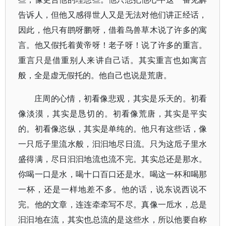
告诉人，但他又感得世人又是无法对他们讲正经话，
因此，他只有鹍呀鹏呀，借着鸟兽草木说了许多的寓
言。他又假托着黄帝呀！老子呀！说了许多的重言。
重言只是借重别人来讲自己话。其实重言也如寓言
般，全是虚无假托的。他自己也说是荒唐。
庄周的心情，初看像悲观，其实是乐天的。初看
像淡漠，其实是恳切的。初看像荒唐，其实是平实
的。初看像恣纵，其实是单纯的。他只有这些话，像
一只卮子里流水般，汩汩地尽日流。只为这卮子里水
盛得满，尽日汩汩地流也流不完。其实总还是那水。
你喝一口是水，喝十口百口还是水。喝这一杯和喝那
一杯，还是一样地差不多。他的话，说东说西说不
完。他的文章，连连牵牵写不尽。真像一卮水，总是
汩汩地在流，其实也总流的是这些水，所以他要自称