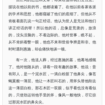
据说在他以前的书，他都读遍了。在他以前各家各派
的学术和思想，他都窥破了他们的底细了。但他从不
肯板着面孔说一句正经话。他认为世人是无法和他们
讲正经话的呀！所以他的话，总像是荒唐的，放浪
的，没头没脑的，不着边际的。他对世事，瞧不起，
从不肯斜着瞥一眼，他也不来和世俗争辨是和非。他
时时遇到惠施，却会痛快地谈一顿。
有一次，他送人葬，经过惠施的墓，他蓦地感慨
了。他对他随从的，讲着一段有趣的故事。他说：昔
有郢人，是一个泥水匠，一滴白粉脏了他鼻尖，像苍
蝇翼般一薄层。他让一木匠叫石的，用斧头替他削去
这一薄层白粉。那石木匠一双眼，似乎看也没有看似
的，只使劲运转他手里的斧，像风一般地快，尽它掠
过那泥水匠的鼻尖尖。