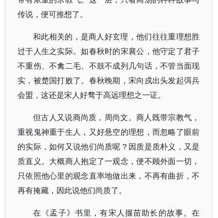
传说，便可推想了。
和此相关的，是商人好玄理，他们往往重理想胜
过于人生之实际。如春秋时的宋襄公，他守定了君子
不重伤、不禽二毛、不鼓不成列几句话，不管当面现
实，被楚国打败了。春秋晚期，宋向戍出头发起弭兵
会盟，这还是宋人好骛于高远理想之一证。
但古人又说商尚质，周尚文。商人既带宗教气，
重视鬼神重于生人，又好悬空的理想，而忽略了眼前
的实际，如何又说他们尚质呢？因质是质朴义，又是
质直义。大概商人抱定了一观念，便不顾外面一切，
只依照他心里的观念直率地做出来，不再有曲折，不
再有掩藏，因此说他们尚质了。
在《孟子》书里，有宋人揠苗助长的故事。在