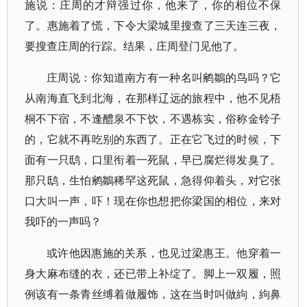
施说：庄周的才辩强过你，他来了，你的相位不保
了。惠施着了慌，下令大梁城里搜查了三天连三夜，
要搜查庄周的行踪。结果，庄周登门见他了。
庄周说：你知道南方有一种名叫鹓鶵的鸟吗？它
从南海直飞到北海，在那样辽远的旅程中，他不见梧
桐不下宿，不逢醴泉不下饮，不遇栋实，俗称金铃子
的，它就不再吃别的东西了。正在它飞过的时候，下
面有一只鸱，口里衔着一死鼠，早已腐烂得发臭了。
那只鸱，生怕鹓鶵稀罕这死鼠，急得仰着头，对它张
口大叫一声，吓！现在你也想把你梁国的相位，来对
我吓的一声吗？
或许他因惠施的关系，也见过梁惠王。他穿着一
身大麻布缝的衣，还已带上补绽了。脚上一双履，照
例该有一条青丝缚着做履饰，这在当时叫做絇，絇鼻