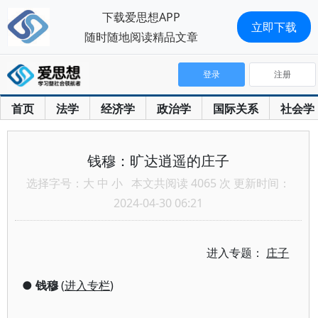
下载爱思想APP
立即下载
随时随地阅读精品文章
登录
注册
首页
法学
经济学
政治学
国际关系
社会学
钱穆：旷达逍遥的庄子
选择字号：
大
中
小
本文共阅读 4065 次 更新时间：
2024-04-30 06:21
进入专题：
庄子
●
钱穆
(
进入专栏
)