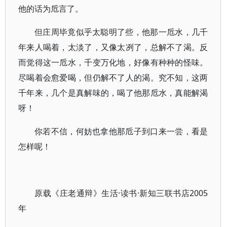
他的话为卮言了。
但庄周毕竟似乎太聪明了些，他那一卮水，几千
年来人喝着，太淡了，又像太冽了，总解不了渴。反
而觉得这一卮水，千变万化地，好像有种种的怪味。
尽喝着会愈爱喝，但仍解不了人的渴。究不知，这两
千年来，几个是真解味的，喝了他那卮水，真能解渴
呀！
你若不信，何妨也拿他那卮子到口来一尝，看是
怎样呢！
原载《庄老通辩》生活·读书·新知三联书店2005
年