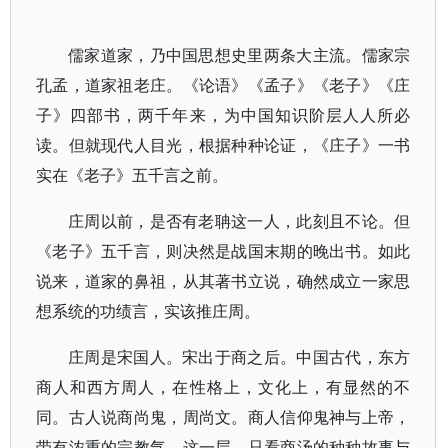
儒家道家，乃中国思想史里两条大主流。儒家宗
孔孟，道家祖老庄。《论语》《孟子》《老子》《庄
子》四部书，两千年来，为中国知识阶层人人所必
读。但就现代人目光，根据种种论证，《庄子》一书
实在《老子》五千言之前。
庄周以前，是否有老聃这一人，此刻且不论。但
《老子》五千言，则决然是战国末期的晚出书。如此
说来，道家的鼻祖，从其著书立说，确然成立一家思
想系统的功绩言，实该推庄周。
庄周是宋国人。宋出于商之后。中国古代，东方
商人和西方周人，在性格上，文化上，有显然的不
同。古人说商尚鬼，周尚文。商人信仰鬼神与上帝，
带有浓重的宗教气。这一层，只看商汤的种种故事与