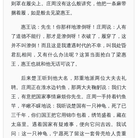
则罩在履尖上。庄周没有这么般讲究，他把一条麻带
捆着履，如是般去见梁惠王。
惠王说：先生！你那样地潦倒呀！庄周说：人有
了道德不能行，那才是潦倒呀！衣破了，履穿了，这
并不叫潦倒！而且这是我遭遇时代的不幸，叫我处昏
君乱相间，又有什么办法呢？这算当面抢白了梁惠
王，惠王也就和他无话可说了。
后来楚王听到他大名，郑重地派两位大夫去礼
聘。庄周正在淮水边钓鱼，那两大夫鞠躬说：我们大
王，有意把国家事情麻烦你先生。庄周一手持着钓鱼
竿，半瞅不睬地说：我听说楚国有一只神龟，死了已
三千年，你们国王把它用锦巾包着，绣笥盛着，藏在
太庙里。遇着国家有疑难事，便向它问吉凶。我试
问：这一只神龟，宁愿死了留这一套骨壳给人贵重