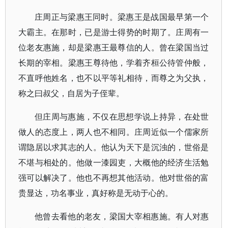
庄周正与梁惠王同时。梁惠王是战国最早第一个
大霸主。在那时，已是游士得势的时期了。庄周有一
位老友惠施，却是梁惠王最尊信的人。曾在梁国当过
长期的宰相。梁惠王尊待他，学着齐桓公待管仲般，
不直呼他姓名，也不以平等礼相待，而尊之为父执，
称之曰叔父，自居为子侄辈。
但庄周与惠施，不仅在思想学说上持异，在处世
做人的态度上，两人也不相同。庄周近似一个儒家所
谓隐居以求其志的人。他认为天下是沉浊的，世俗是
不堪与相处的。他做一漆园吏，大概他的经济生活勉
强可以解决了。他也不再想其他活动。他对世俗的富
贵显达，功名事业，真好称是无动于心的。
他曾去看他的老友，梁国大宰相惠施。有人对惠