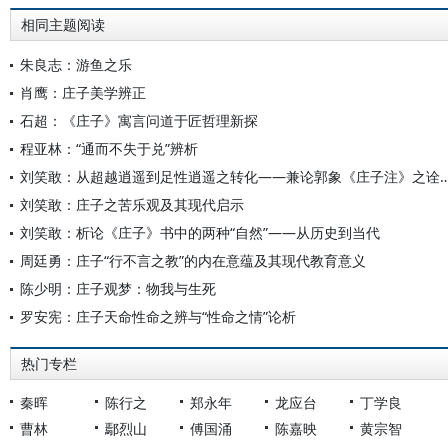
相同主题阅读
朱良志：游鱼之乐
肖鹰：庄子美学辨正
石超：《庄子》寓言问道于匠哲理新探
程亚林：“通而不失于兑”辨析
刘笑敢：从超越逍遥到足性逍遥之转化——兼论郭象《
刘笑敢：庄子之苦乐观及其现代启示
刘笑敢：析论《庄子》书中的两种“自然”——从历史到当代
周廷勇：庄子“行不言之教”的内在意蕴及其现代教育意义
陈少明：庄子观梦：物我与生死
罗安宪：庄子天命性命之辨与“性命之情”论析
热门专栏
秦晖
陈行之
郑永年
龙应台
丁学良
曹林
鄢烈山
傅国涌
陈嘉映
黄宗智