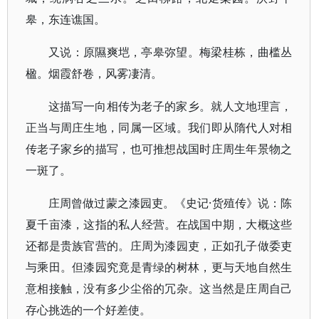
皋，东连谯国。
又说：原隰爽垲，亭皋弥望。梅梁桂栋，曲槛丛
楹。烟霞舒卷，风雾凄清。
这描写一向相传为老子的家乡。就人文地理言，
正当与周庄生地，同属一区域。我们即从隋代人对相
传老子家乡的描写，也可推想战国时庄周生年景物之
一斑了。
庄周曾做过蒙之漆园吏。《史记·货殖传》说：陈
夏千亩漆，这指的私人经营。在战国中期，大概这些
还都是贵族官营的。庄周为漆园吏，正如孔子做委吏
与乘田。但漆园究竟是青绿的树林，更与天地自然生
意相接触，没有多少尘俗的冗杂。这当然是庄周自己
存心挑选的一个好差使。