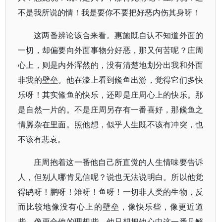
不是我所说的情！我是要你不要把好恶内伤其身呀！
这两番辨论该合来看。惠施既自认不知道外面的
一切，却偏要向外面事物分好恶，那又何苦呢？庄周
心上，则是内外浑然的，没有清楚地划分出我和外面
非我的壁垒。他在濠上看到鯈鱼出游，觉得它们多快
乐呀！其实鯈鱼的快乐，还即是庄周心上的快乐。那
是自然一片的。不是庄周另存有一番喜好，那鯈鱼之
情羼杂在里面。照他想，似乎人生既不该有冲突，也
不该有悲哀。
庄周抱着这一番他自己所直觉的人生情味要告诉
人，但别人哪肯见信呢？说也无法说明白。所以他觉
得鹍呀！鹏呀！雉呀！鱼呀！一切非人类的生物，反
而比较地像没有心上的壁垒，像快乐些，像更近道
些，像更合他的理想些。他只想把他心中这一番见解