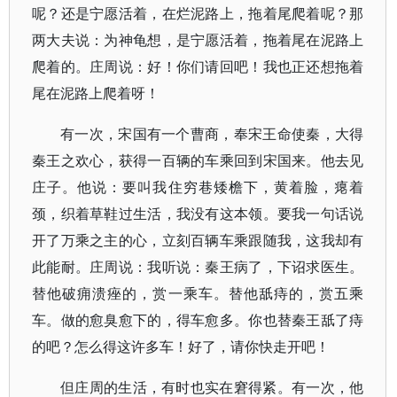
呢？还是宁愿活着，在烂泥路上，拖着尾爬着呢？那
两大夫说：为神龟想，是宁愿活着，拖着尾在泥路上
爬着的。庄周说：好！你们请回吧！我也正还想拖着
尾在泥路上爬着呀！
有一次，宋国有一个曹商，奉宋王命使秦，大得
秦王之欢心，获得一百辆的车乘回到宋国来。他去见
庄子。他说：要叫我住穷巷矮檐下，黄着脸，瘪着
颈，织着草鞋过生活，我没有这本领。要我一句话说
开了万乘之主的心，立刻百辆车乘跟随我，这我却有
此能耐。庄周说：我听说：秦王病了，下诏求医生。
替他破痈溃痤的，赏一乘车。替他舐痔的，赏五乘
车。做的愈臭愈下的，得车愈多。你也替秦王舐了痔
的吧？怎么得这许多车！好了，请你快走开吧！
但庄周的生活，有时也实在窘得紧。有一次，他