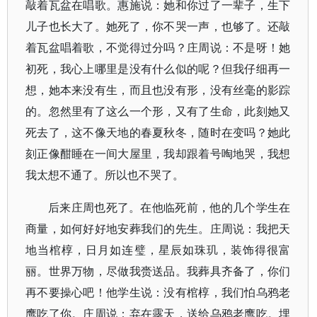
敲着瓦盆在唱歌。惠施说：她和你过了一辈子，生下
儿子也长大了。她死了，你不哭一声，也够了。还敲
着瓦盆唱着歌，不觉得过分吗？庄周说：不是呀！她
初死，我心上哪里是没有什么似的呢？但我仔细再一
想，她本来没有生，而且也没有形，没有丝毫的影踪
的。忽然里有了这么一个形，又有了生命，此刻她又
死去了，这不像天地的春夏秋冬，随时在变吗？她此
刻正像酣睡在一间大屋里，我却跟着号啕地哭，我想
我太想不通了。所以也不哭了。
后来庄周也死了。在他临死前，他的几个学生在
商量，如何好好地安葬我们的先生。庄周说：我把天
地当棺椁，日月如连璧，星辰如珠玑，装饰得很富
丽。世界万物，尽做我赍送品。我葬具齐备了，你们
再不要操心吧！他学生说：没有棺椁，我们怕乌鸦老
鹰吃了你。庄周说：弃在露天，送给乌鸦老鹰吃。埋