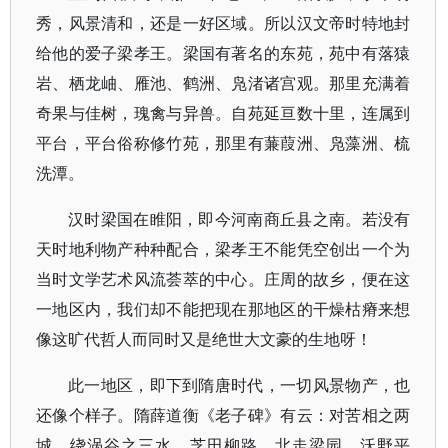
秀，风景清和，还是一好区域。所以汉文帝时特地封
给他的爱子梁孝王。梁国有著名的东苑，苑中有落猿
岩、栖龙岫、雁池、鹤洲、凫渚诸宫观。那里充满着
奇果与佳树，瑰禽与异兽。自苑延亘数十里，连属到
平台，平台俗称修竹苑，那里有蒹葭洲、凫藻洲、梳
洗潭。
汉时梁国在睢阳，即今河南商丘县之南。若没有
天时地利物产种种配合，梁孝王不能凭空创出一个为
当时文学艺术风流荟萃的中心。庄周的故乡，便在这
一地区内，我们却不能把现在那地区的干燥枯瘠来想
像这旷代哲人而同时又是绝世大文豪的生地呀！
此一地区，即下到隋唐时代，一切风景物产，也
还像个样子。隋薛道衡《老子碑》有云：对苦相之两
城，绕涡谷之三水。芝田柳路，北走梁园。沃野平