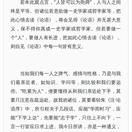
若本此观点言，“人皆可以为尧舜”，人与人之间
终是平等。但诸位若意欲做一史学家或哲学家等，把
此心情去读《论语》，将会见得《论语》并无甚大意
义，保不得你真成一史学家或哲学家。但若要做一
个“人”，要做人有长进，把如此心情去读《论语》，
则自见《论语》中每一句皆有意义。
当知我们每一人之脾气、感情与性格，乃是与我
们最亲近者。如知识、学问等，则比较和我们要远
些。“吃紧为人”，便要懂得从和我们亲近处下手，莫
要只注意在疏远处。故我劝诸位，莫要看轻朱《注·论
语序》中，所引程夫子几段话。应能“学而时习”，应
能“下学上达”，先要能“志于学”，只往上不向下，一
言一行皆应日求上进。我今日所讲，亦是一种通义，