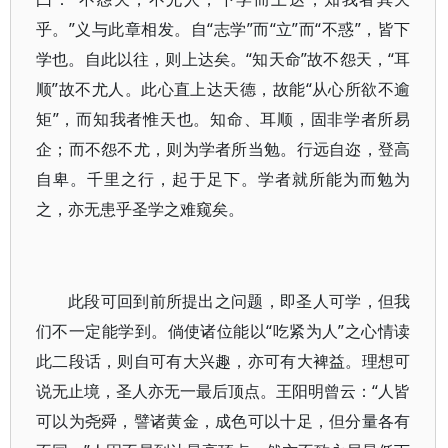
乎。”义与此章相发。自“志学”而“立”而“不惑”，皆下
学也。自此以往，则上达矣。“知天命”故不怨天，“耳
顺”故不尤人。此心直上达天德，故能“从心所欲不逾
矩”，而知我者惟天也。知命、耳顺，固非学者所易
企；而不怨不尤，则为学者所当勉。行远自迩，登高
自卑。千里之行，起于足下。学者就所能为而勉为
之，亦无患乎圣学之难窥矣。
此段可回到前所提出之问题，即圣人可学，但我
们不一定能学到。倘使诸位能以“吃紧为人”之心情读
此二段话，则自可有大兴趣，亦可有大裨益。理想可
说无止境，圣人亦无一最后顶点。王阳明曾云：“人皆
可以为尧舜，譬诸黄金，成色可以十足，但分量各有