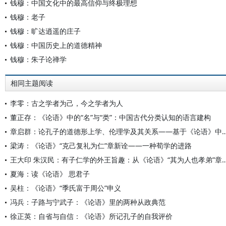
钱穆：中国文化中的最高信仰与终极理想
钱穆：老子
钱穆：旷达逍遥的庄子
钱穆：中国历史上的道德精神
钱穆：朱子论禅学
相同主题阅读
李零：古之学者为己，今之学者为人
董正存：《论语》中的“名”与“类”：中国古代分类认知的语言建构
章启群：论孔子的道德形上学、伦理学及其关系——基于《论语》
梁涛：《论语》“克己复礼为仁”章新诠——一种荀学的进路
王大印 朱汉民：有子仁学的外王旨趣：从《论语》“其为人也
夏海：读《论语》 思君子
吴柱：《论语》“季氏富于周公”申义
冯兵：子路与宁武子：《论语》里的两种从政典范
徐正英：自省与自信：《论语》所记孔子的自我评价