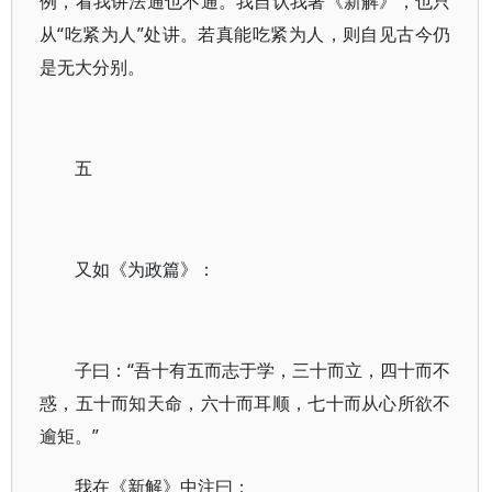
例，看我讲法通也不通。我自认我著《新解》，也只
从“吃紧为人”处讲。若真能吃紧为人，则自见古今仍
是无大分别。
五
又如《为政篇》：
子曰：“吾十有五而志于学，三十而立，四十而不
惑，五十而知天命，六十而耳顺，七十而从心所欲不
逾矩。”
我在《新解》中注曰：