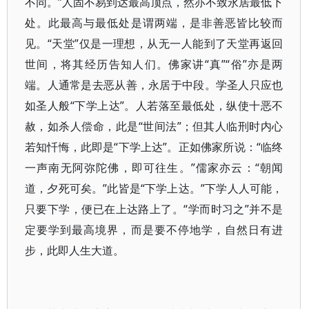
不同。”人固不易到达最高顶点，然亦不致永居最低下
处。此最高与最低处是谓两端，是非善恶皆比较而
见。“天堂”仅是一理想，从无一人能到了天堂再返回
世间，将其经历告知人们。佛家讲“真”“俗”亦是两
端。人通常是去恶从善，永居于中段。学圣人只应也
如圣人般“下学上达”。人若落至最低处，纵使十恶不
赦，如杀人偿命，此是“世间法”；但其人临刑时内心
若知忏悔，此即是“下学上达”。正如佛家所说：“临终
一声南无阿弥陀佛，即可往生。”儒家亦云：“朝闻
道，夕死可矣。”此皆是“下学上达。”下学人人可能，
只要下学，便已在上达路上了。“学而时习之”并不是
定要学到最高境界，而是要不停地学，自然日有进
步，此即人生大道。