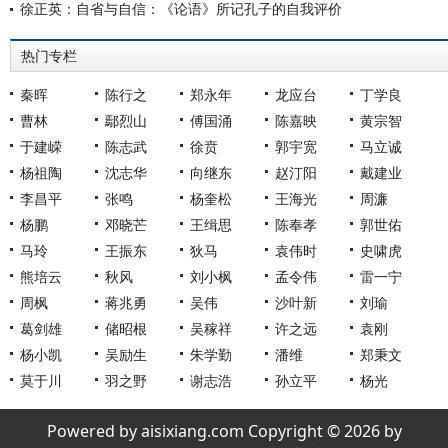
徐正英：自省与自信：《论语》所记孔子的自我评价
热门专栏
秦晖
陈行之
郑永年
龙应台
丁学良
曹林
鄢烈山
傅国涌
陈嘉映
黄宗智
于建嵘
陈志武
徐贲
郭宇宽
马立诚
杨祖陶
沈志华
向继东
赵汀阳
戴建业
李昌平
张鸣
杨奎松
王海光
周濂
杨鹏
邓晓芒
王缉思
陈奉孝
郭世佑
马玲
王振东
狄马
袁伟时
史啸虎
熊培云
秋风
刘小枫
孟令伟
雷一宁
周枫
蒋兆勇
吴伟
沙叶新
刘瑜
葛剑雄
储昭根
吴稼祥
许之远
袁刚
杨小凯
吴励生
朱学勤
潘维
郑秉文
莫于川
羽之野
谢志浩
孙立平
杨光
Powered by aisixiang.com Copyright © 2026 by