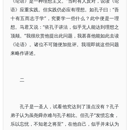
《论语》是一种理想主义。”当时有人反对，说读《论
语》应重实践。但实践仍必应有理想。如孔子曰：“吾
十有五而志于学”，究要学一些什么？此中便是一理
想。马君又说：“依孔子讲法，似乎无人能达到理想之
顶颠。”我很欣赏他提出此问题，我甚喜他能如此去读
《论语》。诸位不可随便加批评。我现即就这些问题
来略作讲述。
二
孔子是一圣人，试看他究达到了顶点没有？孔子
弟子认为虽尧舜亦难与孔子相比。但孔子“发愤忘食，
乐以忘忧，不知老之将至”，在他自己，似乎并未认为