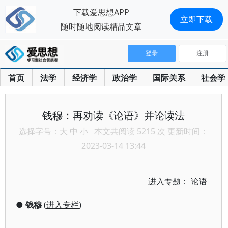
下载爱思想APP
立即下载
随时随地阅读精品文章
登录
注册
首页
法学
经济学
政治学
国际关系
社会学
钱穆：再劝读《论语》并论读法
选择字号：
大
中
小
本文共阅读 5215 次 更新时间：
2023-03-14 13:44
进入专题：
论语
●
钱穆
(
进入专栏
)