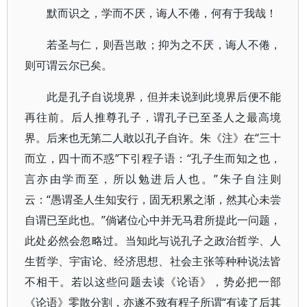
默而识之，学而不厌，诲人不倦，何有于我哉！
若圣与仁，则吾岂敢；抑为之不厌，诲人不倦，
则可谓云尔已矣。
此是孔子自说境界，但并未说到此境界后便不能
再往前。后人推尊孔子，谓孔子已至圣人之最高境
界。后来也无第二人敢以孔子自许。朱《注》在“三十
而立，四十而不惑”下引程子语：“孔子生而知之也，
言亦由学而至，所以勉进后人也。”朱子自注则
云：“愚谓圣人生知安行，固无积累之渐，然其心未尝
自谓已至此也。”倘诸位心中并无马君所提此一问题，
此处必然会忽略过。当知此与说孔子之政治哲学、人
生哲学、宇宙论、经济思想、社会主张等种种说法皆
不相干。若以这些问题去读《论语》，势必把一部
《论语》零散分割，亦遂不致有程子所谓“有读了后其