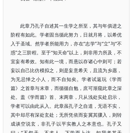
此章乃孔子自述其一生学之所至，其与年俱进之
阶程有如此。学者固当循此努力，日就月将，以希优
入于圣域。然学者所能用力，亦在“志学”与“立”与“不
惑”之三阶程。至于“知天命”以上，则非用力所及，不
宜妄有希效。知有此一境，而悬以存诸心中则可；若
妄以自己比仿模拟之，则是妄意希天，且流为乡愿，
为无忌惮之小人，而不自知矣。学者试返玩《学而
篇》之首章与末章，而循循自勉，庶可渐窥此章之深
处。盖《学而篇》首、末两章，只从浅处实处启示，
学者可以由此从入。此章虽孔子之自道，无语不实，
其中却尽有深处玄处；无所凭依而妄冀其骤入，则转
成谈空说玄，非孔子以平实教人之本意也。孔子又
曰：“不怨天，不尤人，下学而上达，知我者其天