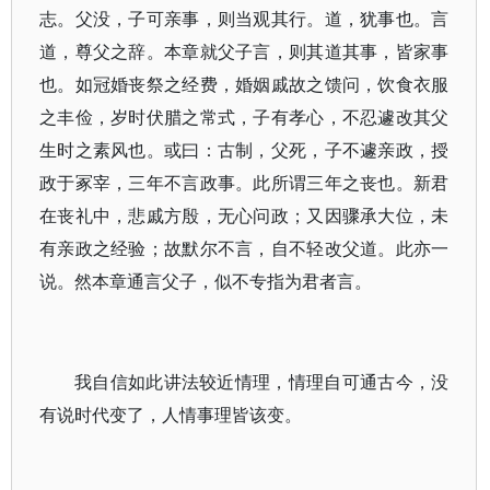
志。父没，子可亲事，则当观其行。道，犹事也。言
道，尊父之辞。本章就父子言，则其道其事，皆家事
也。如冠婚丧祭之经费，婚姻戚故之馈问，饮食衣服
之丰俭，岁时伏腊之常式，子有孝心，不忍遽改其父
生时之素风也。或曰：古制，父死，子不遽亲政，授
政于冢宰，三年不言政事。此所谓三年之丧也。新君
在丧礼中，悲戚方殷，无心问政；又因骤承大位，未
有亲政之经验；故默尔不言，自不轻改父道。此亦一
说。然本章通言父子，似不专指为君者言。
我自信如此讲法较近情理，情理自可通古今，没
有说时代变了，人情事理皆该变。