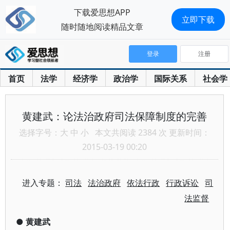
下载爱思想APP
立即下载
随时随地阅读精品文章
登录
注册
首页
法学
经济学
政治学
国际关系
社会学
黄建武：论法治政府司法保障制度的完善
选择字号：
大
中
小
本文共阅读 2384 次 更新时间：
2015-03-19 00:20
进入专题：
司法
法治政府
依法行政
行政诉讼
司
法监督
●
黄建武