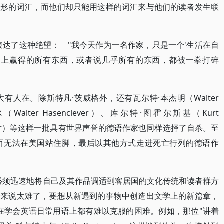
成形的词汇，而他们却只能用这样的词汇来与他们的读者发生联
ig）则表达了这种绝望： "我今天作为一名作家，只是一个'生活在自
国际上赢得的所有东西，或者说几乎所有的东西，都被一拳打碎
人在。除斯特凡·茨威格外，还有瓦尔特·本杰明（Walter
Walter Hasenclever）、库尔特·图霍尔斯基（Kurt
t Toller）等这样一批具有世界声誉的德语作家也同样选择了自杀。至
而无法在美国站住脚，最后以其他方式走进死亡行列的德语作
必须迅速地将自己及其作品调适到客居国的文化传统和读者群方
家来说太难了，要想从新遇到的事物中创造出文学上的新篇章，
甚至在学会英语日常用语上都有难以克服的困难。例如，那位"讲着