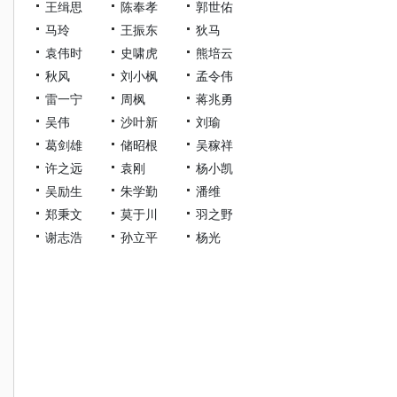
王缉思
陈奉孝
郭世佑
马玲
王振东
狄马
袁伟时
史啸虎
熊培云
秋风
刘小枫
孟令伟
雷一宁
周枫
蒋兆勇
吴伟
沙叶新
刘瑜
葛剑雄
储昭根
吴稼祥
许之远
袁刚
杨小凯
吴励生
朱学勤
潘维
郑秉文
莫于川
羽之野
谢志浩
孙立平
杨光