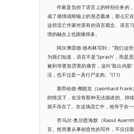
作家是负担了语言上的特别任务的
成了感情或暗喻上的形态载体，那么它
这些流亡作家对原有的语言观念、语言
境的融合上也困难得多。
阿尔弗雷德·德布林写到："我们这
为我们知道，语言不是'Sprach'，
被剥夺更加厉害的痛苦，这叫'取出内脏
活，也不过是一具行尸走肉。"(11)
莱昂哈德·弗朗克（Leonhard 
的情况下，在没有那种无法描述的、持
就不存在了。在这场流亡中，他等于在一把
劳乌尔·奥尔恩海默（Raoul Au
言。然而要从事创造性的写作，不仅仅