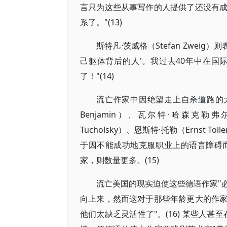
言只为这些从事写作的人提供了还没有
系了。"(13)
斯特凡·茨威格（Stefan Zwe
己躯体背后的人'。我过去40年中在
了！"(14)
流亡作家中因绝望走上自杀道路的大有
Benjamin）、瓦尔特·哈森克勒弗尔（
Tucholsky）、恩斯特·托勒（Erns
于因不能成功地克服职业上的语言障碍
家，则数量更多。(15)
流亡美国的现实迫使这些德语作家"
向上来，然而这对于那些年龄更大的作
他们太缺乏灵活性了"。(16) 某些人