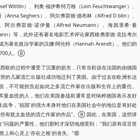
Wittlin）、利奥·福伊希特万格（Lion Feuchtwanger）、
Anna Seghers）、阿尔弗雷德·德布林（Alfred D blin）、
r）、阿尔弗雷德·诺伊曼（Alfred Neumann）、海因里希·曼
olo Mann）等，此外还有著名电影艺术评论家西格弗里德·克拉考尔
在美国成为著名政治学家的汉娜·阿伦特（Hannah Arendt）。他们的
700人。⑧
和西欧的过程中遭受了沉重的损失，只有当初设在法国的由德国
经营的几家流亡出版社成功地迁到了美国。由于过去在欧洲长达
受损，不可能担负起如此之多流亡作家在出版和生存上的重任。
日耳曼血统的人，他们在美国参战前通常是对纳粹德国表示友好
生战争，'祖国'的强大本身对他们在美国社会中的地位是有好处
些有犹太血统的流亡作家的作品"。⑨ 因此，在美国，这些讲
性"问题的严重性，他们那时才深切地感受到："我们原有语言世
上和心灵上'存在之根'的丧失。"⑩