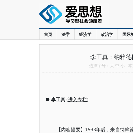
首页
法学
经济学
政治学
国际
李工真：纳粹德
选择字号：
大
中
小
本文
●
李工真
(
进入专栏
)
【内容提要】1933年后，来自纳粹