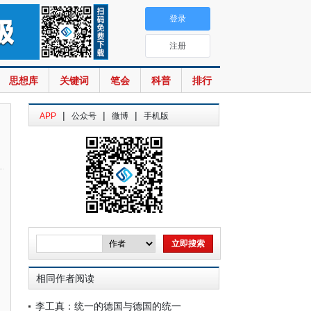
登录
注册
思想库
关键词
笔会
科普
排行
|
|
|
APP
公众号
微博
手机版
相同作者阅读
李工真：统一的德国与德国的统一