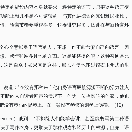
，特定的描绘内容本身就要求一种特定的语言，只要这种语言变
在功能上就几乎是不可逆转的。与其他讲德语的知识难民相比，
习惯、语言节奏要重视得多，也要讲究得多，因此在与新语言环
些全心全意献身于语言的人，不想、也不能放弃自己的语言，因
而是思想、感情和许多其他的东西。这是能替换的吗？这种替换是比
'，这是自杀！如果真是这样，那么即使他能过锦衣玉食式的生
Frank）说道："在没有那种来自他自身语言民族源源不断的活力注入
续不断的来自读者回声的情况下，作为一位有影响的作家，他也
没有琴码的提琴上、在一架没有琴弦的钢琴上演奏。"(12)
ernheimer）谈到："不排除人们能学会讲、甚至能书写第二种语
取决于写作本身，更取决于那种观念和经历上的根源，但第二语