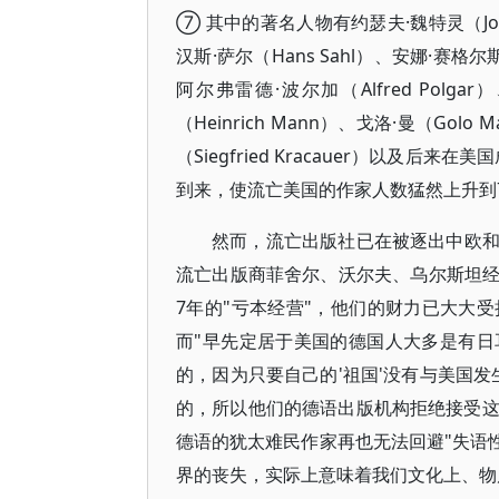
⑦ 其中的著名人物有约瑟夫·魏特灵（Josef 
汉斯·萨尔（Hans Sahl）、安娜·赛格尔斯（
阿尔弗雷德·波尔加（Alfred Polga
（Heinrich Mann）、戈洛·曼（G
（Siegfried Kracauer）以及后来
到来，使流亡美国的作家人数猛然上升到
然而，流亡出版社已在被逐出中欧
流亡出版商菲舍尔、沃尔夫、乌尔斯坦
7年的"亏本经营"，他们的财力已大大
而"早先定居于美国的德国人大多是有
的，因为只要自己的'祖国'没有与美国发
的，所以他们的德语出版机构拒绝接受这
德语的犹太难民作家再也无法回避"失语
界的丧失，实际上意味着我们文化上、物质