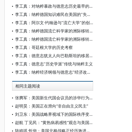
李工真：对纳粹暴政与德意志历史最早的反思——德国流亡社会科学家与纳粹主义研究
李工真：纳粹德国知识难民在美国的"失语性"问题
李工真：阿尔文·约翰逊与"流亡大学"的创办
李工真：纳粹德国流亡科学家的洲际移转（之二）
李工真：纳粹德国流亡科学家的洲际移转（之一）
李工真：哥廷根大学的历史考察
李工真：德意志犹太人向巴勒斯坦的移居(1933-1941)
李工真：德意志"历史学派"传统与纳粹主义
李工真：纳粹经济纲领与德意志"经济改革派"
相同主题阅读
张腾军：美国新生代国会议员的涉华行为及其影响探析
赵明昊：美国正在滑向“非自由主义民主”
刘卫东：美国战略界视域下的国际秩序变革观
赵航 丁见民：“黄热病易感性”观念与美国南部对爱尔兰移民的排斥
陆婷瑶 忻华：美国北极战略正经历激进转向