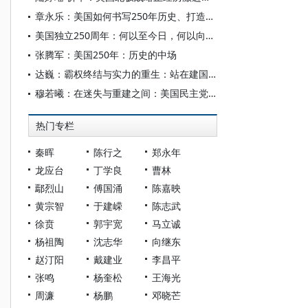
章永乐：美国如何书写250年历史、打造建国神话？
美国独立250周年：何以至今日，何以向明天？
张腾军：美国250年：历史的中场
达巍：霸权终结与实力的重生：站在建国250周年节点上的美国
穆若曦：在迷失与重建之间：美国民主党的政党功能困境与回应
热门专栏
秦晖
陈行之
郑永年
龙应台
丁学良
曹林
鄢烈山
傅国涌
陈嘉映
黄宗智
于建嵘
陈志武
徐贲
郭宇宽
马立诚
杨祖陶
沈志华
向继东
赵汀阳
戴建业
李昌平
张鸣
杨奎松
王海光
周濂
杨鹏
邓晓芒