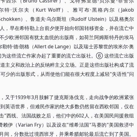
尔（Bruno Cassirer）、戈特弗里德·贝尔曼·菲舍尔
er）、库尔特·沃尔夫（Kurt Wolff）、雅可布·黑格内尔（Jakob
chokken）、鲁道夫·乌尔斯坦（Rudolf Ulstein）以及格奥尔
eld）等人，早在希特勒上台前夕便开始向邻国转移资金，并在流亡中
 不少欧洲邻国有犹太血统的出版商，如荷兰阿姆斯特丹的埃马
尔勒特·德·朗格（Allert de Lange）以及瑞士苏黎世的埃米尔·奥
，也专门为这些流亡作家办起了重要的流亡出版社。⑥ 这些流亡出版
人道主义和政治上的反纳粹主义立场。正是这些出版社构成了流
可少的出版形式，从而使他们能在很大程度上减轻"失语性"问
利，又于1939年3月肢解了捷克斯洛伐克，走向战争的欧洲紧张
亡到英语世界，但难民作家的绝大多数仍然留在西欧邻国，仅在
闪击"西线、法国战败之后，他们中的602人，在美国民间援救组
伊（Varian Fry）以及设在"维希法国"马赛的"美国救济中
41年9月间，分数批过境西班牙，并乘希腊邮轮最后流亡到了美国。