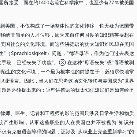
被美国所接受，而在约1400名流亡科学家中，也至少有77％被美国
亡到美国，不仅构成了一场整体性的文化转移，也无疑为该国带
转移绝非简单的人才位移，因为来自任何国度的知识精英要想在
应美国社会的文化环境。而这些讲德语的犹太知识难民却在美国
Sprachlosigkeit）问题，"德语母语，作为他们过去表达
手段，已经丧失了功能"。③ 在这种"母语丧失"或"母语被剥
这种陌生的文化环境，一个最为根本性的前提在于：必须尽快地掌
职业语言。因此，当人们在思考这场文化转移与美国成为"世界
问题是必须提出来的：这些讲德语的犹太知识难民们是如何经历
亡律师、医生、记者和工程师的影响范围只涉及日常生活和物质
接产生影响，从事这些职业的人在美国也并不被视为"知识分
不仅有克服语言障碍的问题，还涉及"从职业上完全重新学习"的