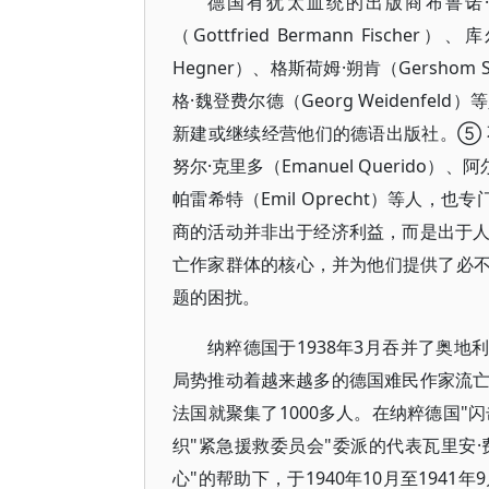
德国有犹太血统的出版商布鲁诺·卡西
（Gottfried Bermann Fisch
Hegner）、格斯荷姆·朔肯（Gershom S
格·魏登费尔德（Georg Weidenf
新建或继续经营他们的德语出版社。⑤
努尔·克里多（Emanuel Querido）、阿
帕雷希特（Emil Oprecht）等人
商的活动并非出于经济利益，而是出于
亡作家群体的核心，并为他们提供了必不
题的困扰。
纳粹德国于1938年3月吞并了奥地
局势推动着越来越多的德国难民作家流
法国就聚集了1000多人。在纳粹德国"
织"紧急援救委员会"委派的代表瓦里安·费赖
心"的帮助下，于1940年10月至19