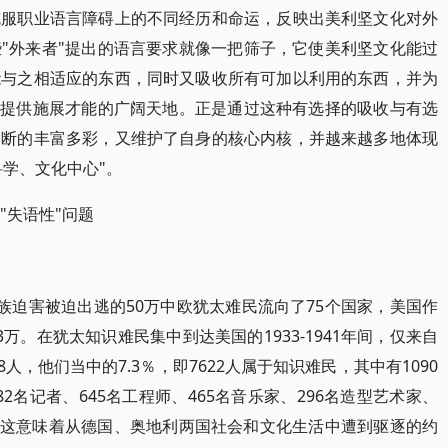
克服职业语言障碍上的不同经历和命运，反映出美利坚文化对外
"外来者"提出的语言要求就像一把筛子，它使美利坚文化能过
能与之相适应的东西，同时又吸收所有可加以利用的东西，并为
"提供施展才能的广阔天地。正是通过这种有选择的吸收与有选
不断的丰富多彩，又维护了自身的核心内核，并越来越多地体现
科学、文化中心"。
"失语性"问题
国种族迫害被迫出逃的50万中欧犹太难民流向了75个国家，美国作
万。在犹太知识难民集中到达美国的1933-1941年间，仅来自
人，他们当中的7.3％，即7622人属于知识难民，其中有1090
82名记者、645名工程师、465名音乐家、296名造型艺术家、
① 这意味着从德国、奥地利两国社会和文化生活中遭到驱逐的约