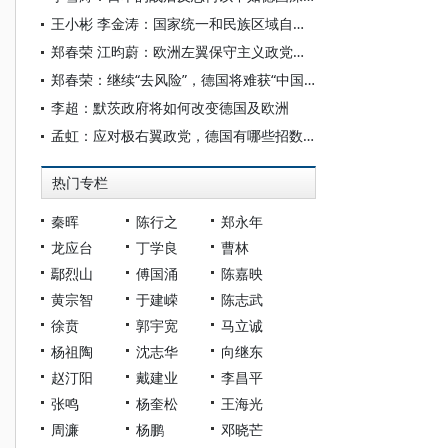
王小彬 李金涛：国家统一和民族区域自治关系的三重意涵
郑春荣 江昀蔚：欧洲左翼保守主义政党的崛起与发展——以德国萨拉·瓦根克内希特联盟为例
郑春荣：继续“去风险”，德国将难获“中国能力”
李超：默茨政府将如何改变德国及欧洲
孟虹：应对极右翼政党，德国有哪些招数？
热门专栏
秦晖
陈行之
郑永年
龙应台
丁学良
曹林
鄢烈山
傅国涌
陈嘉映
黄宗智
于建嵘
陈志武
徐贲
郭宇宽
马立诚
杨祖陶
沈志华
向继东
赵汀阳
戴建业
李昌平
张鸣
杨奎松
王海光
周濂
杨鹏
邓晓芒