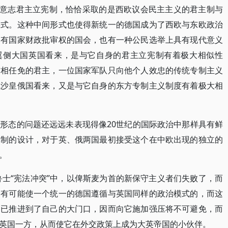
德意志君主立宪制，恰恰采取的是西欧议会民主主义的君主制与
形式。这种中间形式也使得新统一的德国成为了西欧与东欧政治
拥有国家财政批审权的国会，也有一种公民选举上具有现代意义
洲翼侧大国英国看来，是与它自身的君主立宪制有着极大相似性
首相任免的君主，一位国家军队只向他个人效忠的传统专制主义
色沙皇俄国看来，又是与它自身的东方专制主义制度有着极大相
形态的问题还远远未表现得像20世纪的国际政治中那样具有鲜
体制的设计，对于英、俄两国最初接受这个在中欧出现的独立的
。
鲁士“宪法冲突”中，以俾斯麦为首的新保守主义者们失败了，而
全有可能使一个统一的德国遵循与英国同样的政治模式的，而这
制已推进到了自己的大门口，因而向它施加强压将不可避免，而
英国一方，从而使它在外交政策上成为大英帝国的小伙伴。