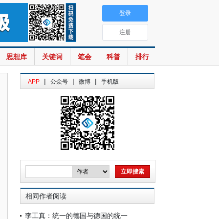
登录
注册
思想库
关键词
笔会
科普
排行
|
|
|
APP
公众号
微博
手机版
相同作者阅读
李工真：统一的德国与德国的统一