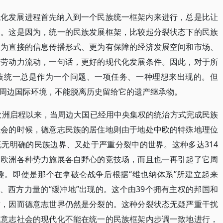
代化发展进程首先纳入到一个民族统一框架内来进行，总是比让
利。这是因为，统一的民族发展框架，比较起分裂状态下的民族
更为直接的信息传播形式、更为有保障的经济发展空间和市场、
与劳动力流动，一句话，更好的现代化发展条件。因此，对于所
族统一总是作为一个问题、一项任务、一种理想来出现的。但
周边国际环境，不能脱离历史留给它的遗产继承物。
在欧洲启程以来，当周边大国已经用中央集权的统治方式完成民族
社会的时候，德意志民族的居住地则由于地处中欧的特殊地理位
无明确的民族边界、又处于严重分裂中的世界。这种多达314
了欧洲各种势力施展各自野心的竞技场，而且也一再引起了它周
趣。即使是那个在拿破仑战争后根据“维也纳体系”所建立起来
、西方力量的“缓冲地”出现的。这个由39个拥有主权的邦国和
质，因而德意志世界仍然是分裂的。这种分裂状态无疑严重干扰
德意志社会的现代化不能在统一的民族框架内步调一致地进行，