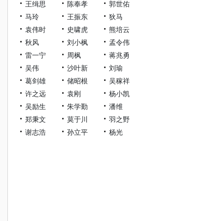
王缉思
陈奉孝
郭世佑
马玲
王振东
狄马
袁伟时
史啸虎
熊培云
秋风
刘小枫
孟令伟
雷一宁
周枫
蒋兆勇
吴伟
沙叶新
刘瑜
葛剑雄
储昭根
吴稼祥
许之远
袁刚
杨小凯
吴励生
朱学勤
潘维
郑秉文
莫于川
羽之野
谢志浩
孙立平
杨光