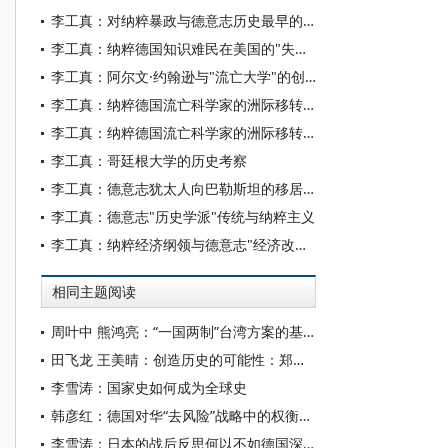
李工真：对纳粹暴政与德意志历史最早的反思——德国流亡社会科学家与纳粹主义研究
李工真：纳粹德国知识难民在美国的"失语性"问题
李工真：阿尔文·约翰逊与"流亡大学"的创办
李工真：纳粹德国流亡科学家的洲际移转（之二）
李工真：纳粹德国流亡科学家的洲际移转（之一）
李工真：哥廷根大学的历史考察
李工真：德意志犹太人向巴勒斯坦的移居(1933-1941)
李工真：德意志"历史学派"传统与纳粹主义
李工真：纳粹经济纲领与德意志"经济改革派"
相同主题阅读
周叶中 熊鸿亮：“一国两制”台湾方案的基本范畴
田飞龙 王美晴：创造历史的可能性：郑丽文访陆的国家统一进步意义
李雪涛：国家史如何成为全球史
韩彦红：德国对华“去风险”战略中的权衡与困境：基于双层博弈视角的分析
李雪涛：日本的战后反思何以不如德国深刻