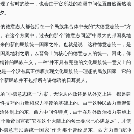
实现了暂时的统一，也会由于它所处的欧洲中间位置自然而然地
夕。
的德意志人都包括在一个民族集合体中去的“大德意志统一”方
案。在这个方案中，过去的那个“德意志同盟”中最大的邦国奥地
未来的新的民族统一国家之外。也就是说，这种德意志统一，是
邦国奥地利之后，以普鲁士为核心的德意志人的统一。因此，俾
精神的民族主义，一种“并不具有完整的文化民族统一意义上的
也是一个没有真正彻底实现文化民族统一理想的民族国家，它的
个新民族并不包括所有讲德语的日耳曼人。
的“小德意志统一”方案，无论从内政还是从外交上讲，都是建
纵性技巧的力量和权力平衡的基础上的。由于这种民族力量聚集
政治体制上的东、西方中间性特点，由于在对外政治权力实施上
个新帝国宣布“它在这个大陆上的领土要求已心满意足”，才使
小德意志民族统一国家”作为那个曾经是东、西方力量“缓冲