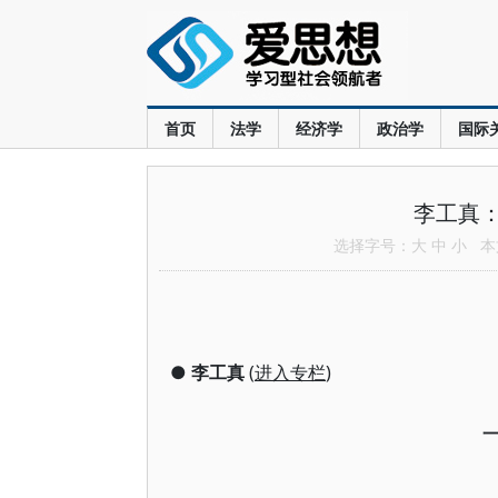
首页
法学
经济学
政治学
国际
李工真
选择字号：
大
中
小
本文
●
李工真
(
进入专栏
)