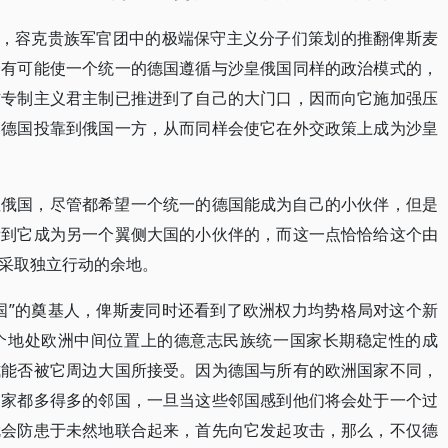
里，容克贵族军官团中的极端保守主义分子们策划的推翻俾斯麦
全有可能使一个统一的德国遵循与沙皇俄国同样的政治模式的，
方专制主义君主制已推进到了自己的大门口，因而向它施加强压
的德国投靠到俄国一方，从而同样会使它在外交政策上成为沙皇
皇俄国，尽管都希望一个统一的德国能成为自己的小伙伴，但是
看到它成为另一个翼侧大国的小伙伴的，而这一点恰恰给这个由
采取独立行动的余地。
国”的奠基人，俾斯麦同时还看到了欧洲权力均势格局对这个新
个地处欧洲中间位置上的德意志民族统一国家长期稳定性的成
式能否被它周边大国所接受。因为德国与所有的欧洲国家不同，
国家都多得多的邻国，一旦当这些邻国感到他们将会处于一个过
就会防患于未然地联合起来，首先向它发起攻击，那么，不仅德