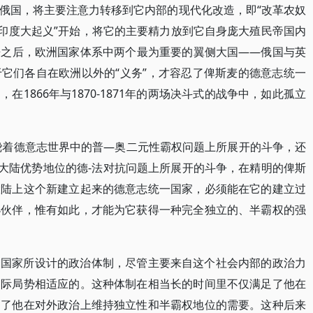
俄国，将主要注意力转移到它内部的现代化改造，即“改革农奴
“印度大起义”开始，将它的主要精力放到它自身庞大殖民帝国内
争之后，欧洲国家体系中两个最为重要的翼侧大国——俄国与英
它们各自在欧洲以外的“义务”，才容忍了俾斯麦的德意志统一
1866年与1870-1871年的两场决斗式的战争中，如此孤立
围绕着德意志世界中的普—奥二元性霸权问题上所展开的斗争，还
着欧洲大陆优势地位的德-法对抗问题上所展开的斗争，在精明的俾斯
大陆上这个新建立起来的德意志统一国家，必须能在它的建立过
小伙伴，惟有如此，才能为它获得一种完全独立的、半霸权的强
一国家所设计的政治体制，尽管主要来自这个社会内部的政治力
国际局势相适应的。这种体制在相当长的时间里不仅满足了他在
足了他在对外政治上维持独立性和半霸权地位的需要。这种后来