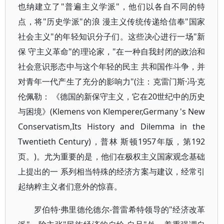
也纳建立了"普遍主义学派"，他们以各自不同的特
点，将"历史学派"的浪 漫主义传统传递给信奉"国家
社会主义"的年轻知识分子们。这些决心进行一场"新
保 守主义革命"的理论家，"在一种自我封闭的政治和
社会意识形态中与这个年轻的民主 共和国作斗争，并
对青年一代产生了充分的影响力"(注：克雷门斯·冯·克
伦佩勒： 《德国的新保守主义，它在20世纪中的历史
与困境》(Klemens von Klemperer,Germany 's New
Conservatism,Its History and Dilemma in the
Twentieth Century)，普林 斯顿1957年版，第192
页。)。尤为重要的是，他们在极权主义国家观念基础
上提出的一 系列相当特殊的经济方案与建议，经常引
起纳粹主义者们意外的惊喜。
罗伯特·弗里德伦德尔-普雷希特领导的"经济改革