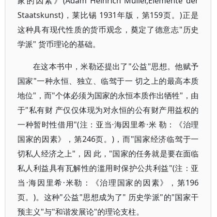
家的因素》(Adam Heinrich Müller,Elemente der
Staatskunst)，莱比锡 1931年版，第159页。)正是
这种具有现代性质的货币观念，奠定了德意志"历史
学派" 货币理论的基础。
在这本书中，米勒还提出了"公益"思想。他赋予
国家"一种永恒、独立、临驾于一 切之上的最高本质
地位"，而"个体必须为国家的永恒本质作出牺牲"，由
于"私有财 产仅仅体现为对永恒的公有财产用益权的
一种暂时性借用"(注：亚当·海因里希·米 勒：《治理
国家的因素》，第246页。)，而"国家经济临驾于一
切私人经济之上"，因 此，"国家的任务就是要在面临
私人利益具有瓦解性的滥用时保护公共利益"(注：亚
当·海因里希·米勒：《治理国家的因素》，第196
页。)。这种"公益"思想成为了" 历史学派"的"国家干
预主义"与"和谐发展论"的理论支柱。