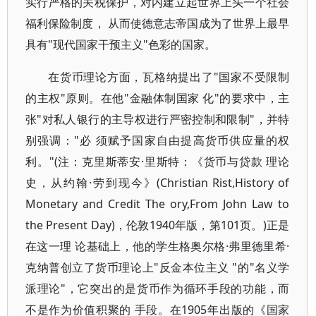
实行严格的关税保护，对内建立起世界上头一个社会
福利保险制度， 从而使德意志帝国成为了世界上最早
具有"现代国家干预主义"色彩的国家。
在货币理论方面，瓦格纳提出了"国家不受限制
的主权"原则。在他"金融体制国家 化"的要求中，主
张"对私人银行的主导权进行严密控制和限制"，并特
别强调："必 须赋予国家自由提高货币供应量的权
利。"(注：克里斯蒂安·里斯特：《货币与贷款 理论
史，从约翰·劳到现今》(Christian Rist,History of
Monetary and Credit The ory,From John Law to
the Present Day)，伦敦1940年版，第101页。)正是
在这一理 论基础上，他的学生格奥尔格·弗里德里希·
克纳普创立了货币理论上"反金本位主义 "的"名义学
派理论"，它突出的是货币作为循环手段的功能，而
不是作为价值积聚的 手段。在1905年出版的《国家