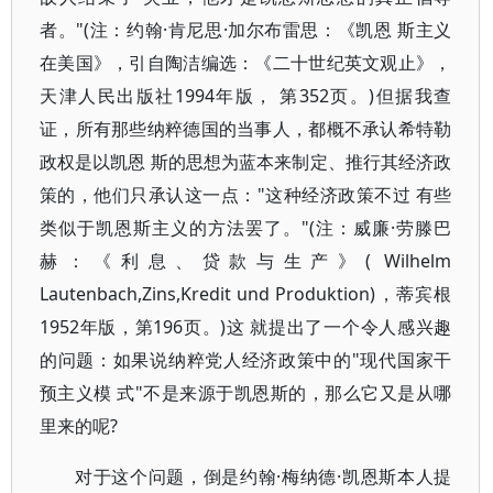
者。"(注：约翰·肯尼思·加尔布雷思：《凯恩 斯主义
在美国》，引自陶洁编选：《二十世纪英文观止》，
天津人民出版社1994年版， 第352页。)但据我查
证，所有那些纳粹德国的当事人，都概不承认希特勒
政权是以凯恩 斯的思想为蓝本来制定、推行其经济政
策的，他们只承认这一点："这种经济政策不过 有些
类似于凯恩斯主义的方法罢了。"(注：威廉·劳滕巴
赫：《利息、贷款与生产》( Wilhelm
Lautenbach,Zins,Kredit und Produktion)，蒂宾根
1952年版，第196页。)这 就提出了一个令人感兴趣
的问题：如果说纳粹党人经济政策中的"现代国家干
预主义模 式"不是来源于凯恩斯的，那么它又是从哪
里来的呢?
对于这个问题，倒是约翰·梅纳德·凯恩斯本人提