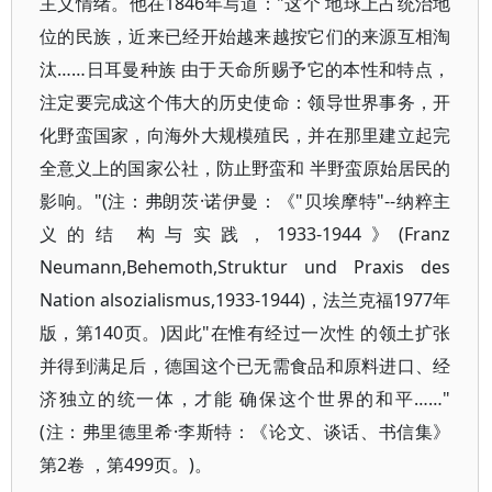
主义情绪。他在1846年写道："这个 地球上占统治地
位的民族，近来已经开始越来越按它们的来源互相淘
汰……日耳曼种族 由于天命所赐予它的本性和特点，
注定要完成这个伟大的历史使命：领导世界事务，开
化野蛮国家，向海外大规模殖民，并在那里建立起完
全意义上的国家公社，防止野蛮和 半野蛮原始居民的
影响。"(注：弗朗茨·诺伊曼：《"贝埃摩特"--纳粹主
义的结 构与实践，1933-1944》(Franz
Neumann,Behemoth,Struktur und Praxis des
Nation alsozialismus,1933-1944)，法兰克福1977年
版，第140页。)因此"在惟有经过一次性 的领土扩张
并得到满足后，德国这个已无需食品和原料进口、经
济独立的统一体，才能 确保这个世界的和平……"
(注：弗里德里希·李斯特：《论文、谈话、书信集》
第2卷 ，第499页。)。