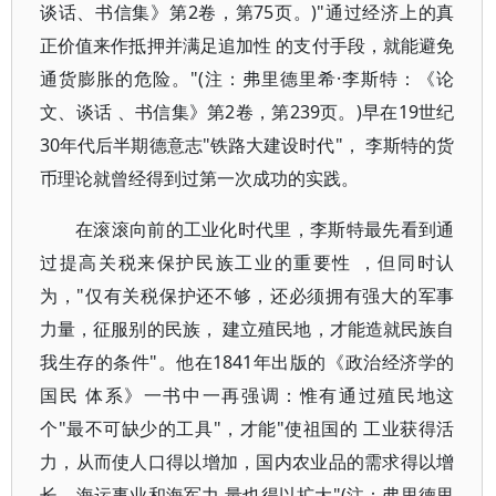
谈话、书信集》第2卷，第75页。)"通过经济上的真
正价值来作抵押并满足追加性 的支付手段，就能避免
通货膨胀的危险。"(注：弗里德里希·李斯特：《论
文、谈话 、书信集》第2卷，第239页。)早在19世纪
30年代后半期德意志"铁路大建设时代"， 李斯特的货
币理论就曾经得到过第一次成功的实践。
在滚滚向前的工业化时代里，李斯特最先看到通
过提高关税来保护民族工业的重要性 ，但同时认
为，"仅有关税保护还不够，还必须拥有强大的军事
力量，征服别的民族， 建立殖民地，才能造就民族自
我生存的条件"。他在1841年出版的《政治经济学的
国民 体系》一书中一再强调：惟有通过殖民地这
个"最不可缺少的工具"，才能"使祖国的 工业获得活
力，从而使人口得以增加，国内农业品的需求得以增
长，海运事业和海军力 量也得以扩大"(注：弗里德里