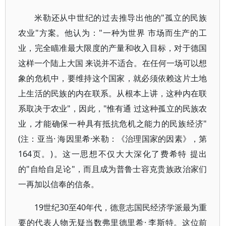
米勒还从中世纪的过去推导出他的"孤立的民族
农业"方案。他认为："一种为世界 市场而生产的工
业，完全瞄准最大限度的产量和收入目标，对于德国
这样一个陆上大国 来说并不适合。在任何一场可以想
象的危机中，要维持这个国家，就必须依赖这片土地
上生活的民族的内在联系。从根本上讲，这种内在联
系取决于农业"，因此，"惟有通 过这种孤立的民族农
业，才能确保一种具有抵抗危机之能力的民族经济"
(注：亚当· 海因里希·米勒：《治理国家的因素》，第
164页。)。这一思想不仅大大深化了费希特 提出
的"自给自足论"，而且成为普鲁士容克贵族政治家们
一再加以信奉的信条。
19世纪30至40年代，德意志国民经济学派最为重
要的代表人物无疑当数弗里德里希· 李斯特。这位前