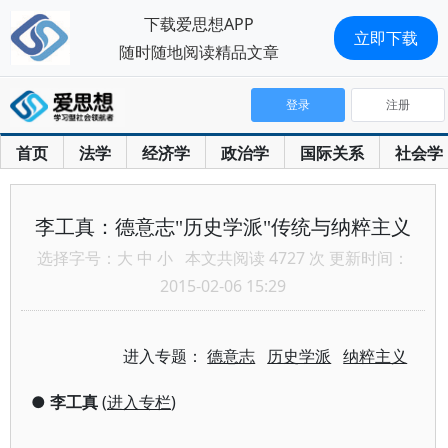
下载爱思想APP
立即下载
随时随地阅读精品文章
登录
注册
首页
法学
经济学
政治学
国际关系
社会学
李工真：德意志"历史学派"传统与纳粹主义
选择字号：
大
中
小
本文共阅读 4727 次 更新时间：
2015-02-06 15:29
进入专题：
德意志
历史学派
纳粹主义
●
李工真
(
进入专栏
)