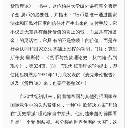
货币理论》一书中，这位柏林大学编外讲师完全否定
了金 属币的必要性，并指出："纸币是惟一通过国家
法律和国民对国家的信任才产生出来的 支付手段，它
不仅是无需具有自身价值的真正的钱，而且具有准备
金上的灵活性，它具 有的不是物质上的价值，而是在
社会认同和国家立法基础上发挥的功能。"(注：克里
斯蒂安·里斯特：《货币与贷款理论史，从约翰·劳到
现今》，第334页。)这一"现代 纸币理论"的提出，即
使比起凯恩斯1931年11月底发表的《麦克米伦报告》
以及《货币 论》来，也要早整整26年!
自20世纪初以来，随着德帝国与其他列强国家在
国际竞争中的关系紧张化，一种"中 欧解决方案"开始
在"历史学派"理论家当中抬头。他们越来越将德国看
作是"一个受 到歧视、被分裂的世界包围的大国"，这