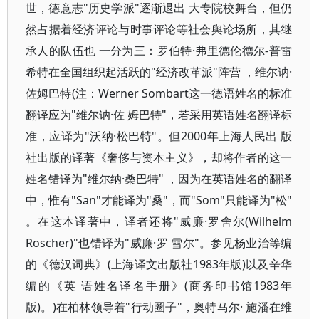
世，德意志"历史学派"逐渐退出 大专院校舞台，但仍
然占据着经济评论与时事评论等社会舆论场所，其继
承人的队伍也 一分为三：罗伯特·弗里德伦德尔-普雷
希特在全国组织起活跃的"经济改革派"阵营 ，维尔讷·
佐姆巴特(注：Werner Sombart这一德语姓名的标准
翻译应为"维尔讷·佐 姆巴特"，若采用英语姓名翻译标
准，应译为"沃纳·松巴特"。但2000年上海人民出 版
社出版的译著《奢侈与资本主义》，却将作者的这一
姓名错译为"维尔纳·桑巴特" ，因为在英语姓名的翻译
中，惟有"San"才能译为"桑"，而"Som"只能译为"松"
。在这本译著中，译者还将"威廉·罗舍尔(Wilhelm
Roscher)"也错译为"威廉·罗 雪尔"。参见杨业治等编
的《德汉词典》(上海译文出版社1983年版)以及辛华
编的《英 语姓名译名手册》(商务印书馆1983年
版)。)在柏林领导着"行动圈子"，奥特马尔· 施潘在维