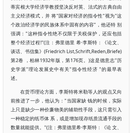
蒂宾根大学经济学教授坚决反对英、法式的古典自由
主义经济模式，并 将"国家对经济的指令性"视为"这
个政治经济学的民族体系中固有的内容"，他还特 别
强调："这种指令性绝不仅限于关税保护，还应包括
整个经济过程!"(注：弗里德里 希·李斯特：《论文、
谈话、书信集》(Friedrich List,Schrift,Reden,Briefe)
第2卷 ，柏林1932年版，第176页。)这是德意志"历
史学派"理论发展史中有关"指令性经济 "的最早表
述。
在货币理论方面，李斯特将米勒等人的观点又向
前推进了一步，他认为："当国家缺 钱的时候，实际
上只是缺少一种价廉物美的辅助性手段，这只需引入
一种稳定的纸币体 系，或是增加现存纸质流通手段的
数量就能提供。"(注：弗里德里希·李斯特：《论 文、