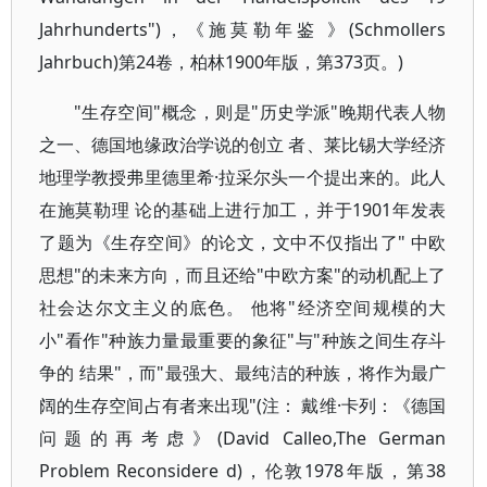
Jahrhunderts")，《施莫勒年鉴 》(Schmollers
Jahrbuch)第24卷，柏林1900年版，第373页。)
"生存空间"概念，则是"历史学派"晚期代表人物
之一、德国地缘政治学说的创立 者、莱比锡大学经济
地理学教授弗里德里希·拉采尔头一个提出来的。此人
在施莫勒理 论的基础上进行加工，并于1901年发表
了题为《生存空间》的论文，文中不仅指出了" 中欧
思想"的未来方向，而且还给"中欧方案"的动机配上了
社会达尔文主义的底色。 他将"经济空间规模的大
小"看作"种族力量最重要的象征"与"种族之间生存斗
争的 结果"，而"最强大、最纯洁的种族，将作为最广
阔的生存空间占有者来出现"(注： 戴维·卡列：《德国
问题的再考虑》(David Calleo,The German
Problem Reconsidere d)，伦敦1978年版，第38