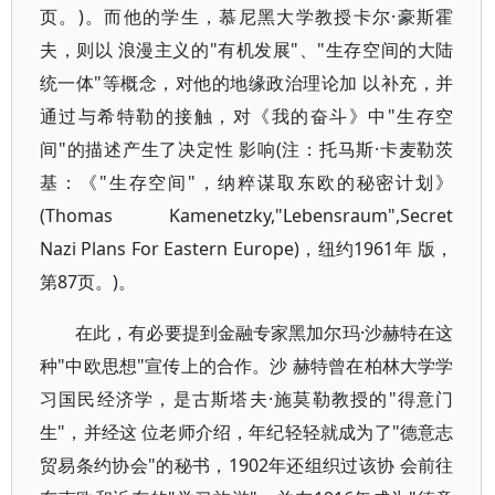
页。)。而他的学生，慕尼黑大学教授卡尔·豪斯霍
夫，则以 浪漫主义的"有机发展"、"生存空间的大陆
统一体"等概念，对他的地缘政治理论加 以补充，并
通过与希特勒的接触，对《我的奋斗》中"生存空
间"的描述产生了决定性 影响(注：托马斯·卡麦勒茨
基：《"生存空间"，纳粹谋取东欧的秘密计划》
(Thomas Kamenetzky,"Lebensraum",Secret
Nazi Plans For Eastern Europe)，纽约1961年 版，
第87页。)。
在此，有必要提到金融专家黑加尔玛·沙赫特在这
种"中欧思想"宣传上的合作。沙 赫特曾在柏林大学学
习国民经济学，是古斯塔夫·施莫勒教授的"得意门
生"，并经这 位老师介绍，年纪轻轻就成为了"德意志
贸易条约协会"的秘书，1902年还组织过该协 会前往