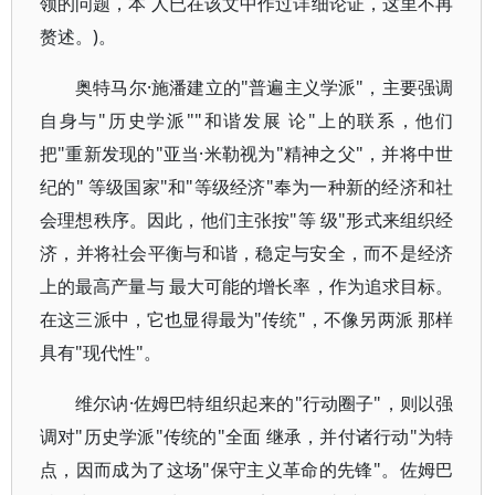
领的问题，本 人已在该文中作过详细论证，这里不再
赘述。)。
奥特马尔·施潘建立的"普遍主义学派"，主要强调
自身与"历史学派""和谐发展 论"上的联系，他们
把"重新发现的"亚当·米勒视为"精神之父"，并将中世
纪的" 等级国家"和"等级经济"奉为一种新的经济和社
会理想秩序。因此，他们主张按"等 级"形式来组织经
济，并将社会平衡与和谐，稳定与安全，而不是经济
上的最高产量与 最大可能的增长率，作为追求目标。
在这三派中，它也显得最为"传统"，不像另两派 那样
具有"现代性"。
维尔讷·佐姆巴特组织起来的"行动圈子"，则以强
调对"历史学派"传统的"全面 继承，并付诸行动"为特
点，因而成为了这场"保守主义革命的先锋"。佐姆巴