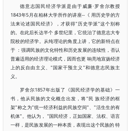
德意志国民经济学派是由于威廉·罗舍尔教授
1843年5月在柏林大学所作的讲座--《 用历史学的方
法来论述国民经济》，才获得"历史学派"这个别称
的。在此后长达半个 多世纪里，它统治了德意志大专
院校的经济学。从纯理论的角度上讲，它的新特点在
于 ：强调民族的文化特性和历史发展的连续性，否认
普遍适用的经济理论模式，因而也更 响亮地宣扬经济
上的反自由主义、"国家干预主义"和德意志民族主
义。
罗舍尔1857年出版了《国民经济学的基础》一
书，他从民族的文化概念出发，将"民 族经济的框
架"称之为"统一经济利益的民族空间"、"活生生的有
机体"。他认为， "国民经济，正如国家、法权、语言
一样，是民族发展的一种本质，表现出这个民族的 特