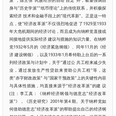
派"，除主张"民族经济的自给 自足"外，着重强调自
身与"历史学派""纸币理论"上的传统联系，并积极探
索经济 技术和金融手段上的"现代革新"。正是这一特
点，使"经济改革派"不仅强烈地促进 了1929至1933
年大危机期间的经济讨论，而且成为向纳粹党直接或
间接地提供实际经济 建议与措施的知识力量。在纳粹
党1932年5月的《经济紧急纲领》、同年11月的《经
济 建设纲领》，以及1933年1月希特勒上台后的一系
列经济政策与计划中，关于"通过公 共工程来减少失
业，通过发放生产性贷款来资助公共工程"等，这
类"赤字财政政策" 与"国家干预政策"上的关键性内容
与具体性措施，均直接来源于"经济改革派"的建 议
(注：李工真：《纳粹经济纲领与德意志"经济改革
派"》，《历史研究》2001年第4 期。关于纳粹党如
何借助德意志"经济改革派"的帮助提出自己的经济纲