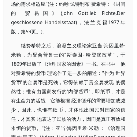
场的需求相适应"(注：约翰·戈特利布·费希特：《封闭
的 贸易国》(John Gottlieb Fichte,Der
geschlossene Handelsstaat)，法兰克福1977年
版，第59页。)。
继费希特之后，浪漫主义理论家亚当·海因里希·
米勒，为配合普鲁士的"斯泰因- 哈登堡改革"，于
1809年出版了《治理国家的因素》一书。在书中，他
对费希特的货币 理论作了进一步的阐述："作为'世界
货币'的金属币是死钱，它得依赖于贵金属发现 的偶
然性；惟有由国家发行的'内部货币'，即纸币，才是
有生命力的活钱，它能根据 经济循环的需要增加或减
少，因此，也惟有纸币，才体现出国民对国家的信
任，才真实 地表达了民族的活力，因而是真正有效和
永恒的货币。"(注：亚当·海因里希·米勒 ：《治理国