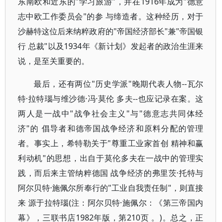
东南欧和近东的"学习旅游"，并在1916年成为"德意
志中欧工作委员会"的参 与缔造者。这种经历，对于
沙赫特这位后来纳粹政府的"帝国经济部长"兼"帝国银
行 总裁"以及1934年《新计划》发起者的政治生涯来
说，是至关重要的。
最后，还有两位"历史学派"晚期代表人物--瓦尔
特·拉特瑙与维沙德·冯·莫伦 多夫--也应记录在案。这
两人是一战中"战争社会主义"与"德意志共同体经
济"的 倡导者和德帝国战争经济和原料分配的管理
者。事实上，希特勒关于"尊重工业家首创 精神和赢
利动机"的思想，出自于莫伦多夫在一战中的管理实
践，而后来主管纳粹德国 战争经济的弗里茨·托特与
阿尔贝特·施佩尔所奉行的"工业自我责任制"，则直接
来 源于拉特瑙(注：阿尔贝特·施佩尔：《第三帝国内
幕》，三联书店1982年版，第210页 。)。总之，正