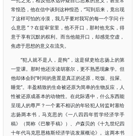
一孔之见，相反他永远怀疑自己思索的意义，甚至常
常惶恐，他在信中谈到这种惶恐，“写到后来，竟出现
了这样可怕的冷漠，我几乎要对我写的每一个字问 什
么意思 ”？在提审室里，他不开口，那时他充实，得
意于享有沉默的权利。而当他能开口，却感觉空虚，
焦虑于思想的意义在流失。
“犯人就不是人，是狗”，这是狱吏给志扬上的第
一堂课。那时他还没读胡塞尔，更不熟悉现象学。但
他却体会到“时间的悬置是真正的还原，吃饭、拉屎、
睡觉”。丰盈精致的生命被还原为简单的生物反应，人
性被还原成基本的动物性。在此际遇中，什么东西能
呈现人的尊严？一个素不相识的年轻犯人转监时塞给
志扬两本书，马克思的《一八四四年哲学经济学手
稿》（简称《巴黎手稿》）、卢森贝的《十九世纪四
十年代马克思恩格斯经济学说发展概论》。这两本书