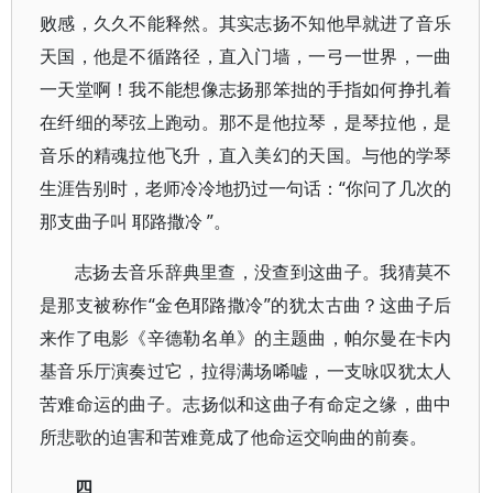
败感，久久不能释然。其实志扬不知他早就进了音乐
天国，他是不循路径，直入门墙，一弓一世界，一曲
一天堂啊！我不能想像志扬那笨拙的手指如何挣扎着
在纤细的琴弦上跑动。那不是他拉琴，是琴拉他，是
音乐的精魂拉他飞升，直入美幻的天国。与他的学琴
生涯告别时，老师冷冷地扔过一句话：“你问了几次的
那支曲子叫 耶路撒冷 ”。
志扬去音乐辞典里查，没查到这曲子。我猜莫不
是那支被称作“金色耶路撒冷”的犹太古曲？这曲子后
来作了电影《辛德勒名单》的主题曲，帕尔曼在卡内
基音乐厅演奏过它，拉得满场唏嘘，一支咏叹犹太人
苦难命运的曲子。志扬似和这曲子有命定之缘，曲中
所悲歌的迫害和苦难竟成了他命运交响曲的前奏。
四