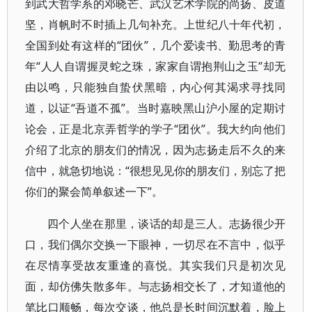
到武大哲学系的邓晓芒、武汉艺术学院的尚扬、皮道
坚，肖帆时不时插上几句补充。上世纪八十年代初，
全国到处有这样的“团伙”，几个爱读书、勤思考的青
年“人人自谓握灵蛇之珠，家家自谓抱荆山之玉”却无
由以鸣，只能独自蛰伏黑暗，内心何其渴求寻找同
道，以证“吾道不孤”。当时嘉映黑山沪小屋的定期讨
论会，正是北京弄哲学的学子“团伙”。我大约向他们
介绍了北京的朋友们的情况，因为志扬走后不久的来
信中，就急切地说：“很想见见你的朋友们，别忘了把
你们的聚会简单叙述一下”。
四个人坐在那里，谈话的却是三人。志扬很少开
口，我们偶尔交换一下眼神，一切尽在不言中，似乎
在尽情享受故友重逢的喜悦。其实我们只是初次见
面，却仿佛失散多年。与志扬相交长了，才知道他的
笔比口顺畅，每次交谈，他总是长时间沉默着，脸上