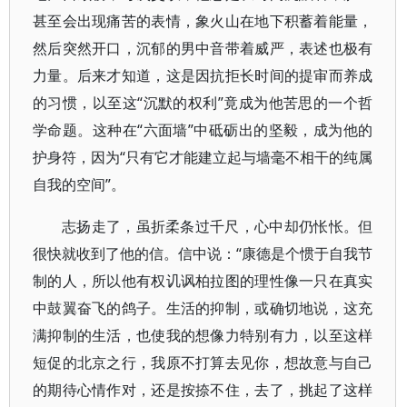
甚至会出现痛苦的表情，象火山在地下积蓄着能量，
然后突然开口，沉郁的男中音带着威严，表述也极有
力量。后来才知道，这是因抗拒长时间的提审而养成
的习惯，以至这“沉默的权利”竟成为他苦思的一个哲
学命题。这种在“六面墙”中砥砺出的坚毅，成为他的
护身符，因为“只有它才能建立起与墙毫不相干的纯属
自我的空间”。
志扬走了，虽折柔条过千尺，心中却仍怅怅。但
很快就收到了他的信。信中说：“康德是个惯于自我节
制的人，所以他有权讥讽柏拉图的理性像一只在真实
中鼓翼奋飞的鸽子。生活的抑制，或确切地说，这充
满抑制的生活，也使我的想像力特别有力，以至这样
短促的北京之行，我原不打算去见你，想故意与自己
的期待心情作对，还是按捺不住，去了，挑起了这样