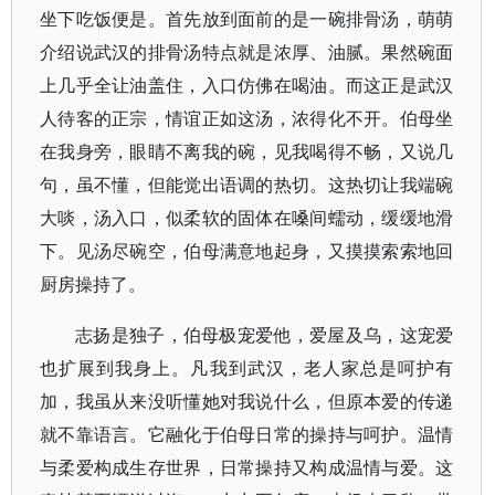
坐下吃饭便是。首先放到面前的是一碗排骨汤，萌萌
介绍说武汉的排骨汤特点就是浓厚、油腻。果然碗面
上几乎全让油盖住，入口仿佛在喝油。而这正是武汉
人待客的正宗，情谊正如这汤，浓得化不开。伯母坐
在我身旁，眼睛不离我的碗，见我喝得不畅，又说几
句，虽不懂，但能觉出语调的热切。这热切让我端碗
大啖，汤入口，似柔软的固体在嗓间蠕动，缓缓地滑
下。见汤尽碗空，伯母满意地起身，又摸摸索索地回
厨房操持了。
志扬是独子，伯母极宠爱他，爱屋及乌，这宠爱
也扩展到我身上。凡我到武汉，老人家总是呵护有
加，我虽从来没听懂她对我说什么，但原本爱的传递
就不靠语言。它融化于伯母日常的操持与呵护。温情
与柔爱构成生存世界，日常操持又构成温情与爱。这