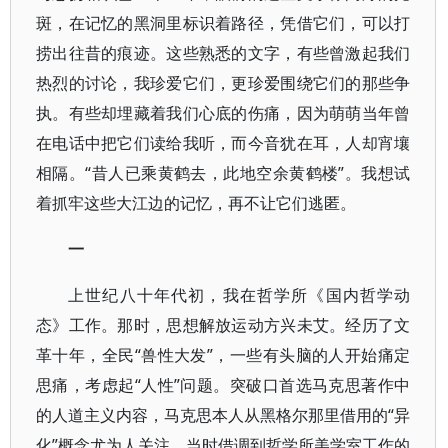
斑，在记忆的黑洞里标识着路径，凭借它们，可以打
捞出往昔的痕迹。这些熟悉的文字，有些曾激起我们
热烈的讨论，我珍爱它们，更珍爱围绕它们的那些争
执。有些却埋藏着我们心底的伤痛，因为萌萌当年曾
在电话中把它们读给我听，而今音犹在耳，人却宵壤
相隔。“昔人已乘黄鹤去，此地空余黄鹤楼”。我想试
着抓牢这些大江边的记忆，再不让它们逃匿。
一
上世纪八十年代初，我在哲学所《国内哲学动
态》工作。那时，思想解放运动方兴未艾。经历了文
革十年，全民“兽性大发”，一些有头脑的人开始痛定
思痛，考虑起“人性”问题。突破口首选马克思著作中
的人道主义内容，马克思本人从黑格尔那里借用的“异
化”概念尤为人关注。当时借调到哲学所美学室工作的