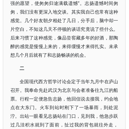
强的愿望，使匆匆归途满载遗憾”。志扬遗憾时间匆
匆，我们没有更深入地交谈。其实我自己也常有这种
感觉。几个好友朝夕相处了几日，分手后，脑中却一
片空白，不知这几天不停顿的谈话究竟说了些什么。
后来习惯了这种感觉，像品尝窖藏多年的好酒，那陶
醉的感觉是慢慢上来的，来得缓慢才来得扎实。未承
想几个月后就有了和志扬畅谈的机会。
二
全国现代西方哲学讨论会定于当年九月中在庐山
召开。我奉命先赴武汉为北京与会者准备往九江的船
票。行程一定便急告志扬，他回信说去接我，约会地
点在大东门。火车到站时刚下了一场暴雨，到处泥
泞。出站一眼看见志扬站在门口，见到我，他急步跃
过几洼积水就到了面前，扯过我的背包就往外走，