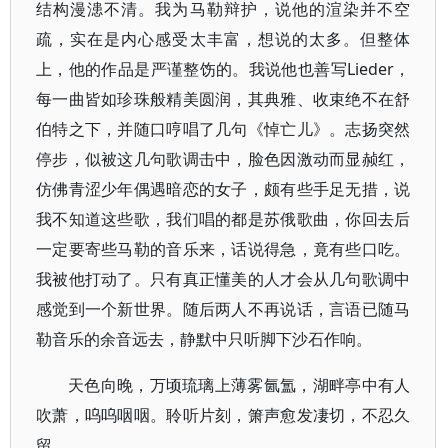
结构漫漶不清。我为马勒辩护，说他的渲染并不空
疏，实在是内心感受太丰富，想说的太多。但整体
上，他的作品是严谨整饬的。我说他也善写Lieder，
每一曲皆如珍珠般精美圆润，其典雅、收束绝不在舒
伯特之下，并随口哼唱了几句《悼亡儿》。志扬突然
停步，似被这几句歌调击中，脸色因激动而显赪红，
仿佛青涩少年偶遇暗恋的女子，颇有些手足无措，说
我不知道这些歌，我们唱的都是苏俄歌曲，你回去后
一定要寄些马勒的音乐来，话说得急，竟有些口吃。
我被他打动了。只有真正懂美的人才会从几句歌调中
感觉到一个新世界。随后两人不再说话，言语已随马
勒音乐的余音远去，静默中只听脚下沙石作响。
天色向晚，万顷琉璃上薄雾氤氲，湖畔亭中有人
吹萧，呜呜咽咽。聆听片刻，箫声愈发凄切，不忍久
留。