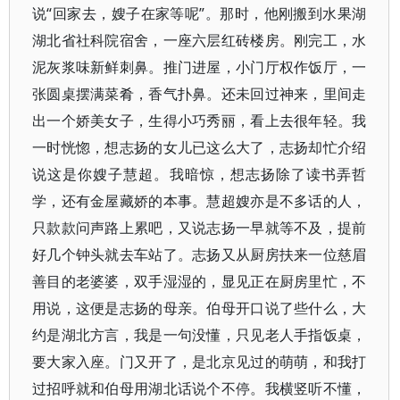
说“回家去，嫂子在家等呢”。那时，他刚搬到水果湖
湖北省社科院宿舍，一座六层红砖楼房。刚完工，水
泥灰浆味新鲜刺鼻。推门进屋，小门厅权作饭厅，一
张圆桌摆满菜肴，香气扑鼻。还未回过神来，里间走
出一个娇美女子，生得小巧秀丽，看上去很年轻。我
一时恍惚，想志扬的女儿已这么大了，志扬却忙介绍
说这是你嫂子慧超。我暗惊，想志扬除了读书弄哲
学，还有金屋藏娇的本事。慧超嫂亦是不多话的人，
只款款问声路上累吧，又说志扬一早就等不及，提前
好几个钟头就去车站了。志扬又从厨房扶来一位慈眉
善目的老婆婆，双手湿湿的，显见正在厨房里忙，不
用说，这便是志扬的母亲。伯母开口说了些什么，大
约是湖北方言，我是一句没懂，只见老人手指饭桌，
要大家入座。门又开了，是北京见过的萌萌，和我打
过招呼就和伯母用湖北话说个不停。我横竖听不懂，