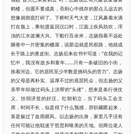
鹤楼，但愿不要成真，否则心中残存的那点儿远古的
想像就彻底打碎了。下桥时天气大变，江风裹着水滴
打在脸上，乘轮渡返回汉口时，江面上疾风劲吹，浑
浊的江水波澜大兴。下船行百余米，志扬指着不远处
陋巷中一片密集的棚屋，说那边就是民权路，他就成
长于路上的黄皮街。志扬后来在书中写道：“在我的记
忆中，我没有故乡和童年.......只有一条破旧的小街，
挨着河边。它的居民至少半数是挑码头的苦力“。志扬
的父母是再朴实、温厚不过的底层民众，但志扬的父
亲早年却做过码头上洪帮的“头佬”，想来是条行侠仗
义、扶弱济贫的好汉。红朝初立，当了码头工会主
席，时间不长，似是得了什么预感，辞职藏匿起来，
算是躲过了血雨腥风。以志扬的出身，家里几乎没有
任何可能让他耽迷于哲思和唯美的天地。但两位老人