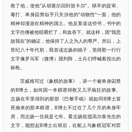
救了他，使他“从胡塞尔回到笛卡尔”。狱卒的提审、
毒打、单身囚禁似乎只关涉他的“动物性”一面，他的
精神却漫游在精神的国土。他反复读这些书，书中的
文字仿佛被他咀嚼烂了，和血吞下。就这样，因“我思
故我在”的确证，他保持了人之为人的尊严。所以，上
世纪八十年代初，我首读志扬的稿子，觉得那一行行
文字像罗马军（微博）团列阵，士兵们呼喊着投出的
标枪。
茨威格写过《象棋的故事》，讲一个被单身囚禁
的B博士，如何因一本棋谱得救又几乎疯狂的故事。
志扬在牢里得到的那部《巴黎手稿》就如同B博士冒
死偷来的那本棋谱，B博士不过住了几个月的单身牢
房，而志扬一住就是七年。看志扬批驳高尔泰先生的
文字，能想起B博士出狱后，在船上与象棋冠军对弈