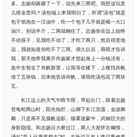
多。志扬却踌躇了一下，说先来三两吧。我想这玩意
儿很金贵吗？汤包端上来我明白了，所谓“汤包”就是
包子馅泡在一汪油中，吃一个包子几乎就是喝一大口
油汁。别说半斤，二两就糊住了。志扬坐在边上始终
不动筷子，见我吃不动了，才吃了两只，然后得意地
说，我就知道你吃不了三两。很久以后，萌萌才告诉
我，那天他带我离开尚扬家才想起身上一分钱没有，
急中生智去了肖帆那里，让我等在楼下，上楼找肖帆
借了五块钱，后来他告诉肖帆，请我吃汤包花了两块
五。
长江边上的天气乍晴乍雨，早起出门，跟着志扬
登龟蛇两山时，阳光灿烂，山脚下长江浩荡，金波粼
粼，只是再不见孤帆远影。烟雾迷蒙中，武钢巨大的
身影隐现。和志扬沿大桥过江，两人大发怀古幽情，
诵起“昔人已乘黄鹤去”时，志扬说正有人建议重修黄