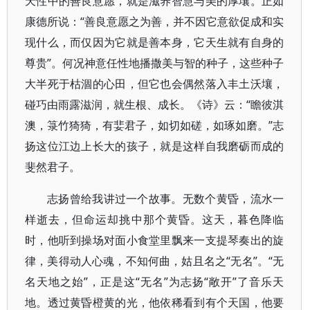
天性中的善良意愿，就是滋养智慧与美的厚壤。正如
康德所说：“善良意愿之为善，并不因它意欲促成和实
现什么，而仅因为它就是善本身，它天生就有自身的
尊贵”。何况神意任性地播撒美与智的种子，这些种子
大半死于枯涸的心田，但它也会偶然落入丰土沃壤，
碰巧由雨露滋润，就生根、成长。《诗》云：“瞻彼淇
澳，箓竹猗猗，有婓君子，如切如磋，如琢如磨。”志
扬这位江边上长大的孩子，就是这样自我磨砺而成的
斐然君子。
志扬曾给我讲过一个故事。无数个黄昏，流水一
样逝去，但命运却挑中那个黄昏。这天，暮色降临
时，他听到操场对面小食堂里飘来一支提琴奏出的旋
律，美得动人心魂，不知何曲，姑且名之“无名”。“无
名天地之始”，正是这“无名”为志扬“敞开”了音乐天
地。透过黄昏橙黄的光，他依稀看到有个天国，他要