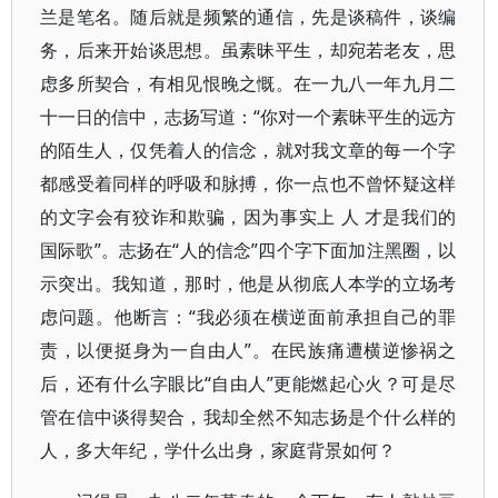
兰是笔名。随后就是频繁的通信，先是谈稿件，谈编
务，后来开始谈思想。虽素昧平生，却宛若老友，思
虑多所契合，有相见恨晚之慨。在一九八一年九月二
十一日的信中，志扬写道：“你对一个素昧平生的远方
的陌生人，仅凭着人的信念，就对我文章的每一个字
都感受着同样的呼吸和脉搏，你一点也不曾怀疑这样
的文字会有狡诈和欺骗，因为事实上 人 才是我们的
国际歌”。志扬在“人的信念”四个字下面加注黑圈，以
示突出。我知道，那时，他是从彻底人本学的立场考
虑问题。他断言：“我必须在横逆面前承担自己的罪
责，以便挺身为一自由人”。在民族痛遭横逆惨祸之
后，还有什么字眼比“自由人”更能燃起心火？可是尽
管在信中谈得契合，我却全然不知志扬是个什么样的
人，多大年纪，学什么出身，家庭背景如何？