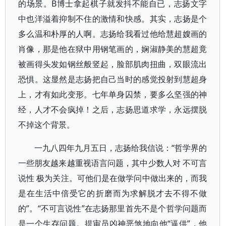
的场景。B博士拿起棋子就发抖不能自已，志扬文字
中也洋溢着抑制不住的激情和快感。其实，志扬是个
多么温和朴厚的人啊。志扬给我看过他给慧超嫂画的
肖像，那是他在狱中用钢笔画的，娴淑静美的慧超竟
被画得头发如钢丝般竖起，脸部肌肉扭曲，双眼流出
恐惧。这显然是志扬把自己当时的感觉投射到慧超身
上，才有如此变形。七年单身囚禁，要多么坚强的神
经，人才不会疯掉！之后，志扬思道求学，永远摆脱
不掉这个背景。
一九八四年九月五日，志扬给我信说：“哲学界的
一些朋友越来越重视语言问题，其中少数人对 不可言
说性 极为关注。可他们是在做学问中做出来的，而我
是在生活中倍受它的折磨而为求解脱才去不得不做
的”。“不可言说性”在志扬那里首先不是个哲学问题而
是一个生存问题。提审员凶神恶煞地向他“逼供”，他