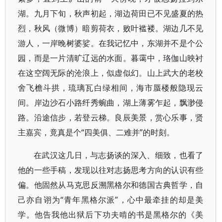
湖。九月下旬，秋声初起，湖边荷田已不见盛夏的热
烈，秋风（微博）暗剪荷衣，败叶褴褛。湖边几不见
游人，一岸晚树婆娑。在我记忆中，东湖并不是个公
园，而是一片清旷辽远的水面。暮霭中，珞伽山映衬
在这空阔无际的沧浪上，似虚似幻。山上武大的老校
舍飞檐斗拱，琉璃瓦白绿相间，海市蜃楼般隐现云
间。岸边沙石小路纤秀蜿曲，湖上薄雾乍起，飘渺侵
路。沿途信步，若登云梯。良辰美景，赏心乐事，贤
主嘉宾，竟真是个“四美俱、二难并”的时刻。
在武汉这几日，与志扬谈的深入、细致，也看了
他的一些手稿，发现以往对志扬思考方向的认识有些
偏。他固然从马克思反溯黑格尔和德国古典哲学，自
己亦自诩为“青年黑格尔派”，心中最牵挂的却是美
学。他告我他出狱后下功夫啃的书是黑格尔的《美