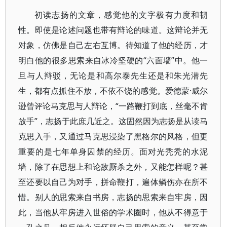
初读志扬的文章，感觉他的文字极有力度和韧
性。即使是论述问题也带有辩论的味道。这辩论并无
对象，仿佛是自己左右互博。待知道了他的经历，才
明白他的很多思索来自冰冷坚硬的“六面墙”中。他一
旦与人辩驳，无论是和高尔泰先生还是和朱光潜先
生，都有点抓住不放，不依不饶的感觉。爱德蒙·威尔
逊曾评论马克思与人辩论，“一路鞭打到底，丝毫不肯
放手”，志扬于此庶几近之。这固然因为志扬是从读马
克思入手，又通过马克思浸染了黑格尔的风格，但更
重要的是七年单身囚禁的经历。面对光秃秃的水泥
墙，除了在思想上和论敌厮杀之外，又能怎样呢？甚
至还要以自己为对手，拼命鞭打，遍体鳞伤亦在所不
惜。别人的思索来自书房，志扬的思索来自牢房，因
此，当他从牢房进入世俗的学术圈时，他从不得意于