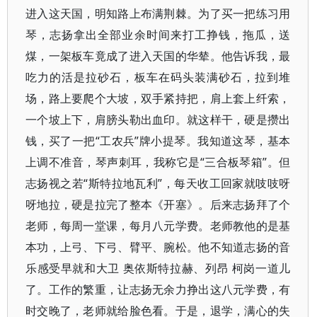
进入这天国，明知路上布满荆棘。为了买一把练习用
琴，志扬拿出全部业余时间来打工挣钱，拖瓜，送
煤，一架板车竟成了进入天国的华辇。他告诉我，最
吃力的活是拉砂石，板车在码头装满砂石，拉到堆
场，路上要爬个大坡，双手紧持把，肩上套上纤索，
一个坡上下，肩膀头勒出血印。就这样干，硬是攒出
钱，买了一把“工农兵”牌小提琴。我知道这琴，基本
上调不准音，琴声刺耳，我称它是“三合板琴箱”。但
志扬视之若“斯特拉地瓦利”，每天收工回家就吱吱呀
呀地拉，硬是拉完了整本《开塞》。后来志扬拜了个
老师，每周一堂课，每月八元学费。老师教他的是基
本功，上弓、下弓、臂平、腕松。他不知道志扬的音
乐感受早就和大卫 奥依斯特拉赫、列昂 柯岗一道儿
了。工作的繁重，让志扬无余力挣出这八元学费，有
时交晚了，老师就给脸色看。于是，退学，满心的失