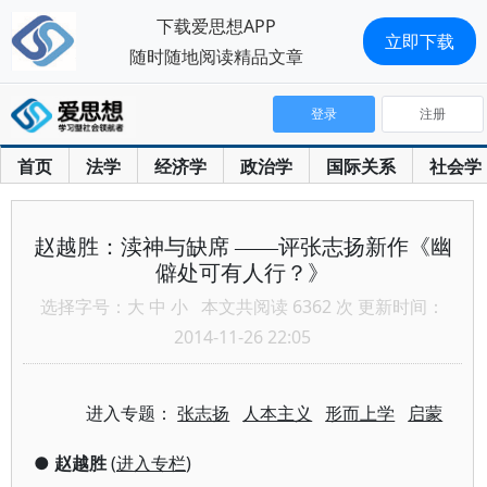
下载爱思想APP
立即下载
随时随地阅读精品文章
登录
注册
首页
法学
经济学
政治学
国际关系
社会学
赵越胜：渎神与缺席 ——评张志扬新作《幽
僻处可有人行？》
选择字号：
大
中
小
本文共阅读 6362 次 更新时间：
2014-11-26 22:05
进入专题：
张志扬
人本主义
形而上学
启蒙
●
赵越胜
(
进入专栏
)