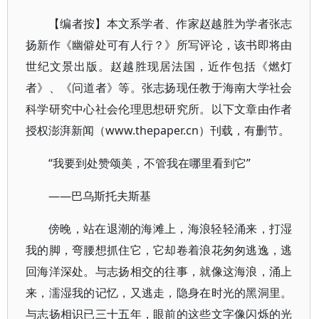
【编者按】本文系学者、作家赵越胜为学者张志
扬新作《幽僻处可有人行？》所写评论，该书即将由
世纪文景出版。赵越胜现居法国，近作包括《燃灯
者》、《问道者》等。张志扬现任教于海南大学社会
科学研究中心社会伦理思想研究所。以下文章由作者
授权澎湃新闻（www.thepaper.cn）刊载，有删节。
“我要到处赞颂美，不管我在哪里看到它”
——巴乌斯托夫斯基
傍晚，站在退潮的海滩上，海浪轻轻涌来，打湿
我的脚，弯腰想抓住它，它却卷着浪花匆匆逃逸，逃
回海洋深处。与志扬相交的往事，就像这海浪，涌上
来，濡湿我的记忆，又逃走，隐身在时光的黑洞里。
与志扬相识已三十五年，眼前的这些文字像闪烁的光