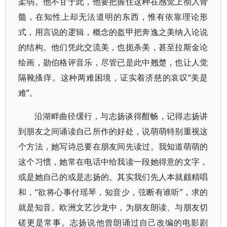
柔弱。他不甘于此，他要把握住这种在感觉上彻入骨
髓，在知性上却无法道明的东西，惟有依靠理论形
式，用言说的逻辑，概念的盔甲把奔逸之美纳入论说
的结构。他们凭此交流美，也扼杀美，甚至拉斯金论
绘画，勋伯格评音乐，尽管已是此中翘楚，也让人觉
隔靴搔痒。这种两难困境，证实着济慈的哀叹“美是
难”。
沿湖畔曲径缓行，与志扬谈得酣畅，记得志扬讲
到朋友之间诵读自己所作的好处，说萌萌特别重视这
个方法，她写诗总要在朋友间先读过。我知道萌萌的
这个习惯，她常在电话中给我读一段她得意的文字，
或是她自己的或是志扬的。其实我们先人本就颇精唱
和，“欲将心事付瑶琴，知音少，弦断有谁听”，求的
就是知音。欧洲文艺沙龙中，为朋友朗读、与朋友切
磋更是常事。志扬说他曾朗诵过自己改编的电影剧