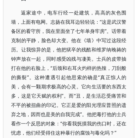
返家途中，电车行经一处建筑，高高的灰色围
墙，上面有电网。志扬在我耳边轻轻说：“这是武汉警
备区的看守所，我在里面坐了七年单身牢房”。话带着
克制的平静，脸色却大变。他在《墙》中写过这段经
历。让我惊异的是，他把狱卒的残酷和维罗纳晚祷的
钟声放在一起，同时感受凶残与凄美。士兵的皮带抽
打在他的右脸上，“后颈和右耳火灼样的热辣，刀刮般
的撕裂”。这种遭遇引起他思索的确是“真正惊人的
美，会有一颗期求极高的心灵。它向生活要的东西太
多，这是它天赋的权利”。而“丑，是生活忍受痛苦和
不平的被扭曲的印记。它正是爱的阳光理应普照的遗
弃之地，因而也是美的自我完成”。他把毒打他的士兵
看作一个反思的对象：“你看我抚摸我的伤口时，还在
忧虑，他们经受得住这种暴行的腐蚀与毒化吗？”