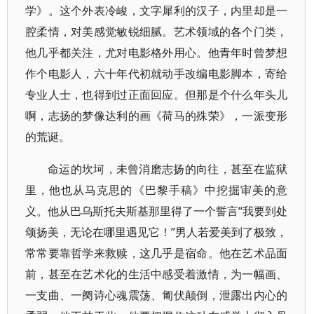
学》。这个外表冷峻，文字犀利的汉子，内里却是一
腔柔情，对美感觉敏锐细腻。艺术领域的各个门类，
他几乎都关注，尤对电影格外用心。他青年时曾梦想
作个电影人，六十年代初就动手改编电影脚本，寄给
专业人士，也得到过正面回应。但那是个什么年头儿
啊，志扬的梦像达利的画《荷马的殊荣》，一派变形
的荒诞。
命运的坎坷，未曾消磨志扬的向往，甚至在监狱
里，他也从马克思的《巴黎手稿》中挖掘审美的意
义。他从巴乌斯托夫斯基那里得了一个誓言“我要到处
颂扬美，无论在哪里遇见它！”男人若爱美到了极致，
常常要靠哲学来救赎，这几乎是宿命。他在艺术品面
前，甚至在艺术化的生活中感受着激情，为一幅画、
一支曲、一阕诗心魂震荡、匍伏颠倒，泄露出内心的