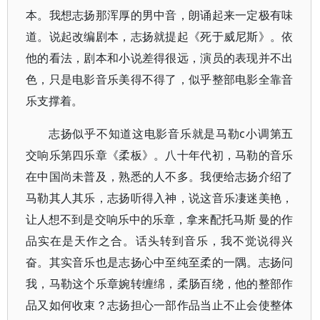
本。我想志扬那浑厚的男中音，朗诵起来一定极有味
道。说起改编剧本，志扬就提起《死于威尼斯》。依
他的看法，剧本和小说差得很远，演员的表现并不出
色，只是电影音乐美得不得了，似乎整部电影全靠音
乐支撑着。
志扬似乎不知道这电影音乐就是马勒c小调第五
交响乐第四乐章《柔板》。八十年代初，马勒的音乐
在中国尚未普及，熟悉的人不多。我便给志扬介绍了
马勒其人其乐，志扬听得入神，说这音乐凄迷美艳，
让人想不到是交响乐中的乐章，拿来配托马斯 曼的作
品实在是天作之合。话头转到音乐，我不觉说得兴
奋。其实音乐也是志扬心中至纯至柔的一隅。志扬问
我，马勒这个乐章婉转缠绵，柔肠百绕，他的整部作
品又如何收束？志扬担心一部作品当止不止会使整体