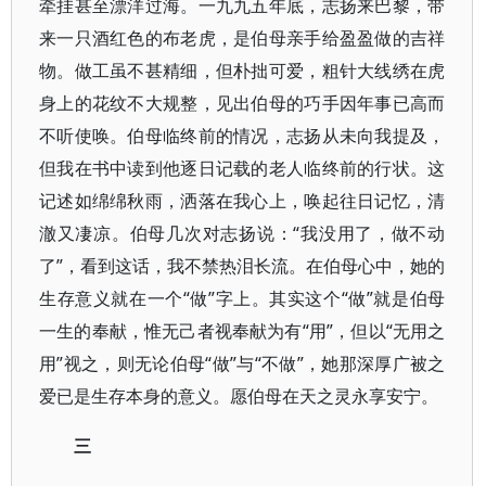
牵挂甚至漂洋过海。一九九五年底，志扬来巴黎，带
来一只酒红色的布老虎，是伯母亲手给盈盈做的吉祥
物。做工虽不甚精细，但朴拙可爱，粗针大线绣在虎
身上的花纹不大规整，见出伯母的巧手因年事已高而
不听使唤。伯母临终前的情况，志扬从未向我提及，
但我在书中读到他逐日记载的老人临终前的行状。这
记述如绵绵秋雨，洒落在我心上，唤起往日记忆，清
澈又凄凉。伯母几次对志扬说：“我没用了，做不动
了”，看到这话，我不禁热泪长流。在伯母心中，她的
生存意义就在一个“做”字上。其实这个“做”就是伯母
一生的奉献，惟无己者视奉献为有“用”，但以“无用之
用”视之，则无论伯母“做”与“不做”，她那深厚广被之
爱已是生存本身的意义。愿伯母在天之灵永享安宁。
三