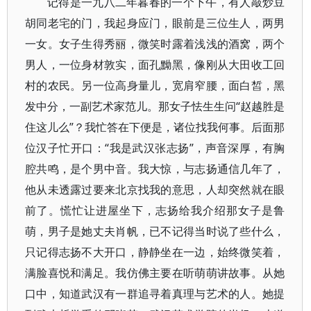
记得是一九八二年暮春的一个下午，有人敲炒豆
胡同老宅的门，我起身应门，眼前是三位生人，两男
一女。女子生得秀丽，微笑时露着浅浅的酒窝，两个
男人，一位身材敦实，面孔黝黑，像刚从大田收工回
村的农民。另一位高身量儿，宽肩窄腰，面白皙，黑
发中分，一副艺术家范儿。那女子怯生生问“赵越胜是
住这儿么”？我忙答在下便是，诸位找我何事。后面那
位汉子忙开口：“我是武汉张志扬”，声音深厚，有胸
腔共鸣，是个男中音。我大惊，与志扬通信几年了，
他从未透露过要来北京找我的意思，人却突然就在眼
前了。慌忙让进屋坐下，志扬给我介绍那女子是鲁
萌，男子是她丈夫肖帆，已不记得当时说了些什么，
只记得志扬不大开口，静静坐在一边，始终微笑着，
满脸喜悦和满足。我仿佛主要在听萌萌讲故事。从她
口中，知道武汉有一群追寻着真理与艺术的人。她提