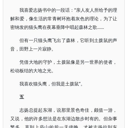
我喜爱志扬书中的一段话：“亲人友人所给予的理
解和爱，像生活的常青树环抱着灰色的理论，为了让
密纳发的猫头鹰在夜幕垂降中唱起森林之歌......
但有一只猫头鹰飞出了森林，它听到土拨鼠的声
音，田野上一片寂静。
凭借大地的守护，土拨鼠像是另一世界的使者，
松动板结的大地之光。
我喜欢猫头鹰，但我是土拨鼠”。
五
志扬总提起东湖，说那里景色奇佳，颇值一游，
又说，他的许多想法是在东湖边散步时有的。但杂事
繁多，直到上庐山的前一天傍晚，才被志扬拉到东