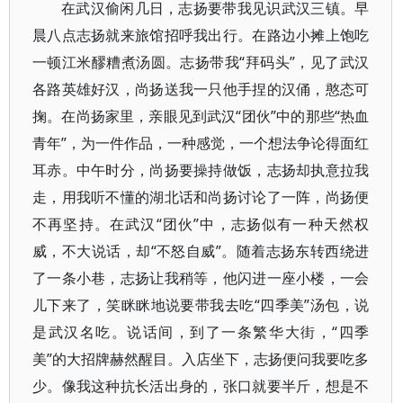
在武汉偷闲几日，志扬要带我见识武汉三镇。早
晨八点志扬就来旅馆招呼我出行。在路边小摊上饱吃
一顿江米醪糟煮汤圆。志扬带我“拜码头”，见了武汉
各路英雄好汉，尚扬送我一只他手捏的汉俑，憨态可
掬。在尚扬家里，亲眼见到武汉“团伙”中的那些“热血
青年”，为一件作品，一种感觉，一个想法争论得面红
耳赤。中午时分，尚扬要操持做饭，志扬却执意拉我
走，用我听不懂的湖北话和尚扬讨论了一阵，尚扬便
不再坚持。在武汉“团伙”中，志扬似有一种天然权
威，不大说话，却“不怒自威”。随着志扬东转西绕进
了一条小巷，志扬让我稍等，他闪进一座小楼，一会
儿下来了，笑眯眯地说要带我去吃“四季美”汤包，说
是武汉名吃。说话间，到了一条繁华大街，“四季
美”的大招牌赫然醒目。入店坐下，志扬便问我要吃多
少。像我这种抗长活出身的，张口就要半斤，想是不