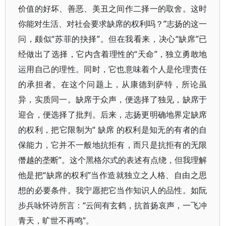
价值的好坏、善恶、美丑之间作二择一的取舍。这时
你能对生活、对社会要求缺席的权利吗？”志扬的这一
问，颇似“苏菲的抉择”。但在我看来，决心“缺席”已
经做出了选择，它内含着理性的“天命”，独立勇敢地
运用自己的理性。同时，它也意味着个人是伦理责任
的承担者。在这个问题上，从康德到萨特，所论虽
异，实质同一。缺席于众声，便选择了独见，缺席于
迎合，便选择了批判。后来，志扬更明确地界定缺席
的权利，把它限制为“ 缺席 的权利是知无的有者的自
保能力，它并不一般地抗拒有，而只是抗拒有的无限
僭越的垄断”。这个黑格尔式的表述有点绕，但我理解
他是把“缺席的权利”当作造就独立之人格、自由之思
想的必要条件。我宁愿把它当作知识人的品性。如阮
步兵咏怀诗所言：“云间有玄鹤，抗首扬哀声，一飞冲
青天，旷世不再鸣”。