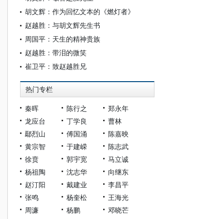
胡文辉：作为回忆文本的《燃灯者》
赵越胜：与胡文辉先生书
周国平：天生的精神贵族
赵越胜：带泪的微笑
崔卫平：致赵越胜兄
热门专栏
秦晖
陈行之
郑永年
龙应台
丁学良
曹林
鄢烈山
傅国涌
陈嘉映
黄宗智
于建嵘
陈志武
徐贲
郭宇宽
马立诚
杨祖陶
沈志华
向继东
赵汀阳
戴建业
李昌平
张鸣
杨奎松
王海光
周濂
杨鹏
邓晓芒