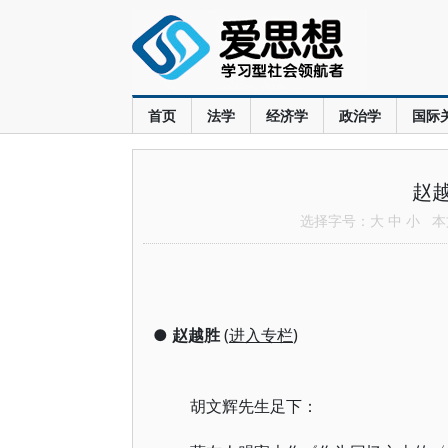
首页
法学
经济学
政治学
国际
赵
选择字号：
大
中
小
本文
●
赵越胜
(
进入专栏
)
胡文辉先生足下：