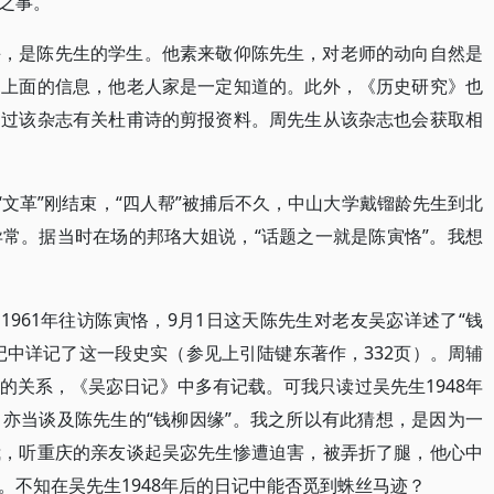
之事。
课，是陈先生的学生。他素来敬仰陈先生，对老师的动向自然是
，上面的信息，他老人家是一定知道的。此外，《历史研究》也
阅过该杂志有关杜甫诗的剪报资料。周先生从该杂志也会获取相
“文革”刚结束，“四人帮”被捕后不久，中山大学戴镏龄先生到北
常。据当时在场的邦珞大姐说，“话题之一就是陈寅恪”。我想
1961年往访陈寅恪，9月1日这天陈先生对老友吴宓详述了“钱
记中详记了这一段史实（参见上引陆键东著作，332页）。周辅
的关系，《吴宓日记》中多有记载。可我只读过吴先生1948年
亦当谈及陈先生的“钱柳因缘”。我之所以有此猜想，是因为一
我，听重庆的亲友谈起吴宓先生惨遭迫害，被弄折了腿，他心中
。不知在吴先生1948年后的日记中能否觅到蛛丝马迹？