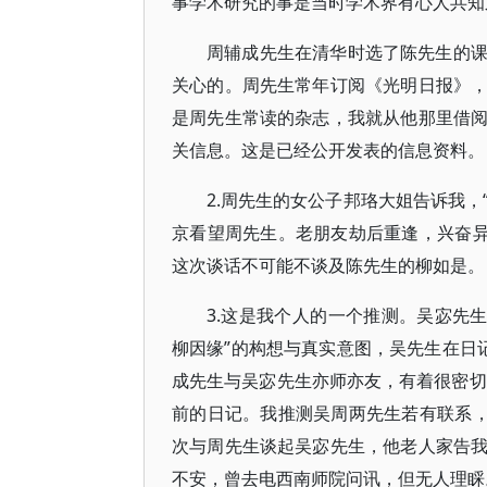
事学术研究的事是当时学术界有心人共知
周辅成先生在清华时选了陈先生的
关心的。周先生常年订阅《光明日报》
是周先生常读的杂志，我就从他那里借
关信息。这是已经公开发表的信息资料。
2.周先生的女公子邦珞大姐告诉我，
京看望周先生。老朋友劫后重逢，兴奋异
这次谈话不可能不谈及陈先生的柳如是。
3.这是我个人的一个推测。吴宓先生
柳因缘”的构想与真实意图，吴先生在日
成先生与吴宓先生亦师亦友，有着很密切
前的日记。我推测吴周两先生若有联系，
次与周先生谈起吴宓先生，他老人家告
不安，曾去电西南师院问讯，但无人理睬