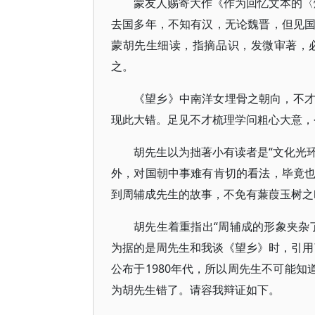
蒙友人赐寄大作《作为回忆文本的〈燃
去国多年，不知有汉，无论魏晋，但见
蒙胡先生细读，指摘品识，发微审著，
之。
《望乡》中南洋女埋骨之朝向，不
现此大错。足见不才梳理学问粗心大意，
胡先生以为拙著小有读者是“文化光环
外，对国朝中事难有肯切的看法，毕竟
到周辅成先生的故事，不免有蒹葭玉树之
胡先生着重指出“周辅成的形象夹杂
为据的是周先生和我谈《望乡》时，引用了
公布于1980年代，所以周先生不可能知
为胡先生错了。请容我辩证如下。