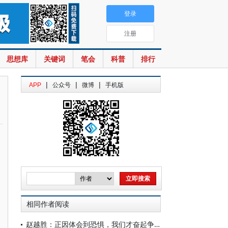
登录
注册
思想库
关键词
笔会
科普
排行
|
|
|
APP
公众号
微博
手机版
相同作者阅读
赵越胜：正因体会到恐惧，我们才奋起争取光亮