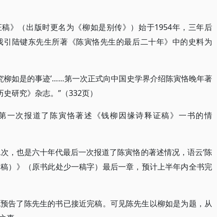
证稿》（出版时更名为《柳如是别传》）始于1954年，三年后
我引陆键东先生所著《陈寅恪先生的最后二十年》中的史料为
究柳如是的事迹’……第一次正式向中国史学界介绍陈寅恪晚年著
历史研究》杂志。”（332页）
学校刊第一次报道了陈寅恪著述《钱柳因缘诗释证稿》一书的情
第二次，也是六十年代最后一次报道了陈寅恪的著述情况，语云‘陈
（稿）》（原书此处少一稿字）最后一章，预计上半年内全书完
也预告了陈先生的书已接近完稿。可见陈先生以柳如是为题，从