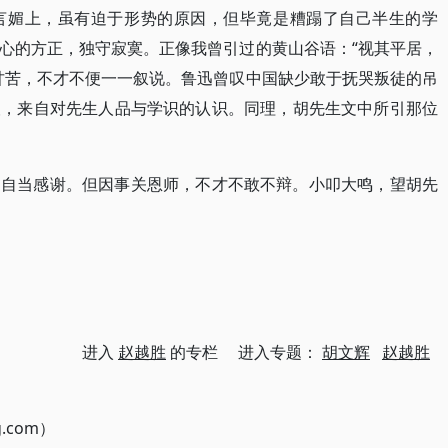
言媚上，虽有迫于形势的原因，但毕竟是糟蹋了自己半生的学
心的方正，独守寂寞。正像我曾引过的黄山谷语：“视其平居，
甘苦，不才不便一一叙说。鲁迅曾叹中国缺少敢于抚哭叛徒的吊
望，来自对先生人品与学识的认识。同理，胡先生文中所引那位
，自当感谢。但因事关恩师，不才不敢不辩。小叩大鸣，望胡先
进入
赵越胜
的专栏 进入专题：
胡文辉
赵越胜
g.com）