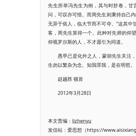
先生所举冯先生为例，其与时舒卷，甘
问，可叹亦可惜。而周先生则秉持自己内
无异于俗人，临大节而不可夺。”这其中
客，周先生算得一个。此种对先师的仰
仰视罗尔斯的人，不才愿引为同道。
愚早已是化外之人，蒙胡先生关注
生勿以繁杂为念。知我罪我，是在明哲。
赵越胜 顿首
2012年3月28日
本文责编：
lizhenyu
发信站：爱思想（https://www.aisixian