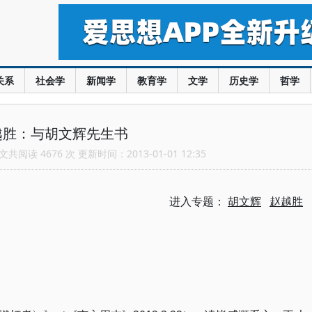
关系
社会学
新闻学
教育学
文学
历史学
哲学
越胜：与胡文辉先生书
共阅读 4676 次 更新时间：2013-01-01 12:35
进入专题：
胡文辉
赵越胜