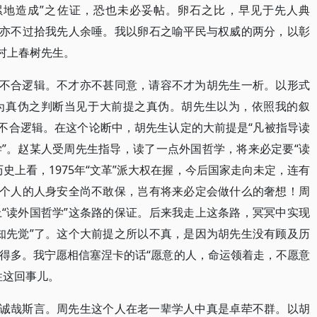
累地造成”之佐证，恐也未必妥帖。卵石之比，早见于先人典
上亦不过拾我先人余唾。我以卵石之喻平民与权威的两分，以彰
村上春树先生。
是不合逻辑。不才亦不甚同意，请容不才为胡先生一析。以形式
为真伪之判断当见于大前提之真伪。胡先生以为，依照我的叙
是不合逻辑。在这个论断中，胡先生认定的大前提是“凡被指导读
”。赵某人受周先生指导，读了一点外国哲学，将来必定要“读
史上看，1975年“文革”派大权在握，今后国家走向未定，连有
。个人的人身安全尚不敢保，岂有将来必定会做什么的奢想！周
“读外国哲学”这条路的保证。后来我走上这条路，冥冥中实现
知先觉”了。这个大前提之所以不真，是因为胡先生没有顾及历
得多。我宁愿相信塞涅卡的话“愿意的人，命运领着走，不愿意
性这回事儿。
，诚哉斯言。周先生这个人在老一辈学人中真是卓荦不群。以胡