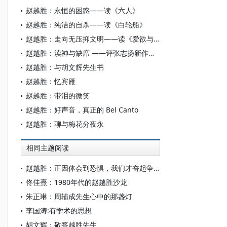
赵越胜：永恒的困惑——读《六人》
赵越胜：纯洁的自杀——读《白轮船》
赵越胜：走向无压抑文明——读《爱欲与文明》
赵越胜：渎神与缺席 ——评张志扬新作《幽僻处可有人行？》
赵越胜：与胡文辉先生书
赵越胜：忆宾雁
赵越胜：带泪的微笑
赵越胜：好声音，真正的 Bel Canto
赵越胜：聊与梅花分夜永
相同主题阅读
赵越胜：正因体会到恐惧，我们才奋起争取光亮
佟佳熹：1980年代的赵越胜沙龙
朱正琳：周辅成先生心中的那盏灯
李国涛:有学术的思想
胡文辉：敬答越胜先生