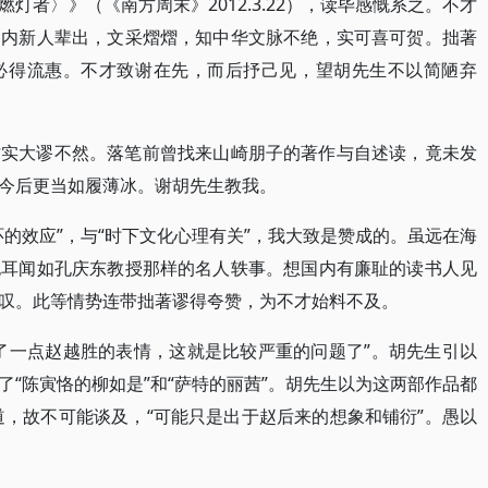
灯者〉》（《南方周末》2012.3.22），读毕感慨系之。不才
国内新人辈出，文采熠熠，知中华文脉不绝，实可喜可贺。拙著
必得流惠。不才致谢在先，而后抒己见，望胡先生不以简陋弃
才实大谬不然。落笔前曾找来山崎朋子的著作与自述读，竟未发
今后更当如履薄冰。谢胡先生教我。
的效应”，与“时下文化心理有关”，我大致是赞成的。虽远在海
也耳闻如孔庆东教授那样的名人轶事。想国内有廉耻的读书人见
叹。此等情势连带拙著谬得夸赞，为不才始料不及。
了一点赵越胜的表情，这就是比较严重的问题了”。胡先生引以
“陈寅恪的柳如是”和“萨特的丽茜”。胡先生以为这两部作品都
道，故不可能谈及，“可能只是出于赵后来的想象和铺衍”。愚以