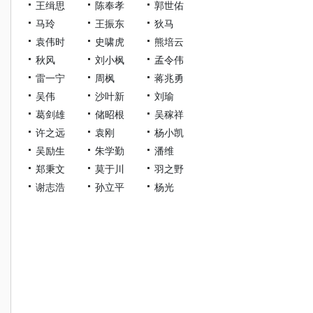
王缉思
陈奉孝
郭世佑
马玲
王振东
狄马
袁伟时
史啸虎
熊培云
秋风
刘小枫
孟令伟
雷一宁
周枫
蒋兆勇
吴伟
沙叶新
刘瑜
葛剑雄
储昭根
吴稼祥
许之远
袁刚
杨小凯
吴励生
朱学勤
潘维
郑秉文
莫于川
羽之野
谢志浩
孙立平
杨光