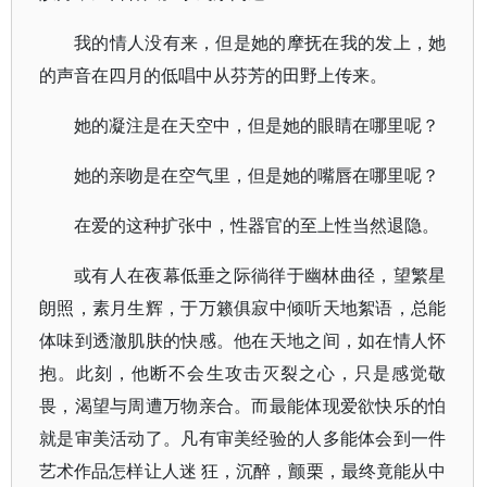
我的情人没有来，但是她的摩抚在我的发上，她
的声音在四月的低唱中从芬芳的田野上传来。
她的凝注是在天空中，但是她的眼睛在哪里呢？
她的亲吻是在空气里，但是她的嘴唇在哪里呢？
在爱的这种扩张中，性器官的至上性当然退隐。
或有人在夜幕低垂之际徜徉于幽林曲径，望繁星
朗照，素月生辉，于万籁俱寂中倾听天地絮语，总能
体味到透澈肌肤的快感。他在天地之间，如在情人怀
抱。此刻，他断不会生攻击灭裂之心，只是感觉敬
畏，渴望与周遭万物亲合。而最能体现爱欲快乐的怕
就是审美活动了。凡有审美经验的人多能体会到一件
艺术作品怎样让人迷 狂，沉醉，颤栗，最终竟能从中