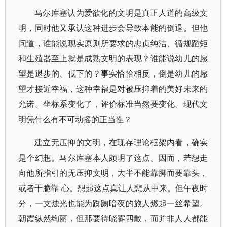
马尔库塞认为爱欲化的文明是真正人道的高级文
明，同时他又承认这种进步会导致本能的倒退。但他
问道，谁能说现实原则所要求的忠贞纯洁、循规蹈矩
和生殖器至上就是成熟文明的表现？谁能说幼儿的愿
望是退步的、低下的？事实恰恰相反，倒是幼儿的愿
望才接近幸福，这种幸福是对被压抑着的美好未来的
允诺。坐标系变化了，评价标准当然要变化。现代文
明凭什么有不可动摇的正当性？
建立无压抑的文明，在现存理论框架内看，确实
是个幻想。马尔库塞本人颇明了这点。因而，若想走
向他所指引的无压抑文明，大半不能靠脚而要靠头，
或者干脆靠 心。想起这点真让人悲从中来。但午夜时
分，一支烛光也能为踟蹰暗夜的旅人燃起一丝希望。
朝霞纵然绚丽，但那要待晓雾四散，而并非人人都能