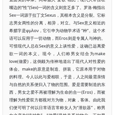
嘴边的“性”(Sex)一词的含义则贫乏多了。罗洛·梅指出
Sex一词源于拉丁文Sexus，其根本含义是分裂。它标
志男女两性的分离，相异，对立。与Sex意义相近的
希腊字是φμλον，它引申为动物学术语 “种”。这个术
语可以应用于一切动物，而Eros则是专属人与神的。
可惜现代人总在Sex的意义上谈性爱，这确已远离爱
欲一词的本义。现今，人们称男女结合为make
love(做爱)，这倒颇为传神地道出了现代人对性爱的
体会。make的原意是制造、拼装，它原本用于对物
的料理。今人以此与爱相联，于是，人之间最需亲情
与自然的关系便归入了物的范围。爱是需要制造的东
西，男女之爱不再被理解为生命的合一(Eros)，而被
理解为性爱双方都视对方为物，对象，客体。由此我
们便可明了何以日常语言常称女人为“泄欲器”，称男