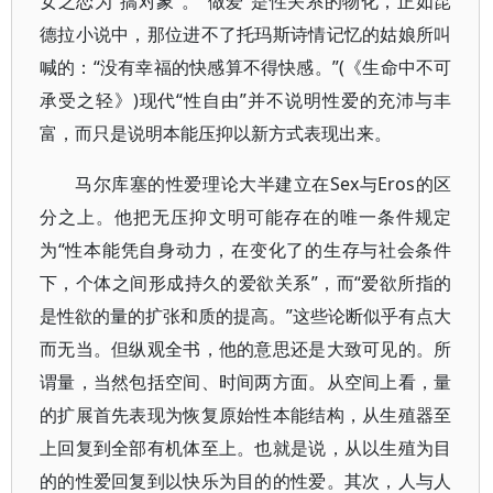
女之恋为“搞对象”。“做爱”是性关系的物化，正如昆
德拉小说中，那位进不了托玛斯诗情记忆的姑娘所叫
喊的：“没有幸福的快感算不得快感。”(《生命中不可
承受之轻》)现代“性自由”并不说明性爱的充沛与丰
富，而只是说明本能压抑以新方式表现出来。
马尔库塞的性爱理论大半建立在Sex与Eros的区
分之上。他把无压抑文明可能存在的唯一条件规定
为“性本能凭自身动力，在变化了的生存与社会条件
下，个体之间形成持久的爱欲关系”，而“爱欲所指的
是性欲的量的扩张和质的提高。”这些论断似乎有点大
而无当。但纵观全书，他的意思还是大致可见的。所
谓量，当然包括空间、时间两方面。从空间上看，量
的扩展首先表现为恢复原始性本能结构，从生殖器至
上回复到全部有机体至上。也就是说，从以生殖为目
的的性爱回复到以快乐为目的的性爱。其次，人与人