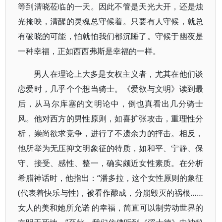
等到清晓莅临的一天。因此不管是天光大开，还是烛
光掩映，清醒的灵魂总守候着。只要有人守候，就总
有破晓的可能，怕就怕我们都沉睡了。守候于幽夜是
一种幸福，正如西西弗斯是幸福的一样。
男人在理论上大多是女权主义者，尤其在他们谈
恋爱时，几乎个个想当骑士。《爱欲与文明》读到最
后，从马尔库塞的文明论中，倒也真看出几分骑士
风。他对西方的男性原则，如喜扩张攻击，重理性分
析，崇尚欲求竞争，进行了不遗余力的抨击。相反，
他所举为无压抑文明象征的特质，如和平、宁静、保
守、接受、感性、整一，确实颇近女性素质。在分析
希腊神话时，他指出：“潘多拉，这个女性原则的象征
(代表着快乐与性)，被看作酿成，分崩毁灭的祸根……
女人的美和她所允诺 的幸福，简直可以制劳动世界的