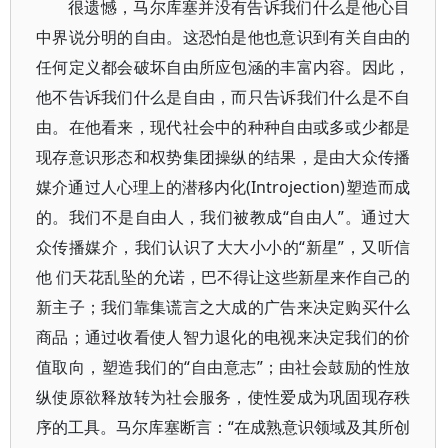
很遗憾，马尔库塞并没有告诉我们什么是他心目
中界说分明的自由。这恐怕是他也意识到有关自由的
任何定义都会破坏自由所应包涵的丰富内容。因此，
他不告诉我们什么是自由，而只告诉我们什么是不自
由。在他看来，现代社会中的种种自由或多或少都是
现存意识形态和权势集团操纵的结果，是由大众传播
媒介通过人心理上的潜移内化(Introjection)塑造而成
的。我们不是自由人，我们被教成“自由人”。通过大
众传播媒介，我们认识了大大小小的“新星”，又听信
他 们天花乱坠的允诺，巴不得让这些新星来作自己的
新主子；我们靠集谎言之大成的广告来决定购买什么
商品；通过收看使人智力退化的电视来决定我们的价
值取向，塑造我们的“自由意志”；由社会鼓励的性放
纵使原欲释放转为社会服务，使性爱成为巩固现存秩
序的工具。马尔库塞断言：“在成熟意识领域及其所创