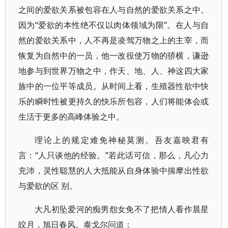
之间的爱欲关系被包容在人与自然的爱欲关系之中。
因为“爱欲的本性绝不仅以肉体领域为限”。在人与自
然的爱欲关系中，人不再是凌驾万物之上的主宰，而
恢复为自然中的一员，他一改役使万物的骄横，谦逊
地参与到世界万物之中，作天、地、人、神这四大家
族中的一位平等成员。从时间上看，生殖器性欲中快
乐的瞬时性被更持久的快乐所包容，人们将能体会或
生活于更多的高峰体验之中。
理论上的规定难免神秘莫测。吾友嘉映君有
言：“人只谈他的经验。”若此话可信，那么，凡心力
充沛，灵性聪慧的人大抵能从自身体验中揣摩出性欲
与爱欲的区 别。
大凡初坠爱河的痴男怨女免不了把情人看作晨星
皎月，旭日春风。泰戈尔问道：