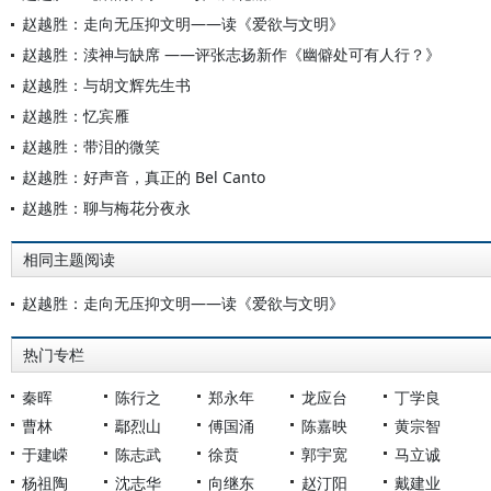
赵越胜：走向无压抑文明——读《爱欲与文明》
赵越胜：渎神与缺席 ——评张志扬新作《幽僻处可有人行？》
赵越胜：与胡文辉先生书
赵越胜：忆宾雁
赵越胜：带泪的微笑
赵越胜：好声音，真正的 Bel Canto
赵越胜：聊与梅花分夜永
相同主题阅读
赵越胜：走向无压抑文明——读《爱欲与文明》
热门专栏
秦晖
陈行之
郑永年
龙应台
丁学良
曹林
鄢烈山
傅国涌
陈嘉映
黄宗智
于建嵘
陈志武
徐贲
郭宇宽
马立诚
杨祖陶
沈志华
向继东
赵汀阳
戴建业