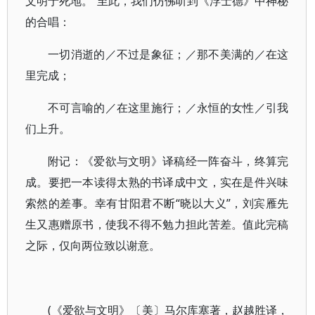
文明于死地。”至此，我们仿佛听到《浮士德》中神秘
的合唱：
一切消逝的／不过是象征；／那不美满的／在这
里完成；
不可言喻的／在这里施行；／永恒的女性／引我
们上升。
附记：《爱欲与文明》译稿经一阵奋斗，终算完
成。要把一本读得太熟的书译成中文，实在是件兴味
索然的差事。幸有甘阳君不断“晓以大义”，刘宾雁先
生又惠赠原书，使我不得不勉力担此苦差。值此完稿
之际，仅向两位致以谢意。
(《爱欲与文明》〔美〕马尔库塞著，赵越胜译，