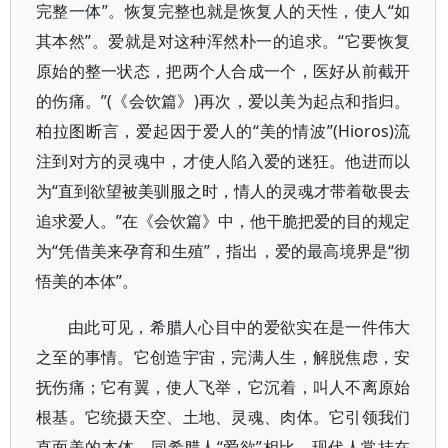
完整一体”。恢复完整也就是恢复人的天性，使人“如
其本然”。爱就是对这种浑然朴一的追求。“它要恢复
原始的整一状态，把两个人合成一个，医好从前截开
的伤痛。”(《会饮篇》)再次，爱以美为起点和指归。
柏拉图断言，爱起因于爱人的“美的情波”(Hioros)流
注到对方的灵魂中，才使人陷入爱的迷狂。他进而以
为“直到欲望被美驯服之时，情人的灵魂才带着敬畏去
追求爱人。”在《会饮篇》中，他干脆把爱的目的规定
为“凭借美来孕育和生殖”，指出，爱的最高境界是“彻
悟美的本体”。
由此可见，希腊人心目中的爱欲实在是一件伟大
之至的事情。它创造宇宙，完满人生，解脱焦虑，安
抚伤痛；它有翼，使人飞举，它沉着，叫人不离原始
根基。它统摄天空、土地、灵魂、肉体。它引领我们
直面美的本体。同希腊人“爱欲”相比，现代人常挂在