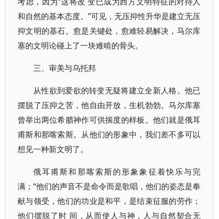
考虑，因为“这将改 变已成为西方文明特征的对待人
和自然的基本态度。”可见，无压抑性升华是建立无压
抑文明的基石。愈是关键处，愈难轻易解决，马尔库
塞的文明论碰上了一块难啃的骨头。
三、审美与乌托邦
从性欲到爱欲的转变无疑将建立全新人格。他已
摆脱了压抑之苦，他自由开放，生机勃勃。马尔库塞
曾举出两位希腊神作可供揣度的样板。他们就是俄耳
甫斯和那喀索斯。从他们的形象中，我们差不多可以
想见一种新文明了。
俄耳甫斯和那喀索斯的形象象征着快乐与完
满；“他们的声音不是命令而是歌唱，他们的姿态是奉
献与领受，他们的功业是和平，是结束征服的劳作；
他们摆脱了时 间，从而使人与神，人与自然契合无