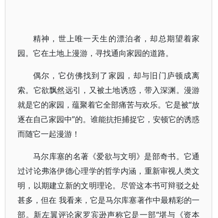
精神，世上唯一天生的漂泊者，却总期望着家
园。它在土地上漫游，寻找通向家园的道路。
偶尔，它仿佛找到了家园，却与旧门庐顿成离
索。它欲飘然远引，又被土地诱惑，带入深渊。漫游
就是它的家园，蕴聚着它全部痛苦与欢乐。它是被“放
逐在自己家园中”的。谁能抗拒捕捉它，安顿它的诱惑
而随它一起漫游！
马尔库塞的名著《爱欲与文明》是部奇书。它通
过讨论弗洛伊德心理学的哲学内涵，重新审视人类文
明，以期建立新的文明理论。尽管这本书可辩驳之处
甚多，但在 我看来，它是马尔库塞著作中最精彩的一
部。新左翼评论家罗宾逊声称它是一部“堪与《资本