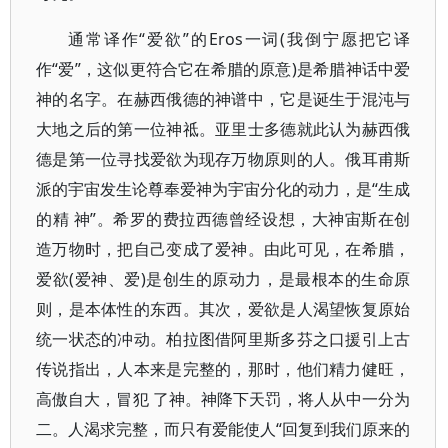
通常译作“爱欲”的Eros一词(我倒宁愿把它译
作“爱”，这似更符合它在希腊的原意)是希腊神话中爱
神的名字。在赫西俄德的神谱中，它是诞生于混沌与
大地之后的第一位神祗。亚里士多德就此认为赫西俄
德是第一位寻找爱欲为现存万物原则的人。俄耳甫斯
派的宇宙发生论尊奉爱神为宇宙分化的动力，是“生成
的精 神”。希罗的费拉西德曾经设想，大神宙斯在创
造万物时，把自己变成了爱神。由此可见，在希腊，
爱欲(爱神、爱)是创生的原动力，是最根本的生命原
则，是本体性的东西。其次，爱欲是人渴望恢复原始
统一状态的冲动。柏拉图借阿里斯多芬之口援引上古
传说指出，人本来是完整的，那时，他们精力健旺，
高傲自大，冒犯 了神。神降下天罚，将人从中一分为
二。人渴求完整，而只有爱能使人“回复到我们原来的