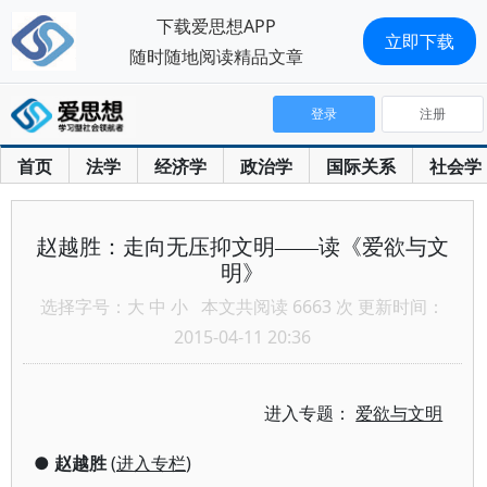
下载爱思想APP
立即下载
随时随地阅读精品文章
登录
注册
首页
法学
经济学
政治学
国际关系
社会学
赵越胜：走向无压抑文明——读《爱欲与文
明》
选择字号：
大
中
小
本文共阅读 6663 次 更新时间：
2015-04-11 20:36
进入专题：
爱欲与文明
●
赵越胜
(
进入专栏
)