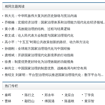
相同主题阅读
韩大元：中华民族伟大复兴的历史脉络与宪法内涵
乔晓楠：宏观经济治理：国家治理体系和治理能力现代化
黄小勇：高效能治理的结构、过程与结果逻辑
蔡文成：论人民代表大会制度与国家治理现代化
高小平：“十五五”时期公共政策创新的路径、动力和方法论
孙德刚：全球南方国家治理现代化与中国经验
龚维斌：开辟国家治理现代化新境界的行动指南
徐勇：制度优势更好转化为治理效能的功能视角
林尚立：中国国家治理的制度优势、战略格局与时空布局
詹绍文 刘家明：平台型治理何以推进国家治理现代化：数字平台与多边平台融合的视角
热门专栏
秦晖
陈行之
郑永年
龙应台
丁学良
曹林
鄢烈山
傅国涌
陈嘉映
黄宗智