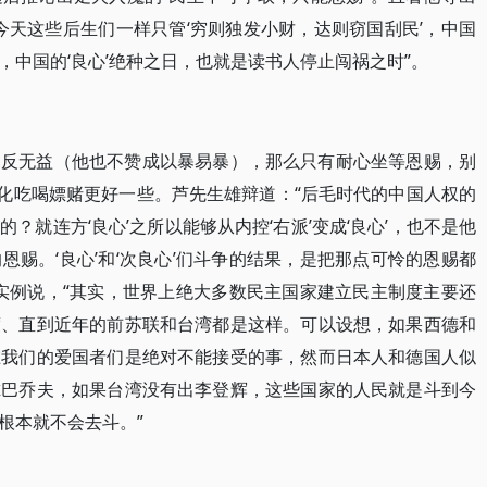
今天这些后生们一样只管‘穷则独发小财，达则窃国刮民’，中国
中国的‘良心’绝种之日，也就是读书人停止闯祸之时”。
造反无益（他也不赞成以暴易暴），那么只有耐心坐等恩赐，别
腐化吃喝嫖赌更好一些。芦先生雄辩道：“后毛时代的中国人权的
？就连方‘良心’之所以能够从内控‘右派’变成‘良心’，也不是他
赐。‘良心’和‘次良心’们斗争的结果，是把那点可怜的恩赐都
实例说，“其实，世界上绝大多数民主国家建立民主制度主要还
度、直到近年的前苏联和台湾都是这样。可以设想，如果西德和
在我们的爱国者们是绝对不能接受的事，然而日本人和德国人似
尔巴乔夫，如果台湾没有出李登辉，这些国家的人民就是斗到今
根本就不会去斗。”