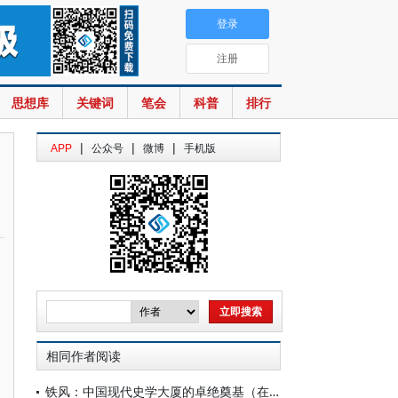
登录
注册
思想库
关键词
笔会
科普
排行
|
|
|
APP
公众号
微博
手机版
相同作者阅读
铁风：中国现代史学大厦的卓绝奠基（在东西洋留学学人归国之前）