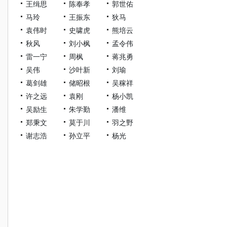
王缉思
陈奉孝
郭世佑
马玲
王振东
狄马
袁伟时
史啸虎
熊培云
秋风
刘小枫
孟令伟
雷一宁
周枫
蒋兆勇
吴伟
沙叶新
刘瑜
葛剑雄
储昭根
吴稼祥
许之远
袁刚
杨小凯
吴励生
朱学勤
潘维
郑秉文
莫于川
羽之野
谢志浩
孙立平
杨光