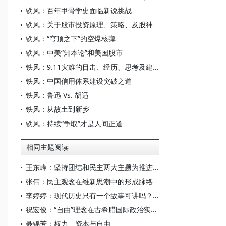
铁风：百年甲骨学史面临新说挑战
铁风：关于股市投资原理、策略、及股神
铁风：“穹顶之下”的空爆核弹
铁风：中美“知本论”和美国股市
铁风：9.11灾难的目击、经历、思考及建议
铁风：中国信用体系建设突破之道
铁风：鲁迅 Vs. 胡适
铁风：从故土到新乡
铁风：持续“争取”才是人间正道
相同主题阅读
王东峰：坚持团结和民主两大主题为推进中国式现代化广泛凝心聚力
张伟：民主观念在维新思潮中的形成脉络
李婷婷：现代历史只有一个故事可讲吗？——阿伦特论个人尊严与自由的危机和出路
祝宏俊：“自由”理念在古希腊国际政治实践中的失败
聂锦芳：权力、资本与自由