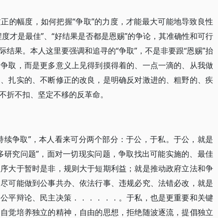
正的幅度，如何把握“争取”的力度，才能最大可能地导致良性
度才是最佳”、“好结果是否都是恩赐”的争论，其准确性和可行
结果。本人这里要强调和追寻的“争取”，不是非要跟“恩赐”抬
的争取，而是更多意义上见得到摸得着的、一点一滴的、从我做
的、扎实的、不断修正的改良，是明确反对激进的、粗野的、疾
不折不扣、坚定不移的反革命。
持续争取”，本人看来可分两个部分：于公，于私。于公，就是
多研究问题”，面对一切现实问题，争取找出可能实施的、最佳
程序大于暂时是非，规则大于短期利益；就是推动政府立法和争
取尽可能做到公事共办、依法行事、违规必究、法错必改，就是
、公平辩论、民主决策．．．．．．。于私，也是更重要和关键
，自觉培养独立的精神，自由的思想，拒绝随波逐流，提倡独立