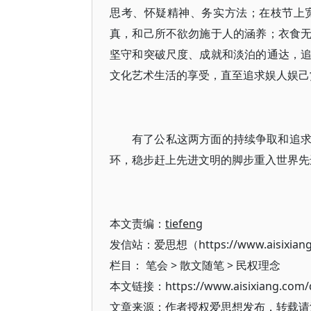
思考、怀疑精神、务实方法；在枝节上
真，和己所不欲勿施于人的涵养；衣食
坚守和突破尺度、成就和淡泊的通达，
文化艺术生活的享受，直至追求娱人娱己
有了公私这两方面的持续争取和追
环，稳步赶上先进文明的脚步重入世界先
本文责编：
tiefeng
发信站：爱思想（https://www.aisixian
栏目：
笔会
>
散文随笔
>
民权理念
本文链接：https://www.aisixiang.com/d
文章来源：作者授权爱思想发布，转载请注明出处（h