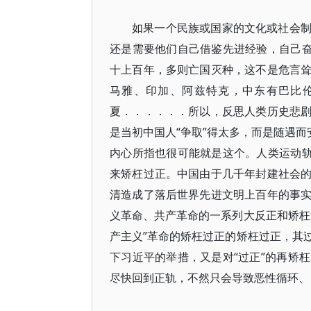
如果一个民族或国家的文化或社会
还是需要他们自己借鉴先进经验，自己奋
十上百年，多则亡国灭种，这不是危言
马雅、印加、阿兹特克，中东有巴比
夏．．．．．．所以，反思人类历史悲
是当初中国人“争取”得太多，而是随遇而
内心所指也很可能就是这个。人类运动轨
来矫枉过正。中国由于几千年封建社会
清造成了落后世界先进文明上百年的事
义革命、共产革命的一系列大反正和矫枉
产主义”革命的矫枉过正的矫枉过正，其
下习近平的举措，又是对“过正”的再矫
尽快回到正轨，不然只会导致恶性循环、