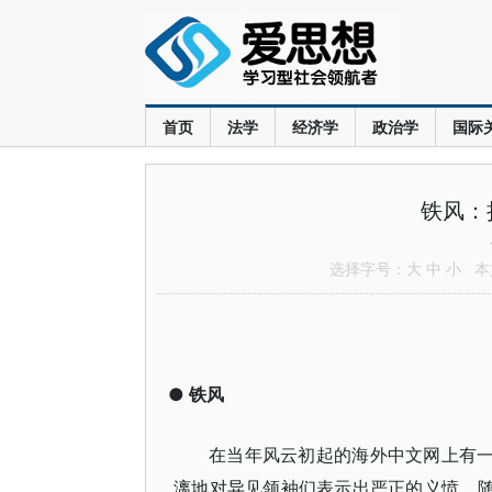
首页
法学
经济学
政治学
国际
铁风：
选择字号：
大
中
小
本文
●
铁风
在当年风云初起的海外中文网上有一
漓地对异见领袖们表示出严正的义愤，随