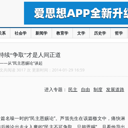
关系
社会学
新闻学
教育学
文学
历史学
哲学
持续“争取”才是人间正道
——从”民主恩赐论“谈起
共阅读 3017 次 更新时间：2014-01-29 16:59
进入专题：
民主
自由
制度
发展道路
篇名噪一时的“民主恩赐论”。芦笛先生在该篇檄文中，痛快淋
后推论出走火入魔的“民主不可争取，只能恩赐”。且看他导出