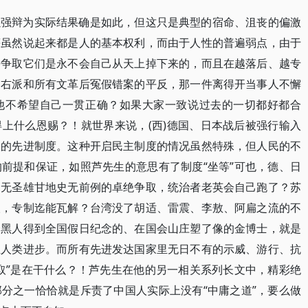
以强辩为实际结果确是如此，但这只是典型的宿命、沮丧的偏激
等虽然说起来都是人的基本权利，而由于人性的普遍弱点，由于
去争取它们是永不会自己从天上掉下来的，而且在越落后、越专
，右派和所有文革后冤假错案的平反，那一件离得开当事人不懈
他不希望自己一贯正确？如果大家一致说过去的一切都好都合
上什么恩赐？！就世界来说，(西)德国、日本战后被强行输入
取的先进制度。这种开启民主制度的情况虽然特殊，但人民的不
前提和保证，如照芦先生的意思有了制度“坐等”可也，德、日
如无圣雄甘地史无前例的卓绝争取，统治者老英会自己跑了？苏
取，专制迄能瓦解？台湾没了胡适、雷震、李敖、阿扁之流的不
个黑人得到全国假日纪念的、在国会山庄塑了像的金博士，就是
至人类进步。而所有先进发达国家里无日不有的示威、游行、抗
取”是在干什么？！芦先生在他的另一相关系列长文中，精彩绝
分之一恰恰就是斥责了中国人实际上没有“中庸之道”，要么做