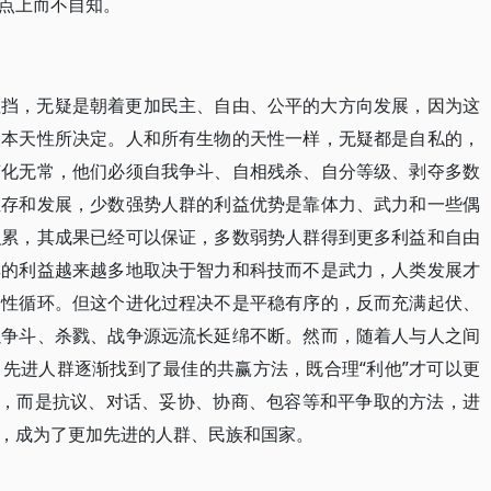
点上而不自知。
阻挡，无疑是朝着更加民主、自由、公平的大方向发展，因为这
根本天性所决定。人和所有生物的天性一样，无疑都是自私的，
变化无常，他们必须自我争斗、自相残杀、自分等级、剥夺多数
生存和发展，少数强势人群的利益优势是靠体力、武力和一些偶
积累，其成果已经可以保证，多数弱势人群得到更多利益和自由
群的利益越来越多地取决于智力和科技而不是武力，人类发展才
良性循环。但这个进化过程决不是平稳有序的，反而充满起伏、
以争斗、杀戮、战争源远流长延绵不断。然而，随着人与人之间
先进人群逐渐找到了最佳的共赢方法，既合理“利他”才可以更
斗，而是抗议、对话、妥协、协商、包容等和平争取的方法，进
，成为了更加先进的人群、民族和国家。