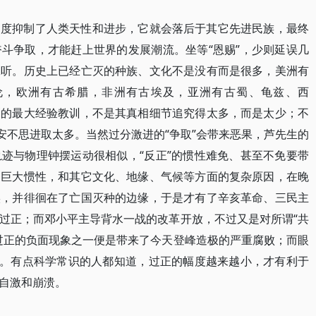
制度抑制了人类天性和进步，它就会落后于其它先进民族，最终
斗争取，才能赶上世界的发展潮流。坐等“恩赐”，少则延误几
耸听。历史上已经亡灭的种族、文化不是没有而是很多，美洲有
伦，欧洲有古希腊，非洲有古埃及，亚洲有古蜀、龟兹、西
剧的最大经验教训，不是其真相细节追究得太多，而是太少；不
安不思进取太多。当然过分激进的“争取”会带来恶果，芦先生的
迹与物理钟摆运动很相似，“反正”的惯性难免、甚至不免要带
的巨大惯性，和其它文化、地缘、气候等方面的复杂原因，在晚
实，并徘徊在了亡国灭种的边缘，于是才有了辛亥革命、三民主
过正；而邓小平主导背水一战的改革开放，不过又是对所谓“共
过正的负面现象之一便是带来了今天登峰造极的严重腐败；而眼
枉。有点科学常识的人都知道，过正的幅度越来越小，才有利于
自激和崩溃。