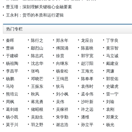
曹玉瑾：深刻理解关键核心金融要素
王永利：货币的本质和运行逻辑
热门专栏
秦晖
陈行之
郑永年
龙应台
丁学良
曹林
鄢烈山
傅国涌
陈嘉映
黄宗智
于建嵘
陈志武
徐贲
郭宇宽
马立诚
杨祖陶
沈志华
向继东
赵汀阳
戴建业
李昌平
张鸣
杨奎松
王海光
周濂
杨鹏
邓晓芒
王缉思
陈奉孝
郭世佑
马玲
王振东
狄马
袁伟时
史啸虎
熊培云
秋风
刘小枫
孟令伟
雷一宁
周枫
蒋兆勇
吴伟
沙叶新
刘瑜
葛剑雄
储昭根
吴稼祥
许之远
袁刚
杨小凯
吴励生
朱学勤
潘维
郑秉文
莫于川
羽之野
谢志浩
孙立平
杨光