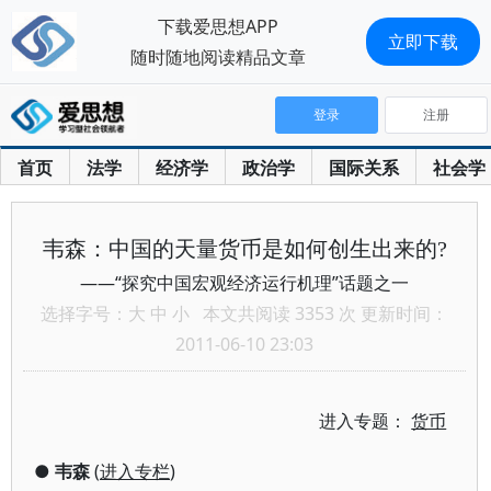
下载爱思想APP
立即下载
随时随地阅读精品文章
登录
注册
首页
法学
经济学
政治学
国际关系
社会学
韦森：中国的天量货币是如何创生出来的?
——“探究中国宏观经济运行机理”话题之一
选择字号：
大
中
小
本文共阅读 3353 次 更新时间：
2011-06-10 23:03
进入专题：
货币
●
韦森
(
进入专栏
)