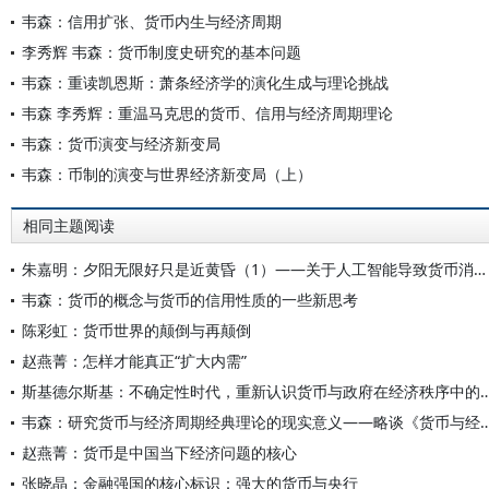
韦森：信用扩张、货币内生与经济周期
李秀辉 韦森：货币制度史研究的基本问题
韦森：重读凯恩斯：萧条经济学的演化生成与理论挑战
韦森 李秀辉：重温马克思的货币、信用与经济周期理论
韦森：货币演变与经济新变局
韦森：币制的演变与世界经济新变局（上）
相同主题阅读
朱嘉明：夕阳无限好只是近黄昏（1）——关于人工智能导致货币消亡进程的几个问题
韦森：货币的概念与货币的信用性质的一些新思考
陈彩虹：货币世界的颠倒与再颠倒
赵燕菁：怎样才能真正“扩大内需”
斯基德尔斯基：不确定性时代，重新认识货币与政府
韦森：研究货币与经济周期经典理论的现实意义——略
赵燕菁：货币是中国当下经济问题的核心
张晓晶：金融强国的核心标识：强大的货币与央行