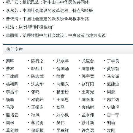
程广云：组织民族：孙中山与中华民族共同体
李永芳：中国社会建设的改革进程、特点和经验
曹锦清：中国社会重建的派系纷争与根本出路
杜洁：从“炸弹”到“微生物”
单丽卿：治理转型中的社会建设：中央政策与地方实践
热门专栏
秦晖
陈行之
郑永年
龙应台
丁学良
曹林
鄢烈山
傅国涌
陈嘉映
黄宗智
于建嵘
陈志武
徐贲
郭宇宽
马立诚
杨祖陶
沈志华
向继东
赵汀阳
戴建业
李昌平
张鸣
杨奎松
王海光
周濂
杨鹏
邓晓芒
王缉思
陈奉孝
郭世佑
马玲
王振东
狄马
袁伟时
史啸虎
熊培云
秋风
刘小枫
孟令伟
雷一宁
周枫
蒋兆勇
吴伟
沙叶新
刘瑜
葛剑雄
储昭根
吴稼祥
许之远
袁刚