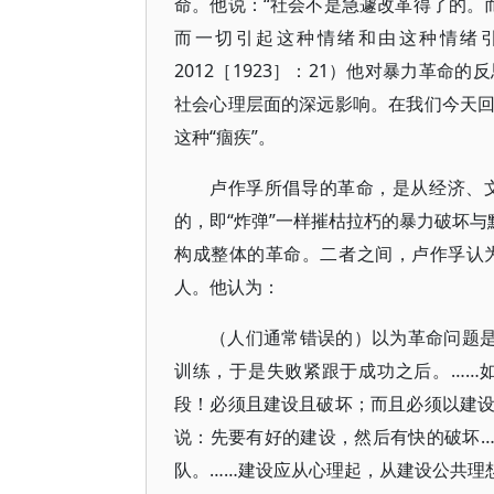
命。他说：“社会不是急遽改革得了的。
而一切引起这种情绪和由这种情绪
2012［1923］：21）他对暴力革
社会心理层面的深远影响。在我们今天
这种“痼疾”。
卢作孚所倡导的革命，是从经济、
的，即“炸弹”一样摧枯拉朽的暴力破坏与
构成整体的革命。二者之间，卢作孚认
人。他认为：
（人们通常错误的）以为革命问题
训练，于是失败紧跟于成功之后。……
段！必须且建设且破坏；而且必须以建
说：先要有好的建设，然后有快的破坏
队。……建设应从心理起，从建设公共理想起。