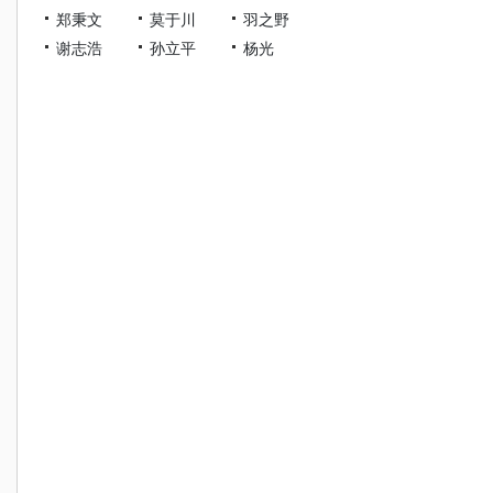
郑秉文
莫于川
羽之野
谢志浩
孙立平
杨光