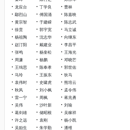
龙应台
丁学良
曹林
鄢烈山
傅国涌
陈嘉映
黄宗智
于建嵘
陈志武
徐贲
郭宇宽
马立诚
杨祖陶
沈志华
向继东
赵汀阳
戴建业
李昌平
张鸣
杨奎松
王海光
周濂
杨鹏
邓晓芒
王缉思
陈奉孝
郭世佑
马玲
王振东
狄马
袁伟时
史啸虎
熊培云
秋风
刘小枫
孟令伟
雷一宁
周枫
蒋兆勇
吴伟
沙叶新
刘瑜
葛剑雄
储昭根
吴稼祥
许之远
袁刚
杨小凯
吴励生
朱学勤
潘维