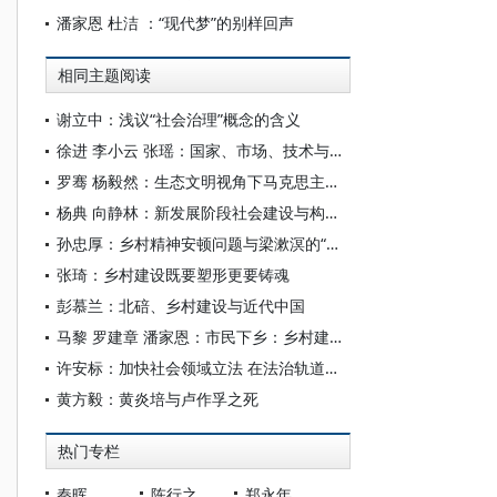
潘家恩 杜洁 ：“现代梦”的别样回声
相同主题阅读
谢立中：浅议“社会治理”概念的含义
徐进 李小云 张瑶：国家、市场、技术与小农社会的互动——关于小农和乡村续存与发展的社会学笔记
罗骞 杨毅然：生态文明视角下马克思主义理论创新的三重维度
杨典 向静林：新发展阶段社会建设与构建新发展格局
孙忠厚：乡村精神安顿问题与梁漱溟的“儒家路线”
张琦：乡村建设既要塑形更要铸魂
彭慕兰：北碚、乡村建设与近代中国
马黎 罗建章 潘家恩：市民下乡：乡村建设的一种实践图景
许安标：加快社会领域立法 在法治轨道上加强社会建设
黄方毅：黄炎培与卢作孚之死
热门专栏
秦晖
陈行之
郑永年