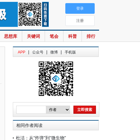
登录
注册
思想库
关键词
笔会
科普
排行
|
|
|
APP
公众号
微博
手机版
相同作者阅读
杜洁：从“炸弹”到“微生物”