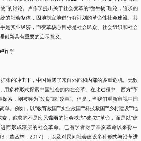
生物”的讨论。卢作孚提出关于社会变革的“微生物”理论，追求的
系统的社会整体，因地制宜地进行有计划的革命性社会建设。其
抓手是实业经济，而变革核心目标是社会民众、社会组织和社会
理创新具有重要的启示意义。
,卢作孚
义扩张的冲击下，中国遭遇了来自外部和内部的多重危机。无数
感，用多种形式探索中国社会的内在变革。在此过程中，西方“革
探索，则被称为“改良”或“改革”。但是，当我们重新审视中国
。例如，以“教育救国”“实业救国”“科技救国”“乡村建设”“地
探索，追求的不是疾风骤雨的社会秩序“破-立”革命，而是以“建
，进而形成深层的社会革命。已有学者对于辛亥革命以来孙中
013；董丛林，2017），以及对民间社会建设多种形式与沿革进