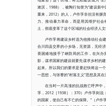
地重塑了这个区域，将北碚建设成为“生
漱溟，1988），被陶行知誉为“建设新
重来，2012）的人，卢作孚非但没有
力、推动暴力革命，而是用其维护社会
土，彻底变革了这个区域的社会经济人文
卢作孚将建设乡村选为他推动社会
合川四县交界的小乡场，无资源，无经济
畏困难地接手了峡防局的工作，在兴办
影，谋求国家的建设就要先谋求乡村的建
起来。所以我们的要求是要赶快将这一个乡村
一思想，与张謇的“村落主义”思想及其
在当时一片高涨的抗战救亡呼声中，
孚，2012［1938］：370）卢作
的国家，使自己有不亡的保障。”（卢作孚，2