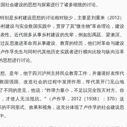
代中国社会建设的思想与探索进行了诸多细致的讨论。
特别是乡村建设思想的讨论相对较少，主要是刘重来（2012）
村建设与实业救国实践中，贯穿了其“微生物”革命理论，建设
代表性。近代很多从事乡村建设的先辈，例如彭禹廷、梁漱溟、
透过反思激进革命而从事建设、教育的经历，他们对革命与建设
将卢作孚先生与同时代其他历史实践者进行横向比较与纵向沿革
的思想进行讨论。
”思想。是年，他于四川泸州主持民众教育工作，并邀请好友恽代
救国强国、改造社会的过程中发挥作用，恽代英开门见山地
出了不同的意见，他说：“炸弹力量小，不足以完全毁灭对方。你
使人无法抵抗。”（卢作孚，2012［1938］：370）这
变革的不同形式、效果和视角，这充分体现了卢作孚的社会建设思
中。