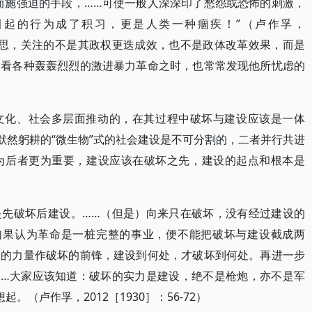
而施强迫的手段，……可使一般人深深印了愁怨或恐怖的刺激，
引起的行为成了积习，更是人类一种痼疾！”（卢作孚，
命的反思，关注的不是其政权更迭成效，也不是政体改革效果，而是
回看各种轰轰烈烈的激进暴力革命之时，也常常发现他所忧虑的
文化、社会多层面推动的，在其过程中破坏与建设应该是一体
默然躬耕的“微生物”式的社会建设是不可分割的，二者并行共进
为后者更为重要，建设应该在破坏之先，建设的起点和根本是
是先破坏后建设。……（但是）向来只在破坏，没有经过建设的
如果认为革命是一桩完整的事业，便不能把破坏与建设截成两
设的力量作破坏的前锋，建设到何处，才破坏到何处。再进一步
……大家应该知道：破坏的实力是建设，绝不是枪炮，亦不是军
（卢作孚，2012［1930］：56-72）