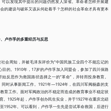
，可以发现其中提出的问题仍然发人深省。革命者怎样开展建
社会的建设与破坏又该从何处着手？怎样的社会革命才具有更本
一、卢作孚的多重经历与反思
被社会周知，并被毛泽东评价为“中国民族工业四个不能忘记的
目的。1910年，17岁的卢作孚加入同盟会，参加了四川保路
开始反思作为救国路径选择之一的“革命”，并转而投身教育。
，同时从事新闻工作。1921年—1924年，在四川军阀杨森的支
俗教育工作。面对军阀政治的不稳定而造成的教育事业不稳定状
。1925年起，卢作孚创办民生实业，并于1927年在重庆北碚
至1952年。可以看到，卢作孚一生先是尝试革命救国，后进行