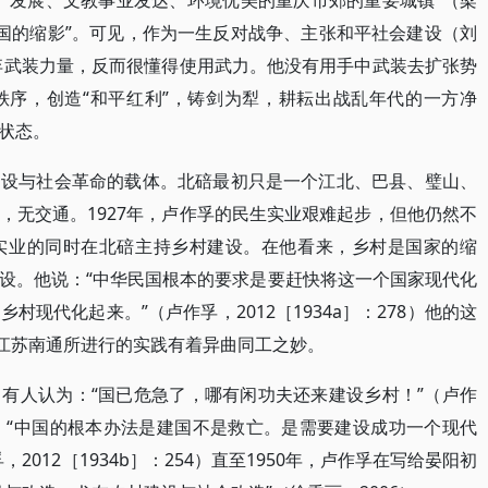
产发展、文教事业发达、环境优美的重庆市郊的重要城镇”（梁
中国的缩影”。可见，作为一生反对战争、主张和平社会建设（刘
摒弃武装力量，反而很懂得使用武力。他没有用手中武装去扩张势
秩序，创造“和平红利”，铸剑为犁，耕耘出战乱年代的一方净
状态。
建设与社会革命的载体。北碚最初只是一个江北、巴县、璧山、
，无交通。1927年，卢作孚的民生实业艰难起步，但他仍然不
实业的同时在北碚主持乡村建设。在他看来，乡村是国家的缩
设。他说：“中华民国根本的要求是要赶快将这一个国家现代化
现代化起来。”（卢作孚，2012［1934a］：278）他的这
在江苏南通所进行的实践有着异曲同工之妙。
有人认为：“国已危急了，哪有闲功夫还来建设乡村！”（卢作
孚则说：“中国的根本办法是建国不是救亡。是需要建设成功一个现代
012［1934b］：254）直至1950年，卢作孚在写给晏阳初