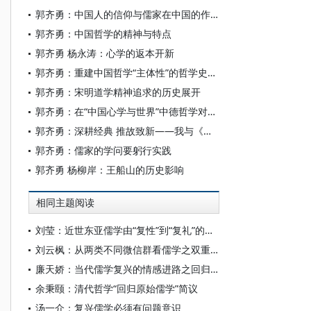
郭齐勇：中国人的信仰与儒家在中国的作用
郭齐勇：中国哲学的精神与特点
郭齐勇 杨永涛：心学的返本开新
郭齐勇：重建中国哲学“主体性”的哲学史书写
郭齐勇：宋明道学精神追求的历史展开
郭齐勇：在“中国心学与世界”中德哲学对话开幕式上的讲话
郭齐勇：深耕经典 推故致新——我与《船山学刊》
郭齐勇：儒家的学问要躬行实践
郭齐勇 杨柳岸：王船山的历史影响
相同主题阅读
刘莹：近世东亚儒学由“复性”到“复礼”的范式转型
刘云枫：从两类不同微信群看儒学之双重困境——熟人群一潭死水，匿名群乱作一团
廉天娇：当代儒学复兴的情感进路之回归与重构——评黄玉顺《中国情感哲学的当代复兴》
余秉颐：清代哲学“回归原始儒学”简议
汤一介：复兴儒学必须有问题意识