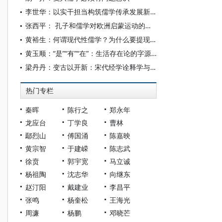
李世华：以实干担当构筑儒学传承发展新高地
张西平： 孔子和儒学对欧洲启蒙运动的影响
黄裕生：何谓现代性儒学？为什么要提现代性儒学？
黄玉顺：“是”“有”“在”：生活存在论的字源学考察
梁丹丹：变古以开新：宋代经学诠释学与儒学复兴
热门专栏
秦晖
陈行之
郑永年
龙应台
丁学良
曹林
鄢烈山
傅国涌
陈嘉映
黄宗智
于建嵘
陈志武
徐贲
郭宇宽
马立诚
杨祖陶
沈志华
向继东
赵汀阳
戴建业
李昌平
张鸣
杨奎松
王海光
周濂
杨鹏
邓晓芒