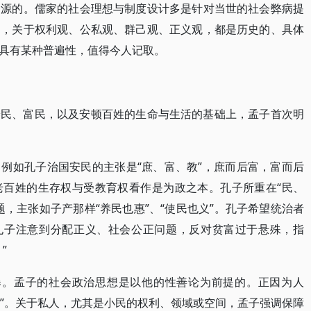
资源的。儒家的社会理想与制度设计多是针对当世的社会弊病提
道，关于权利观、公私观、群己观、正义观，都是历史的、具体
具有某种普遍性，值得今人记取。
养民、富民，以及安顿百姓的生命与生活的基础上，孟子首次明
例如孔子治国安民的主张是“庶、富、教”，庶而后富，富而后
老百姓的生存权与受教育权看作是为政之本。孔子所重在“民、
，主张如子产那样“养民也惠”、“使民也义”。孔子希望统治者
。孔子注意到分配正义、社会公正问题，反对贫富过于悬殊，指
”
暴。孟子的社会政治思想是以他的性善论为前提的。正因为人
政”。关于私人，尤其是小民的权利、领域或空间，孟子强调保障