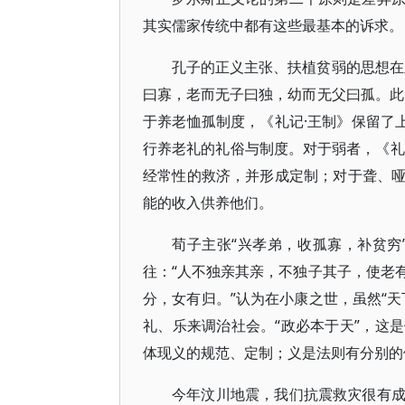
其实儒家传统中都有这些最基本的诉求。
孔子的正义主张、扶植贫弱的思想在
曰寡，老而无子曰独，幼而无父曰孤。此
于养老恤孤制度，《礼记·王制》保留了
行养老礼的礼俗与制度。对于弱者，《礼
经常性的救济，并形成定制；对于聋、
能的收入供养他们。
荀子主张“兴孝弟，收孤寡，补贫穷
往：“人不独亲其亲，不独子其子，使老
分，女有归。”认为在小康之世，虽然“
礼、乐来调治社会。“政必本于天”，这
体现义的规范、定制；义是法则有分别的
今年汶川地震，我们抗震救灾很有