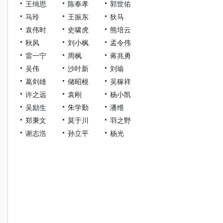
王缉思
陈奉孝
郭世佑
马玲
王振东
狄马
袁伟时
史啸虎
熊培云
秋风
刘小枫
孟令伟
雷一宁
周枫
蒋兆勇
吴伟
沙叶新
刘瑜
葛剑雄
储昭根
吴稼祥
许之远
袁刚
杨小凯
吴励生
朱学勤
潘维
郑秉文
莫于川
羽之野
谢志浩
孙立平
杨光