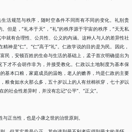
公共生活规范与秩序，随时空条件不同而有不同的变化。礼别贵
。但是，“礼本于天”，“礼”的秩序源于宇宙的秩序，“天无私
其中就有合理性、公共性、公义的内涵。这种人与人的差异性社
在精神是“仁”。“仁”高于“礼”。仁政学说的目的是为民。因此，
、富民，安顿百姓的生命与生活的基础上，孟子首次明确提出为
况下才不会胡作非为，并接受教化。仁政以土地制度为基本保
民的基本口粮，家庭成员的温饱，老人的赡养，均是仁政的主要
寒，粮食如水火那么多，五十岁以上的人有丝棉袄穿，七十岁以
的社会性差异时，并没有忘记“公平”、“正义”。
源性与正当性，也是小康之世的治世原则。
原则，但其实质是公正，其中讲到最不利者应得到最大的关怀。