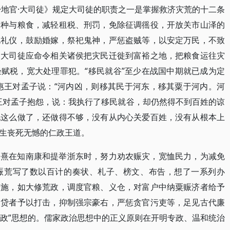
·地官·大司徒》规定大司徒的职责之一是掌握救济灾荒的十二条
谷种与粮食，减轻租税、刑罚，免除征调徭役，开放关市山泽的
化礼仪，鼓励婚嫁，祭祀鬼神，严惩盗贼等，以安定万民，不致
，大司徒应命令相关诸侯把灾民迁徙到富裕之地，把粮食运往灾
赋税，宽大处理罪犯。“移民就谷”至少在战国中期就已成为定
惠王对孟子说：“河内凶，则移其民于河东，移其粟于河内。河
王对孟子抱怨，说：我执行了移民就谷，却仍然得不到百姓的谅
地这么做了，还做得不够，没有从内心关爱百姓，没有从根本上
生丧死无憾的仁政王道。
朱熹在知南康和提举浙东时，努力劝农赈灾，宽恤民力，为减免
赈荒写了数以百计的奏状、札子、榜文、布告，想了一系列办
措施，如大修荒政，调度官粮、义仓，对富户中纳粟赈济者给予
利贷者予以打击，抑制强宗豪右，严惩贪官污吏等，足见古代廉
仁政”思想的。儒家政治思想中的正义原则在开明专政、温和统治