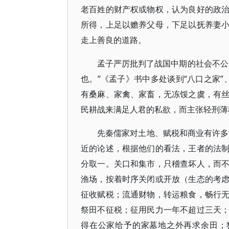
老百姓的财产权或物权，认为良好的政
所得，上足以赡养父母，下足以抚养妻
走上善良的道路。
孟子严厉批判了战国中期的社会不公
也。”《孟子》书中多处谈到“八口之家”
有桑麻、家禽、家畜，无冻馁之虞，有
民耕战来满足人君的私欲，而主张轻刑薄
先秦儒家对土地、赋税和商业有许多
近的论述，根据他们的看法，王者的法
分取一。关口和集市，只稽查坏人，而
渔场，按着时序关闭或开放（生态的考
征收赋税；流通财物，转运粮食，畅行
祭田不征税；征用民力一年不超过三天
得在公家给予的家墓地之外再求余田；