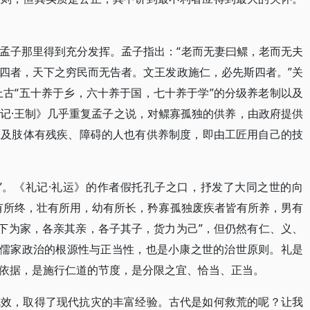
孟子那里得到充分发挥。孟子指出：“老而无妻曰鳏，老而无夫
四者，天下之穷民而无告者。文王发政施仁，必先斯四者。”关
上古“五十养于乡，六十养于国，七十养于学”的分级养老制以及
记·王制》几乎重复孟子之说，对鳏寡孤独的供养，由政府提供
哑及肢体有残疾、障碍的人也有供养制度，即由工匠用自己的技
”。《礼记·礼运》的作者假托孔子之口，抒发了大同之世的向
有所终，壮有所用，幼有所长，矜寡孤独废疾者皆有所养，男有
天下为家，各亲其亲，各子其子，货力为己”，但仍然有仁、义、
是儒家政治的根源性与正当性，也是小康之世的治世原则。礼是
依据，是施行仁道的节度，是分限之宜、恰当、正当。
成效，取得了现代抗灾的丰富经验。古代是如何救荒的呢？让我