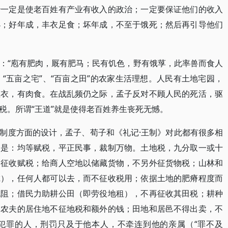
治一定是使老百姓有产业有收入的政治；一定要保证他们的收入
小；好年成，丰衣足食；坏年成，不至于饿死；然后再引导他们
：“庖有肥肉，厩有肥马；民有饥色，野有饿莩，此率兽而食人
、“五亩之宅”、“百亩之田”的农家生活理想。人民有土地宅园，
丝衣，有肉食。在战乱频仍之际，孟子反对不顾人民的死活，驱
税。所谓“王道”就是使得老百姓养生丧死无憾。
制度方面的设计，孟子、荀子和《礼记·王制》对此都有很多相
制是：均等赋税，平正民事，裁制万物。土地税，九分取一或十
不征收赋税；给商人空地以储藏货物，不另外征货物税；山林和
虑），任何人都可以去，而不征收税用；依据土地的肥瘠程度而
无阻；借民力助耕公田（即劳役地租），不再征收其田税；耕种
；农夫的居住地不征地税和额外的钱；田地和居邑不得出卖，不
犯罪的人，刑罚只及于他本人，不牵连到他的亲属（“罪不及