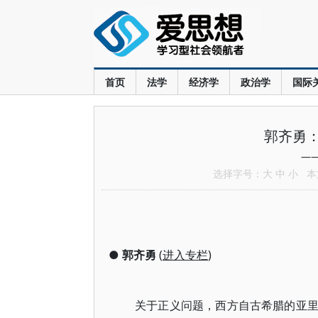
首页
法学
经济学
政治学
国际
郭齐勇
—
选择字号：
大
中
小
本文
●
郭齐勇
(
进入专栏
)
关于正义问题，西方自古希腊的亚