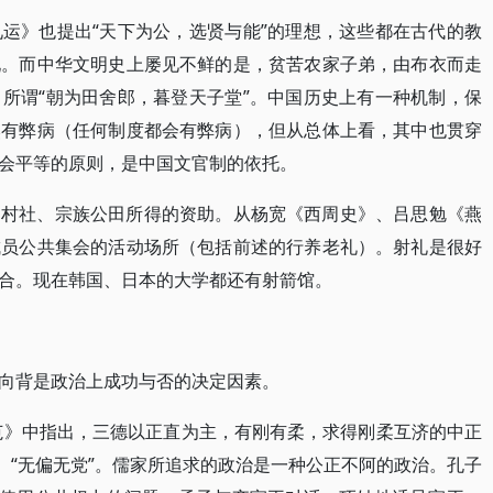
礼运》也提出“天下为公，选贤与能”的理想，这些都在古代的教
现。而中华文明史上屡见不鲜的是，贫苦农家子弟，由布衣而走
所谓“朝为田舍郎，暮登天子堂”。中国历史上有一种机制，保
然有弊病（任何制度都会有弊病），但从总体上看，其中也贯穿
会平等的原则，是中国文官制的依托。
了村社、宗族公田所得的资助。从杨宽《西周史》、吕思勉《燕
成员公共集会的活动场所（包括前述的行养老礼）。射礼是很好
合。现在韩国、日本的大学都还有射箭馆。
向背是政治上成功与否的决定因素。
范》中指出，三德以正直为主，有刚有柔，求得刚柔互济的中正
、“无偏无党”。儒家所追求的政治是一种公正不阿的政治。孔子