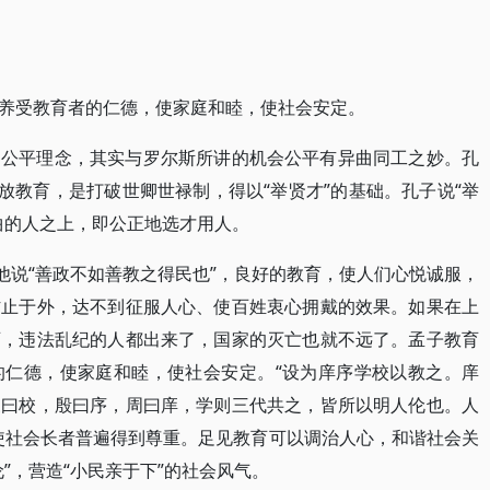
养受教育者的仁德，使家庭和睦，使社会安定。
的公平理念，其实与罗尔斯所讲的机会公平有异曲同工之妙。孔
放教育，是打破世卿世禄制，得以“举贤才”的基础。孔子说“举
曲的人之上，即公正地选才用人。
他说“善政不如善教之得民也”，良好的教育，使人们心悦诚服，
防止于外，达不到征服人心、使百姓衷心拥戴的效果。如果在上
育，违法乱纪的人都出来了，国家的灭亡也就不远了。孟子教育
的仁德，使家庭和睦，使社会安定。“设为庠序学校以教之。庠
夏曰校，殷曰序，周曰庠，学则三代共之，皆所以明人伦也。人
使社会长者普遍得到尊重。足见教育可以调治人心，和谐社会关
”，营造“小民亲于下”的社会风气。