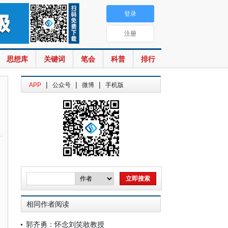
登录
注册
思想库
关键词
笔会
科普
排行
|
|
|
APP
公众号
微博
手机版
相同作者阅读
郭齐勇：怀念刘笑敢教授