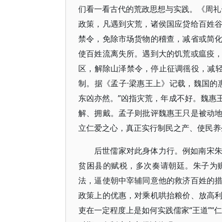
们看一看古代的荒政思想与实践。《周礼
政策，凡遇到灾荒，诸侯国应贷给百姓
禁令，免除市场货物的稽查，减省或简
使百姓流离失所。遇到大的饥荒或瘟疫
区，解除山泽禁令，停止征调徭役，减轻
制。据《孟子·梁惠王上》记载，魏国的
东凶亦然。”凶指灾荒，年成不好。魏惠
解、拥戴。孟子则批评魏惠王只是被动
立仁爱之心，真正实行制民之产、使民养
后世儒家对此身体力行。例如南宋
贫困县的赋税，多次奏请朝廷。朱子为
法，逼使朝中宰辅同意他的救济百姓的
政策上的优惠，对乘机哄抬粮价、放高
吏在一定程度上是如何实践儒家“王道”“