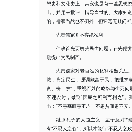
想史和文化史上，其实也是有一些思想
出，并用来批评、指导当世的。大家知
的，儒家当然也不例外，但它毫无疑问都
先秦儒家并不弃绝私利
仁政首先要解决民生问题，在先儒
确提出为民制产。
先秦儒家对老百姓的私利相当关注。
教，肯定民生，强调藏富于民，把维护
食、丧、祭”，重视百姓的吃饭与生死问题
不违农时，做到“因民之所利而利之”
出：“不患寡而患不均，不患贫而患不安。
继承孔子的人道主义，孟子反对*
有“不忍人之心”，所以才能行“不忍人之