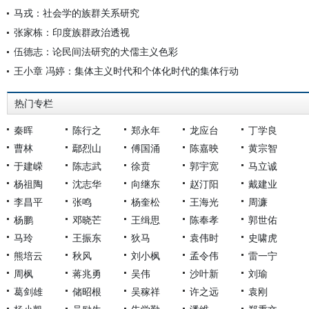
马戎：社会学的族群关系研究
张家栋：印度族群政治透视
伍德志：论民间法研究的犬儒主义色彩
王小章 冯婷：集体主义时代和个体化时代的集体行动
热门专栏
秦晖
陈行之
郑永年
龙应台
丁学良
曹林
鄢烈山
傅国涌
陈嘉映
黄宗智
于建嵘
陈志武
徐贲
郭宇宽
马立诚
杨祖陶
沈志华
向继东
赵汀阳
戴建业
李昌平
张鸣
杨奎松
王海光
周濂
杨鹏
邓晓芒
王缉思
陈奉孝
郭世佑
马玲
王振东
狄马
袁伟时
史啸虎
熊培云
秋风
刘小枫
孟令伟
雷一宁
周枫
蒋兆勇
吴伟
沙叶新
刘瑜
葛剑雄
储昭根
吴稼祥
许之远
袁刚