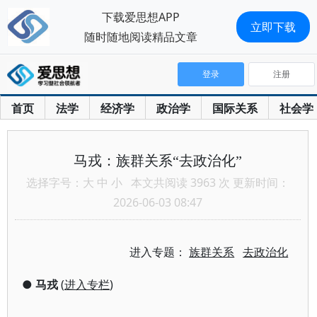
下载爱思想APP
立即下载
随时随地阅读精品文章
登录
注册
首页
法学
经济学
政治学
国际关系
社会学
马戎：族群关系“去政治化”
选择字号：
大
中
小
本文共阅读 3963 次 更新时间：
2026-06-03 08:47
进入专题：
族群关系
去政治化
●
马戎
(
进入专栏
)