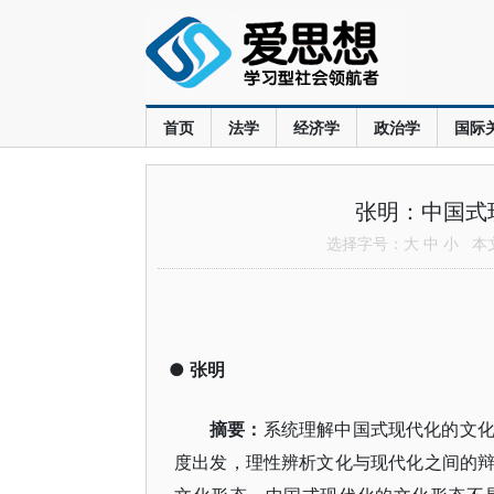
首页
法学
经济学
政治学
国际
张明：中国式
选择字号：
大
中
小
本文共
●
张明
摘要
：
系统理解中国式现代化的文
度出发，理性辨析文化与现代化之间的