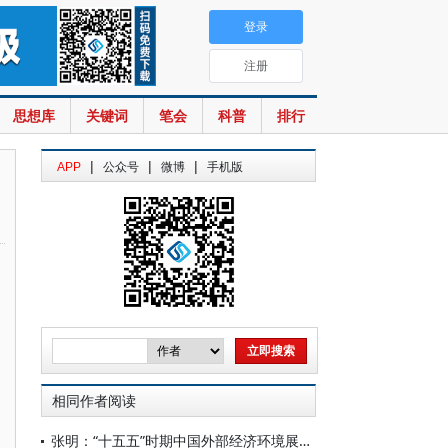
登录
注册
思想库
关键词
笔会
科普
排行
|
|
|
APP
公众号
微博
手机版
相同作者阅读
张明：“十五五”时期中国外部经济环境展望及应对策略