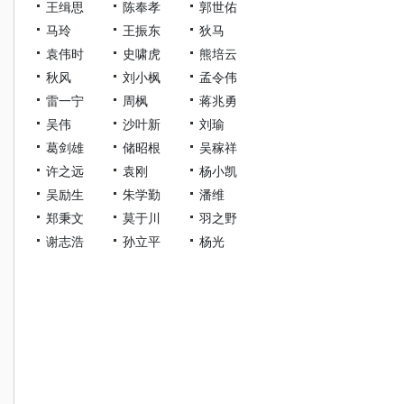
王缉思
陈奉孝
郭世佑
马玲
王振东
狄马
袁伟时
史啸虎
熊培云
秋风
刘小枫
孟令伟
雷一宁
周枫
蒋兆勇
吴伟
沙叶新
刘瑜
葛剑雄
储昭根
吴稼祥
许之远
袁刚
杨小凯
吴励生
朱学勤
潘维
郑秉文
莫于川
羽之野
谢志浩
孙立平
杨光