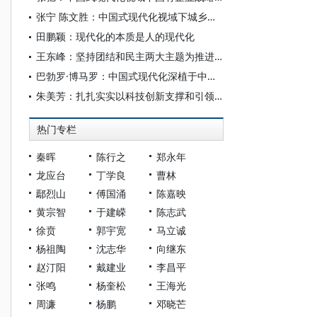
张宁 陈文胜：中国式现代化视域下城乡融合的制度创新与治理逻辑
田鹏颖：现代化的本质是人的现代化
王东峰：坚持团结和民主两大主题为推进中国式现代化广泛凝心聚力
巴勃罗·博马罗：中国式现代化深植于中国共产党的系统性规划与全方位治理实践
朱美芳：扎扎实实以科技创新支撑和引领中国式现代化
热门专栏
秦晖
陈行之
郑永年
龙应台
丁学良
曹林
鄢烈山
傅国涌
陈嘉映
黄宗智
于建嵘
陈志武
徐贲
郭宇宽
马立诚
杨祖陶
沈志华
向继东
赵汀阳
戴建业
李昌平
张鸣
杨奎松
王海光
周濂
杨鹏
邓晓芒