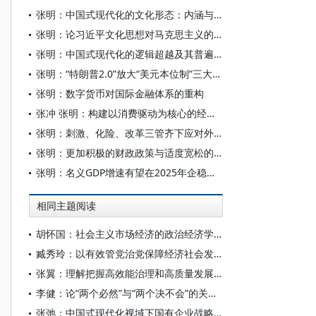
张明：中国式现代化的文化形态：内涵与特质
张明：论习近平文化思想对马克思主义的原理性贡献
张明：中国式现代化的逻辑超越及其普遍性意义
张明：“特朗普2.0”放大“美元本位制”三大危机
张明：数字货币对国际金融体系的重构
张冲 张明：构建以消费驱动为核心的经济增长新模式
张明：刺激、化险、改革三管齐下应对外部形势变化
张明：更加积极的财政政策与适度宽松的货币政策：怎么看？怎么办？
张明：名义GDP增速有望在2025年企稳反弹
相同主题阅读
胡怀国：社会主义市场经济的政治经济学解析
臧秀玲：以有效管党治党保障经济社会发展的历程与经验
张翼：理解把握高效能治理和高质量发展的有机结合
李健：论“两个必然”与“两个决不会”的关系——基于跨越资本主义制度“卡夫丁峡谷”设想的反思
张弛：中国式现代化视域下国有企业战略使命的历史演进、理论逻辑和时代要求