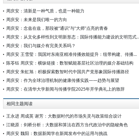
周庆安：清新是一种气质，也是一种能力
周庆安：未来是我们唯一的方向
周庆安：念兹在兹，那段被“通识”与“大师”点亮的青春
周庆安：从文化多样性到文明新形态：国际传播能力
周庆安：我们与媒介有完美关系吗？
周庆安 王雪莹：我国对东南亚精准传播效能提升：纽带构建、传播环境与策略创新
陈苓钰 周庆安：横纵链接：数智赋能基层社区治理的媒介基础结构
周庆安 朱虹旭：积极探索数智时代中国共产党形象国际传播路径
周庆安：作为全球治理机制的健康传播实践——趋势与展望
周庆安：在清华大学新闻与传播学院2025年开学典礼上的致辞
相同主题阅读
王永进 周成英 谢芳：大数据时代的市场失灵与政策组合设计
江晓原：剑桥分析：大数据和算法在西方当代政治中的隐秘角色
周庆安 魏阳：数据新闻学在新闻发布中的运用与挑战