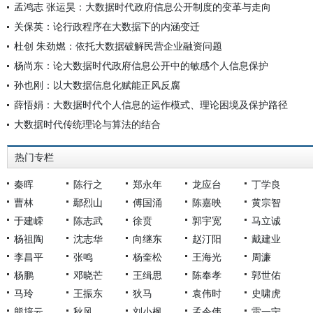
孟鸿志 张运昊：大数据时代政府信息公开制度的变革与走向
关保英：论行政程序在大数据下的内涵变迁
杜创 朱劲燃：依托大数据破解民营企业融资问题
杨尚东：论大数据时代政府信息公开中的敏感个人信息保护
孙也刚：以大数据信息化赋能正风反腐
薛悟娟：大数据时代个人信息的运作模式、理论困境及保护路径
大数据时代传统理论与算法的结合
热门专栏
秦晖
陈行之
郑永年
龙应台
丁学良
曹林
鄢烈山
傅国涌
陈嘉映
黄宗智
于建嵘
陈志武
徐贲
郭宇宽
马立诚
杨祖陶
沈志华
向继东
赵汀阳
戴建业
李昌平
张鸣
杨奎松
王海光
周濂
杨鹏
邓晓芒
王缉思
陈奉孝
郭世佑
马玲
王振东
狄马
袁伟时
史啸虎
熊培云
秋风
刘小枫
孟令伟
雷一宁