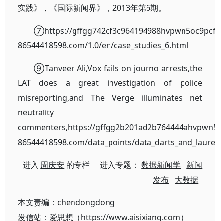
实践》，《国际新闻界》，2013年第6期。
⑦https://gffgg742cf3c964194988hvpwn5oc9pcfn
86544418598.com/1.0/en/case_studies_6.html
⑨Tanveer Ali,Vox fails on journo arrests,the
LAT does a great investigation of police
misreporting,and The Verge illuminates net
neutrality
commenters,https://gffgg2b201ad2b764444ahvpwn5o
86544418598.com/data_points/data_darts_and_laurel
进入
周庆安
的专栏 进入专题：
数据新闻学
新闻
发布
大数据
本文责编：
chendongdong
发信站：爱思想（https://www.aisixiang.com）