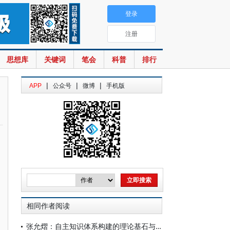
登录
注册
思想库
关键词
笔会
科普
排行
|
|
|
APP
公众号
微博
手机版
相同作者阅读
张允熠：自主知识体系构建的理论基石与实践驱动