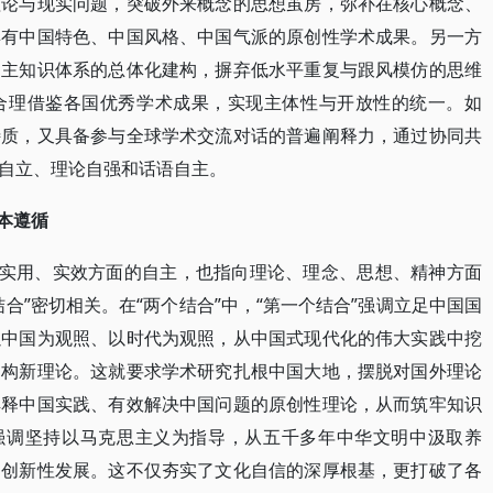
理论与现实问题，突破外来概念的思想茧房，弥补在核心概念、
具有中国特色、中国风格、中国气派的原创性学术成果。另一方
自主知识体系的总体化建构，摒弃低水平重复与跟风模仿的思维
合理借鉴各国优秀学术成果，实现主体性与开放性的统一。如
特质，又具备参与全球学术交流对话的普遍阐释力，通过协同共
自立、理论自强和话语自主。
根本遵循
、实用、实效方面的自主，也指向理论、理念、思想、精神方面
合”密切相关。在“两个结合”中，“第一个结合”强调立足中国国
以中国为观照、以时代为观照，从中国式现代化的伟大实践中挖
建构新理论。这就要求学术研究扎根中国大地，摆脱对国外理论
解释中国实践、有效解决中国问题的原创性理论，从而筑牢知识
”强调坚持以马克思主义为指导，从五千多年中华文明中汲取养
、创新性发展。这不仅夯实了文化自信的深厚根基，更打破了各