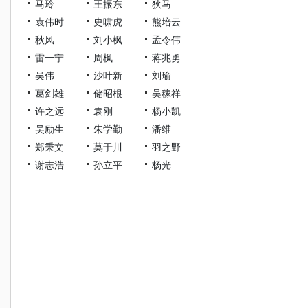
马玲
王振东
狄马
袁伟时
史啸虎
熊培云
秋风
刘小枫
孟令伟
雷一宁
周枫
蒋兆勇
吴伟
沙叶新
刘瑜
葛剑雄
储昭根
吴稼祥
许之远
袁刚
杨小凯
吴励生
朱学勤
潘维
郑秉文
莫于川
羽之野
谢志浩
孙立平
杨光