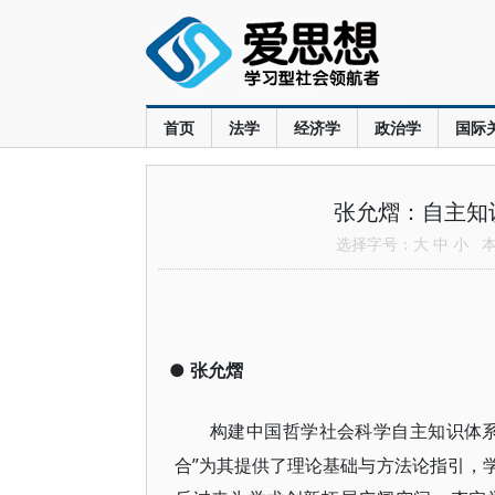
首页
法学
经济学
政治学
国际
张允熠：自主知
选择字号：
大
中
小
本文
●
张允熠
构建中国哲学社会科学自主知识体
合”为其提供了理论基础与方法论指引，