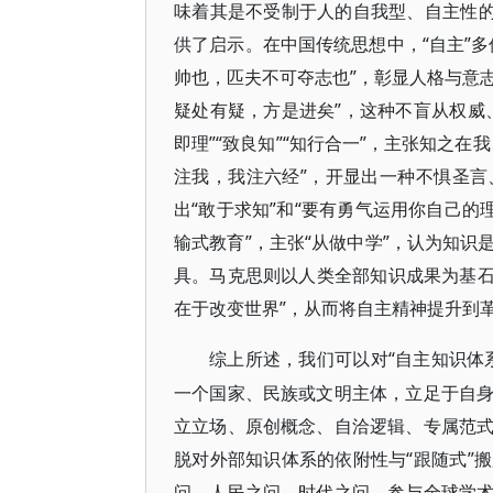
味着其是不受制于人的自我型、自主性的
供了启示。在中国传统思想中，“自主”
帅也，匹夫不可夺志也”，彰显人格与意志
疑处有疑，方是进矣”，这种不盲从权威
即理”“致良知”“知行合一”，主张知之
注我，我注六经”，开显出一种不惧圣
出“敢于求知”和“要有勇气运用你自己的
输式教育”，主张“从做中学”，认为知
具。马克思则以人类全部知识成果为基石，
在于改变世界”，从而将自主精神提升到
“自主知识体
综上所述，我们可以对
一个国家、民族或文明主体，立足于自
立立场、原创概念、自洽逻辑、专属范
脱对外部知识体系的依附性与“跟随式”
问、人民之问、时代之问，参与全球学