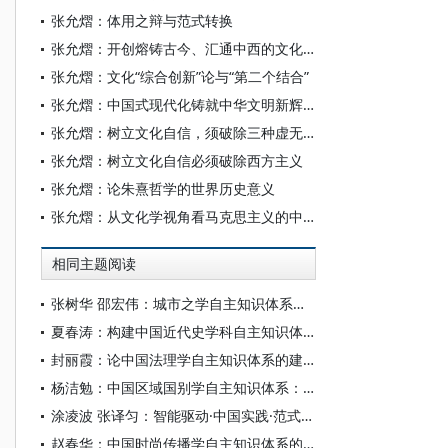
张允熠：体用之辩与范式转换
张允熠：开创熔铸古今、汇通中西的文化创造新局面
张允熠：文化“综合创新”论与“第二个结合”
张允熠：中国式现代化铸就中华文明新辉煌
张允熠：树立文化自信，须破除三种虚无主义
张允熠：树立文化自信必须破除西方主义
张允熠：论朱熹哲学的世界历史意义
张允熠：从文化学视角看马克思主义的中国化
相同主题阅读
张树华 邵宏伟：城市之学自主知识体系正在加快形成
夏春涛：构建中国近代史学科自主知识体系刍议
封丽霞：论中国法理学自主知识体系的建构
杨洁勉：中国区域国别学自主知识体系：本原、借鉴和建构
涂凌波 张译匀：智能驱动·中国实践·范式创新：“构建中国新闻传播学自主知识体系”专题研讨会综述
赵春华：中国时尚传播学自主知识体系的内在逻辑与实践路径