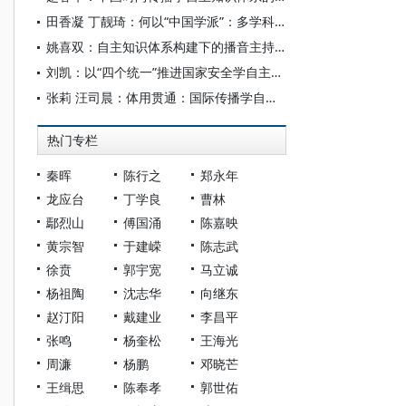
田香凝 丁靓琦：何以“中国学派”：多学科视野下中国特色新闻传播学建设的研究
姚喜双：自主知识体系构建下的播音主持高等专业教育研究
刘凯：以“四个统一”推进国家安全学自主知识体系构建
张莉 汪司晨：体用贯通：国际传播学自主知识体系的建构逻辑与学科交叉进路
热门专栏
秦晖
陈行之
郑永年
龙应台
丁学良
曹林
鄢烈山
傅国涌
陈嘉映
黄宗智
于建嵘
陈志武
徐贲
郭宇宽
马立诚
杨祖陶
沈志华
向继东
赵汀阳
戴建业
李昌平
张鸣
杨奎松
王海光
周濂
杨鹏
邓晓芒
王缉思
陈奉孝
郭世佑