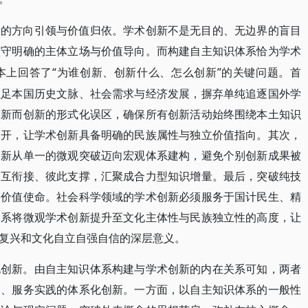
新的方向引领与价值归依。学术创新不是无目的、无边界的盲目
坚守明确的主体立场与价值导向。而构建自主知识体系恰为学术
“为谁创新、创新什么、怎么创新”的关键问题。首
本上回答了
立足本国历史文脉、社会需求与经济发展，摒弃单纯追逐国外学
创新而创新的形式化误区，确保所有创新活动始终围绕本土知识
展开，让学术创新具备明确的民族属性与独立价值指向。其次，
创新从单一的微观突破迈向宏观体系建构，避免个别创新成果被
相互衔接、彼此支撑，汇聚成合力型知识增量。最后，突破纯技
的价值使命。社会科学领域的学术创新必须服务于国计民生、精
体系将微观学术创新提升至文化主体性与民族独立性的高度，让
复兴和文化自立自强自信的深层意义。
化创新。由自主知识体系构建与学术创新的内在关系可知，两者
界、服务实践的体系化创新。一方面，以自主知识体系的一般性