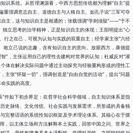
知识系统。从哲理渊源看，中西方思想传统都为理解“自主”提
多偏重强调意志自主、道德自主与人格自主。如孔子说“三军可夺
自主，这与知识自主是相通的；张载强调“学则须疑”——“于不
、独立思考的治学精神，正是知识自主的体现；王阳明提出“心
在我、行之在己，可视为认知与实践的双重自主；经学家主张“六经
言、敢立己说的志趣，含有知识自主的意向。放眼西方，康德提
理智”，主张运用自己的理性去建构对世界的认知；杜威反对“灌
识是个体在解决实际问题中通过主动探究与经验重构形成的理性工
主张“怀疑一切”，强调创造是“自由自觉的活动”，提出“问题
革命实践的高度。
系”作如下初步界定：在哲学社会科学领域，自主知识体系是指
身历史脉络、文化传统、社会实践与发展需求，所形成的具备独
式与完整话语的系统性知识框架及学术理论体系。其核心在于摆
搬用，以主体立场和方法解释本土实践，回答中国之问、世界之
术对话，最终构建兼具本土适配性、学理科学性、文明独特性与