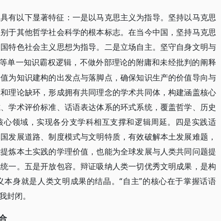
系具有以下显著特征：一是以马克思主义为指导。坚持以马克思
区别于其他哲学社会科学的根本标志。在当今中国，坚持马克思
中国特色社会主义思想为指导。二是立场自主。坚守自身文明与
”等单一知识霸权逻辑，不做外部理论的附庸和未经批判的阐释
价值为知识建构的出发点与落脚点，确保知识生产的价值导向与
点和理论缺环，形成拥有共同理念的学术共同体，构建涵盖核心
式、学术评价标准、话语表达体系的环式系统，覆盖哲学、历史
核心领域，实现各分支学科相互支撑和逻辑周延。四是实践适
本国发展道路、制度模式与文明特质，有效破解本土发展难题，
能提炼本土实践的学理价值，也能为全球发展与人类共同问题提
机统一。五是开放包容。辩证吸纳人类一切优秀文明成果，是构
义本身就是人类文明成果的结晶。“自主”的核心在于掌握话语
我封闭。
合